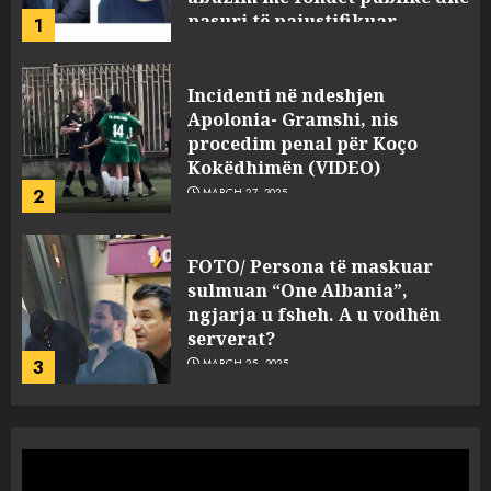
2
MARCH 27, 2025
FOTO/ Persona të maskuar
sulmuan “One Albania”,
ngjarja u fsheh. A u vodhën
serverat?
3
MARCH 25, 2025
Prokuroria jep pretencën, ja
çfarë dënimi kërkon për
Mariela dhe Antonela
Berishën
4
MARCH 25, 2025
“Ai që drejtonte makinën më
ngjau me Talo Çelën”,
dëshmia e Nuredin Dumanit