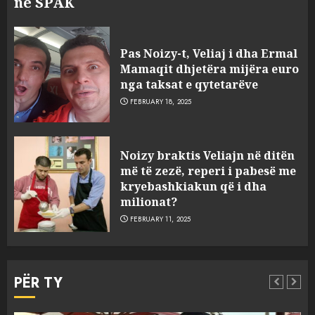
në SPAK
Pas Noizy-t, Veliaj i dha Ermal
Mamaqit dhjetëra mijëra euro
nga taksat e qytetarëve
FEBRUARY 18, 2025
FOTO/ Persona të maskuar
Noizy braktis Veliajn në ditën
sulmuan “One Albania”,
më të zezë, reperi i pabesë me
ngjarja u fsheh. A u vodhën
kryebashkiakun që i dha
serverat?
milionat?
3
MARCH 25, 2025
FEBRUARY 11, 2025
Prokuroria jep pretencën, ja
çfarë dënimi kërkon për
PËR TY
Mariela dhe Antonela
Berishën
MARCH 25, 2025