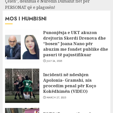
Çelën”, dëshmia e Nuredin Dumanit flet për
PERSONAT që e plagosën!
MOS I HUMBISNI
Punonjësja e UKT akuzon
drejtorin Skerdi Drenova dhe
“bosen” Joana Nano për
abuzim me fondet publike dhe
pasuri të pajustifikuar
JULY 24, 2025
Incidenti në ndeshjen
Apolonia- Gramshi, nis
procedim penal për Koço
Kokëdhimën (VIDEO)
MARCH 27, 2025