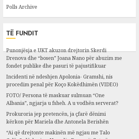
Polls Archive
TË FUNDIT
Punonjësja e UKT akuzon drejtorin Skerdi
Drenova dhe “bosen” Joana Nano për abuzim me
fondet publike dhe pasuri të pajustifikuar
Incidenti në ndeshjen Apolonia- Gramshi, nis
procedim penal për Koço Kokëdhimën (VIDEO)
FOTO/ Persona të maskuar sulmuan “One
Albania”, ngjarja u fsheh. A u vodhën serverat?
Prokuroria jep pretencën, ja çfarë dënimi
kërkon për Mariela dhe Antonela Berishën
“Ai që drejtonte makinën më ngjau me Talo