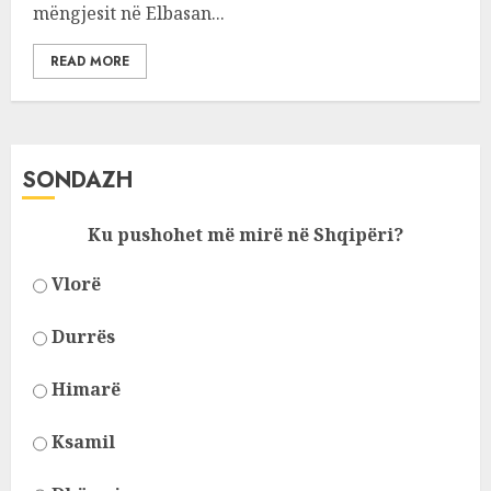
mëngjesit në Elbasan...
READ MORE
SONDAZH
Ku pushohet më mirë në Shqipëri?
Vlorë
Durrës
Himarë
Ksamil