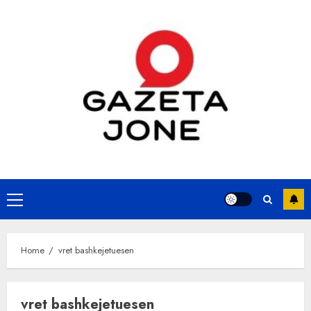
Skip
to
content
Primary
Menu
Home
vret bashkejetuesen
vret bashkejetuesen