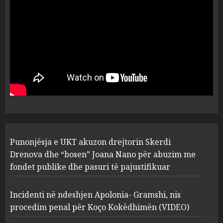
flet për PERSONAT që e
plagosën!
5
MARCH 25, 2025
Punonjësja e UKT akuzon
drejtorin Skerdi Drenova dhe
“bosen” Joana Nano për
abuzim me fondet publike dhe
pasuri të pajustifikuar
1
JULY 24, 2025
Incidenti në ndeshjen
Punonjësja e UKT akuzon drejtorin Skerdi
Apolonia- Gramshi, nis
procedim penal për Koço
Drenova dhe “bosen” Joana Nano për abuzim me
Kokëdhimën (VIDEO)
fondet publike dhe pasuri të pajustifikuar
2
MARCH 27, 2025
Incidenti në ndeshjen Apolonia- Gramshi, nis
procedim penal për Koço Kokëdhimën (VIDEO)
FOTO/ Persona të maskuar
sulmuan “One Albania”,