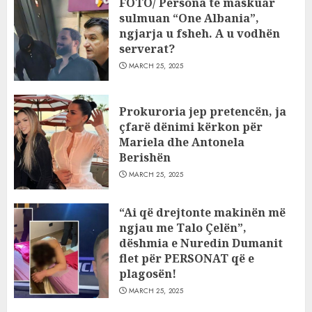
FOTO/ Persona të maskuar
sulmuan “One Albania”,
ngjarja u fsheh. A u vodhën
serverat?
MARCH 25, 2025
Prokuroria jep pretencën, ja
çfarë dënimi kërkon për
Mariela dhe Antonela
Berishën
MARCH 25, 2025
“Ai që drejtonte makinën më
ngjau me Talo Çelën”,
dëshmia e Nuredin Dumanit
flet për PERSONAT që e
plagosën!
MARCH 25, 2025