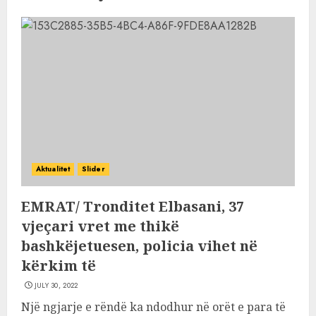
Aktualitet
Slider
EMRAT/ Tronditet Elbasani, 37
vjeçari vret me thikë
bashkëjetuesen, policia vihet në
kërkim të
JULY 30, 2022
Një ngjarje e rëndë ka ndodhur në orët e para të