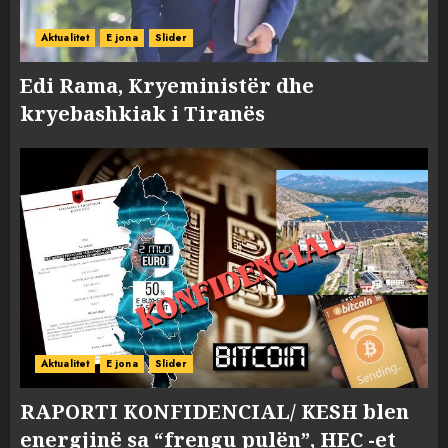
Aktualitet
E jona
Slider
Edi Rama, Kryeministër dhe
kryebashkiak i Tiranës
Aktualitet
E jona
Slider
RAPORTI KONFIDENCIAL/ KESH blen
energjinë sa “frengu pulën”, HEC -et