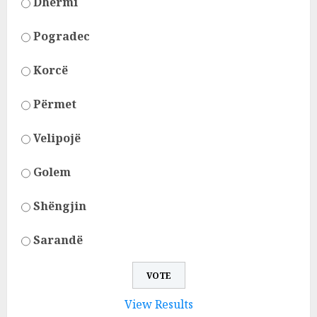
Dhërmi
Pogradec
Korcë
Përmet
Velipojë
Golem
Shëngjin
Sarandë
View Results