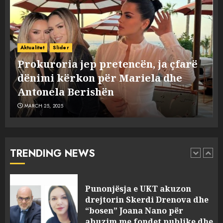
4
“Ai që drejtonte makinën më
ngjau me Talo Çelën”,
Aktualitet
Slider
dëshmia e Nuredin Dumanit
Prokuroria jep pretencën, ja çfarë
flet për PERSONAT që e
dënimi kërkon për Mariela dhe
plagosën!
5
MARCH 25, 2025
Antonela Berishën
MARCH 25, 2025
Punonjësja e UKT akuzon
drejtorin Skerdi Drenova dhe
“bosen” Joana Nano për
abuzim me fondet publike dhe
TRENDING NEWS
pasuri të pajustifikuar
1
JULY 24, 2025
Incidenti në ndeshjen
Apolonia- Gramshi, nis
procedim penal për Koço
Kokëdhimën (VIDEO)