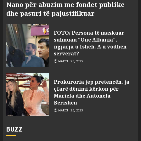
Nano për abuzim me fondet publike
dhe pasuri të pajustifikuar
FOTO/ Persona të maskuar
sulmuan “One Albania”,
ngjarja u fsheh. A u vodhën
serverat?
MARCH 25, 2025
Prokuroria jep pretencën, ja
çfarë dënimi kërkon për
Mariela dhe Antonela
Berishën
MARCH 25, 2025
BUZZ