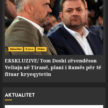
Aktualitet
E jona
Slider
EKSKLUZIVE/ Tom Doshi zëvendëson
Veliajn në Tiranë, plani i Ramës për të
fituar kryeqytetin
AKTUALITET