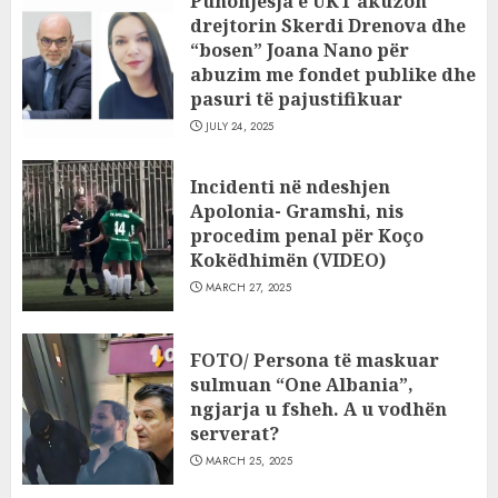
Punonjësja e UKT akuzon
drejtorin Skerdi Drenova dhe
“bosen” Joana Nano për
abuzim me fondet publike dhe
pasuri të pajustifikuar
JULY 24, 2025
Incidenti në ndeshjen
Apolonia- Gramshi, nis
procedim penal për Koço
Kokëdhimën (VIDEO)
MARCH 27, 2025
FOTO/ Persona të maskuar
sulmuan “One Albania”,
ngjarja u fsheh. A u vodhën
serverat?
MARCH 25, 2025