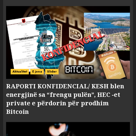
Aktualitet
E jona
Slider
RAPORTI KONFIDENCIAL/ KESH blen
energjinë sa “frengu pulën”, HEC -et
private e përdorin për prodhim
Bitcoin