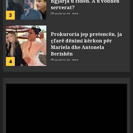
ngjarja u fsheh. A u vodhën
serverat?
3
MARCH 25, 2025
Prokuroria jep pretencën, ja
çfarë dënimi kërkon për
Mariela dhe Antonela
Berishën
4
MARCH 25, 2025
“Ai që drejtonte makinën më
ngjau me Talo Çelën”,
dëshmia e Nuredin Dumanit
flet për PERSONAT që e
plagosën!
5
MARCH 25, 2025
Punonjësja e UKT akuzon