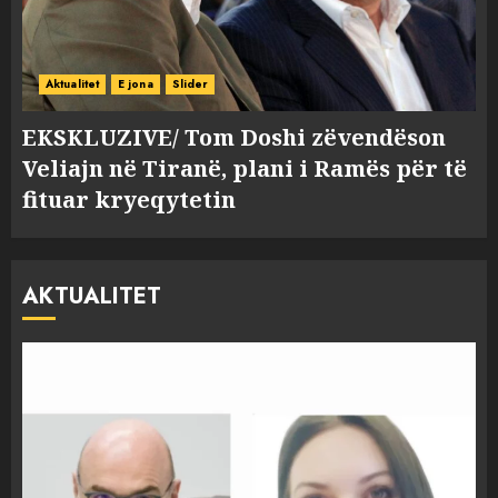
Aktualitet
E jona
Slider
EKSKLUZIVE/ Tom Doshi zëvendëson
Veliajn në Tiranë, plani i Ramës për të
fituar kryeqytetin
AKTUALITET