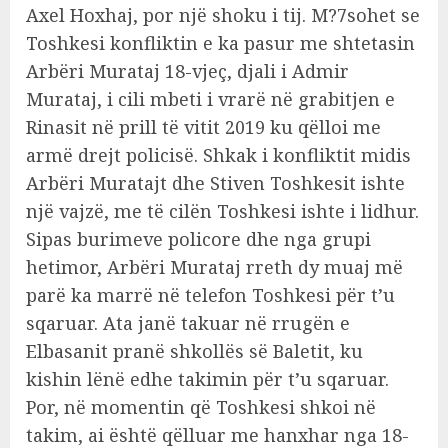
Axel Hoxhaj, por një shoku i tij. M?7sohet se
Toshkesi konfliktin e ka pasur me shtetasin
Arbëri Murataj 18-vjeç, djali i Admir
Murataj, i cili mbeti i vrarë në grabitjen e
Rinasit në prill të vitit 2019 ku qëlloi me
armë drejt policisë. Shkak i konfliktit midis
Arbëri Muratajt dhe Stiven Toshkesit ishte
një vajzë, me të cilën Toshkesi ishte i lidhur.
Sipas burimeve policore dhe nga grupi
hetimor, Arbëri Murataj rreth dy muaj më
parë ka marrë në telefon Toshkesi për t’u
sqaruar. Ata janë takuar në rrugën e
Elbasanit pranë shkollës së Baletit, ku
kishin lënë edhe takimin për t’u sqaruar.
Por, në momentin që Toshkesi shkoi në
takim, ai është qëlluar me hanxhar nga 18-