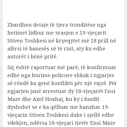
Zbardhen detaje të tjera tronditëse nga
hetimet lidhur me vrasjen e 19-vjeçarit
Stiven Toshkesi në kryeqytet më 18 prill në
afërsi të banesës së të riut, aty ku edhe
autorët i bënë pritë.
Siç është raportuar më parë, të konfirmuar
edhe nga burime policore shkak i ngjarjes
së rëndë ka qenë konflikti për një vajzë. Për
ngjarjen janë arrestuar dy 18-vjeçarët Ensi
Maze dhe Axel Hoxhaj, ku ky i fundit
dyshohet se e ka qëlluar me hanxhar 19-
vjeçarin Stiven Toshkesi duke i sjellë edhe
vdekjen, ndërsa 18-vjeçari tjetër Ensi Maze