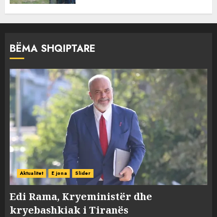
BËMA SHQIPTARE
Aktualitet
E jona
Slider
Edi Rama, Kryeministër dhe
kryebashkiak i Tiranës