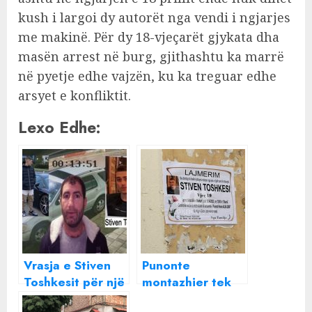
kush i largoi dy autorët nga vendi i ngjarjes
me makinë. Për dy 18-vjeçarët gjykata dha
masën arrest në burg, gjithashtu ka marrë
në pyetje edhe vajzën, ku ka treguar edhe
arsyet e konfliktit.
Lexo Edhe:
Vrasja e Stiven
Punonte
Toshkesit për një
montazhier tek
vajzë,
Tv Klan, del foto