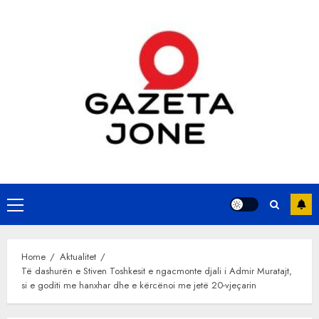
Skip
to
content
Primary
Menu
Home
Aktualitet
Të dashurën e Stiven Toshkesit e ngacmonte djali i Admir Muratajt,
si e goditi me hanxhar dhe e kërcënoi me jetë 20-vjeçarin