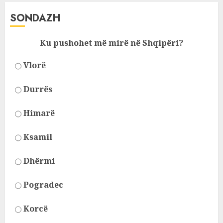
SONDAZH
Ku pushohet më mirë në Shqipëri?
Vlorë
Durrës
Himarë
Ksamil
Dhërmi
Pogradec
Korcë