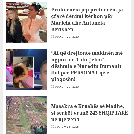
Prokuroria jep pretencën, ja
çfarë dënimi kërkon për
Mariela dhe Antonela
Berishën
MARCH 25, 2025
“Ai që drejtonte makinën më
ngjau me Talo Çelën”,
dëshmia e Nuredin Dumanit
flet për PERSONAT që e
plagosën!
MARCH 25, 2025
Masakra e Krushës së Madhe,
si serbët vranë 243 SHQIPTARË
në një vend
MARCH 25, 2025