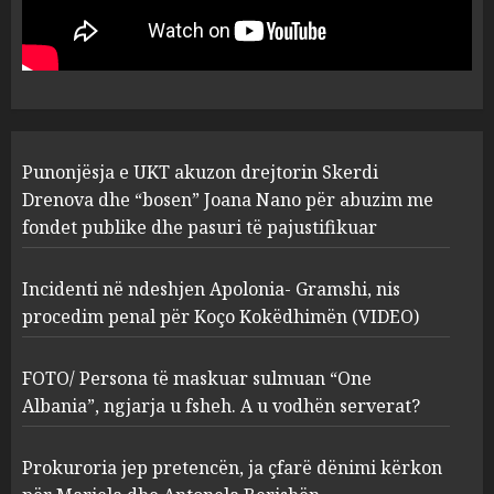
drejtorin Skerdi Drenova dhe
“bosen” Joana Nano për
abuzim me fondet publike dhe
pasuri të pajustifikuar
1
JULY 24, 2025
Incidenti në ndeshjen
Punonjësja e UKT akuzon drejtorin Skerdi
Apolonia- Gramshi, nis
procedim penal për Koço
Drenova dhe “bosen” Joana Nano për abuzim me
Kokëdhimën (VIDEO)
fondet publike dhe pasuri të pajustifikuar
2
MARCH 27, 2025
Incidenti në ndeshjen Apolonia- Gramshi, nis
procedim penal për Koço Kokëdhimën (VIDEO)
FOTO/ Persona të maskuar
sulmuan “One Albania”,
ngjarja u fsheh. A u vodhën
FOTO/ Persona të maskuar sulmuan “One
serverat?
Albania”, ngjarja u fsheh. A u vodhën serverat?
3
MARCH 25, 2025
Prokuroria jep pretencën, ja çfarë dënimi kërkon
Prokuroria jep pretencën, ja