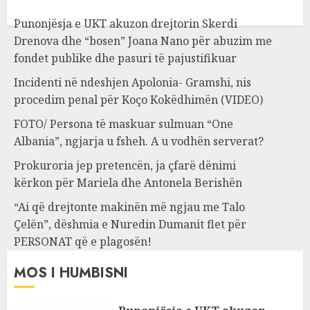
Punonjësja e UKT akuzon drejtorin Skerdi
Drenova dhe “bosen” Joana Nano për abuzim me
fondet publike dhe pasuri të pajustifikuar
Incidenti në ndeshjen Apolonia- Gramshi, nis
procedim penal për Koço Kokëdhimën (VIDEO)
FOTO/ Persona të maskuar sulmuan “One
Albania”, ngjarja u fsheh. A u vodhën serverat?
Prokuroria jep pretencën, ja çfarë dënimi
kërkon për Mariela dhe Antonela Berishën
“Ai që drejtonte makinën më ngjau me Talo
Çelën”, dëshmia e Nuredin Dumanit flet për
PERSONAT që e plagosën!
MOS I HUMBISNI