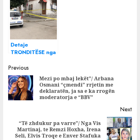
shoqërohet në
e Stiven
ambientet e
Toshkesit që u
policisë djali i
vra me thikë nga
Admir Muratajt!
dy 18-vjeçarët
Detaje
TRONDITËSE nga
Korça: Autori i
Continue
droguar e goditi
Previous
gruan me
Reading
Mezi po mbaj lekët”/ Arbana
hanxhar!
Osmani “çmendi” rrjetin me
Pre
deklaratën, ja sa e ka rrogën
pos
moderatorja e “BBV”
Next
“Të zhdukur pa varre”/ Nga Vis
Next
Martinaj, te Remzi Hoxha, Irena
post:
Seli, Elvis Troqe e Enver Stafuka