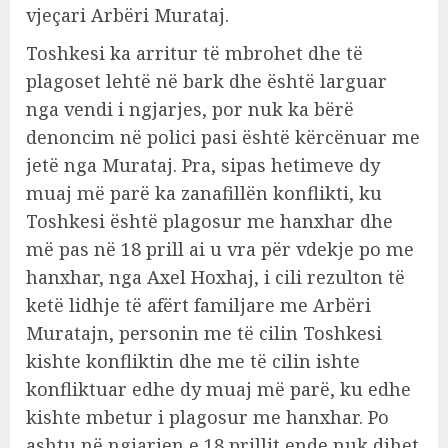
vjeçari Arbëri Murataj.
Toshkesi ka arritur të mbrohet dhe të
plagoset lehtë në bark dhe është larguar
nga vendi i ngjarjes, por nuk ka bërë
denoncim në polici pasi është kërcënuar me
jetë nga Murataj. Pra, sipas hetimeve dy
muaj më parë ka zanafillën konflikti, ku
Toshkesi është plagosur me hanxhar dhe
më pas në 18 prill ai u vra për vdekje po me
hanxhar, nga Axel Hoxhaj, i cili rezulton të
ketë lidhje të afërt familjare me Arbëri
Muratajn, personin me të cilin Toshkesi
kishte konfliktin dhe me të cilin ishte
konfliktuar edhe dy muaj më parë, ku edhe
kishte mbetur i plagosur me hanxhar. Po
ashtu në ngjarjen e 18 prillit ende nuk dihet