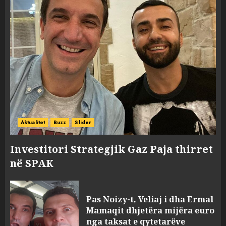
Aktualitet
Buzz
Slider
Investitori Strategjik Gaz Paja thirret
në SPAK
Pas Noizy-t, Veliaj i dha Ermal
Mamaqit dhjetëra mijëra euro
nga taksat e qytetarëve