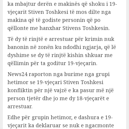
ka mbajtur derën e makinës që shoku i 19-
vjeçarit Stiven Toshkesi të mos dilte nga
makina që të godiste personin që po
qëllonte me hanxhar Stivens Toshkesin.
Të dy të rinjtë e arrestuar për krimin nuk
banonin në zonën ku ndodhi ngjarja, që lë
dyshime se dy të rinjtë kishin shkuar me
qëllimin për ta goditur 19-vjeçarin.
News24 raporton nga burime nga grupi
hetimor se 19-vjeçari Stiven Toshkesi
konfliktin për një vajzë e ka pasur më një
person tjetër dhe jo me dy 18-vjeçarët e
arrestuar.
Edhe për grupin hetimor, e dashura e 19-
vjeçarit ka deklaruar se nuk e ngacmonte