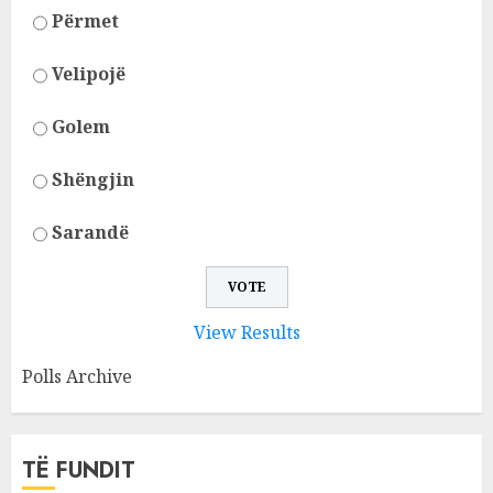
Përmet
Velipojë
Golem
Shëngjin
Sarandë
View Results
Polls Archive
TË FUNDIT