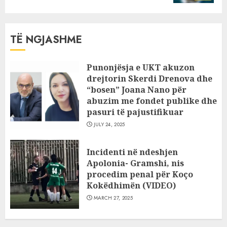
TË NGJASHME
Punonjësja e UKT akuzon
drejtorin Skerdi Drenova dhe
“bosen” Joana Nano për
abuzim me fondet publike dhe
pasuri të pajustifikuar
JULY 24, 2025
Incidenti në ndeshjen
Apolonia- Gramshi, nis
procedim penal për Koço
Kokëdhimën (VIDEO)
MARCH 27, 2025