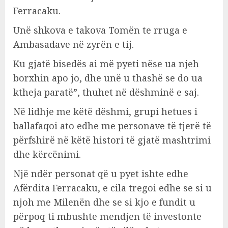
Ferracaku.
Unë shkova e takova Tomën te rruga e
Ambasadave në zyrën e tij.
Ku gjatë bisedës ai më pyeti nëse ua njeh
borxhin apo jo, dhe unë u thashë se do ua
ktheja paratë”, thuhet në dëshminë e saj.
Në lidhje me këtë dëshmi, grupi hetues i
ballafaqoi ato edhe me personave të tjerë të
përfshirë në këtë histori të gjatë mashtrimi
dhe kërcënimi.
Një ndër personat që u pyet ishte edhe
Afërdita Ferracaku, e cila tregoi edhe se si u
njoh me Milenën dhe se si kjo e fundit u
përpoq ti mbushte mendjen të investonte