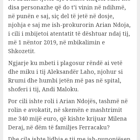
disa personazhe që do t’i vinin në ndihmë,
në punën e saj, siç del të jetë në dosje,
njohja e saj me ish-prokurorin Arian Ndoja,
i cili i mbijetoi atentatit të dështuar ndaj tij,
më 1 nëntor 2019, në mbikalimin e
Shkozetit.
Ngjarje ku mbeti i plagosur rëndë ai vetë
dhe miku i tij Aleksandër Laho, njohur si
Rrumi dhe humbi jetën më pas në spital,
shoferi i tij, Andi Maloku.
Por cili ishte roli i Arian Ndojës, tashmë në
rolin e avokatit, në skemën e mashtrimit
me 340 mijë euro, që kishte krijuar Milena
Deraj, në dëm të familjes Ferracaku?
Dhe cila ishte lidhja e tij me ish-punonjësen