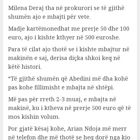
Milena Deraj tha në prokurori se të gjithë
shumën ajo e mbajti për vete.
Madje kartëmonedhat me prerje 50 dhe 100
euro, ajo i kishte kthyer në 500 euroshe.
Para të cilat ajo thotë se i kishte mbajtur në
makinën e saj, derisa diçka shkoi keq në
këtë histori.
“Të gjithë shumën që Abedini më dha kohë
pas kohe fillimisht e mbajta në shtëpi.
Më pas për rreth 2-3 muaj, e mbajta në
makinë, ku i ktheva në prerje 500 euro që të
mos kishin volum.
Por gjatë kësaj kohe, Arian Ndoja më merr
në telefon dhe më thotë se heq dorë nga kjo