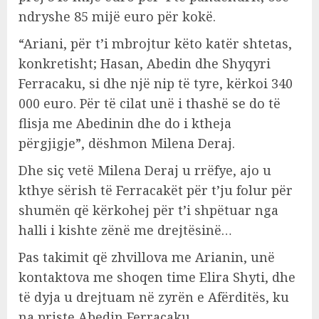
ndryshe 85 mijë euro për kokë.
“Ariani, për t’i mbrojtur këto katër shtetas,
konkretisht; Hasan, Abedin dhe Shyqyri
Ferracaku, si dhe një nip të tyre, kërkoi 340
000 euro. Për të cilat unë i thashë se do të
flisja me Abedinin dhe do i ktheja
përgjigje”, dëshmon Milena Deraj.
Dhe siç vetë Milena Deraj u rrëfye, ajo u
kthye sërish të Ferracakët për t’ju folur për
shumën që kërkohej për t’i shpëtuar nga
halli i kishte zënë me drejtësinë…
Pas takimit që zhvillova me Arianin, unë
kontaktova me shoqen time Elira Shyti, dhe
të dyja u drejtuam në zyrën e Afërditës, ku
na priste Abedin Ferracaku.