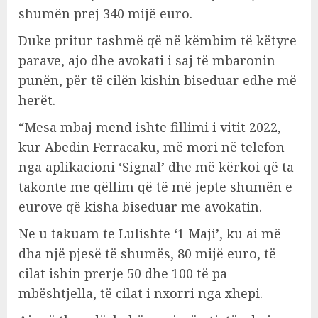
shumën prej 340 mijë euro.
Duke pritur tashmë që në këmbim të këtyre
parave, ajo dhe avokati i saj të mbaronin
punën, për të cilën kishin biseduar edhe më
herët.
“Mesa mbaj mend ishte fillimi i vitit 2022,
kur Abedin Ferracaku, më mori në telefon
nga aplikacioni ‘Signal’ dhe më kërkoi që ta
takonte me qëllim që të më jepte shumën e
eurove që kisha biseduar me avokatin.
Ne u takuam te Lulishte ‘1 Maji’, ku ai më
dha një pjesë të shumës, 80 mijë euro, të
cilat ishin prerje 50 dhe 100 të pa
mbështjella, të cilat i nxorri nga xhepi.