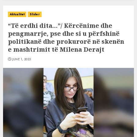
Aktualitet
Slider
“Të erdhi dita…”/ Kërcënime dhe
pengmarrje, pse dhe si u përfshinë
politikanë dhe prokurorë në skenën
e mashtrimit të Milena Derajt
JUNE 1, 2023