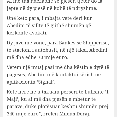
Ai më tha ndërkohë se pjesën tjetër do ia
jepte në dy pjesë në kohë të ndryshme.
Unë këto para, i mbajta vetë deri kur
Abedini të sillte të gjithë shumën që
kërkonte avokati.
Dy javë më vonë, para Bankës së Shqipërisë,
te stacioni i autobusit, në një taksi, Abedini
më dha edhe 70 mijë euro.
Vetëm një muaj pasi më dha këstin e dytë të
pagesës, Abedini më kontaktoi sërish në
aplikacionin ‘Signal’.
Këtë herë ne u takuam përsëri te Lulishte ‘1
Maji’, ku ai më dha pjesën e mbetur të
parave, duke plotësuar kështu shumën prej
340 mijë euro”, rrëfen Milena Deraj.