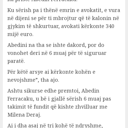
Ku sërish pa i thënë emrin e avokatit, e vura
në dijeni se për ti mbrojtur që të kalonin në
gjykim të shkurtuar, avokati kërkonte 340
mijë euro.
Abedini na tha se ishte dakord, por do
vonohet deri në 6 muaj për të siguruar
paratë.
Për këtë arsye ai kërkonte kohën e
nevojshme”, tha ajo.
Ashtu sikurse edhe premtoi, Abedin
Ferracaku, u bë i gjallë sërish 6 muaj pas
takimit të fundit që kishte zhvilluar me
Milena Deraj.
Ai i dha asaj në tri kohë të ndryshme,