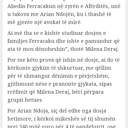
Abedin Ferracakun në zyrën e Afërditës, unë
u takova me Arian Ndojën, ku i thashë të
më gjente një avokat të mirë.
Ai më tha se e kishte studiuar dosjen e
familjes Ferracaku dhe ishte e pamundur që
ata të mos dënoheshin”, thotë Milena Deraj.
Por me këto prova që ishin në dosje, ai do të
kërkonte gjykim të shkurtuar, me qëllim
për të shmangur dënimin e përjetshëm,
gjithmonë nëse e pranonte gjykata, sipas
rrëfimit që Milena Deraj, bëri përpara
grupit hetues.
Por Arian Ndoja, siç del edhe nga dosja
hetimore, i kërkoi mikeshës së tij shumën
prej 340 mijë euro për 4 të pandehurit, ose