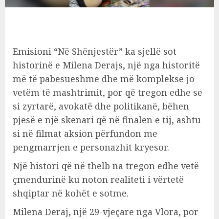
Emisioni “Në Shënjestër” ka sjellë sot
historinë e Milena Derajs, një nga historitë
më të pabesueshme dhe më komplekse jo
vetëm të mashtrimit, por që tregon edhe se
si zyrtarë, avokatë dhe politikanë, bëhen
pjesë e një skenari që në finalen e tij, ashtu
si në filmat aksion përfundon me
pengmarrjen e personazhit kryesor.
Një histori që në thelb na tregon edhe vetë
çmendurinë ku noton realiteti i vërtetë
shqiptar në kohët e sotme.
Milena Deraj, një 29-vjeçare nga Vlora, por