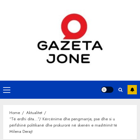
Skip
to
content
Primary
Menu
Home
Aktualitet
“Të erdhi dita…”/ Kërcënime dhe pengmarrje, pse dhe si u
përfshinë politikanë dhe prokurorë në skenën e mashtrimit të
Milena Derajt