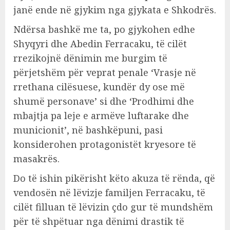
janë ende në gjykim nga gjykata e Shkodrës.
Ndërsa bashkë me ta, po gjykohen edhe
Shyqyri dhe Abedin Ferracaku, të cilët
rrezikojnë dënimin me burgim të
përjetshëm për veprat penale ‘Vrasje në
rrethana cilësuese, kundër dy ose më
shumë personave’ si dhe ‘Prodhimi dhe
mbajtja pa leje e armëve luftarake dhe
municionit’, në bashkëpuni, pasi
konsiderohen protagonistët kryesore të
masakrës.
Do të ishin pikërisht këto akuza të rënda, që
vendosën në lëvizje familjen Ferracaku, të
cilët filluan të lëvizin çdo gur të mundshëm
për të shpëtuar nga dënimi drastik të