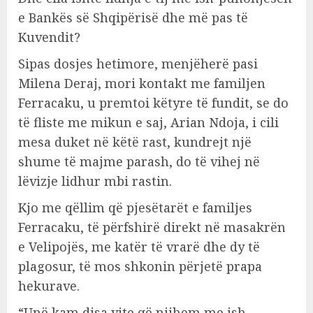
e Bankës së Shqipërisë dhe më pas të
Kuvendit?
Sipas dosjes hetimore, menjëherë pasi
Milena Deraj, mori kontakt me familjen
Ferracaku, u premtoi këtyre të fundit, se do
të fliste me mikun e saj, Arian Ndoja, i cili
mesa duket në këtë rast, kundrejt një
shume të majme parash, do të vihej në
lëvizje lidhur mbi rastin.
Kjo me qëllim që pjesëtarët e familjes
Ferracaku, të përfshirë direkt në masakrën
e Velipojës, me katër të vrarë dhe dy të
plagosur, të mos shkonin përjetë prapa
hekurave.
“Unë kam disa vite që njihem me ish-