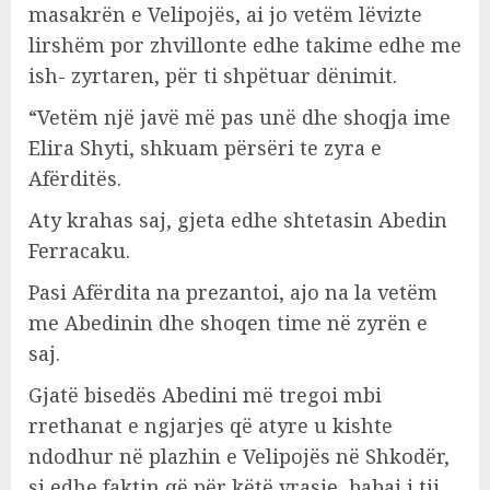
masakrën e Velipojës, ai jo vetëm lëvizte
lirshëm por zhvillonte edhe takime edhe me
ish- zyrtaren, për ti shpëtuar dënimit.
“Vetëm një javë më pas unë dhe shoqja ime
Elira Shyti, shkuam përsëri te zyra e
Afërditës.
Aty krahas saj, gjeta edhe shtetasin Abedin
Ferracaku.
Pasi Afërdita na prezantoi, ajo na la vetëm
me Abedinin dhe shoqen time në zyrën e
saj.
Gjatë bisedës Abedini më tregoi mbi
rrethanat e ngjarjes që atyre u kishte
ndodhur në plazhin e Velipojës në Shkodër,
si edhe faktin që për këtë vrasje, babai i tij