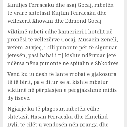
familjes Ferracaku dhe asaj Gocaj, mbetën
të vrarë shtetasit Kujtim Ferracaku dhe
vëllezërit Xhovani dhe Edmond Gocaj.
Viktimë mbeti edhe kamerieri i hotelit në
pronësi të vëllezërve Gocaj, Musaein Zeneli,
vetëm 20 vjeç, i cili punonte për të siguruar
jetesën, pasi babai i tij kishte ndërruar jetë
ndërsa nëna punonte në spitalin e Shkodrës.
Vend ku iu desh të lante rrobat e gjakosura
të të birit, pa e ditur se ai kishte mbetur
viktimë në përplasjen e përgjakshme midis
dy fiseve.
Ngjarje ku të plagosur, mbetën edhe
shtetasit Hasan Ferracaku dhe Elmelind
Dyli, të cilët u vendosën nën pranga dhe