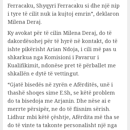
Ferracaku, Shyqyri Ferracaku si dhe një nip
i tyre të cilit nuk ia kujtoj emrin”, deklaron
Milena Deraj.
Ky avokat për të cilin Milena Deraj, do të
dakordësohej për të hyrë në kontakt, do të
ishte pikërisht Arian Ndoja, i cili më pas u
shkarkua nga Komisioni i Pavarur i
Kualifikimit, ndonëse pret të përballet me
shkallën e dytë të vettingut.
“Gjatë bisedës në zyrën e Afërditës, unë i
thashë shoqes sime E.Sh, se këtë problem
do ta bisedoja me Arjanin. Dhe nëse ai e
merrte përsipër, ne do të flisnim sërish.
Lidhur mbi këtë çështje, Afërdita më tha se
do të vinte ta takonte personalisht një nga