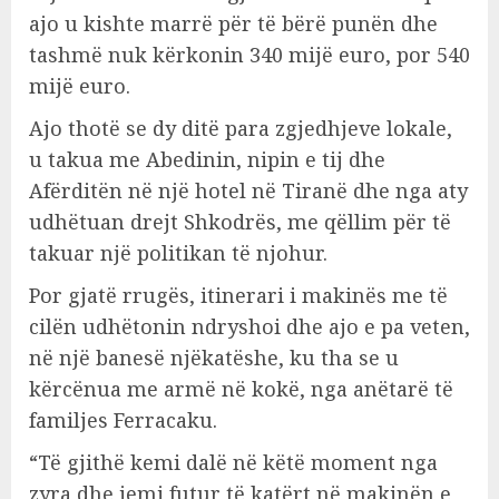
ajo u kishte marrë për të bërë punën dhe
tashmë nuk kërkonin 340 mijë euro, por 540
mijë euro.
Ajo thotë se dy ditë para zgjedhjeve lokale,
u takua me Abedinin, nipin e tij dhe
Afërditën në një hotel në Tiranë dhe nga aty
udhëtuan drejt Shkodrës, me qëllim për të
takuar një politikan të njohur.
Por gjatë rrugës, itinerari i makinës me të
cilën udhëtonin ndryshoi dhe ajo e pa veten,
në një banesë njëkatëshe, ku tha se u
kërcënua me armë në kokë, nga anëtarë të
familjes Ferracaku.
“Të gjithë kemi dalë në këtë moment nga
zyra dhe jemi futur të katërt në makinën e