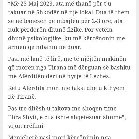
“Më 23 Maj 2023, ata më thanë për t’u
takuar në Shkodër në një lokal. Dua të them
se në banesën që mbajtën për 2-3 orë, ata
nuk përdorën dhunë fizike. Por vetëm
dhunë psikologjike, ku më kërcënonin me
armën që mbanin në duar.
Pasi më lanë të lirë, me të njëjtën makinën
që morën nga Tirana më dërguan së bashku
me Afërditën deri në hyrje të Lezhës.
Këtu Afërdita mori një taksi dhe u kthyem
në Tiranë.
Pas tre ditësh u takova me shoqen time
Elira Shyti, e cila ishte shqetësuar shumë”,
vijon rrëfimi.
Menjëherë pasi mori kërcënimin nga