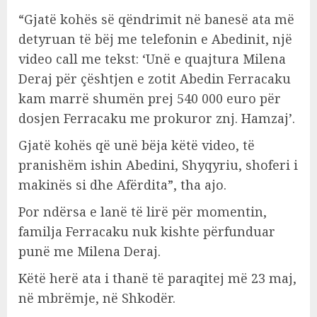
“Gjatë kohës së qëndrimit në banesë ata më
detyruan të bëj me telefonin e Abedinit, një
video call me tekst: ‘Unë e quajtura Milena
Deraj për çështjen e zotit Abedin Ferracaku
kam marrë shumën prej 540 000 euro për
dosjen Ferracaku me prokuror znj. Hamzaj’.
Gjatë kohës që unë bëja këtë video, të
pranishëm ishin Abedini, Shyqyriu, shoferi i
makinës si dhe Afërdita”, tha ajo.
Por ndërsa e lanë të lirë për momentin,
familja Ferracaku nuk kishte përfunduar
punë me Milena Deraj.
Këtë herë ata i thanë të paraqitej më 23 maj,
në mbrëmje, në Shkodër.