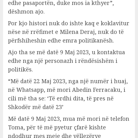
edhe pasaportën, duke mos ia kthyer”,
dëshmon ajo.
Por kjo histori nuk do ishte kaq e koklavitur
nëse në rrëfimet e Milena Deraj, nuk do të
përfshiheshin edhe emra politikanësh.
Ajo tha se më datë 9 Maj 2023, u kontaktua
edhe nga një personazh i rëndësishëm i
politikës.
“Më datë 22 Maj 2023, nga një numër i huaj,
në Whatsapp, më mori Abedin Ferracaku, i
cili më tha se: ‘Të erdhi dita, të pres në
Shkodër më datë 23’
Më datë 9 Maj 2023, mua më mori në telefon
Toma, për të më pyetur çfarë kishte
ndodhur mes meje dhe vëllezërve