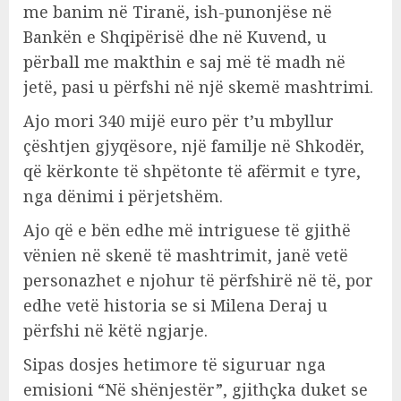
me banim në Tiranë, ish-punonjëse në
Bankën e Shqipërisë dhe në Kuvend, u
përball me makthin e saj më të madh në
jetë, pasi u përfshi në një skemë mashtrimi.
Ajo mori 340 mijë euro për t’u mbyllur
çështjen gjyqësore, një familje në Shkodër,
që kërkonte të shpëtonte të afërmit e tyre,
nga dënimi i përjetshëm.
Ajo që e bën edhe më intriguese të gjithë
vënien në skenë të mashtrimit, janë vetë
personazhet e njohur të përfshirë në të, por
edhe vetë historia se si Milena Deraj u
përfshi në këtë ngjarje.
Sipas dosjes hetimore të siguruar nga
emisioni “Në shënjestër”, gjithçka duket se