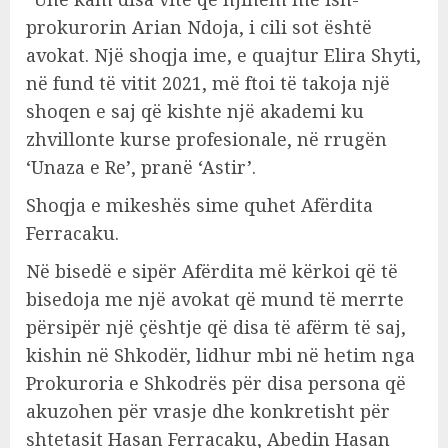
prokurorin Arian Ndoja, i cili sot është
avokat. Një shoqja ime, e quajtur Elira Shyti,
në fund të vitit 2021, më ftoi të takoja një
shoqen e saj që kishte një akademi ku
zhvillonte kurse profesionale, në rrugën
‘Unaza e Re’, pranë ‘Astir’.
Shoqja e mikeshës sime quhet Afërdita
Ferracaku.
Në bisedë e sipër Afërdita më kërkoi që të
bisedoja me një avokat që mund të merrte
përsipër një çështje që disa të afërm të saj,
kishin në Shkodër, lidhur mbi në hetim nga
Prokuroria e Shkodrës për disa persona që
akuzohen për vrasje dhe konkretisht për
shtetasit Hasan Ferracaku, Abedin Hasan