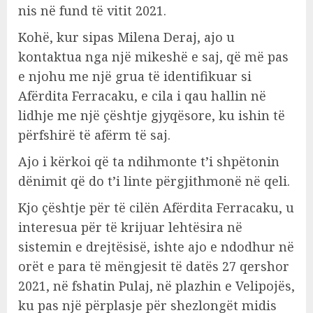
nis në fund të vitit 2021.
Kohë, kur sipas Milena Deraj, ajo u
kontaktua nga një mikeshë e saj, që më pas
e njohu me një grua të identifikuar si
Afërdita Ferracaku, e cila i qau hallin në
lidhje me një çështje gjyqësore, ku ishin të
përfshirë të afërm të saj.
Ajo i kërkoi që ta ndihmonte t’i shpëtonin
dënimit që do t’i linte përgjithmonë në qeli.
Kjo çështje për të cilën Afërdita Ferracaku, u
interesua për të krijuar lehtësira në
sistemin e drejtësisë, ishte ajo e ndodhur në
orët e para të mëngjesit të datës 27 qershor
2021, në fshatin Pulaj, në plazhin e Velipojës,
ku pas një përplasje për shezlongët midis