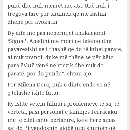
punë dhe nuk merret me ata. Unë nuk i
tregova fare për shumën që më kishin
dhënë për avokatin.
Dy ditë më pas nëpërmjet aplikacionit
‘Signal’, Abedini më mori në telefon dhe
pavarësisht se i thashë që do të kthej paratë,
ai nuk pranoi, duke më thënë se për këto
para është vënë në rrezik dhe nuk do
paratë, por do punën”, shton ajo.
Por Milena Deraj nuk e dinte ende se në
ç’telashe ishte futur.
Ky ishte vetëm fillimi i problemeve të saj të
vërteta, pasi personat e familjes Ferracaku
me të cilët ishte përfshirë, këtë here sipas
saj do t’i vendosnin gjobë mbi shumën që