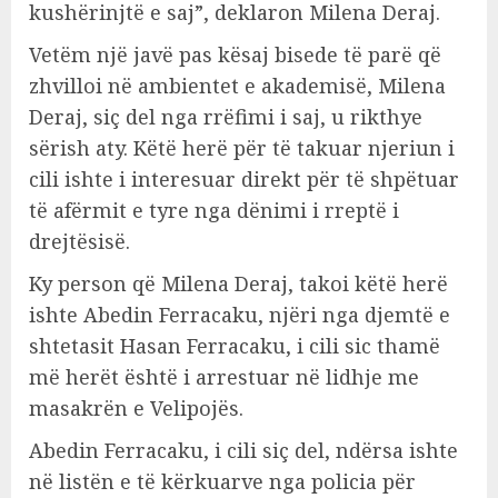
kushërinjtë e saj”, deklaron Milena Deraj.
Vetëm një javë pas kësaj bisede të parë që
zhvilloi në ambientet e akademisë, Milena
Deraj, siç del nga rrëfimi i saj, u rikthye
sërish aty. Këtë herë për të takuar njeriun i
cili ishte i interesuar direkt për të shpëtuar
të afërmit e tyre nga dënimi i rreptë i
drejtësisë.
Ky person që Milena Deraj, takoi këtë herë
ishte Abedin Ferracaku, njëri nga djemtë e
shtetasit Hasan Ferracaku, i cili sic thamë
më herët është i arrestuar në lidhje me
masakrën e Velipojës.
Abedin Ferracaku, i cili siç del, ndërsa ishte
në listën e të kërkuarve nga policia për