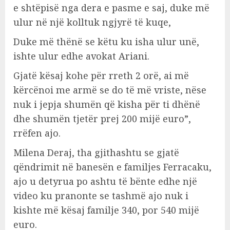
e shtëpisë nga dera e pasme e saj, duke më
ulur në një kolltuk ngjyrë të kuqe,
Duke më thënë se këtu ku isha ulur unë,
ishte ulur edhe avokat Ariani.
Gjatë kësaj kohe për rreth 2 orë, ai më
kërcënoi me armë se do të më vriste, nëse
nuk i jepja shumën që kisha për ti dhënë
dhe shumën tjetër prej 200 mijë euro”,
rrëfen ajo.
Milena Deraj, tha gjithashtu se gjatë
qëndrimit në banesën e familjes Ferracaku,
ajo u detyrua po ashtu të bënte edhe një
video ku pranonte se tashmë ajo nuk i
kishte më kësaj familje 340, por 540 mijë
euro.