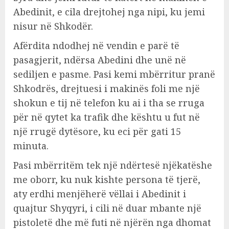
Abedinit, e cila drejtohej nga nipi, ku jemi
nisur në Shkodër.
Afërdita ndodhej në vendin e parë të
pasagjerit, ndërsa Abedini dhe unë në
sediljen e pasme. Pasi kemi mbërritur pranë
Shkodrës, drejtuesi i makinës foli me një
shokun e tij në telefon ku ai i tha se rruga
për në qytet ka trafik dhe kështu u fut në
një rrugë dytësore, ku eci për gati 15
minuta.
Pasi mbërritëm tek një ndërtesë njëkatëshe
me oborr, ku nuk kishte persona të tjerë,
aty erdhi menjëherë vëllai i Abedinit i
quajtur Shyqyri, i cili në duar mbante një
pistoletë dhe më futi në njërën nga dhomat