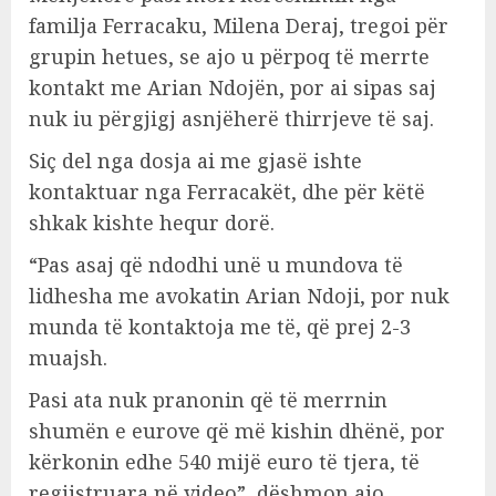
familja Ferracaku, Milena Deraj, tregoi për
grupin hetues, se ajo u përpoq të merrte
kontakt me Arian Ndojën, por ai sipas saj
nuk iu përgjigj asnjëherë thirrjeve të saj.
Siç del nga dosja ai me gjasë ishte
kontaktuar nga Ferracakët, dhe për këtë
shkak kishte hequr dorë.
“Pas asaj që ndodhi unë u mundova të
lidhesha me avokatin Arian Ndoji, por nuk
munda të kontaktoja me të, që prej 2-3
muajsh.
Pasi ata nuk pranonin që të merrnin
shumën e eurove që më kishin dhënë, por
kërkonin edhe 540 mijë euro të tjera, të
regjistruara në video”, dëshmon ajo.