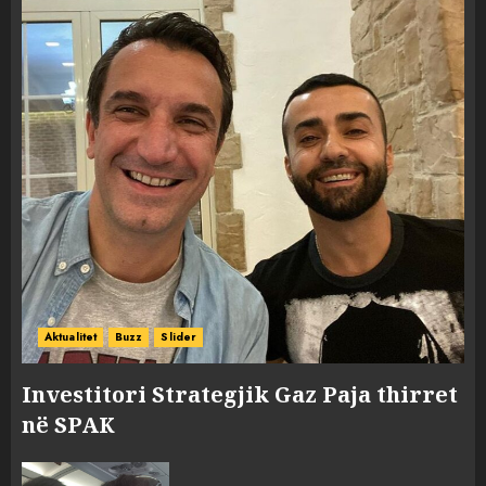
Aktualitet
Buzz
Slider
Investitori Strategjik Gaz Paja thirret
në SPAK