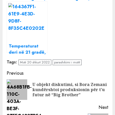
parashikimi i
parashikimi i
motit për sot
motit për sot
Temperaturat
deri në 21 gradë,
parashikimi i
Tags:
Moti 20 shkurt 2022
parashikimi i motit
motit për sot
Continue
Previous
Reading
U objekt diskutimi, si Bora Zemani
Pre
kundërshtoi produksionin për t’u
pos
futur në “Big Brother”
Next