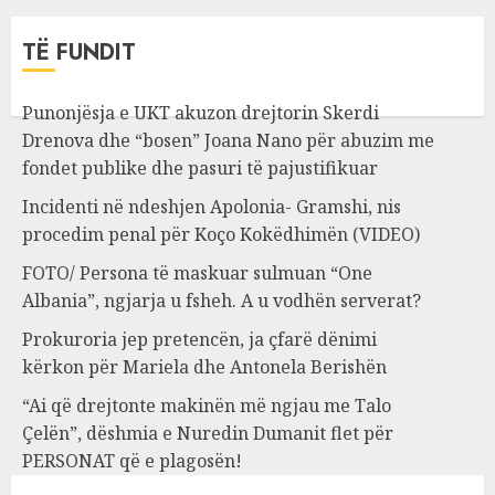
TË FUNDIT
Punonjësja e UKT akuzon drejtorin Skerdi
Drenova dhe “bosen” Joana Nano për abuzim me
fondet publike dhe pasuri të pajustifikuar
Incidenti në ndeshjen Apolonia- Gramshi, nis
procedim penal për Koço Kokëdhimën (VIDEO)
FOTO/ Persona të maskuar sulmuan “One
Albania”, ngjarja u fsheh. A u vodhën serverat?
Prokuroria jep pretencën, ja çfarë dënimi
kërkon për Mariela dhe Antonela Berishën
“Ai që drejtonte makinën më ngjau me Talo
Çelën”, dëshmia e Nuredin Dumanit flet për
PERSONAT që e plagosën!