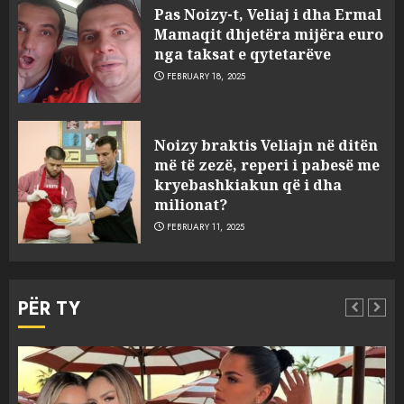
Pas Noizy-t, Veliaj i dha Ermal
Mamaqit dhjetëra mijëra euro
nga taksat e qytetarëve
FEBRUARY 18, 2025
FOTO/ Persona të maskuar
Noizy braktis Veliajn në ditën
sulmuan “One Albania”,
më të zezë, reperi i pabesë me
ngjarja u fsheh. A u vodhën
kryebashkiakun që i dha
serverat?
milionat?
3
MARCH 25, 2025
FEBRUARY 11, 2025
Prokuroria jep pretencën, ja
çfarë dënimi kërkon për
PËR TY
Mariela dhe Antonela
Berishën
4
MARCH 25, 2025