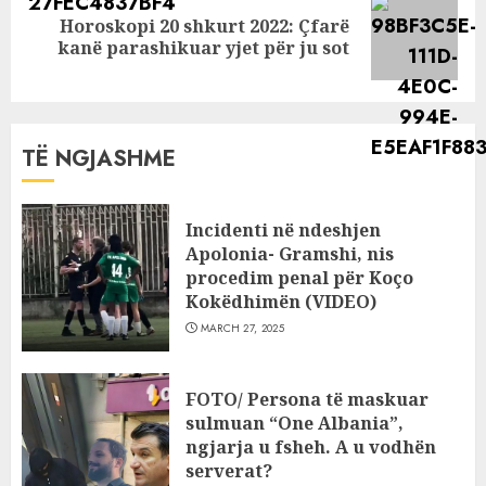
Horoskopi 20 shkurt 2022: Çfarë
Next
kanë parashikuar yjet për ju sot
post:
TË NGJASHME
Incidenti në ndeshjen
Apolonia- Gramshi, nis
procedim penal për Koço
Kokëdhimën (VIDEO)
MARCH 27, 2025
FOTO/ Persona të maskuar
sulmuan “One Albania”,
ngjarja u fsheh. A u vodhën
serverat?