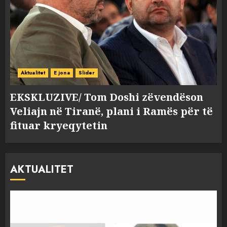
Aktualitet
E jona
Slider
EKSKLUZIVE/ Tom Doshi zëvendëson
Veliajn në Tiranë, plani i Ramës për të
fituar kryeqytetin
AKTUALITET