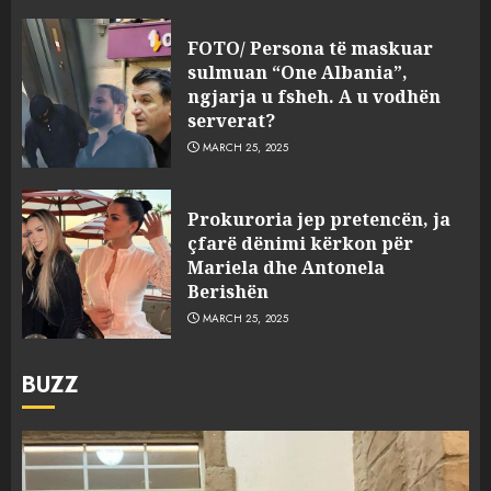
FOTO/ Persona të maskuar
sulmuan “One Albania”,
ngjarja u fsheh. A u vodhën
serverat?
MARCH 25, 2025
Prokuroria jep pretencën, ja
çfarë dënimi kërkon për
Mariela dhe Antonela
Berishën
MARCH 25, 2025
BUZZ