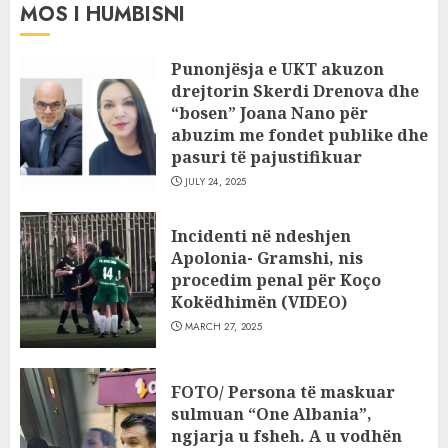
MOS I HUMBISNI
Punonjësja e UKT akuzon
drejtorin Skerdi Drenova dhe
“bosen” Joana Nano për
abuzim me fondet publike dhe
pasuri të pajustifikuar
JULY 24, 2025
Incidenti në ndeshjen
Apolonia- Gramshi, nis
procedim penal për Koço
Kokëdhimën (VIDEO)
MARCH 27, 2025
FOTO/ Persona të maskuar
sulmuan “One Albania”,
ngjarja u fsheh. A u vodhën