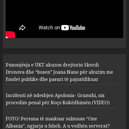
MARCH 25, 2025
Punonjësja e UKT akuzon
drejtorin Skerdi Drenova dhe
“bosen” Joana Nano për
abuzim me fondet publike dhe
pasuri të pajustifikuar
1
JULY 24, 2025
Incidenti në ndeshjen
Punonjësja e UKT akuzon drejtorin Skerdi
Apolonia- Gramshi, nis
procedim penal për Koço
Drenova dhe “bosen” Joana Nano për abuzim me
Kokëdhimën (VIDEO)
fondet publike dhe pasuri të pajustifikuar
2
MARCH 27, 2025
Incidenti në ndeshjen Apolonia- Gramshi, nis
procedim penal për Koço Kokëdhimën (VIDEO)
FOTO/ Persona të maskuar
sulmuan “One Albania”,
ngjarja u fsheh. A u vodhën
FOTO/ Persona të maskuar sulmuan “One
serverat?
Albania”, ngjarja u fsheh. A u vodhën serverat?
MARCH 25, 2025