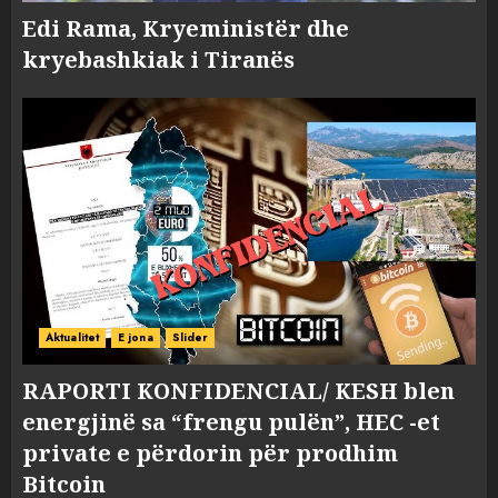
Edi Rama, Kryeministër dhe
kryebashkiak i Tiranës
Aktualitet
E jona
Slider
RAPORTI KONFIDENCIAL/ KESH blen
energjinë sa “frengu pulën”, HEC -et
private e përdorin për prodhim
Bitcoin