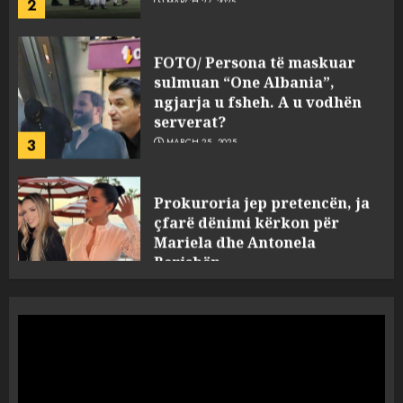
FOTO/ Persona të maskuar
sulmuan “One Albania”,
ngjarja u fsheh. A u vodhën
serverat?
3
MARCH 25, 2025
Prokuroria jep pretencën, ja
çfarë dënimi kërkon për
Mariela dhe Antonela
Berishën
4
MARCH 25, 2025
“Ai që drejtonte makinën më
ngjau me Talo Çelën”,
dëshmia e Nuredin Dumanit
flet për PERSONAT që e
plagosën!
5