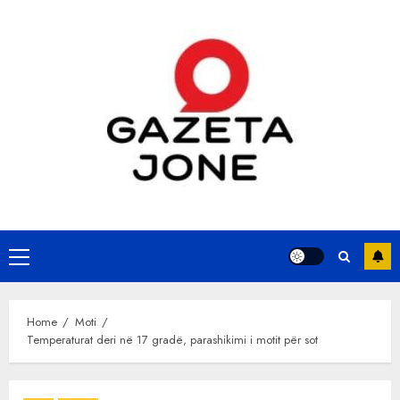
Skip
to
content
Primary
Menu
Home
Moti
Temperaturat deri në 17 gradë, parashikimi i motit për sot