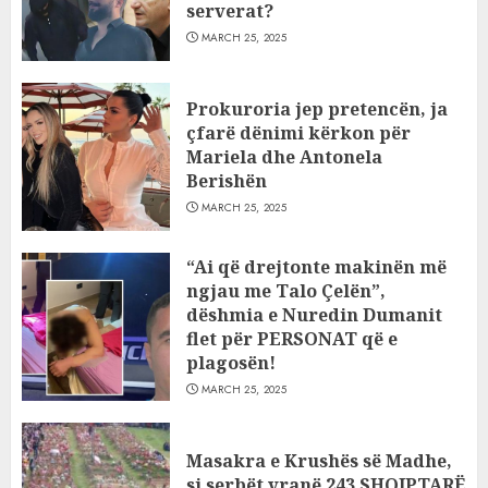
serverat?
MARCH 25, 2025
Prokuroria jep pretencën, ja
çfarë dënimi kërkon për
Mariela dhe Antonela
Berishën
MARCH 25, 2025
“Ai që drejtonte makinën më
ngjau me Talo Çelën”,
dëshmia e Nuredin Dumanit
flet për PERSONAT që e
plagosën!
MARCH 25, 2025
Masakra e Krushës së Madhe,
si serbët vranë 243 SHQIPTARË