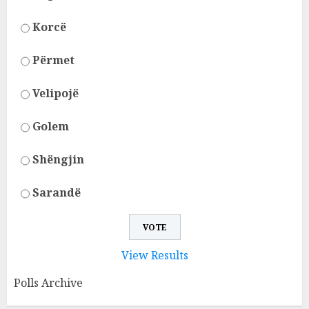
Korcë
Përmet
Velipojë
Golem
Shëngjin
Sarandë
View Results
Polls Archive