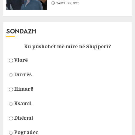
MARCH 25, 2025
SONDAZH
Ku pushohet më mirë në Shqipëri?
Vlorë
Durrës
Himarë
Ksamil
Dhërmi
Pogradec