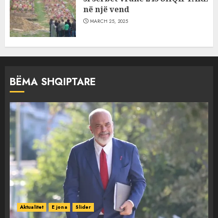
në një vend
MARCH 25, 2025
BËMA SHQIPTARE
Aktualitet
E jona
Slider