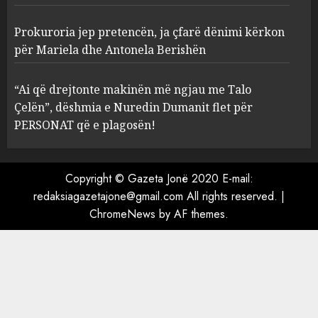
3
Prokuroria jep pretencën, ja çfarë dënimi kërkon
Prokuroria jep pretencën, ja
për Mariela dhe Antonela Berishën
çfarë dënimi kërkon për
Mariela dhe Antonela
“Ai që drejtonte makinën më ngjau me Talo
Berishën
Çelën”, dëshmia e Nuredin Dumanit flet për
4
MARCH 25, 2025
PERSONAT që e plagosën!
“Ai që drejtonte makinën më
ngjau me Talo Çelën”,
Copyright © Gazeta Jonë 2020 E-mail:
dëshmia e Nuredin Dumanit
redaksiagazetajone@gmail.com
All rights reserved.
|
flet për PERSONAT që e
ChromeNews
by AF themes.
plagosën!
5
MARCH 25, 2025