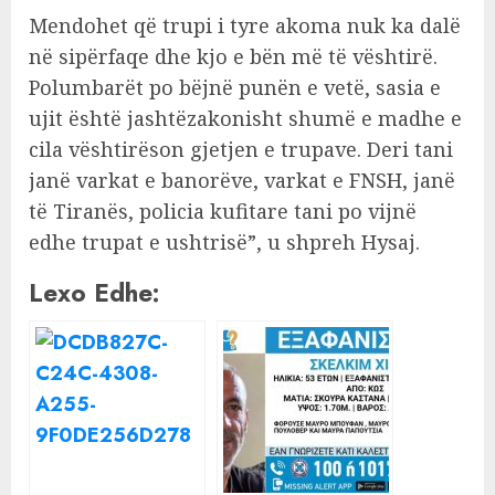
Mendohet që trupi i tyre akoma nuk ka dalë
në sipërfaqe dhe kjo e bën më të vështirë.
Polumbarët po bëjnë punën e vetë, sasia e
ujit është jashtëzakonisht shumë e madhe e
cila vështirëson gjetjen e trupave. Deri tani
janë varkat e banorëve, varkat e FNSH, janë
të Tiranës, policia kufitare tani po vijnë
edhe trupat e ushtrisë”, u shpreh Hysaj.
Lexo Edhe: