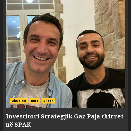
Aktualitet
Buzz
Slider
Investitori Strategjik Gaz Paja thirret
në SPAK