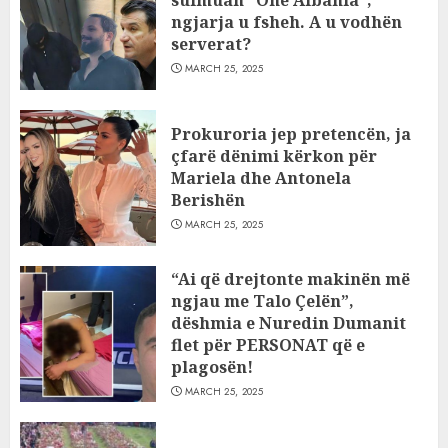
ngjarja u fsheh. A u vodhën
serverat?
MARCH 25, 2025
Prokuroria jep pretencën, ja
çfarë dënimi kërkon për
Mariela dhe Antonela
Berishën
MARCH 25, 2025
“Ai që drejtonte makinën më
ngjau me Talo Çelën”,
dëshmia e Nuredin Dumanit
flet për PERSONAT që e
plagosën!
MARCH 25, 2025