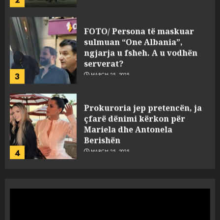
FOTO/ Persona të maskuar
sulmuan “One Albania”,
ngjarja u fsheh. A u vodhën
serverat?
3
MARCH 25, 2025
Prokuroria jep pretencën, ja
çfarë dënimi kërkon për
Mariela dhe Antonela
Berishën
4
MARCH 25, 2025
“Ai që drejtonte makinën më
ngjau me Talo Çelën”,
dëshmia e Nuredin Dumanit
flet për PERSONAT që e