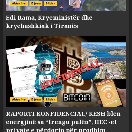
Aktualitet
E jona
Slider
Edi Rama, Kryeministër dhe
kryebashkiak i Tiranës
Aktualitet
E jona
Slider
RAPORTI KONFIDENCIAL/ KESH blen
energjinë sa “frengu pulën”, HEC -et
private e përdorin për prodhim