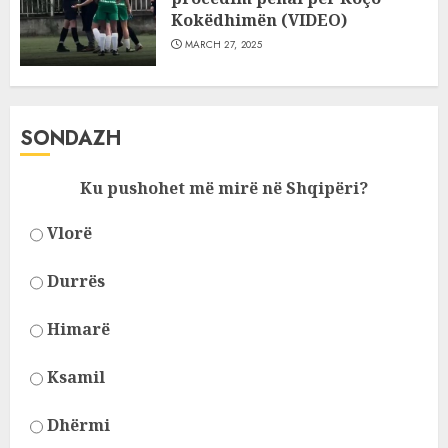
Kokëdhimën (VIDEO)
MARCH 27, 2025
SONDAZH
Ku pushohet më mirë në Shqipëri?
Vlorë
Durrës
Himarë
Ksamil
Dhërmi