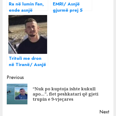
Ra në lumin Fan,
EMRI/ Asnjë
ende asnjë
gjurmë prej 5
gjurmë për 10-
ditësh, zhduket
vjeçarin. Daja:
në rrethana
Vëllai i madh
misterioze
tentoi ta
shqiptari në
shpëtonte, xhupi
Greqi
i ngeli në dorë
Tritoli me dron
në Tiranë/ Asnjë
gjurmë nga
Continue
Berndard
Previous
Sinomati,
Reading
“Nuk po kuptoja ishte kukull
partnerja e tij
Pre
apo…”, flet peshkatari që gjeti
arratiset jashtë
pos
trupin e 9-vjeçares
vendit
Next