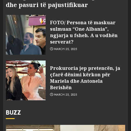
dhe pasuri të pajustifikuar
FOTO/ Persona të maskuar
sulmuan “One Albania”,
ngjarja u fsheh. A u vodhën
serverat?
MARCH 25, 2025
Prokuroria jep pretencën, ja
çfarë dënimi kërkon për
Mariela dhe Antonela
Berishën
MARCH 25, 2025
BUZZ