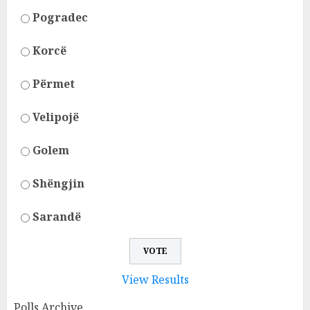
Pogradec
Korcë
Përmet
Velipojë
Golem
Shëngjin
Sarandë
View Results
Polls Archive