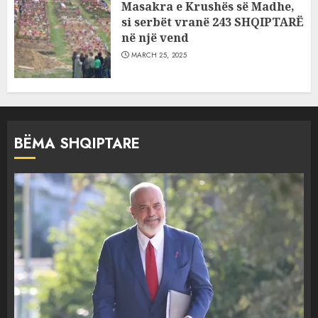
Masakra e Krushës së Madhe,
si serbët vranë 243 SHQIPTARË
në një vend
MARCH 25, 2025
BËMA SHQIPTARE