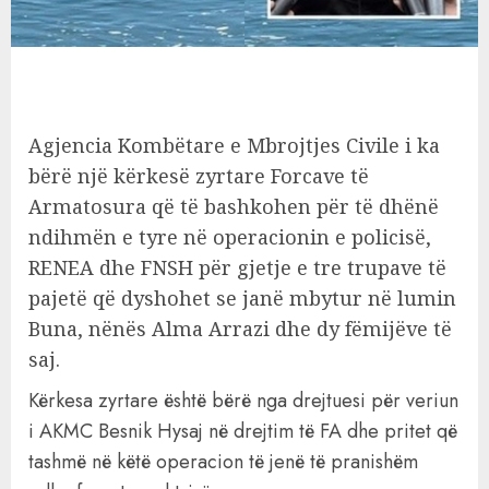
Agjencia Kombëtare e Mbrojtjes Civile i ka
bërë një kërkesë zyrtare Forcave të
Armatosura që të bashkohen për të dhënë
ndihmën e tyre në operacionin e policisë,
RENEA dhe FNSH për gjetje e tre trupave të
pajetë që dyshohet se janë mbytur në lumin
Buna, nënës Alma Arrazi dhe dy fëmijëve të
saj.
Kërkesa zyrtare është bërë nga drejtuesi për veriun
i AKMC Besnik Hysaj në drejtim të FA dhe pritet që
tashmë në këtë operacion të jenë të pranishëm