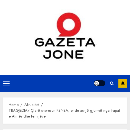
Skip
to
content
Primary
Menu
Home
Aktualitet
TRAGJEDIA/ Çfarë shpreson RENEA, ende asnjë gjurmë nga trupat
e Almës dhe fëmijëve