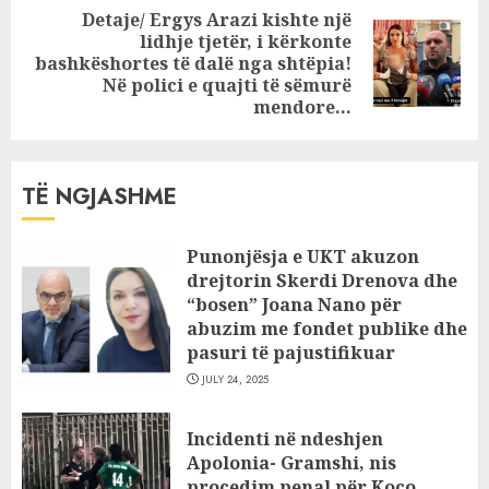
Detaje/ Ergys Arazi kishte një
lidhje tjetër, i kërkonte
Next
bashkëshortes të dalë nga shtëpia!
post:
Në polici e quajti të sëmurë
mendore…
TË NGJASHME
Punonjësja e UKT akuzon
drejtorin Skerdi Drenova dhe
“bosen” Joana Nano për
abuzim me fondet publike dhe
pasuri të pajustifikuar
JULY 24, 2025
Incidenti në ndeshjen
Apolonia- Gramshi, nis
procedim penal për Koço