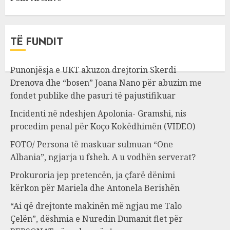
TË FUNDIT
Punonjësja e UKT akuzon drejtorin Skerdi
Drenova dhe “bosen” Joana Nano për abuzim me
fondet publike dhe pasuri të pajustifikuar
Incidenti në ndeshjen Apolonia- Gramshi, nis
procedim penal për Koço Kokëdhimën (VIDEO)
FOTO/ Persona të maskuar sulmuan “One
Albania”, ngjarja u fsheh. A u vodhën serverat?
Prokuroria jep pretencën, ja çfarë dënimi
kërkon për Mariela dhe Antonela Berishën
“Ai që drejtonte makinën më ngjau me Talo
Çelën”, dëshmia e Nuredin Dumanit flet për