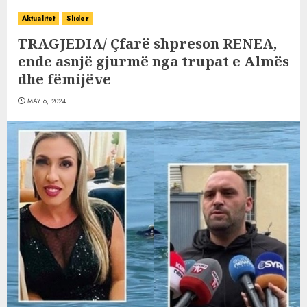
Aktualitet
Slider
TRAGJEDIA/ Çfarë shpreson RENEA,
ende asnjë gjurmë nga trupat e Almës
dhe fëmijëve
MAY 6, 2024