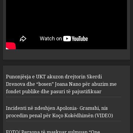
plagosën!
5
MARCH 25, 2025
Punonjësja e UKT akuzon
drejtorin Skerdi Drenova dhe
“bosen” Joana Nano për
abuzim me fondet publike dhe
pasuri të pajustifikuar
1
JULY 24, 2025
Incidenti në ndeshjen
Punonjësja e UKT akuzon drejtorin Skerdi
Apolonia- Gramshi, nis
procedim penal për Koço
Drenova dhe “bosen” Joana Nano për abuzim me
Kokëdhimën (VIDEO)
fondet publike dhe pasuri të pajustifikuar
2
MARCH 27, 2025
Incidenti në ndeshjen Apolonia- Gramshi, nis
procedim penal për Koço Kokëdhimën (VIDEO)
FOTO/ Persona të maskuar
sulmuan “One Albania”,
ngjarja u fsheh. A u vodhën
FOTO/ Persona të maskuar sulmuan “One