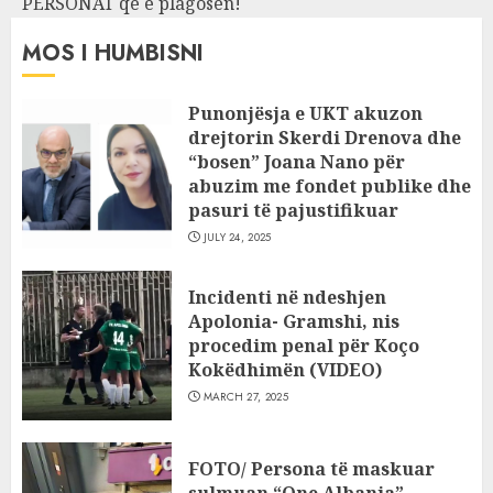
PERSONAT që e plagosën!
MOS I HUMBISNI
Punonjësja e UKT akuzon
drejtorin Skerdi Drenova dhe
“bosen” Joana Nano për
abuzim me fondet publike dhe
pasuri të pajustifikuar
JULY 24, 2025
Incidenti në ndeshjen
Apolonia- Gramshi, nis
procedim penal për Koço
Kokëdhimën (VIDEO)
MARCH 27, 2025
FOTO/ Persona të maskuar
sulmuan “One Albania”,