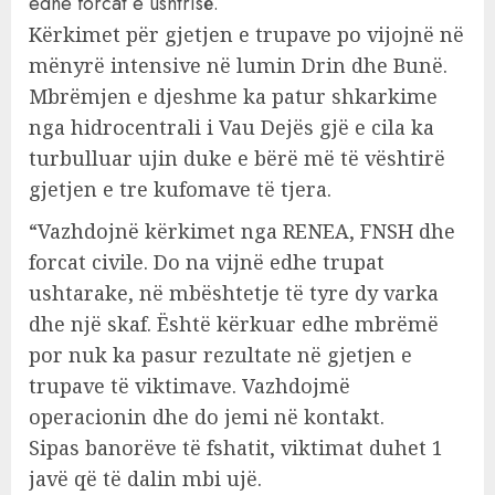
edhe forcat e ushtrisë.
Kërkimet për gjetjen e trupave po vijojnë në
mënyrë intensive në lumin Drin dhe Bunë.
Mbrëmjen e djeshme ka patur shkarkime
nga hidrocentrali i Vau Dejës gjë e cila ka
turbulluar ujin duke e bërë më të vështirë
gjetjen e tre kufomave të tjera.
“Vazhdojnë kërkimet nga RENEA, FNSH dhe
forcat civile. Do na vijnë edhe trupat
ushtarake, në mbështetje të tyre dy varka
dhe një skaf. Është kërkuar edhe mbrëmë
por nuk ka pasur rezultate në gjetjen e
trupave të viktimave. Vazhdojmë
operacionin dhe do jemi në kontakt.
Sipas banorëve të fshatit, viktimat duhet 1
javë që të dalin mbi ujë.