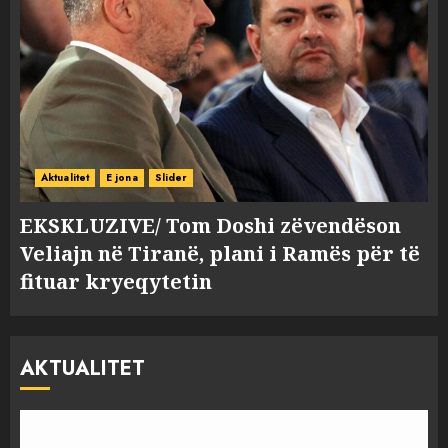
Aktualitet
E jona
Slider
EKSKLUZIVE/ Tom Doshi zëvendëson
Veliajn në Tiranë, plani i Ramës për të
fituar kryeqytetin
AKTUALITET