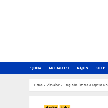
Skip
to
content
E JONA
AKTUALITET
RAJON
BOTË
Home
Aktualitet
Tragjedia, kthesë e papritur e h
Aktualitet
Slider