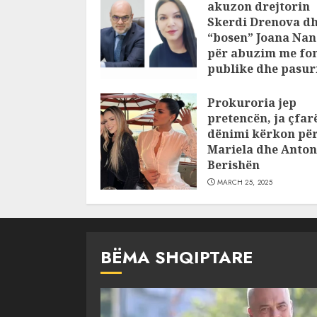
akuzon drejtorin
Skerdi Drenova d
“bosen” Joana Nan
për abuzim me fo
publike dhe pasuri
pajustifikuar
Prokuroria jep
JULY 24, 2025
pretencën, ja çfar
dënimi kërkon pë
Mariela dhe Anton
Berishën
MARCH 25, 2025
BËMA SHQIPTARE