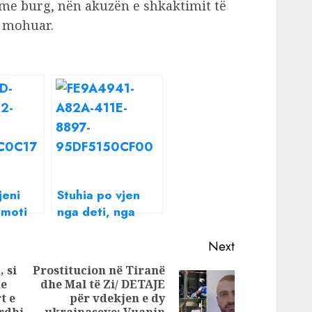
me burg, nën akuzën e shkaktimit të
a mohuar.
jeni
Stuhia po vjen
 moti
nga deti, nga
së të
nesër moti merr
reshje
kthesë të
Next
papritur në
 si
Prostitucion në Tiranë
Shqipëri!
me
dhe Mal të Zi/ DETAJE
Next
t e
për vdekjen e dy
Previous
Erdhi
ukrainaseve: Vuanin