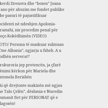
kerdi Drenova dhe “bosen” Joana
ano për abuzim me fondet publike
he pasuri të pajustifikuar
ncidenti në ndeshjen Apolonia-
ramshi, nis procedim penal për
oço Kokëdhimën (VIDEO)
OTO/ Persona të maskuar sulmuan
One Albania”, ngjarja u fsheh. A u
odhën serverat?
rokuroria jep pretencën, ja çfarë
ënimi kërkon për Mariela dhe
ntonela Berishën
Ai që drejtonte makinën më ngjau
e Talo Çelën”, dëshmia e Nuredin
umanit flet për PERSONAT që e
lagosën!