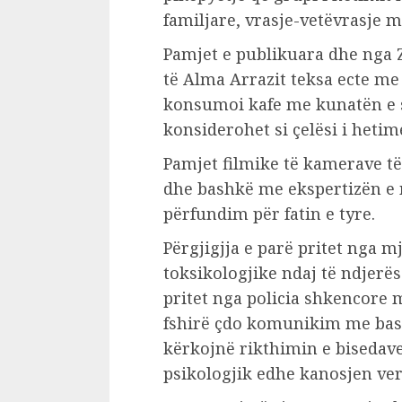
familjare, vrasje-vetëvrasje m
Pamjet e publikuara dhe nga 
të Alma Arrazit teksa ecte me t
konsumoi kafe me kunatën e sa
konsiderohet si çelësi i hetim
Pamjet filmike të kamerave të
dhe bashkë me ekspertizën e 
përfundim për fatin e tyre.
Përgjigjja e parë pritet nga mj
toksikologjike ndaj të ndjerës
pritet nga policia shkencore mb
fshirë çdo komunikim me bas
kërkojnë rikthimin e bisedave
psikologjik edhe kanosjen ver