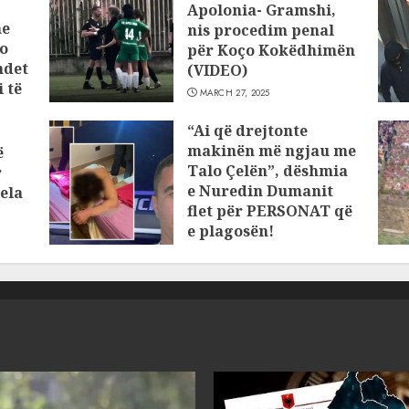
Apolonia- Gramshi,
he
nis procedim penal
o
për Koço Kokëdhimën
ndet
(VIDEO)
 të
MARCH 27, 2025
“Ai që drejtonte
makinën më ngjau me
ë
Talo Çelën”, dëshmia
r
e Nuredin Dumanit
ela
flet për PERSONAT që
e plagosën!
MARCH 25, 2025