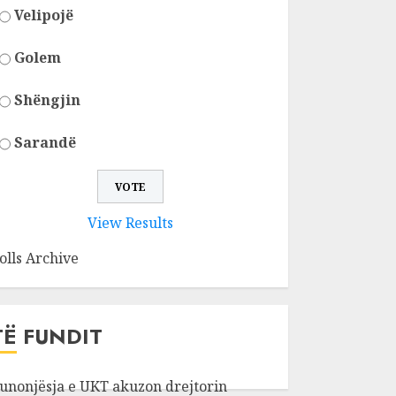
Velipojë
Golem
Shëngjin
Sarandë
View Results
olls Archive
TË FUNDIT
unonjësja e UKT akuzon drejtorin