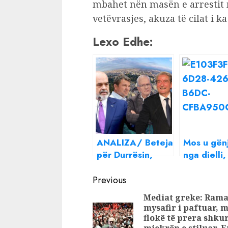
mbahet nën masën e arrestit 
vetëvrasjes, akuza të cilat i k
Lexo Edhe:
ANALIZA/ Beteja
Mos u gën
për Durrësin,
nga dielli,
Berisha duhet të
merr kthe
Continue
vendosë nëse
papritur, 
Previous
kërkon ta fitojë,
dhe stuhi
Reading
Mediat greke: Rama,
PS pa katër
mysafir i paftuar, 
“lojtarë të fortë”
flokë të prera shkur
në fushë
mjekrën e stiluar. 