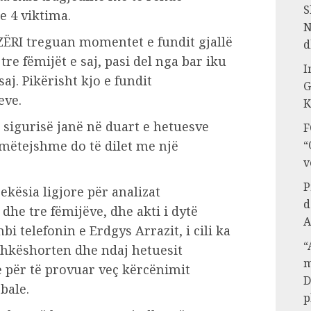
S
e 4 viktima.
N
ZËRI treguan momentet e fundit gjallë
d
re fëmijët e saj, pasi del nga bar iku
I
j. Pikërisht kjo e fundit
G
eve.
K
 sigurisë janë në duart e hetuesve
F
mëtejshme do të dilet me një
“
v
P
ekësia ligjore për analizat
d
 dhe tre fëmijëve, dhe akti i dytë
A
i telefonin e Erdgys Arrazit, i cili ka
“
hkëshorten dhe ndaj hetuesit
m
 për të provuar veç kërcënimit
D
bale.
p