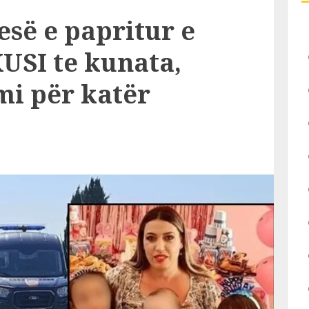
esë e papritur e
USI te kunata,
mi për katër