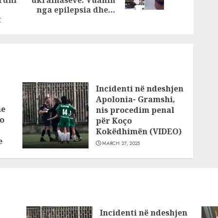
post:
post:
nga epilepsia dhe…
t
Incidenti në ndeshjen
Apolonia- Gramshi,
he
nis procedim penal
o
për Koço
Kokëdhimën (VIDEO)
e
MARCH 27, 2025
Incidenti në ndeshjen