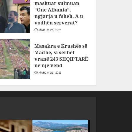
maskuar sulmuan
“One Albania”,
ngjarja u fsheh. A u
vodhën serverat?
MARCH 25, 2025
Masakra e Krushës së
Madhe, si serbët
vranë 243 SHQIPTARË
në një vend
MARCH 25, 2025