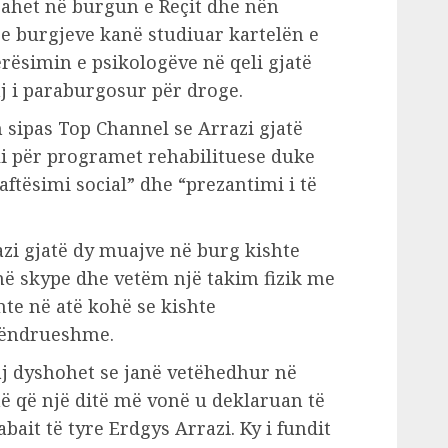
bahet në burgun e Reçit dhe nën
 e burgjeve kanë studiuar kartelën e
erësimin e psikologëve në qeli gjatë
j i paraburgosur për droge.
 sipas Top Channel se Arrazi gjatë
eli për programet rehabilituese duke
aftësimi social” dhe “prezantimi i të
azi gjatë dy muajve në burg kishte
në skype dhe vetëm një takim fizik me
nte në atë kohë se kishte
qëndrueshme.
aj dyshohet se janë vetëhedhur në
ë që një ditë më vonë u deklaruan të
bait të tyre Erdgys Arrazi. Ky i fundit