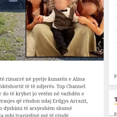
P
 të rimarrë në pyetje kunatën e Alma
hkëshortit të të ndjerës. Top Channel
 do të kryhet jo vetëm në vazhdën e
vrasjes që rëndon ndaj Erdgys Arrazit,
çdo dyshimi të arsyeshëm shumë
P
 ka mbi tragjedinë më të rëndë