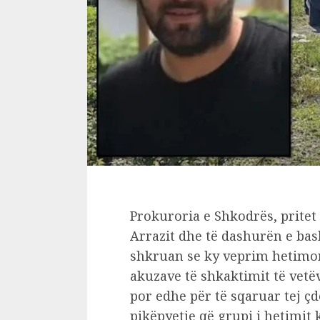
Prokuroria e Shkodrës, pritet
Arrazit dhe të dashurën e bas
shkruan se ky veprim hetimor
akuzave të shkaktimit të vetë
por edhe për të sqaruar tej 
pikëpyetje që grupi i hetimit