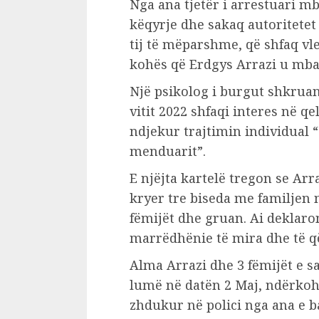
Nga ana tjetër i arrestuari m
këqyrje dhe sakaq autoritetet
tij të mëparshme, që shfaq vl
kohës që Erdgys Arrazi u mba
Një psikolog i burgut shkruan
vitit 2022 shfaqi interes në q
ndjekur trajtimin individual “
menduarit”.
E njëjta kartelë tregon se Arr
kryer tre biseda me familjen 
fëmijët dhe gruan. Ai deklaro
marrëdhënie të mira dhe të 
Alma Arrazi dhe 3 fëmijët e s
lumë në datën 2 Maj, ndërkoh
zhdukur në polici nga ana e ba