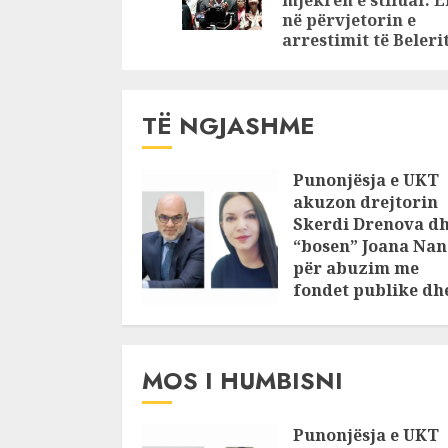
në përvjetorin e
arrestimit të Beleri
TË NGJASHME
Punonjësja e UKT
akuzon drejtorin
Skerdi Drenova d
“bosen” Joana Nan
për abuzim me
fondet publike dh
pasuri të
pajustifikuar
JULY 24, 2025
MOS I HUMBISNI
Punonjësja e UKT