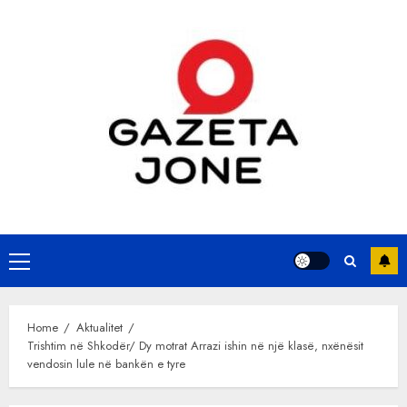
Skip
to
content
Primary
Menu
Home
Aktualitet
Trishtim në Shkodër/ Dy motrat Arrazi ishin në një klasë, nxënësit
vendosin lule në bankën e tyre