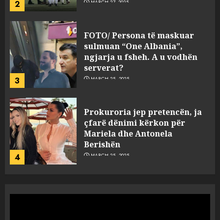
2
MARCH 27, 2025
FOTO/ Persona të maskuar
sulmuan “One Albania”,
ngjarja u fsheh. A u vodhën
serverat?
3
MARCH 25, 2025
Prokuroria jep pretencën, ja
çfarë dënimi kërkon për
Mariela dhe Antonela
Berishën
4
MARCH 25, 2025
“Ai që drejtonte makinën më
ngjau me Talo Çelën”,
dëshmia e Nuredin Dumanit