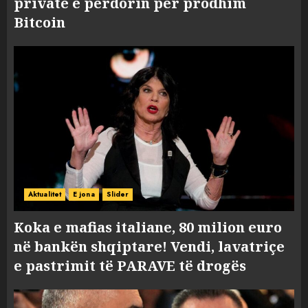
private e përdorin për prodhim
Bitcoin
Aktualitet
E jona
Slider
Koka e mafias italiane, 80 milion euro
në bankën shqiptare! Vendi, lavatriçe
e pastrimit të PARAVE të drogës