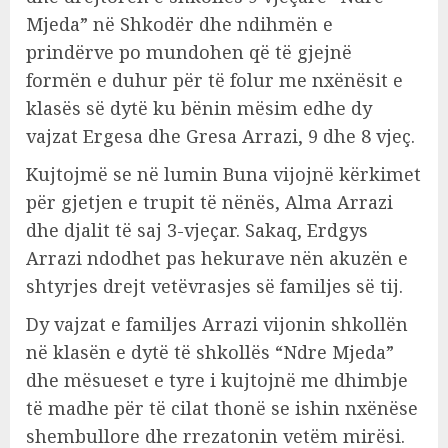
Mjeda” në Shkodër dhe ndihmën e
prindërve po mundohen që të gjejnë
formën e duhur për të folur me nxënësit e
klasës së dytë ku bënin mësim edhe dy
vajzat Ergesa dhe Gresa Arrazi, 9 dhe 8 vjeç.
Kujtojmë se në lumin Buna vijojnë kërkimet
për gjetjen e trupit të nënës, Alma Arrazi
dhe djalit të saj 3-vjeçar. Sakaq, Erdgys
Arrazi ndodhet pas hekurave nën akuzën e
shtyrjes drejt vetëvrasjes së familjes së tij.
Dy vajzat e familjes Arrazi vijonin shkollën
në klasën e dytë të shkollës “Ndre Mjeda”
dhe mësueset e tyre i kujtojnë me dhimbje
të madhe për të cilat thonë se ishin nxënëse
shembullore dhe rrezatonin vetëm mirësi.