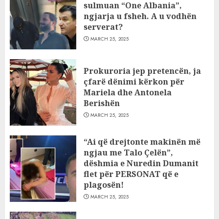
sulmuan “One Albania”,
ngjarja u fsheh. A u vodhën
serverat?
MARCH 25, 2025
Prokuroria jep pretencën, ja
çfarë dënimi kërkon për
Mariela dhe Antonela
Berishën
MARCH 25, 2025
“Ai që drejtonte makinën më
ngjau me Talo Çelën”,
dëshmia e Nuredin Dumanit
flet për PERSONAT që e
plagosën!
MARCH 25, 2025