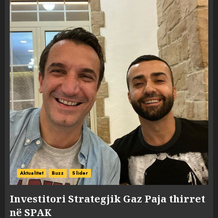
Aktualitet
Buzz
Slider
Investitori Strategjik Gaz Paja thirret
në SPAK