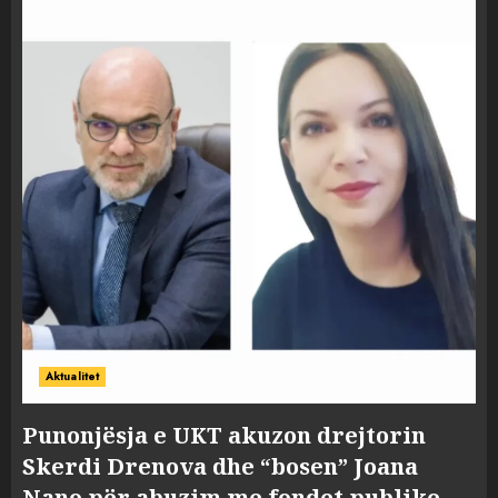
Aktualitet
Punonjësja e UKT akuzon drejtorin
Skerdi Drenova dhe “bosen” Joana
Nano për abuzim me fondet publike