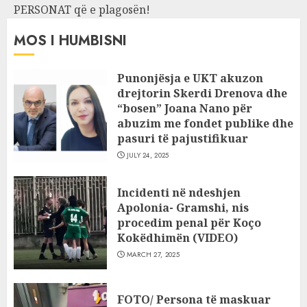
PERSONAT që e plagosën!
MOS I HUMBISNI
Punonjësja e UKT akuzon
drejtorin Skerdi Drenova dhe
“bosen” Joana Nano për
abuzim me fondet publike dhe
pasuri të pajustifikuar
JULY 24, 2025
Incidenti në ndeshjen
Apolonia- Gramshi, nis
procedim penal për Koço
Kokëdhimën (VIDEO)
MARCH 27, 2025
FOTO/ Persona të maskuar