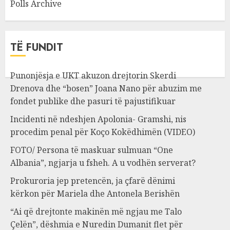
Polls Archive
TË FUNDIT
Punonjësja e UKT akuzon drejtorin Skerdi
Drenova dhe “bosen” Joana Nano për abuzim me
fondet publike dhe pasuri të pajustifikuar
Incidenti në ndeshjen Apolonia- Gramshi, nis
procedim penal për Koço Kokëdhimën (VIDEO)
FOTO/ Persona të maskuar sulmuan “One
Albania”, ngjarja u fsheh. A u vodhën serverat?
Prokuroria jep pretencën, ja çfarë dënimi
kërkon për Mariela dhe Antonela Berishën
“Ai që drejtonte makinën më ngjau me Talo
Çelën”, dëshmia e Nuredin Dumanit flet për