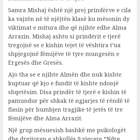
Samra Mishaj është një prej prindërve e cila
ka vajzën në të njëjtën klasë ku mësonin dy
viktimat e mitura dhe që njihte edhe Alma
Arrazin. Mishaj ashtu si prindërit e tjerë
tregojnë se e kishin tejet të vështira t’ua
shpjegojnë fëmijëve të tyre mungesën e
Ergesës dhe Gresës.
Ajo tha se e njihte Almën dhe nuk kishte
kuptuar që kjo e fundit të kishte ndonjë
shqetësim. Disa prindër të tjerë e kishin të
pamundur për shkak të ngjarjes të rëndë të
flasin për humbjen tragjike të jetës të tre
fëmijëve dhe Alma Arrazit.
Një grup mësuesish bashkë me psikologët
dhe drejtoren e shkollës 9 vjeçare “Ndre