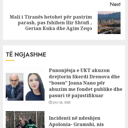
Next
Mali i Tiranës hetohet për pastrim
Next
parash, pas fshihen Ilir Shtufi ,
post:
Gerian Kuka dhe Agim Zeqo
TË NGJASHME
Punonjësja e UKT akuzon
drejtorin Skerdi Drenova dhe
“bosen” Joana Nano për
abuzim me fondet publike dhe
pasuri të pajustifikuar
JULY 24, 2025
Incidenti në ndeshjen
Apolonia- Gramshi, nis