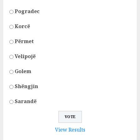
Pogradec
Korcë
Përmet
Velipojë
Golem
Shëngjin
Sarandë
View Results