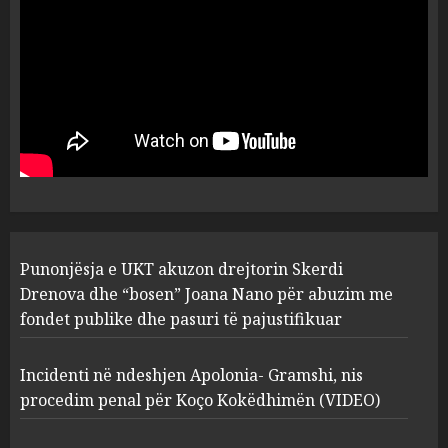
flet për PERSONAT që e
plagosën!
5
MARCH 25, 2025
Punonjësja e UKT akuzon
drejtorin Skerdi Drenova dhe
“bosen” Joana Nano për
abuzim me fondet publike dhe
pasuri të pajustifikuar
1
JULY 24, 2025
Incidenti në ndeshjen
Punonjësja e UKT akuzon drejtorin Skerdi
Apolonia- Gramshi, nis
procedim penal për Koço
Drenova dhe “bosen” Joana Nano për abuzim me
Kokëdhimën (VIDEO)
fondet publike dhe pasuri të pajustifikuar
2
MARCH 27, 2025
Incidenti në ndeshjen Apolonia- Gramshi, nis
procedim penal për Koço Kokëdhimën (VIDEO)
FOTO/ Persona të maskuar
sulmuan “One Albania”,
ngjarja u fsheh. A u vodhën