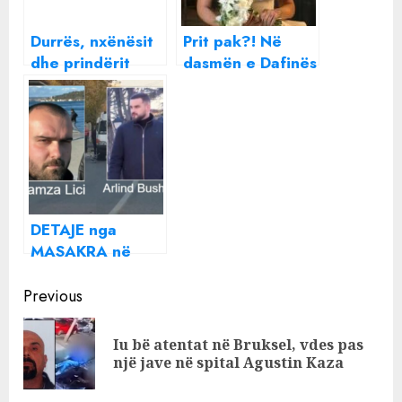
Durrës, nxënësit
Prit pak?! Në
dhe prindërit
dasmën e Dafinës
dalin në protestë
munguan motrat
nuk duan fëmijën
e saj, raporti i
autik në klasë
vështirë mes
tyre, dhe
përzgjedhja e
ditës së ‘tersit’
për ceremoninë
DETAJE nga
MASAKRA në
Shkodër/
Continue
Autorët ishin të
Previous
maskuar, dy
Reading
kishin rolin e
Iu bë atentat në Bruksel, vdes pas
Pre
QITËSIT dhe
një jave në spital Agustin Kaza
pos
qëlluan për 70
sekonda!