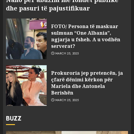
dhe pasuri të pajustifikuar
FOTO/ Persona të maskuar
sulmuan “One Albania”,
ngjarja u fsheh. A u vodhën
serverat?
MARCH 25, 2025
Prokuroria jep pretencën, ja
çfarë dënimi kërkon për
Mariela dhe Antonela
Berishën
MARCH 25, 2025
BUZZ