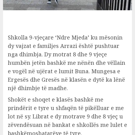
Shkolla 9-vjeçare ‘Ndre Mjeda’ ku mësonin
dy vajzat e familjes Arrazi është pushtuar
nga dhimbja. Dy motrat 8 dhe 9 vjeçe
humbën jetën bashkë me nënën dhe vëllain
e vogël në ujërat e lumit Buna. Mungesa e
Ergesës dhe Gresës në klasën e dytë ka lënë
një dhimbje të madhe.
Shokët e shoqet e klasës bashkë me
prindërit e tyre u shfaqën të pikëlluar e me
lot në sy. Librat e dy motrave 9 dhe 8 vjeç u
zëvendësuan në bankat e shkollës me lulet e
bashkëmoshatarëve të tyre.