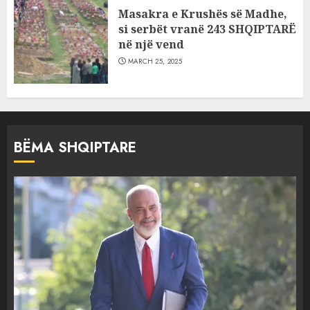
Masakra e Krushës së Madhe,
si serbët vranë 243 SHQIPTARË
në një vend
MARCH 25, 2025
BËMA SHQIPTARE