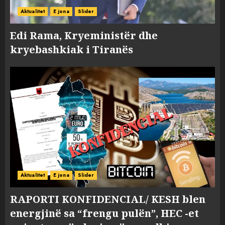
Aktualitet
E jona
Slider
Edi Rama, Kryeministër dhe
kryebashkiak i Tiranës
Aktualitet
E jona
Slider
RAPORTI KONFIDENCIAL/ KESH blen
energjinë sa “frengu pulën”, HEC -et