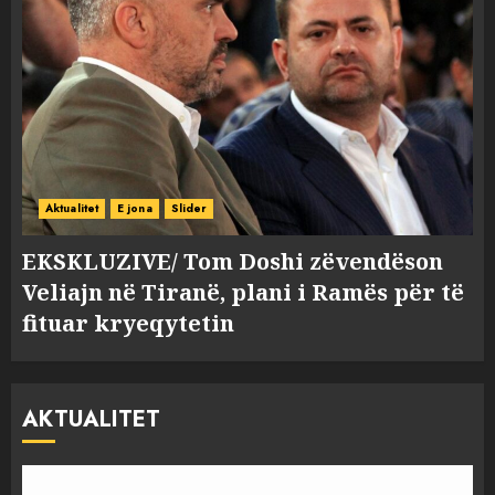
Aktualitet
E jona
Slider
EKSKLUZIVE/ Tom Doshi zëvendëson
Veliajn në Tiranë, plani i Ramës për të
fituar kryeqytetin
AKTUALITET