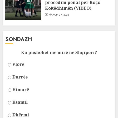
procedim penal për Koço
Kokëdhimën (VIDEO)
MARCH 27, 2025
SONDAZH
Ku pushohet më mirë në Shqipëri?
Vlorë
Durrës
Himarë
Ksamil
Dhërmi