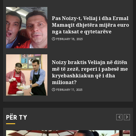
Pas Noizy-t, Veliaj i dha Ermal
Mamaqit dhjetëra mijëra euro
nga taksat e qytetarëve
FEBRUARY 18, 2025
FOTO/ Persona të maskuar
Noizy braktis Veliajn në ditën
sulmuan “One Albania”,
më të zezë, reperi i pabesë me
ngjarja u fsheh. A u vodhën
kryebashkiakun që i dha
serverat?
milionat?
3
MARCH 25, 2025
FEBRUARY 11, 2025
Prokuroria jep pretencën, ja
çfarë dënimi kërkon për
PËR TY
Mariela dhe Antonela
Berishën
4
MARCH 25, 2025