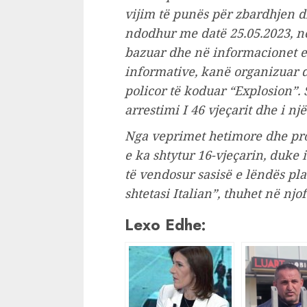
vijim të punës për zbardhjen 
ndodhur me datë 25.05.2023, në
bazuar dhe në informacionet e
informative, kanë organizuar 
policor të koduar “Explosion”. S
arrestimi I 46 vjeçarit dhe i një
Nga veprimet hetimore dhe prov
e ka shtytur 16-vjeçarin, duke 
të vendosur sasisë e lëndës pl
shtetasi Italian”, thuhet në njof
Lexo Edhe: