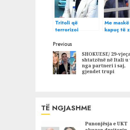
Tritoli që
Me maskë
terrorizoi
kapuç të z
Sarandën,
vendosi 3
Continue
Klodiana Lala
tritol mobi
Previous
zbulon detaje
në Durrës,
Reading
SHOKUESE/ 29-vjeç
tronditëse. Kush
pranga 33-
shtatzënë në Itali u
po kërcënon
nga Kruja!
nga partneri i saj,
biznesin?
gjendet trupi
TË NGJASHME
Punonjësja e UKT
akuzon drejtorin