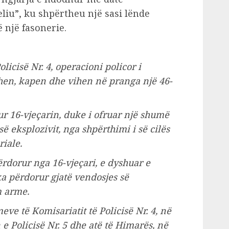
eliu”, ku shpërtheu një sasi lënde
 një fasonerie.
licisë Nr. 4, operacioni policor i
ohen, kapen dhe vihen në pranga një 46-
ur 16-vjeçarin, duke i ofruar një shumë
ë eksplozivit, nga shpërthimi i së cilës
iale.
ërdorur nga 16-vjeçari, e dyshuar e
ka përdorur gjatë vendosjes së
m arme.
eve të Komisariatit të Policisë Nr. 4, në
 Policisë Nr. 5 dhe atë të Himarës, në