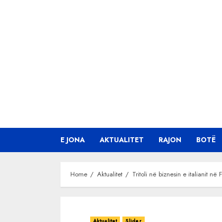
Skip
to
content
E JONA
AKTUALITET
RAJON
BOTË
Home
Aktualitet
Tritoli në biznesin e italianit n
Aktualitet
Slider