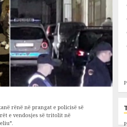
P
kanë rënë në prangat e policisë së
ët e vendosjes së tritolit në
eliu”.
P