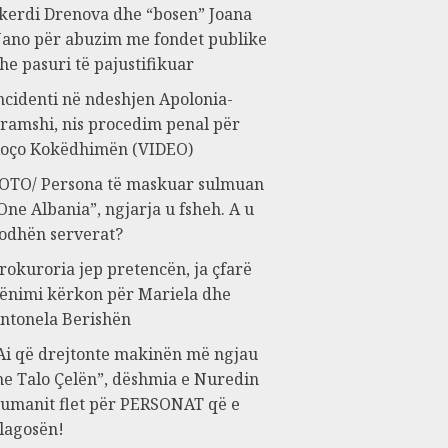
kerdi Drenova dhe “bosen” Joana
ano për abuzim me fondet publike
he pasuri të pajustifikuar
ncidenti në ndeshjen Apolonia-
ramshi, nis procedim penal për
oço Kokëdhimën (VIDEO)
OTO/ Persona të maskuar sulmuan
One Albania”, ngjarja u fsheh. A u
odhën serverat?
rokuroria jep pretencën, ja çfarë
ënimi kërkon për Mariela dhe
ntonela Berishën
Ai që drejtonte makinën më ngjau
e Talo Çelën”, dëshmia e Nuredin
umanit flet për PERSONAT që e
lagosën!