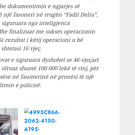
dhe dokumentimin e ngjarjes së
 një fasoneri në rrugën “Fadil Deliu”,
 siguruara nga inteligjenca
dhe finalizuar me sukses operacionin
i rezultat i këtij operacioni u bë
 shtetasi 16 vjeç.
at e siguruara dyshohet se 46-vjeçari
i ofruar shumë 100 000 lekë të rinj, për
asëse në fasonerinë në pronësi të një
timin e policisë.