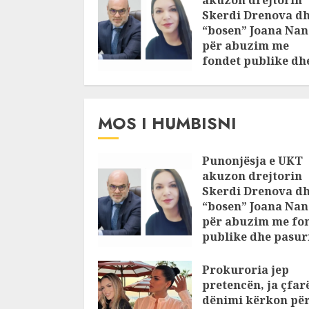
Skerdi Drenova d
“bosen” Joana Nan
për abuzim me
fondet publike dh
pasuri të
pajustifikuar
JULY 24, 2025
MOS I HUMBISNI
Punonjësja e UKT
akuzon drejtorin
Skerdi Drenova d
“bosen” Joana Nan
për abuzim me fo
publike dhe pasuri
pajustifikuar
Prokuroria jep
JULY 24, 2025
pretencën, ja çfar
dënimi kërkon pë