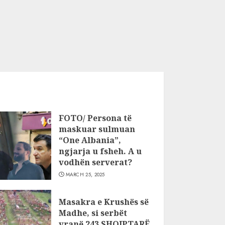
FOTO/ Persona të
maskuar sulmuan
“One Albania”,
ngjarja u fsheh. A u
vodhën serverat?
MARCH 25, 2025
Masakra e Krushës së
Madhe, si serbët
vranë 243 SHQIPTARË