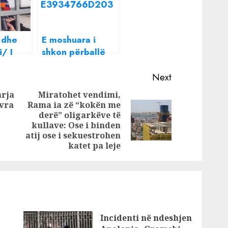
 dhe
E moshuara i
i/ I
shkon përballë
 herë
kryeministrit: Nuk
lierisë
jetohet me 75
Next
 në
mijë lekë
arja
Miratohet vendimi,
vjeçari
pension! Rama: E
 vra
Rama ia zë “kokën me
Previous
more bonusin 30
derë” oligarkëve të
Next
post:
mijë lekë? Shko
kullave: Ose i binden
post:
atij ose i sekuestrohen
ulu aty tani
katet pa leje
Incidenti në ndeshjen