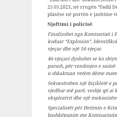
25.05.2023, në rrugën “Fadil D
plasëse në portën e jashtme të
Njoftimi i policisë
:
Finalizohet nga Komisariati i Po
koduar “Explosion”. Identifik
vjeçar dhe një 16-vjeçar.
46-vjeçari dyshohet se ka shtyt
parash, për vendosjen e sasisë s
u shkaktuan vetëm dëme mater
Sekuestrohen një biçikletë e p
vjedhur më parë, veshje që ai 
eksplozivit dhe një mekanizë
Specialistët për Hetimin e Krim
bashkëpunim me Komisariatin e