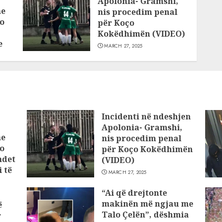
Apolonia- Gramshi,
he
nis procedim penal
o
për Koço
Kokëdhimën (VIDEO)
e
MARCH 27, 2025
Incidenti në ndeshjen
Apolonia- Gramshi,
he
nis procedim penal
o
për Koço Kokëdhimën
ndet
(VIDEO)
 të
MARCH 27, 2025
“Ai që drejtonte
makinën më ngjau me
ë
Talo Çelën”, dëshmia
r