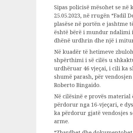
Sipas policisë mësohet se në
25.05.2023, në rrugën “Fadil D
plasëse në portën e jashtme t
është bërë i mundur ndalimi i
dhënë urdhrin dhe një i mitu
Në kuadër të hetimeve zbulohe
shpërthimi i së cilës u shkak
urdhëruar 46 vjeçai, i cili ka 
shumë parash, për vendosjen e 
Roberto Bingaido.
Në cilësinë e provës material 
përdorur nga 16-vjeçari, e dy
ka përdorur gjatë vendosjes 
arme.
“Zbardhet dhe dokumentohet 