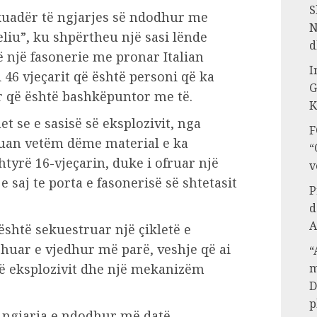
S
 kuadër të ngjarjes së ndodhur me
N
eliu”, ku shpërtheu një sasi lënde
d
ë një fasonerie me pronar Italian
I
 46 vjeçarit që është personi që ka
G
r që është bashkëpuntor me të.
K
t se e sasisë së eksplozivit, nga
F
tuan vetëm dëme material e ka
“
shtyrë 16-vjeçarin, duke i ofruar një
v
saj te porta e fasonerisë së shtetasit
P
d
A
është sekuestruar një çikletë e
shuar e vjedhur më parë, veshje që ai
“
së eksplozivit dhe një mekanizëm
m
D
p
ngjarja e ndodhur më datë