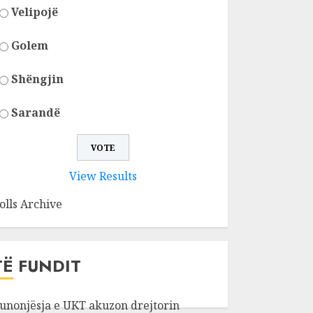
Velipojë
Golem
Shëngjin
Sarandë
View Results
olls Archive
TË FUNDIT
unonjësja e UKT akuzon drejtorin