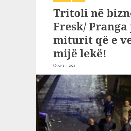
Tritoli në bizn
Fresk/ Pranga 
miturit që e v
mijë lekë!
JUNE 1, 2023