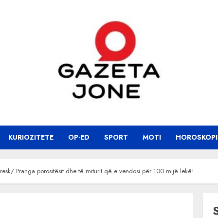
KURIOZITETE
OP-ED
SPORT
MOTI
HOROSKOPI
ë Fresk/ Pranga porositësit dhe të miturit që e vendosi për 100 mijë lekë!