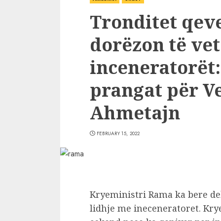
Tronditet qev
dorëzon të vet
inceneratorët:
prangat për Ve
Ahmetajn
FEBRUARY 15, 2022
Kryeministri Rama ka bere dek
lidhje me ineceneratoret. Kry