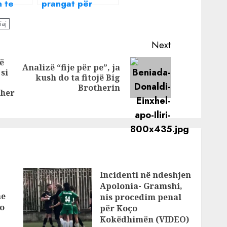
n te
prangat për
rët,
inceneratorët, po
iaj
li
arrestohen
a është
zyrtarë e
Next
biznesmenë
ë
Analizë “fije për pe”, ja
si
Next
kush do ta fitojë Big
Previous
post:
Brotherin
post:
ther
Incidenti në ndeshjen
Apolonia- Gramshi,
he
nis procedim penal
o
për Koço
Kokëdhimën (VIDEO)