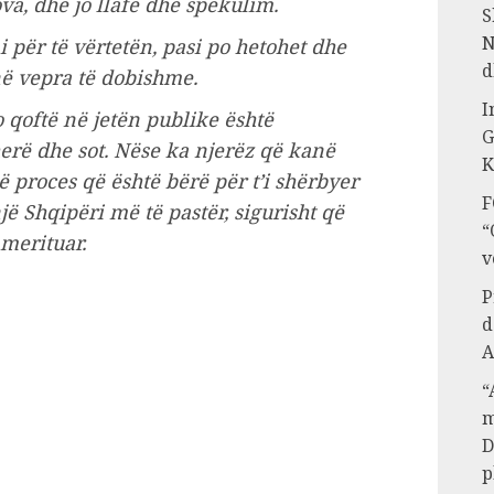
va, dhe jo llafe dhe spekulim.
S
N
i për të vërtetën, pasi po hetohet dhe
d
në vepra të dobishme.
I
o qoftë në jetën publike është
G
erë dhe sot. Nëse ka njerëz që kanë
K
ë proces që është bërë për t’i shërbyer
F
ë Shqipëri më të pastër, sigurisht që
“
 merituar.
v
P
d
A
“
m
D
p