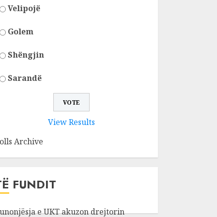
Velipojë
Golem
Shëngjin
Sarandë
View Results
olls Archive
TË FUNDIT
unonjësja e UKT akuzon drejtorin