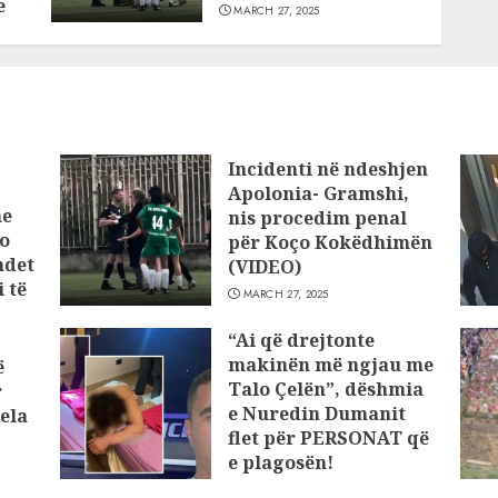
e
MARCH 27, 2025
Incidenti në ndeshjen
Apolonia- Gramshi,
he
nis procedim penal
o
për Koço Kokëdhimën
ndet
(VIDEO)
 të
MARCH 27, 2025
“Ai që drejtonte
makinën më ngjau me
ë
Talo Çelën”, dëshmia
r
e Nuredin Dumanit
ela
flet për PERSONAT që
e plagosën!
MARCH 25, 2025