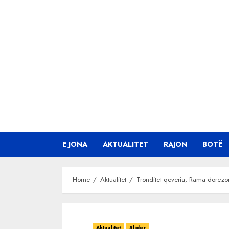
Skip
to
content
E JONA
AKTUALITET
RAJON
BOTË
Home
Aktualitet
Tronditet qeveria, Rama dorëzon
Aktualitet
Slider