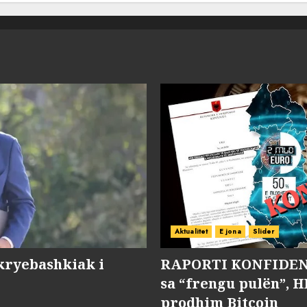
Aktualitet
E jona
Slider
kryebashkiak i
RAPORTI KONFIDENC
sa “frengu pulën”, H
prodhim Bitcoin