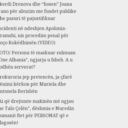
kerdi Drenova dhe “bosen” Joana
ano për abuzim me fondet publike
he pasuri të pajustifikuar
ncidenti në ndeshjen Apolonia-
ramshi, nis procedim penal për
oço Kokëdhimën (VIDEO)
OTO/ Persona të maskuar sulmuan
One Albania”, ngjarja u fsheh. A u
odhën serverat?
rokuroria jep pretencën, ja çfarë
ënimi kërkon për Mariela dhe
ntonela Berishën
Ai që drejtonte makinën më ngjau
e Talo Çelën”, dëshmia e Nuredin
umanit flet për PERSONAT që e
lagosën!