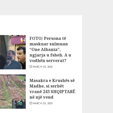
FOTO/ Persona të
maskuar sulmuan
“One Albania”,
ngjarja u fsheh. A u
vodhën serverat?
MARCH 25, 2025
Masakra e Krushës së
Madhe, si serbët
vranë 243 SHQIPTARË
në një vend
MARCH 25, 2025