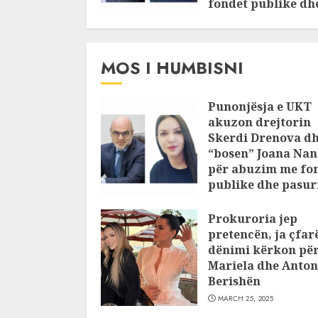
fondet publike dh
pasuri të
pajustifikuar
JULY 24, 2025
MOS I HUMBISNI
Punonjësja e UKT
akuzon drejtorin
Skerdi Drenova d
“bosen” Joana Nan
për abuzim me fo
publike dhe pasuri
pajustifikuar
Prokuroria jep
JULY 24, 2025
pretencën, ja çfar
dënimi kërkon pë
Mariela dhe Anton
Berishën
MARCH 25, 2025