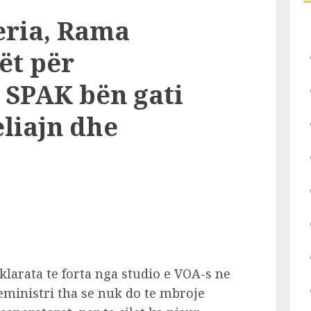
eria, Rama
ët për
 SPAK bën gati
liajn dhe
larata te forta nga studio e VOA-s ne
eministri tha se nuk do te mbroje