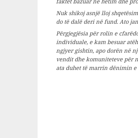
faktet bazuar në hetim dhe pro
Nuk shikoj asnjë lloj shqetësim
do të dalë deri në fund. Ato ja
Përgjegjësia për rolin e cfarëd
individuale, e kam besuar atëh
ngjyer gishtin, apo dorën në nj
vendit dhe komuniteteve për nj
ata duhet të marrin dënimin e