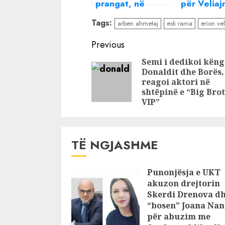
prangat, në
për Veliaj
shënjestër
incenerato
Tags:
arben ahmetaj
edi rama
erion vel
strategjikët Olta
pse konsul
Xhaçka dhe Artan
Mirton Lik
Continue
Previous
Gaçi? Çfarë tha
kudo?
Reading
Semi i dedikoi këng
Rama sot për
Donaldit dhe Borës, 
Jorgo Goron
reagoi aktori në
shtëpinë e “Big Bro
VIP”
TË NGJASHME
Punonjësja e UKT
akuzon drejtorin
Skerdi Drenova d
“bosen” Joana Nan
për abuzim me