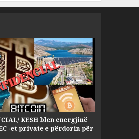
IAL/ KESH blen energjinë
EC -et private e përdorin për