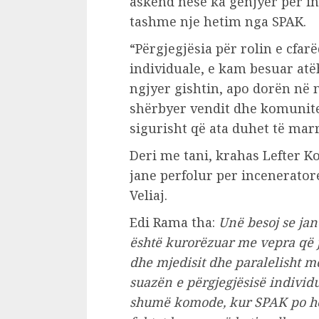
askend nese ka genjyer per inc
tashme nje hetim nga SPAK.
“Përgjegjësia për rolin e cfar
individuale, e kam besuar atë
ngjyer gishtin, apo dorën në n
shërbyer vendit dhe komunitet
sigurisht që ata duhet të mar
Deri me tani, krahas Lefter K
jane perfolur per incenerato
Veliaj.
Edi Rama tha:
Unë besoj se jan
është kurorëzuar me vepra që j
dhe mjedisit dhe paralelisht 
suazën e përgjegjësisë individu
shumë komode, kur SPAK po het