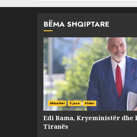
BËMA SHQIPTARE
Aktualitet
E jona
Slider
Edi Rama, Kryeministër dhe 
Tiranës