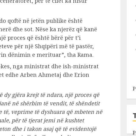
eneratoret, per te cilet ka nisur
ëdo qoftë në jetën publike është
herë dhe sot. Nëse ka njerëz që kanë
jë proces që është bërë për t’i
eve për një Shqipëri më të pastër,
rin dënimin e merituar”, tha Rama.
okes, nga ministrat dhe ish-ministrat
ret edhe Arben Ahmetaj dhe Erion
P
ë dy gjëra krejt të ndara, një proces që
anë në shërbim të vendit, të shëndetit
me të, veprime të dyshuara që mbeten në
ale, për të tjerat jemi në kushtet
on dhe i takon asaj që të evidentojë
P