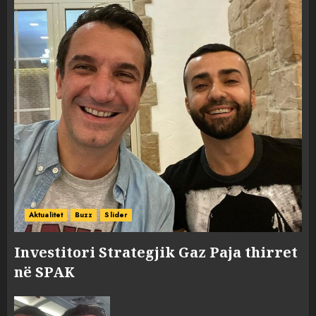
Aktualitet
Buzz
Slider
Investitori Strategjik Gaz Paja thirret
në SPAK