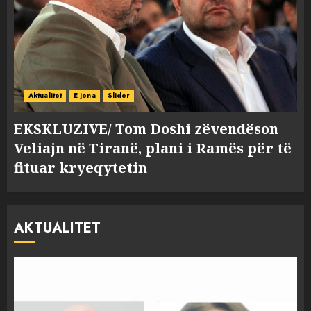
Aktualitet
E jona
Slider
EKSKLUZIVE/ Tom Doshi zëvendëson
Veliajn në Tiranë, plani i Ramës për të
fituar kryeqytetin
AKTUALITET