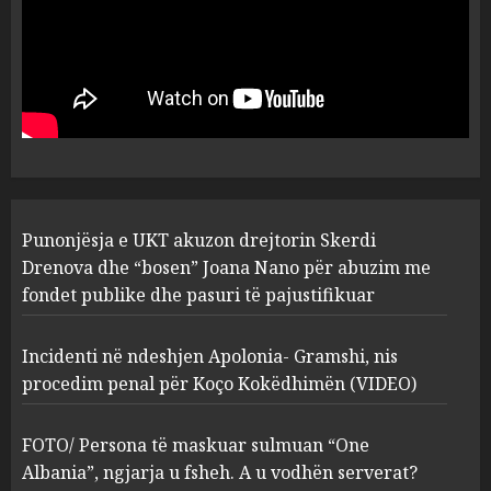
Punonjësja e UKT akuzon
drejtorin Skerdi Drenova dhe
“bosen” Joana Nano për
abuzim me fondet publike dhe
pasuri të pajustifikuar
1
JULY 24, 2025
Incidenti në ndeshjen
Punonjësja e UKT akuzon drejtorin Skerdi
Apolonia- Gramshi, nis
procedim penal për Koço
Drenova dhe “bosen” Joana Nano për abuzim me
Kokëdhimën (VIDEO)
fondet publike dhe pasuri të pajustifikuar
2
MARCH 27, 2025
Incidenti në ndeshjen Apolonia- Gramshi, nis
procedim penal për Koço Kokëdhimën (VIDEO)
FOTO/ Persona të maskuar
sulmuan “One Albania”,
ngjarja u fsheh. A u vodhën
FOTO/ Persona të maskuar sulmuan “One
serverat?
Albania”, ngjarja u fsheh. A u vodhën serverat?
3
MARCH 25, 2025