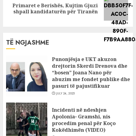
Primaret e Berishës, Kujtim Gjuzi
Next
shpall kandidaturën për Tiranën
post:
TË NGJASHME
Punonjësja e UKT akuzon
drejtorin Skerdi Drenova dhe
“bosen” Joana Nano për
abuzim me fondet publike dhe
pasuri të pajustifikuar
JULY 24, 2025
Incidenti në ndeshjen
Apolonia- Gramshi, nis
procedim penal për Koço
Kokëdhimën (VIDEO)