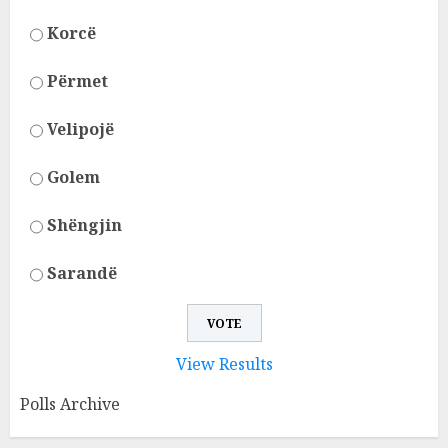
Korcë
Përmet
Velipojë
Golem
Shëngjin
Sarandë
View Results
Polls Archive