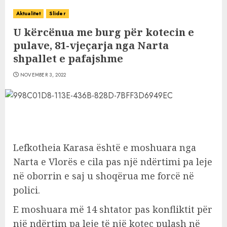
Aktualitet
Slider
U kërcënua me burg për kotecin e
pulave, 81-vjeçarja nga Narta
shpallet e pafajshme
NOVEMBER 3, 2022
Lefkotheia Karasa është e moshuara nga
Narta e Vlorës e cila pas një ndërtimi pa leje
në oborrin e saj u shoqërua me forcë në
polici.
E moshuara më 14 shtator pas konfliktit për
një ndërtim pa leje të një kotec pulash në