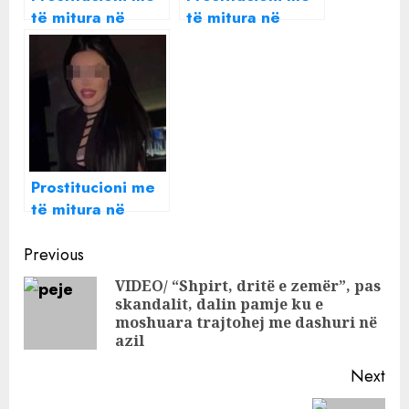
të mitura në
të mitura në
Greqi/ 17-
Greqi, lihet në
vjeçarja mbron
burg 31-vjeçarja
“Lorelën” nga
shqiptare
Shqipëria: Ajo
është e
pafajshme, e kam
bërë vetë!
Prostitucioni me
të mitura në
Greqi, lihet në
Continue
burg 31-vjeçarja
Previous
shqiptare
Reading
VIDEO/ “Shpirt, dritë e zemër”, pas
skandalit, dalin pamje ku e
Pre
moshuara trajtohej me dashuri në
pos
azil
Next