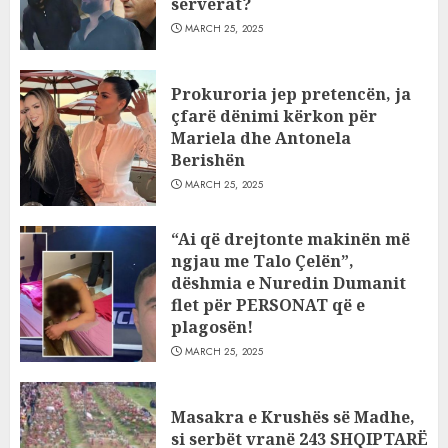
serverat?
MARCH 25, 2025
Prokuroria jep pretencën, ja
çfarë dënimi kërkon për
Mariela dhe Antonela
Berishën
MARCH 25, 2025
“Ai që drejtonte makinën më
ngjau me Talo Çelën”,
dëshmia e Nuredin Dumanit
flet për PERSONAT që e
plagosën!
MARCH 25, 2025
Masakra e Krushës së Madhe,
si serbët vranë 243 SHQIPTARË