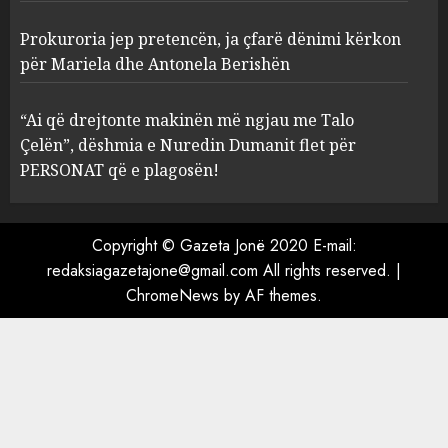
Prokuroria jep pretencën, ja çfarë dënimi kërkon
Prokuroria jep pretencën, ja
për Mariela dhe Antonela Berishën
çfarë dënimi kërkon për
Mariela dhe Antonela
“Ai që drejtonte makinën më ngjau me Talo
Berishën
Çelën”, dëshmia e Nuredin Dumanit flet për
4
MARCH 25, 2025
PERSONAT që e plagosën!
“Ai që drejtonte makinën më
ngjau me Talo Çelën”,
Copyright © Gazeta Jonë 2020 E-mail:
dëshmia e Nuredin Dumanit
redaksiagazetajone@gmail.com
All rights reserved.
|
flet për PERSONAT që e
ChromeNews
by AF themes.
plagosën!
5
MARCH 25, 2025