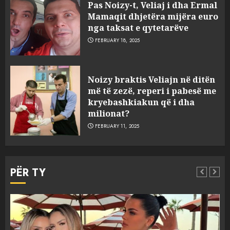
Pas Noizy-t, Veliaj i dha Ermal
Mamaqit dhjetëra mijëra euro
nga taksat e qytetarëve
FEBRUARY 18, 2025
FOTO/ Persona të maskuar
Noizy braktis Veliajn në ditën
sulmuan “One Albania”,
më të zezë, reperi i pabesë me
ngjarja u fsheh. A u vodhën
kryebashkiakun që i dha
serverat?
milionat?
3
MARCH 25, 2025
FEBRUARY 11, 2025
Prokuroria jep pretencën, ja
çfarë dënimi kërkon për
PËR TY
Mariela dhe Antonela
Berishën
4
MARCH 25, 2025