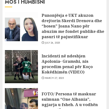
MOS I HUMBISNI
Punonjësja e UKT akuzon
drejtorin Skerdi Drenova dhe
“bosen” Joana Nano për
abuzim me fondet publike dhe
pasuri të pajustifikuar
JULY 24, 2025
Incidenti në ndeshjen
Apolonia- Gramshi, nis
procedim penal për Koço
Kokëdhimën (VIDEO)
MARCH 27, 2025
FOTO/ Persona të maskuar
sulmuan “One Albania”,
ngjarja u fsheh. A u vodhën