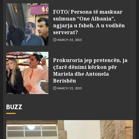
FOTO/ Persona të maskuar
sulmuan “One Albania”,
ngjarja u fsheh. A u vodhën
serverat?
MARCH 25, 2025
Prokuroria jep pretencën, ja
çfarë dënimi kërkon për
Mariela dhe Antonela
Berishën
MARCH 25, 2025
BUZZ