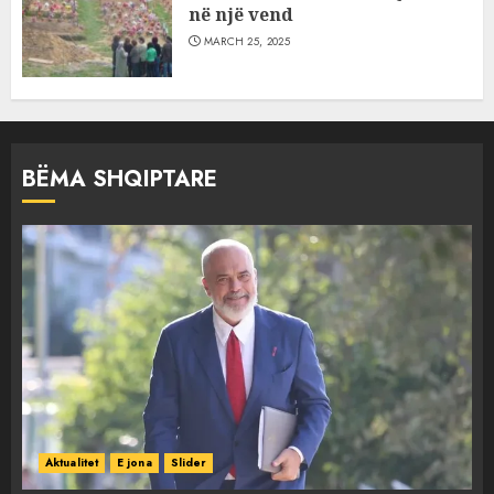
në një vend
MARCH 25, 2025
BËMA SHQIPTARE
Aktualitet
E jona
Slider