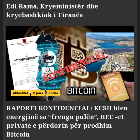
Edi Rama, Kryeministër dhe
kryebashkiak i Tiranës
Aktualitet
E jona
Slider
RAPORTI KONFIDENCIAL/ KESH blen
energjinë sa “frengu pulën”, HEC -et
private e përdorin për prodhim
Bitcoin