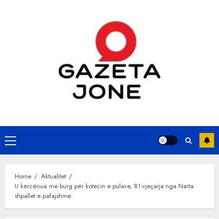
Skip
to
content
Primary
Menu
Home
Aktualitet
U kërcënua me burg për kotecin e pulave, 81-vjeçarja nga Narta
shpallet e pafajshme