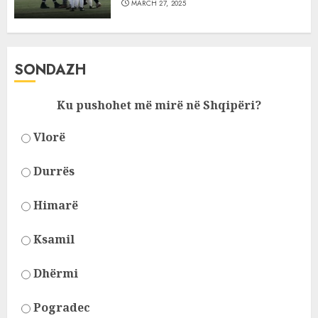
MARCH 27, 2025
SONDAZH
Ku pushohet më mirë në Shqipëri?
Vlorë
Durrës
Himarë
Ksamil
Dhërmi
Pogradec