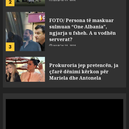
FOTO/ Persona të maskuar
sulmuan “One Albania”,
ngjarja u fsheh. A u vodhën
serverat?
3
MARCH 25, 2025
Prokuroria jep pretencën, ja
çfarë dënimi kërkon për
Mariela dhe Antonela
Berishën
4
MARCH 25, 2025
“Ai që drejtonte makinën më
ngjau me Talo Çelën”,
dëshmia e Nuredin Dumanit
flet për PERSONAT që e
plagosën!
5
MARCH 25, 2025