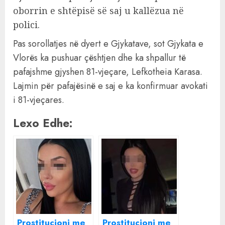
oborrin e shtëpisë së saj u kallëzua në
polici.
Pas sorollatjes në dyert e Gjykatave, sot Gjykata e
Vlorës ka pushuar çështjen dhe ka shpallur të
pafajshme gjyshen 81-vjeçare, Lefkotheia Karasa.
Lajmin për pafajësinë e saj e ka konfirmuar avokati
i 81-vjeçares.
Lexo Edhe:
Prostitucioni me
Prostitucioni me