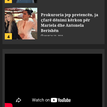
Prokuroria jep pretencën, ja
çfarë dënimi kërkon për
Mariela dhe Antonela
Berishën
4
MARCH 25, 2025
“Ai që drejtonte makinën më
ngjau me Talo Çelën”,
dëshmia e Nuredin Dumanit
flet për PERSONAT që e
plagosën!
5
MARCH 25, 2025
Punonjësja e UKT akuzon
drejtorin Skerdi Drenova dhe
“bosen” Joana Nano për
abuzim me fondet publike dhe