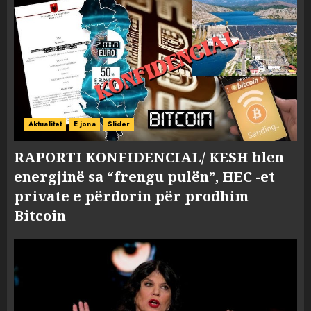
Aktualitet
E jona
Slider
RAPORTI KONFIDENCIAL/ KESH blen
energjinë sa “frengu pulën”, HEC -et
private e përdorin për prodhim
Bitcoin