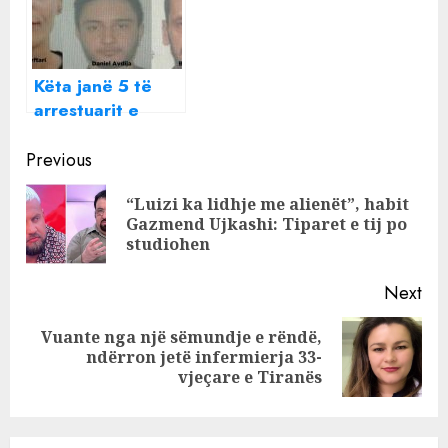
transferoi 500
mln euro të
kokainës dhe si iu
Këta janë 5 të
morën peng
arrestuarit e
korrierët
kapur me 400
Continue
mijë euro ekstazi
Previous
në Tiranë, mes
Reading
“Luizi ka lidhje me alienët”, habit
tyre dhe një
Pre
Gazmend Ujkashi: Tiparet e tij po
vajzë 28-vjeçare
pos
studiohen
Next
Vuante nga një sëmundje e rëndë,
Next
ndërron jetë infermierja 33-
post:
vjeçare e Tiranës