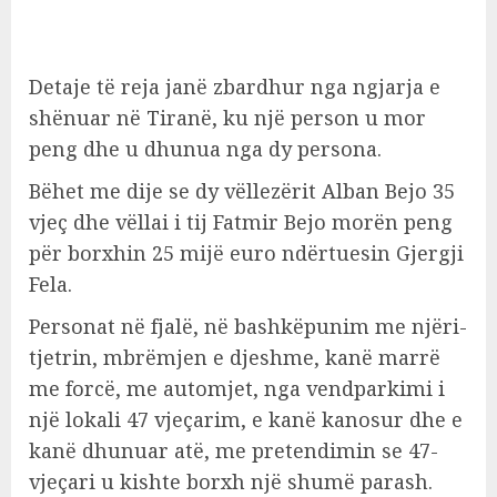
Detaje të reja janë zbardhur nga ngjarja e
shënuar në Tiranë, ku një person u mor
peng dhe u dhunua nga dy persona.
Bëhet me dije se dy vëllezërit Alban Bejo 35
vjeç dhe vëllai i tij Fatmir Bejo morën peng
për borxhin 25 mijë euro ndërtuesin Gjergji
Fela.
Personat në fjalë, në bashkëpunim me njëri-
tjetrin, mbrëmjen e djeshme, kanë marrë
me forcë, me automjet, nga vendparkimi i
një lokali 47 vjeçarim, e kanë kanosur dhe e
kanë dhunuar atë, me pretendimin se 47-
vjeçari u kishte borxh një shumë parash.