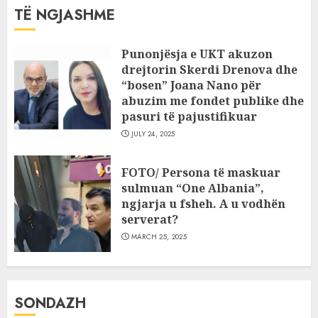
TË NGJASHME
Punonjësja e UKT akuzon
drejtorin Skerdi Drenova dhe
“bosen” Joana Nano për
abuzim me fondet publike dhe
pasuri të pajustifikuar
JULY 24, 2025
FOTO/ Persona të maskuar
sulmuan “One Albania”,
ngjarja u fsheh. A u vodhën
serverat?
MARCH 25, 2025
SONDAZH