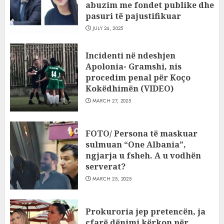
abuzim me fondet publike dhe
pasuri të pajustifikuar
JULY 24, 2025
Incidenti në ndeshjen
Apolonia- Gramshi, nis
procedim penal për Koço
Kokëdhimën (VIDEO)
MARCH 27, 2025
FOTO/ Persona të maskuar
sulmuan “One Albania”,
ngjarja u fsheh. A u vodhën
serverat?
MARCH 25, 2025
Prokuroria jep pretencën, ja
çfarë dënimi kërkon për