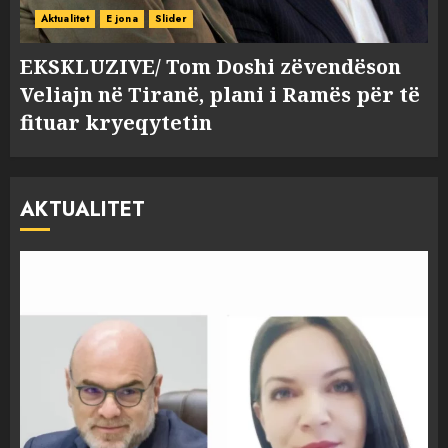
Aktualitet
E jona
Slider
EKSKLUZIVE/ Tom Doshi zëvendëson
Veliajn në Tiranë, plani i Ramës për të
fituar kryeqytetin
AKTUALITET