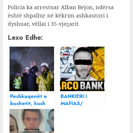
Policia ka arrestuar Alban Bejon, ndërsa
është shpallur në këkrim ashkautori i
dyshuar, vëllai i 35-vjeçarit.
Lexo Edhe:
Peshkaqenët e
BANKIERI I
buxhetit, kush
MAFIAS/
janë 10
Dokumentari
kompanitë që
holandez zbulon
morën 800 mln
historinë e
Euro tendera
Thanas Bakos: Si