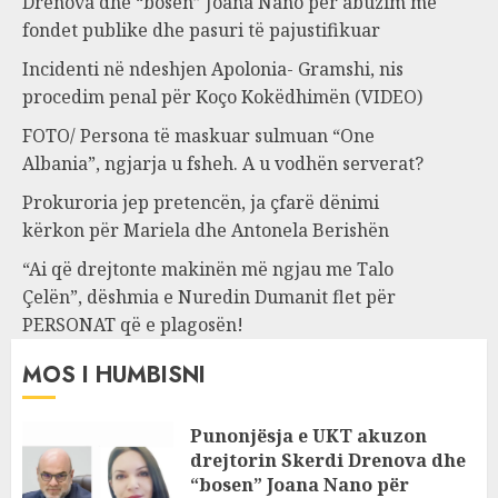
Drenova dhe “bosen” Joana Nano për abuzim me
fondet publike dhe pasuri të pajustifikuar
Incidenti në ndeshjen Apolonia- Gramshi, nis
procedim penal për Koço Kokëdhimën (VIDEO)
FOTO/ Persona të maskuar sulmuan “One
Albania”, ngjarja u fsheh. A u vodhën serverat?
Prokuroria jep pretencën, ja çfarë dënimi
kërkon për Mariela dhe Antonela Berishën
“Ai që drejtonte makinën më ngjau me Talo
Çelën”, dëshmia e Nuredin Dumanit flet për
PERSONAT që e plagosën!
MOS I HUMBISNI
Punonjësja e UKT akuzon
drejtorin Skerdi Drenova dhe
“bosen” Joana Nano për