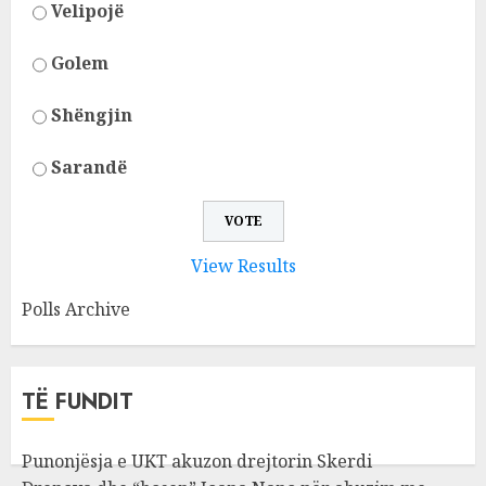
Velipojë
Golem
Shëngjin
Sarandë
View Results
Polls Archive
TË FUNDIT
Punonjësja e UKT akuzon drejtorin Skerdi