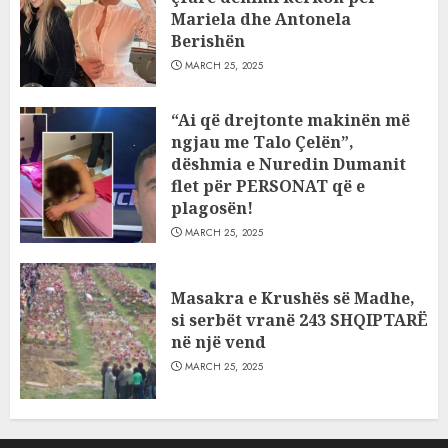
Mariela dhe Antonela
Berishën
MARCH 25, 2025
“Ai që drejtonte makinën më
ngjau me Talo Çelën”,
dëshmia e Nuredin Dumanit
flet për PERSONAT që e
plagosën!
MARCH 25, 2025
Masakra e Krushës së Madhe,
si serbët vranë 243 SHQIPTARË
në një vend
MARCH 25, 2025