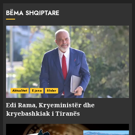
BËMA SHQIPTARE
Aktualitet
E jona
Slider
Edi Rama, Kryeministër dhe
kryebashkiak i Tiranës