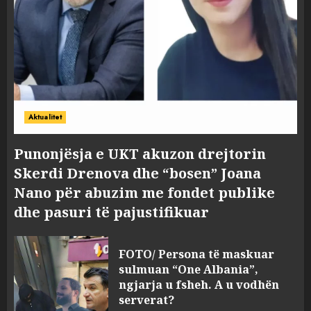
Aktualitet
Punonjësja e UKT akuzon drejtorin
Skerdi Drenova dhe “bosen” Joana
Nano për abuzim me fondet publike
dhe pasuri të pajustifikuar
FOTO/ Persona të maskuar
sulmuan “One Albania”,
ngjarja u fsheh. A u vodhën
serverat?