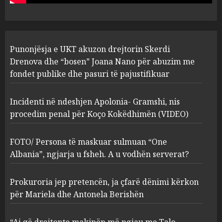
pasuri të pajustifikuar
1
JULY 24, 2025
Incidenti në ndeshjen
Punonjësja e UKT akuzon drejtorin Skerdi
Apolonia- Gramshi, nis
procedim penal për Koço
Drenova dhe “bosen” Joana Nano për abuzim me
Kokëdhimën (VIDEO)
fondet publike dhe pasuri të pajustifikuar
2
MARCH 27, 2025
Incidenti në ndeshjen Apolonia- Gramshi, nis
procedim penal për Koço Kokëdhimën (VIDEO)
FOTO/ Persona të maskuar
sulmuan “One Albania”,
ngjarja u fsheh. A u vodhën
FOTO/ Persona të maskuar sulmuan “One
serverat?
Albania”, ngjarja u fsheh. A u vodhën serverat?
3
MARCH 25, 2025
Prokuroria jep pretencën, ja çfarë dënimi kërkon
Prokuroria jep pretencën, ja
për Mariela dhe Antonela Berishën
çfarë dënimi kërkon për
Mariela dhe Antonela