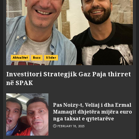
Aktualitet
Buzz
Slider
Investitori Strategjik Gaz Paja thirret
në SPAK
Pas Noizy-t, Veliaj i dha Ermal
Mamaqit dhjetëra mijëra euro
nga taksat e qytetarëve
FEBRUARY 18, 2025