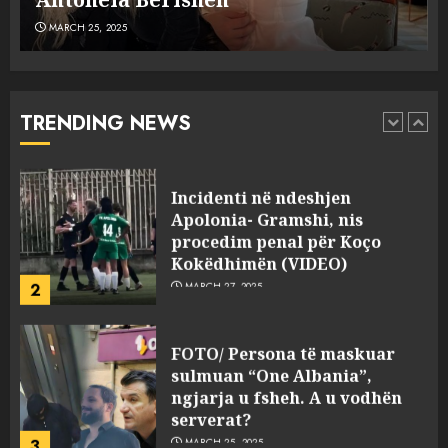
MARCH 25, 2025
Punonjësja e UKT akuzon
drejtorin Skerdi Drenova dhe
“bosen” Joana Nano për
abuzim me fondet publike dhe
TRENDING NEWS
pasuri të pajustifikuar
1
JULY 24, 2025
Incidenti në ndeshjen
Apolonia- Gramshi, nis
procedim penal për Koço
Kokëdhimën (VIDEO)
2
MARCH 27, 2025
FOTO/ Persona të maskuar
sulmuan “One Albania”,
ngjarja u fsheh. A u vodhën
serverat?
3
MARCH 25, 2025