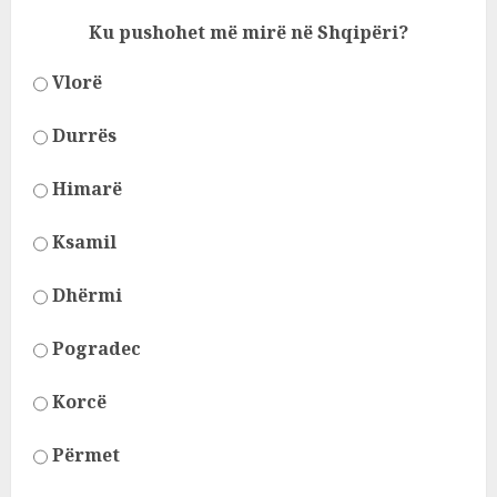
Ku pushohet më mirë në Shqipëri?
Vlorë
Durrës
Himarë
Ksamil
Dhërmi
Pogradec
Korcë
Përmet