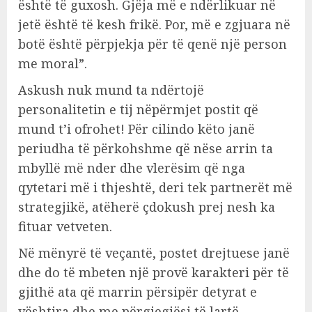
është të guxosh. Gjëja më e ndërlikuar në
jetë është të kesh frikë. Por, më e zgjuara në
botë është përpjekja për të qenë një person
me moral”.
Askush nuk mund ta ndërtojë
personalitetin e tij nëpërmjet postit që
mund t’i ofrohet! Për cilindo këto janë
periudha të përkohshme që nëse arrin ta
mbyllë më nder dhe vlerësim që nga
qytetari më i thjeshtë, deri tek partnerët më
strategjikë, atëherë çdokush prej nesh ka
fituar vetveten.
Në mënyrë të veçantë, postet drejtuese janë
dhe do të mbeten një provë karakteri për të
gjithë ata që marrin përsipër detyrat e
vështira dhe me përgjegjësi të lartë