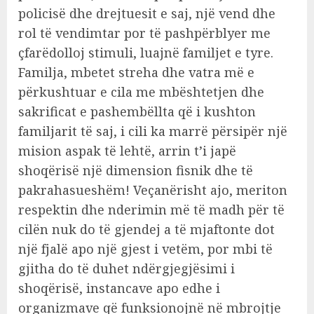
policisë dhe drejtuesit e saj, një vend dhe
rol të vendimtar por të pashpërblyer me
çfarëdolloj stimuli, luajnë familjet e tyre.
Familja, mbetet streha dhe vatra më e
përkushtuar e cila me mbështetjen dhe
sakrificat e pashembëllta që i kushton
familjarit të saj, i cili ka marrë përsipër një
mision aspak të lehtë, arrin t’i japë
shoqërisë një dimension fisnik dhe të
pakrahasueshëm! Veçanërisht ajo, meriton
respektin dhe nderimin më të madh për të
cilën nuk do të gjendej a të mjaftonte dot
një fjalë apo një gjest i vetëm, por mbi të
gjitha do të duhet ndërgjegjësimi i
shoqërisë, instancave apo edhe i
organizmave që funksionojnë në mbrojtje