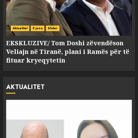
Aktualitet
E jona
Slider
EKSKLUZIVE/ Tom Doshi zëvendëson
Veliajn në Tiranë, plani i Ramës për të
fituar kryeqytetin
AKTUALITET