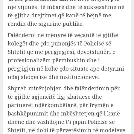
një vijimësi të mbarë dhe të suksesshme në
të gjitha drejtimet që kanë të bëjnë me
rendin dhe sigurinë publike.
Falënderoj në mënyrë të veçantë të gjithë
kolegët dhe çdo punonjës të Policisë së
Shtetit që me përgjegjësi, devotshmëri e
profesionalizëm përmbushin dhe i
përgjigjen në kohë çdo situate apo detyrimi
ndaj shoqërisë dhe institucioneve.
Shpreh mirënjohjen dhe falënderimin për
të gjithë agjencitë ligj zbatuese dhe
partnerët ndërkombëtarë, për frymën e
bashkëpunimit dhe mbështetjen që i kanë
dhënë dhe vazhdojnë t’i japin Policisë së
Shtetit, në dobi të përvetësimin të modeleve