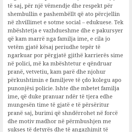
të saj, për një vëmendje dhe respekt për
shembullin e pashembëllt që ato përcjellin
në zhvillimet e sotme social – edukuese. Tek
mbështetja e vazhdueshme dhe e pakursyer
që kam marrë nga familja ime, e cila jo
vetëm gjatë kësaj periudhe tepër të
ngarkuar por përgjatë gjithë karrierës sime
në polici, më ka mbështetur e qëndruar
pranë, vetvetiu, kam parë dhe njohur
përkushtimin e familjeve të çdo kolegu apo
punonjësi policie. Ishte dhe mbetet familja
ime, që duke pranuar ndër të tjera edhe
mungesën time të gjatë e të përsëritur
pranë saj, burimi që shndërrohet në forcë
dhe motiv madhor në përmbushjen me
sukses të detyrës dhe të angazhimit të