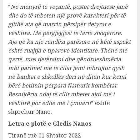
“
Në mënyrë të veçantë, postet drejtuese janë
dhe do të mbeten një provë karakteri për të
gjithë ata që marrin përsipër detyrat e
vështira. Me përgjegjësi të lartë shoqërore.
Ajo që ka një rëndësi parësore në këtë aspekt
është ruajtja e tipareve identitare. Thënë më
qartë, mos tjetërsimi dhe qëndrueshmëria
mbi parimet me të cilat jemi mbrujtur qysh
në bankat e shkollës deri në ditën kur kemi
bërë betimin përpara flamurit kombëtar.
Besnikëria ndaj të cilit mbetet akti më i
vështirë por edhe më i çmuari!
” është
shprehur Nano.
Letra e plotë e Gledis Nanos
Tiranë më 01 Shtator 2022