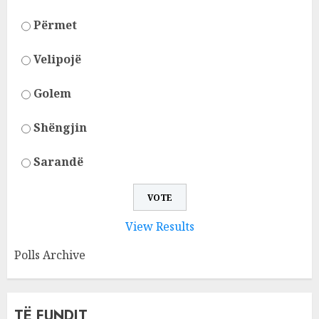
Përmet
Velipojë
Golem
Shëngjin
Sarandë
View Results
Polls Archive
TË FUNDIT