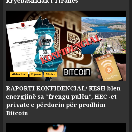
kryebashkiak i Tiranës
Aktualitet
E jona
Slider
RAPORTI KONFIDENCIAL/ KESH blen
energjinë sa “frengu pulën”, HEC -et
private e përdorin për prodhim
Bitcoin