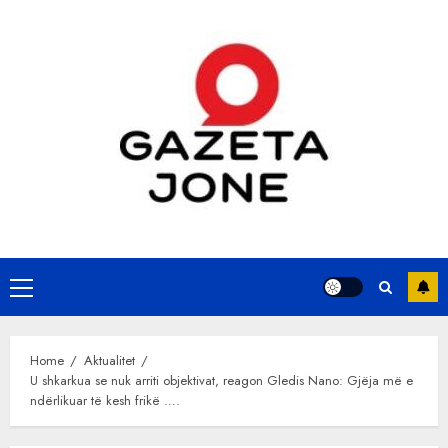
Skip
to
content
Primary
Menu
Home
Aktualitet
U shkarkua se nuk arriti objektivat, reagon Gledis Nano: Gjëja më e
ndërlikuar të kesh frikë ….