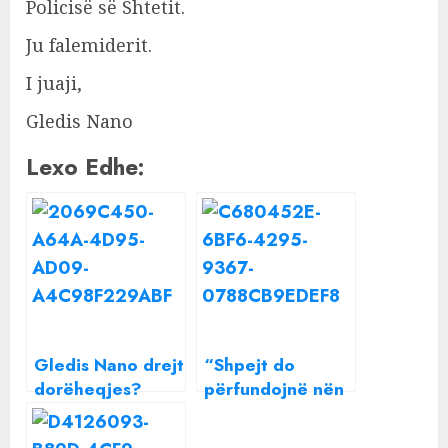
Policisë së Shtetit.
Ju falemiderit.
I juaji,
Gledis Nano
Lexo Edhe:
Gledis Nano drejt
“Shpejt do
dorëheqjes?
përfundojnë nën
Klodiana Lala bën
rrota të
deklaratën e
makinave”,