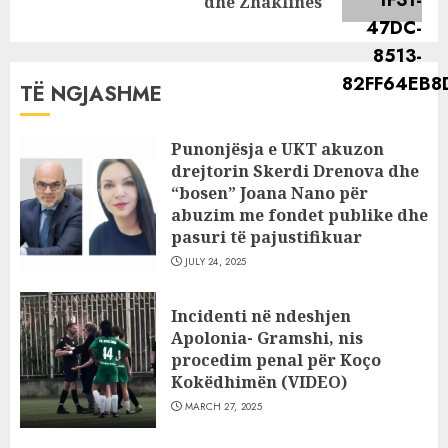
post:
dhe Zhaklinës
TË NGJASHME
Punonjësja e UKT akuzon
drejtorin Skerdi Drenova dhe
“bosen” Joana Nano për
abuzim me fondet publike dhe
pasuri të pajustifikuar
JULY 24, 2025
Incidenti në ndeshjen
Apolonia- Gramshi, nis
procedim penal për Koço
Kokëdhimën (VIDEO)
MARCH 27, 2025