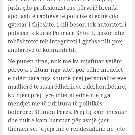
jush, çdo profesionist me përvojë brenda
apo jashtë radhëve të policisë si edhe çdo
qytetar i thjeshtë, i cili beson tek autoriteti i
policisë, sikurse Policia e Shtetit, beson dhe
mbështetet tek integriteti i gjithsecilit prej
anëtarëve të komunitetit.
Në punën time, nuk më ka mjaftuar vetëm
përvoja e fituar nga vitet por edhe modelet
e ndërtuara nga shumë prej personaliteteve
madhorë të marrëdhënieve ndërkombëtare,
ku njëri prej tyre mbetet edhe një nga
mendjet më të ndritura të politikës
botërore; Shimon Peres. Prej tij kam mësuar
dhe nuk e kam harruar për asnjë çast
thënien se: “Gjëja më e rëndësishme në jetë