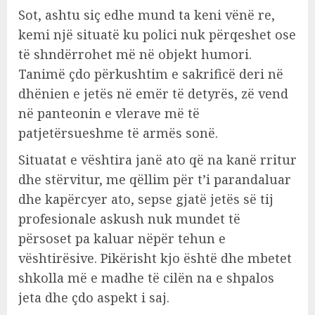
Sot, ashtu siç edhe mund ta keni vënë re,
kemi një situatë ku polici nuk përqeshet ose
të shndërrohet më në objekt humori.
Tanimë çdo përkushtim e sakrificë deri në
dhënien e jetës në emër të detyrës, zë vend
në panteonin e vlerave më të
patjetërsueshme të armës sonë.
Situatat e vështira janë ato që na kanë rritur
dhe stërvitur, me qëllim për t’i parandaluar
dhe kapërcyer ato, sepse gjatë jetës së tij
profesionale askush nuk mundet të
përsoset pa kaluar nëpër tehun e
vështirësive. Pikërisht kjo është dhe mbetet
shkolla më e madhe të cilën na e shpalos
jeta dhe çdo aspekt i saj.