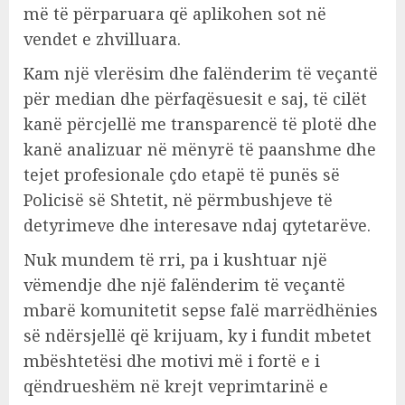
më të përparuara që aplikohen sot në
vendet e zhvilluara.
Kam një vlerësim dhe falënderim të veçantë
për median dhe përfaqësuesit e saj, të cilët
kanë përcjellë me transparencë të plotë dhe
kanë analizuar në mënyrë të paanshme dhe
tejet profesionale çdo etapë të punës së
Policisë së Shtetit, në përmbushjeve të
detyrimeve dhe interesave ndaj qytetarëve.
Nuk mundem të rri, pa i kushtuar një
vëmendje dhe një falënderim të veçantë
mbarë komunitetit sepse falë marrëdhënies
së ndërsjellë që krijuam, ky i fundit mbetet
mbështetësi dhe motivi më i fortë e i
qëndrueshëm në krejt veprimtarinë e