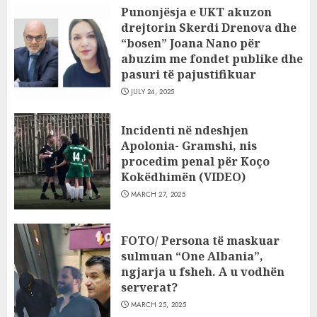
Punonjësja e UKT akuzon
drejtorin Skerdi Drenova dhe
“bosen” Joana Nano për
abuzim me fondet publike dhe
pasuri të pajustifikuar
JULY 24, 2025
Incidenti në ndeshjen
Apolonia- Gramshi, nis
procedim penal për Koço
Kokëdhimën (VIDEO)
MARCH 27, 2025
FOTO/ Persona të maskuar
sulmuan “One Albania”,
ngjarja u fsheh. A u vodhën
serverat?
MARCH 25, 2025