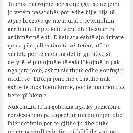
Të mos harrojmë për asnjë çast se ne jemi
jo vetëm pasardhës por edhe bij e bija të
atyre brezave që me mund e vetëmohim
arritën ta bëjnë këtë vend dhe besuan në
ardhmërinë e tij. E kaluara është ajo dritare
që na përcjell vetëm të vërtetën, atë të
vërtetë për të cilën na del të gjithëve si
detyrë të punojmë e të sakrifikojmë jo pak
nga jeta jonë, ashtu siç thotë edhe Konfuçi i
madh se “Fitorja jonë më e madhe nuk
është të mos biem kurrë, por të ngrihemi sa
herë që biem”!
Nuk mund të largohesha nga ky pozicion i
rëndësishëm pa shprehur mirënjohjen dhe
falënderimin për të gjithë ju dhe duke
uruar pasardhësin tim në këtë detyrë, për