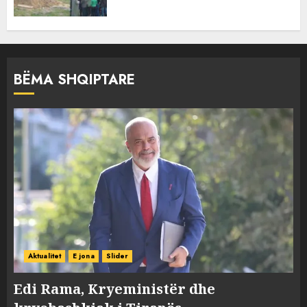
BËMA SHQIPTARE
Aktualitet
E jona
Slider
Edi Rama, Kryeministër dhe