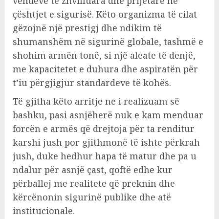
vendeve të zhvilluara dhe prijëtare në
çështjet e sigurisë. Këto organizma të cilat
gëzojnë një prestigj dhe ndikim të
shumanshëm në sigurinë globale, tashmë e
shohim armën tonë, si një aleate të denjë,
me kapacitetet e duhura dhe aspiratën për
t’iu përgjigjur standardeve të kohës.
Të gjitha këto arritje ne i realizuam së
bashku, pasi asnjëherë nuk e kam menduar
forcën e armës që drejtoja për ta renditur
karshi jush por gjithmonë të ishte përkrah
jush, duke hedhur hapa të matur dhe pa u
ndalur për asnjë çast, qoftë edhe kur
përballej me realitete që preknin dhe
kërcënonin sigurinë publike dhe atë
institucionale.