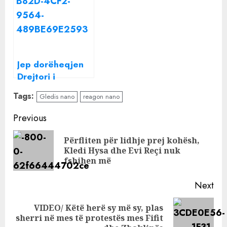
papritur
Gledis Nano
pezullon
nënkomisaren e
Elbasanit, vihet
nën hetim
Jep dorëheqjen
Drejtori i
Përgjithshëm i
Tags:
Gledis nano
reagon nano
Policisë, Gledis
Nano
Continue
Previous
Reading
Përfliten për lidhje prej kohësh,
Pre
Kledi Hysa dhe Evi Reçi nuk
pos
fshihen më
Next
VIDEO/ Këtë herë sy më sy, plas
Next
sherri në mes të protestës mes Fifit