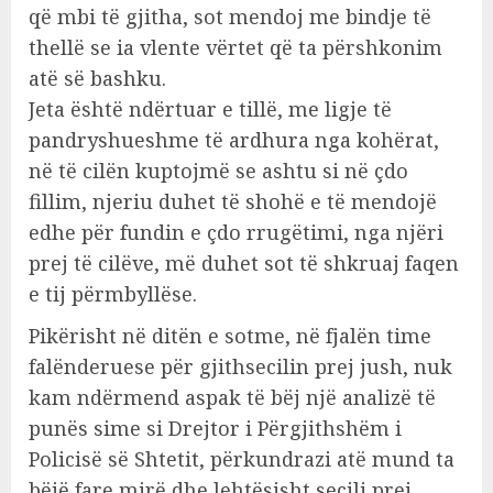
që mbi të gjitha, sot mendoj me bindje të
thellë se ia vlente vërtet që ta përshkonim
atë së bashku.
Jeta është ndërtuar e tillë, me ligje të
pandryshueshme të ardhura nga kohërat,
në të cilën kuptojmë se ashtu si në çdo
fillim, njeriu duhet të shohë e të mendojë
edhe për fundin e çdo rrugëtimi, nga njëri
prej të cilëve, më duhet sot të shkruaj faqen
e tij përmbyllëse.
Pikërisht në ditën e sotme, në fjalën time
falënderuese për gjithsecilin prej jush, nuk
kam ndërmend aspak të bëj një analizë të
punës sime si Drejtor i Përgjithshëm i
Policisë së Shtetit, përkundrazi atë mund ta
bëjë fare mirë dhe lehtësisht secili prej