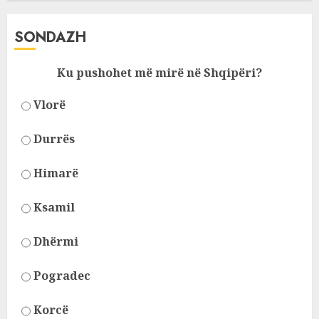
SONDAZH
Ku pushohet më mirë në Shqipëri?
Vlorë
Durrës
Himarë
Ksamil
Dhërmi
Pogradec
Korcë