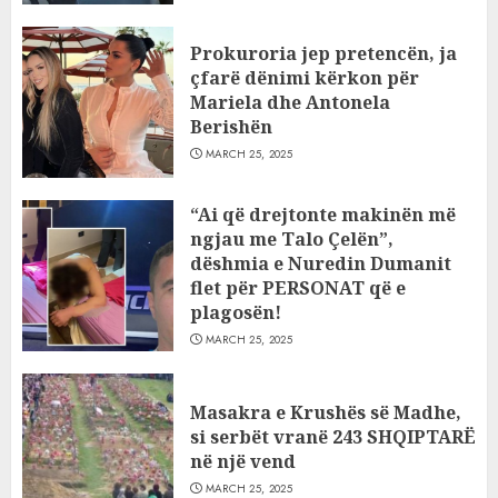
Prokuroria jep pretencën, ja
çfarë dënimi kërkon për
Mariela dhe Antonela
Berishën
MARCH 25, 2025
“Ai që drejtonte makinën më
ngjau me Talo Çelën”,
dëshmia e Nuredin Dumanit
flet për PERSONAT që e
plagosën!
MARCH 25, 2025
Masakra e Krushës së Madhe,
si serbët vranë 243 SHQIPTARË
në një vend
MARCH 25, 2025