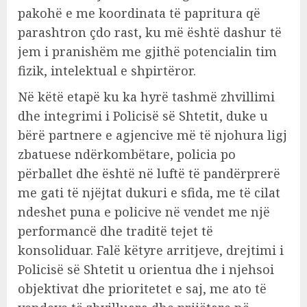
pakohë e me koordinata të papritura që
parashtron çdo rast, ku më është dashur të
jem i pranishëm me gjithë potencialin tim
fizik, intelektual e shpirtëror.
Në këtë etapë ku ka hyrë tashmë zhvillimi
dhe integrimi i Policisë së Shtetit, duke u
bërë partnere e agjencive më të njohura ligj
zbatuese ndërkombëtare, policia po
përballet dhe është në luftë të pandërprerë
me gati të njëjtat dukuri e sfida, me të cilat
ndeshet puna e policive në vendet me një
performancë dhe traditë tejet të
konsoliduar. Falë këtyre arritjeve, drejtimi i
Policisë së Shtetit u orientua dhe i njehsoi
objektivat dhe prioritetet e saj, me ato të