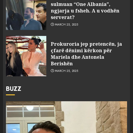
sulmuan “One Albania”,
ngjarja u fsheh. A u vodhën
serverat?
MARCH 25, 2025
Prokuroria jep pretencën, ja
çfarë dënimi kërkon për
Mariela dhe Antonela
Berishën
MARCH 25, 2025
BUZZ