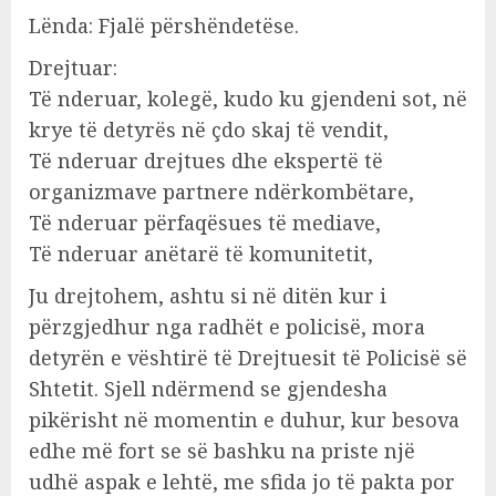
Lënda: Fjalë përshëndetëse.
Drejtuar:
Të nderuar, kolegë, kudo ku gjendeni sot, në
krye të detyrës në çdo skaj të vendit,
Të nderuar drejtues dhe ekspertë të
organizmave partnere ndërkombëtare,
Të nderuar përfaqësues të mediave,
Të nderuar anëtarë të komunitetit,
Ju drejtohem, ashtu si në ditën kur i
përzgjedhur nga radhët e policisë, mora
detyrën e vështirë të Drejtuesit të Policisë së
Shtetit. Sjell ndërmend se gjendesha
pikërisht në momentin e duhur, kur besova
edhe më fort se së bashku na priste një
udhë aspak e lehtë, me sfida jo të pakta por