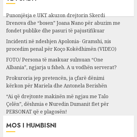
Punonjësja e UKT akuzon drejtorin Skerdi
Drenova dhe “bosen” Joana Nano për abuzim me
fondet publike dhe pasuri të pajustifikuar
Incidenti në ndeshjen Apolonia- Gramshi, nis
procedim penal për Koço Kokëdhimën (VIDEO)
FOTO/ Persona të maskuar sulmuan “One
Albania”, ngjarja u fsheh. A u vodhën serverat?
Prokuroria jep pretencën, ja çfarë dënimi
kërkon për Mariela dhe Antonela Berishën
“Ai që drejtonte makinën më ngjau me Talo
Çelën”, dëshmia e Nuredin Dumanit flet për
PERSONAT që e plagosën!
MOS I HUMBISNI