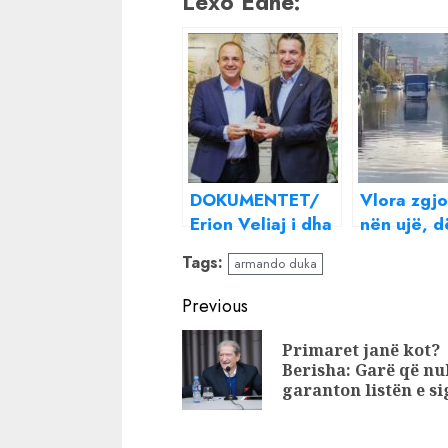
Lexo Edhe:
DOKUMENTET/
Vlora zgj
Erion Veliaj i dha
nën ujë, d
qindra miliona
me pasojë
Tags:
armando duka
lekë Ardit
miliona eu
Gjebreas,
Ermal Dre
Continue
Previous
prezantuesi e
Reading
mbrojti publikisht
Primaret janë kot?
Berisha: Garë që nu
garanton listën e si