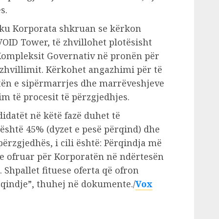
s.
, ku Korporata shkruan se kërkon
ID Tower, të zhvillohet plotësisht
 Kompleksit Governativ në pronën për
ë zhvillimit. Kërkohet angazhimi për të
tën e sipërmarrjes dhe marrëveshjeve
m të procesit të përzgjedhjes.
idatët në këtë fazë duhet të
li është 45% (dyzet e pesë përqind) dhe
ërzgjedhës, i cili është: Përqindja më
e e ofruar për Korporatën në ndërtesën
 Shpallet fituese oferta që ofron
ërqindje”, thuhej në dokumente./
Vox