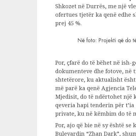
Shkozet në Durrës, me një vle
ofertues tjetër ka qenë edhe 
prej 45 %.
Në foto: Projekti që do 
Por, çfarë do të bëhet në ish
dokumenteve dhe fotove, në t
shtetërore, ku aktualisht ës
më parë ka qenë Agjencia Tele
Mjedisit, do të ndërtohet një 
qeveria hapi tenderin për t’i
private, ku në këmbim do të 
Por, ajo që bie në sy është se
Bulevardin “Zhan Dark”, shum