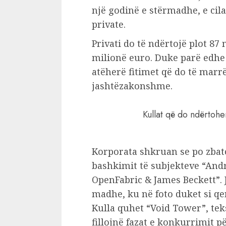
një godinë e stërmadhe, e cila
private.
Privati do të ndërtojë plot 87
milionë euro. Duke parë edhe v
atëherë fitimet që do të marrë
jashtëzakonshme.
Kullat që do ndërtoh
Korporata shkruan se po zbat
bashkimit të subjekteve “And
OpenFabric & James Beckett”. J
madhe, ku në foto duket si qe
Kulla quhet “Void Tower”, tek
fillojnë fazat e konkurrimit p