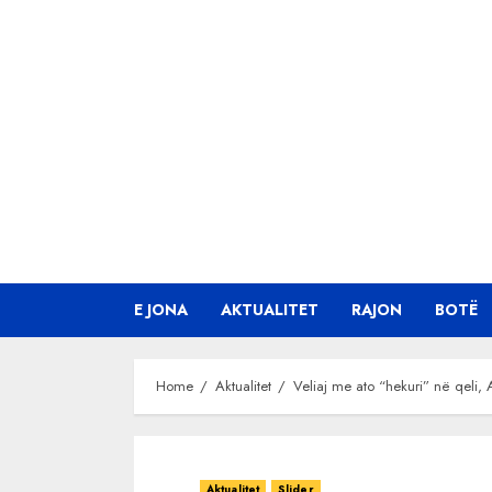
Skip
to
content
E JONA
AKTUALITET
RAJON
BOTË
Home
Aktualitet
Veliaj me ato “hekuri” në qeli
Aktualitet
Slider