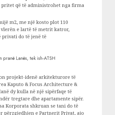
 pritet që të administrohet nga firma
 mijë m2, me një kosto plot 110
lerën e lartë të metrit katror,
 privati do të jenë të
en pranë Lanës, tek ish-ATSH
on projekt-idenë arkitekturore të
rea Kaputo & Focus Architecture &
anë dy kulla në një sipërfaqe të
ndër tregtare dhe apartamente sipër.
sa Korporata shkruan se tani do të
ër përzgjedhjen e Partnerit Privat, ajo