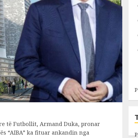
P
are të Futbollit, Armand Duka, pronar
ës “AIBA” ka fituar ankandin nga
P