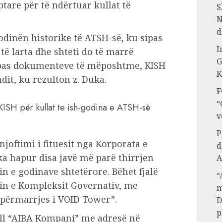
tare për të ndërtuar kullat të
S
N
d
odinën historike të ATSH-së, ku sipas
I
 të larta dhe shteti do të marrë
G
Sipas dokumenteve të mëposhtme, KISH
K
ndit, ku rezulton z. Duka.
F
“
a KISH për kullat te ish-godina e ATSH-së
v
P
oftimi i fituesit nga Korporata e
d
ka hapur disa javë më parë thirrjen
A
 e godinave shtetërore. Bëhet fjalë
“
n e Kompleksit Governativ, me
m
ipërmarrjes i VOID Tower”.
D
p
ll “AIBA Kompani” me adresë në