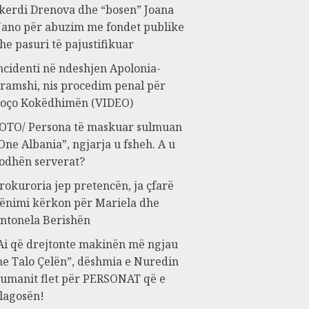
kerdi Drenova dhe “bosen” Joana
ano për abuzim me fondet publike
he pasuri të pajustifikuar
ncidenti në ndeshjen Apolonia-
ramshi, nis procedim penal për
oço Kokëdhimën (VIDEO)
OTO/ Persona të maskuar sulmuan
One Albania”, ngjarja u fsheh. A u
odhën serverat?
rokuroria jep pretencën, ja çfarë
ënimi kërkon për Mariela dhe
ntonela Berishën
Ai që drejtonte makinën më ngjau
e Talo Çelën”, dëshmia e Nuredin
umanit flet për PERSONAT që e
lagosën!