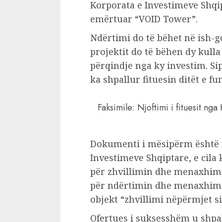
Korporata e Investimeve Shqip
emërtuar “VOID Tower”.
Ndërtimi do të bëhet në ish-g
projektit do të bëhen dy kulla
përqindje nga ky investim. 
ka shpallur fituesin ditët e fu
Faksimile: Njoftimi i fituesit ng
Dokumenti i mësipërm është nj
Investimeve Shqiptare, e cila 
për zhvillimin dhe menaxhimin
për ndërtimin dhe menaxhimi
objekt “zhvillimi nëpërmjet s
Ofertues i suksesshëm u shpa