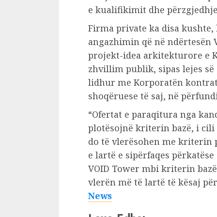
e kualifikimit dhe përzgjedhje
Firma private ka disa kushte
angazhimin që në ndërtesën VO
projekt-idea arkitekturore e
zhvillim publik, sipas lejes s
lidhur me Korporatën kontra
shoqëruese të saj, në përfundi
“Ofertat e paraqitura nga kand
plotësojnë kriterin bazë, i ci
do të vlerësohen me kriterin p
e lartë e sipërfaqes përkatës
VOID Tower mbi kriterin bazë.
vlerën më të lartë të kësaj p
News