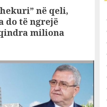
“hekuri” në qeli,
do të ngrejë
qindra miliona