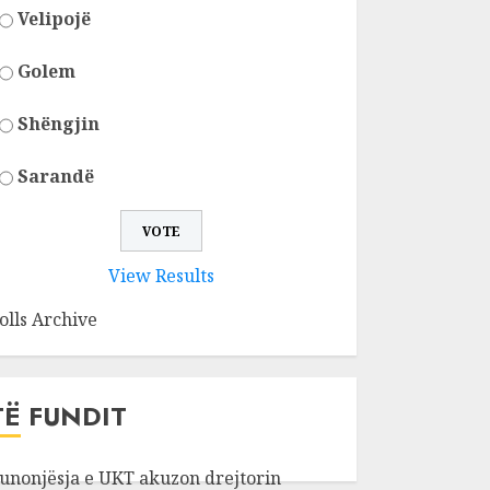
Velipojë
Golem
Shëngjin
Sarandë
View Results
olls Archive
TË FUNDIT
unonjësja e UKT akuzon drejtorin