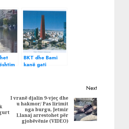
ohet
BKT dhe Bami
ështim
kanë gati
 qindra
përbindëshin prej
ro e
hekuri dhe betoni
dhës
në mes të
Next
Tiranës, turqit e
I vranë djalin 9-vjeç dhe
Erdoganit i futen
u hakmor/ Pas lirimit
Previous
me “yxhym”
k
Next
nga burgu, Jetmir
post:
gurt
kullave
post:
Llanaj arrestohet për
gjobëvënie (VIDEO)