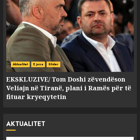
Aktualitet
E jona
Slider
EKSKLUZIVE/ Tom Doshi zëvendëson
Veliajn në Tiranë, plani i Ramës për të
fituar kryeqytetin
AKTUALITET