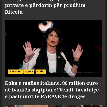
private e përdorin për prodhim
Bitcoin
Aktualitet
E jona
Slider
Koka e mafias italiane, 80 milion euro
në bankën shqiptare! Vendi, lavatriçe
e pastrimit të PARAVE të drogës