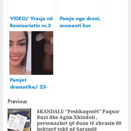
VIDEO/ Vrasja në
Pamje nga droni,
Komisariatin nr.3
momenti kur
në Tiranë,
arma amerikane
publikohet
bën “pluhur e hi”
momenti kur
tankun rus
efektivi qëllon
kolegun
Pamjet
dramatike/ 23-
vjeçarja
Continue
braziliane filmon
Previous
të dashurin kur e
Reading
SKANDALI/ “Peshkaqenët” Paqsor
qëllon për vdekje
Buzi dhe Agim Xhindoli ,
Pre
(VIDEO)
personazhet që duan të zhvasin 60
pos
hektarë tokë në Sarandë