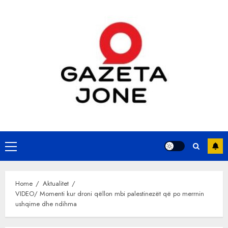
Skip
to
content
Primary
Menu
Home
Aktualitet
VIDEO/ Momenti kur droni qëllon mbi palestinezët që po merrnin
ushqime dhe ndihma