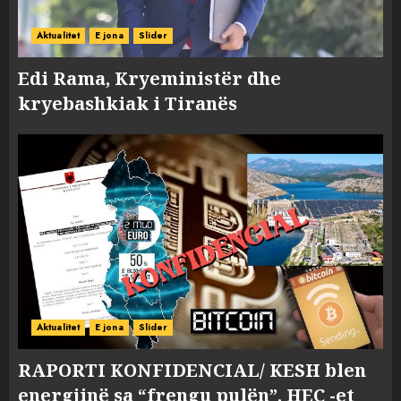
Aktualitet
E jona
Slider
Edi Rama, Kryeministër dhe
kryebashkiak i Tiranës
Aktualitet
E jona
Slider
RAPORTI KONFIDENCIAL/ KESH blen
energjinë sa “frengu pulën”, HEC -et