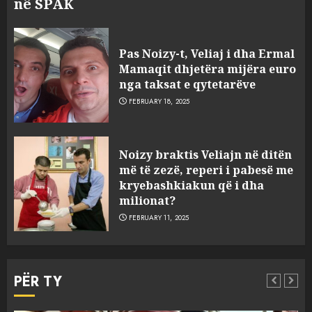
në SPAK
Pas Noizy-t, Veliaj i dha Ermal
Mamaqit dhjetëra mijëra euro
nga taksat e qytetarëve
FEBRUARY 18, 2025
FOTO/ Persona të maskuar
Noizy braktis Veliajn në ditën
sulmuan “One Albania”,
më të zezë, reperi i pabesë me
ngjarja u fsheh. A u vodhën
kryebashkiakun që i dha
serverat?
milionat?
3
MARCH 25, 2025
FEBRUARY 11, 2025
Prokuroria jep pretencën, ja
çfarë dënimi kërkon për
PËR TY
Mariela dhe Antonela
Berishën