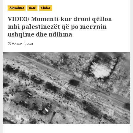
Aktualitet
Botë
Slider
VIDEO/ Momenti kur droni qëllon
mbi palestinezët që po merrnin
ushqime dhe ndihma
MARCH 1, 2024