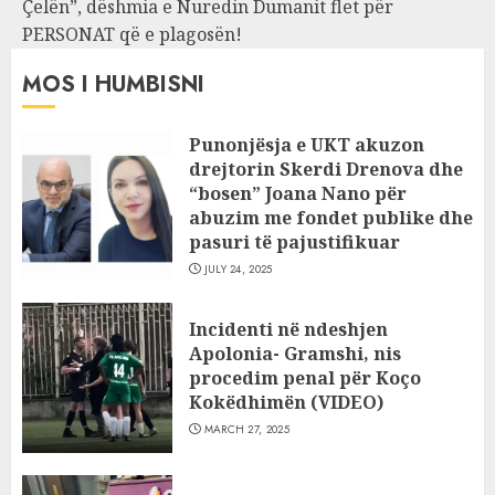
Çelën”, dëshmia e Nuredin Dumanit flet për
PERSONAT që e plagosën!
MOS I HUMBISNI
Punonjësja e UKT akuzon
drejtorin Skerdi Drenova dhe
“bosen” Joana Nano për
abuzim me fondet publike dhe
pasuri të pajustifikuar
JULY 24, 2025
Incidenti në ndeshjen
Apolonia- Gramshi, nis
procedim penal për Koço
Kokëdhimën (VIDEO)
MARCH 27, 2025