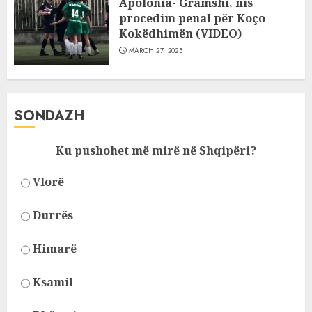
Apolonia- Gramshi, nis
procedim penal për Koço
Kokëdhimën (VIDEO)
MARCH 27, 2025
SONDAZH
Ku pushohet më mirë në Shqipëri?
Vlorë
Durrës
Himarë
Ksamil