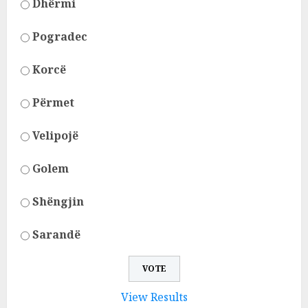
Dhërmi
Pogradec
Korcë
Përmet
Velipojë
Golem
Shëngjin
Sarandë
View Results