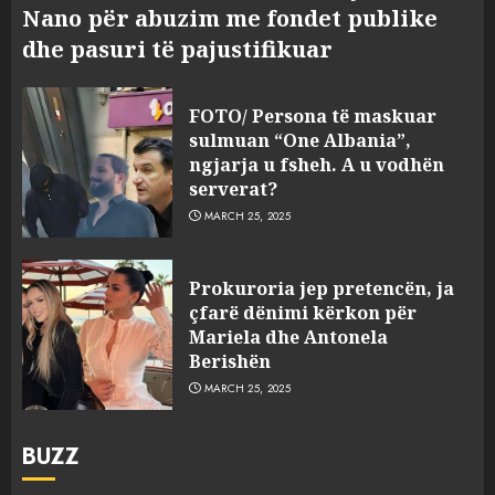
Nano për abuzim me fondet publike
dhe pasuri të pajustifikuar
FOTO/ Persona të maskuar
sulmuan “One Albania”,
ngjarja u fsheh. A u vodhën
serverat?
MARCH 25, 2025
Prokuroria jep pretencën, ja
çfarë dënimi kërkon për
Mariela dhe Antonela
Berishën
MARCH 25, 2025
BUZZ