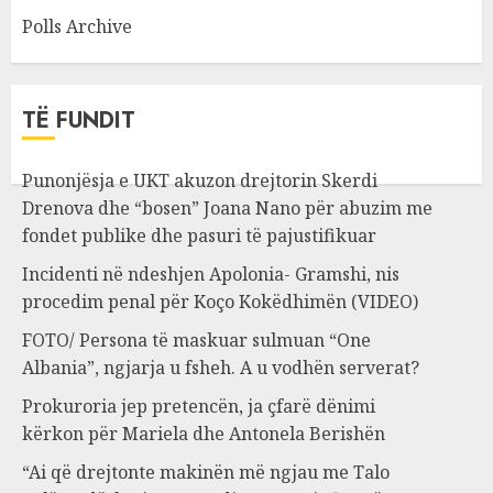
Polls Archive
TË FUNDIT
Punonjësja e UKT akuzon drejtorin Skerdi
Drenova dhe “bosen” Joana Nano për abuzim me
fondet publike dhe pasuri të pajustifikuar
Incidenti në ndeshjen Apolonia- Gramshi, nis
procedim penal për Koço Kokëdhimën (VIDEO)
FOTO/ Persona të maskuar sulmuan “One
Albania”, ngjarja u fsheh. A u vodhën serverat?
Prokuroria jep pretencën, ja çfarë dënimi
kërkon për Mariela dhe Antonela Berishën
“Ai që drejtonte makinën më ngjau me Talo