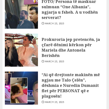
FOTO/ Persona të maskuar
sulmuan “One Albania”,
ngjarja u fsheh. A u vodhën
serverat?
MARCH 25, 2025
Prokuroria jep pretencën, ja
çfarë dënimi kërkon për
Mariela dhe Antonela
Berishën
MARCH 25, 2025
“Ai që drejtonte makinën më
ngjau me Talo Çelën”,
dëshmia e Nuredin Dumanit
flet për PERSONAT që e
plagosën!
MARCH 25, 2025