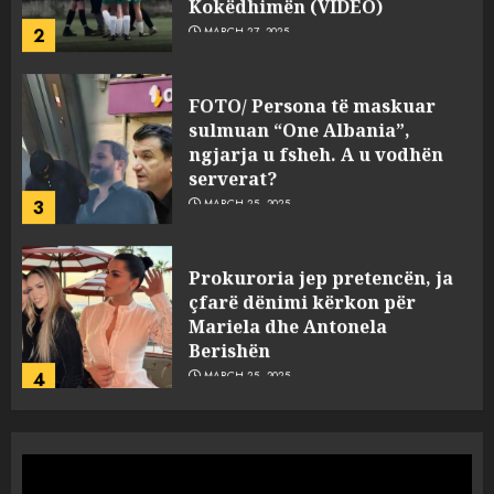
2
MARCH 27, 2025
FOTO/ Persona të maskuar
sulmuan “One Albania”,
ngjarja u fsheh. A u vodhën
serverat?
3
MARCH 25, 2025
Prokuroria jep pretencën, ja
çfarë dënimi kërkon për
Mariela dhe Antonela
Berishën
4
MARCH 25, 2025
“Ai që drejtonte makinën më
ngjau me Talo Çelën”,
dëshmia e Nuredin Dumanit