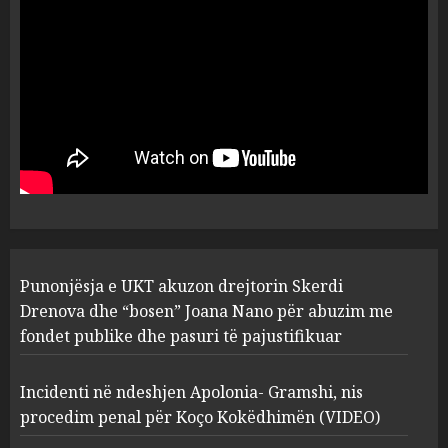
flet për PERSONAT që e
plagosën!
5
MARCH 25, 2025
Punonjësja e UKT akuzon
drejtorin Skerdi Drenova dhe
“bosen” Joana Nano për
abuzim me fondet publike dhe
pasuri të pajustifikuar
1
JULY 24, 2025
Incidenti në ndeshjen
Punonjësja e UKT akuzon drejtorin Skerdi
Apolonia- Gramshi, nis
procedim penal për Koço
Drenova dhe “bosen” Joana Nano për abuzim me
Kokëdhimën (VIDEO)
fondet publike dhe pasuri të pajustifikuar
2
MARCH 27, 2025
Incidenti në ndeshjen Apolonia- Gramshi, nis
procedim penal për Koço Kokëdhimën (VIDEO)
FOTO/ Persona të maskuar
sulmuan “One Albania”,