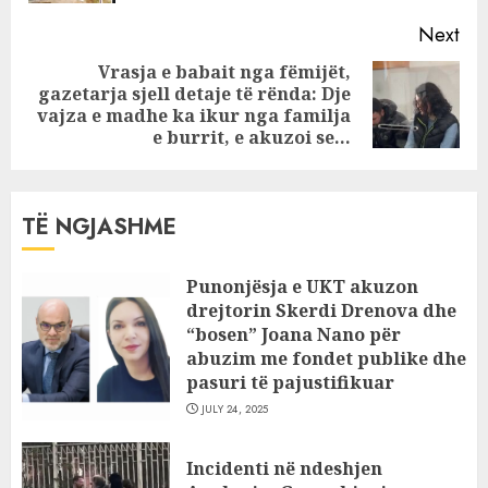
Next
Vrasja e babait nga fëmijët,
gazetarja sjell detaje të rënda: Dje
Next
vajza e madhe ka ikur nga familja
post:
e burrit, e akuzoi se…
TË NGJASHME
Punonjësja e UKT akuzon
drejtorin Skerdi Drenova dhe
“bosen” Joana Nano për
abuzim me fondet publike dhe
pasuri të pajustifikuar
JULY 24, 2025
Incidenti në ndeshjen