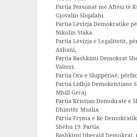
Partia Personat me Aftësi të K
Gjovalin Shqalahi.
Partia Lëvizja Demokratike p
Nikolin Staka.
Partia Lëvizja e Legalitetit, 
Axhani,
Partia Bashkimi Demokrat Shq
Valteri.
Partia Ora e Shqipërisë, përfa
Partia Lidhja Demokristiane S
Mhill Gecaj.
Partia Kristian Demokrate e S
Dhimtër Muslia.
Partia Fryma e Re Demokratike
Shehu 19. Partia
Bashkimi tiberald Demokrat, 