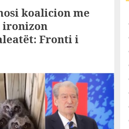
mosi koalicion me
 ironizon
leatët: Fronti i