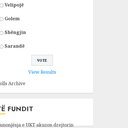
Velipojë
Golem
Shëngjin
Sarandë
View Results
olls Archive
TË FUNDIT
unonjësja e UKT akuzon drejtorin