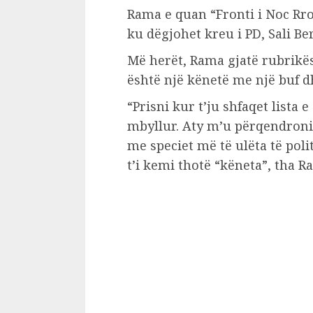
Rama e quan “Fronti i Noc Rro
ku dëgjohet kreu i PD, Sali Be
Më herët, Rama gjatë rubrikës
është një kënetë me një buf dh
“Prisni kur t’ju shfaqet lista 
mbyllur. Aty m’u përqendroni.
me speciet më të ulëta të polit
t’i kemi thotë “këneta”, tha R