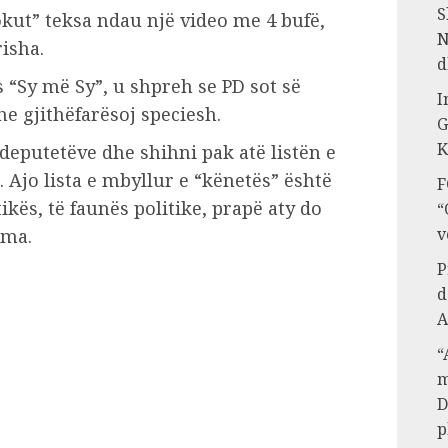
S
kut” teksa ndau një video me 4 bufë,
N
risha.
d
 “Sy më Sy”, u shpreh se PD sot së
I
e gjithëfarësoj speciesh.
G
K
e deputetëve dhe shihni pak atë listën e
 Ajo lista e mbyllur e “kënetës” është
F
ikës, të faunës politike, prapë aty do
“
v
ama.
P
d
A
“
m
D
p