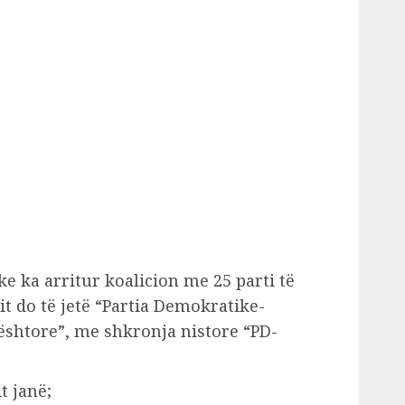
e ka arritur koalicion me 25 parti të
nit do të jetë “Partia Demokratike-
shtore”, me shkronja nistore “PD-
t janë;