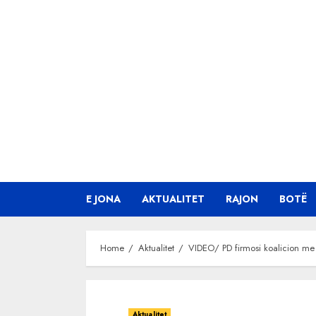
Skip
to
content
E JONA
AKTUALITET
RAJON
BOTË
Home
Aktualitet
VIDEO/ PD firmosi koalicion me 
Aktualitet