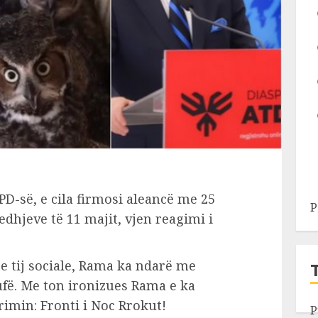
 PD-së, e cila firmosi aleancë me 25
P
edhjeve të 11 majit, vjen reagimi i
.
 e tij sociale, Rama ka ndarë me
ufë. Me ton ironizues Rama e ka
min: Fronti i Noc Rrokut!
P