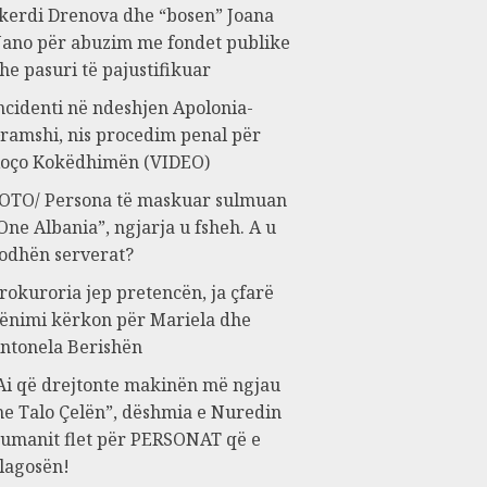
kerdi Drenova dhe “bosen” Joana
ano për abuzim me fondet publike
he pasuri të pajustifikuar
ncidenti në ndeshjen Apolonia-
ramshi, nis procedim penal për
oço Kokëdhimën (VIDEO)
OTO/ Persona të maskuar sulmuan
One Albania”, ngjarja u fsheh. A u
odhën serverat?
rokuroria jep pretencën, ja çfarë
ënimi kërkon për Mariela dhe
ntonela Berishën
Ai që drejtonte makinën më ngjau
e Talo Çelën”, dëshmia e Nuredin
umanit flet për PERSONAT që e
lagosën!