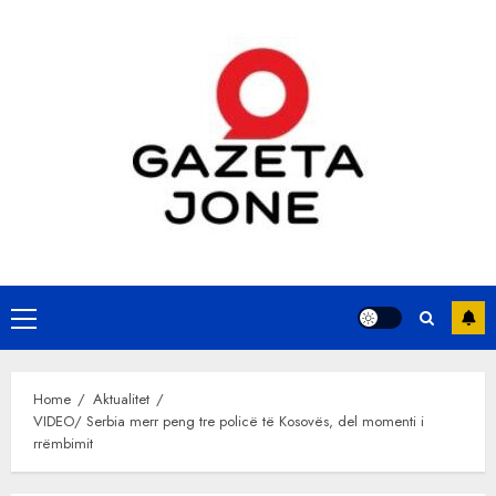
Skip
to
content
Primary
Menu
Home
Aktualitet
VIDEO/ Serbia merr peng tre policë të Kosovës, del momenti i
rrëmbimit