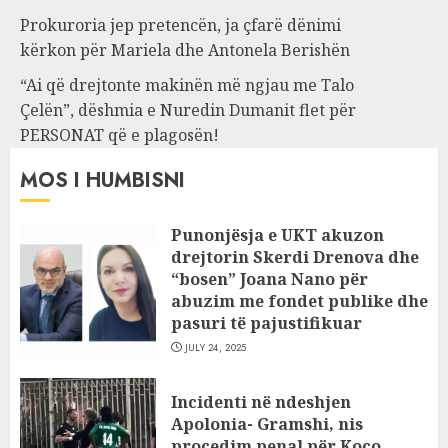
Prokuroria jep pretencën, ja çfarë dënimi
kërkon për Mariela dhe Antonela Berishën
“Ai që drejtonte makinën më ngjau me Talo
Çelën”, dëshmia e Nuredin Dumanit flet për
PERSONAT që e plagosën!
MOS I HUMBISNI
Punonjësja e UKT akuzon
drejtorin Skerdi Drenova dhe
“bosen” Joana Nano për
abuzim me fondet publike dhe
pasuri të pajustifikuar
JULY 24, 2025
Incidenti në ndeshjen
Apolonia- Gramshi, nis
procedim penal për Koço