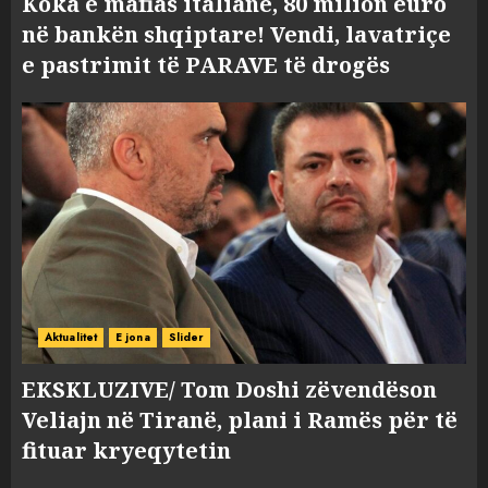
Koka e mafias italiane, 80 milion euro
në bankën shqiptare! Vendi, lavatriçe
e pastrimit të PARAVE të drogës
Aktualitet
E jona
Slider
EKSKLUZIVE/ Tom Doshi zëvendëson
Veliajn në Tiranë, plani i Ramës për të
fituar kryeqytetin