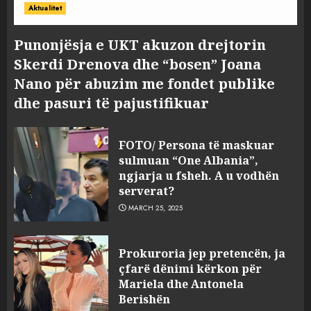
Aktualitet
Punonjësja e UKT akuzon drejtorin
Skerdi Drenova dhe “bosen” Joana
Nano për abuzim me fondet publike
dhe pasuri të pajustifikuar
FOTO/ Persona të maskuar
sulmuan “One Albania”,
ngjarja u fsheh. A u vodhën
serverat?
MARCH 25, 2025
Prokuroria jep pretencën, ja
çfarë dënimi kërkon për
Mariela dhe Antonela
Berishën