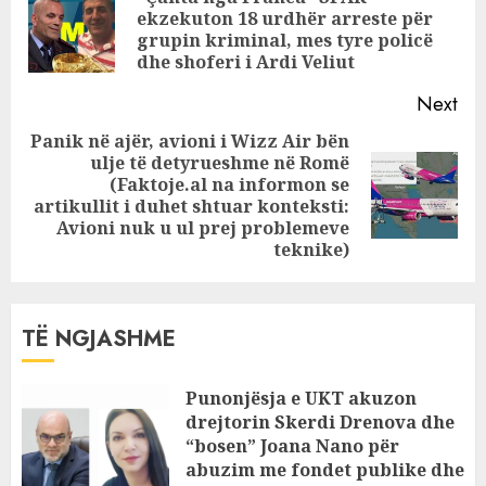
Reading
përpara 20-
ekzekuton 18 urdhër arreste për
Pre
vjeçaren në vijat
grupin kriminal, mes tyre policë
pos
e bardha
dhe shoferi i Ardi Veliut
Next
Panik në ajër, avioni i Wizz Air bën
ulje të detyrueshme në Romë
(Faktoje.al na informon se
Next
artikullit i duhet shtuar konteksti:
post:
Avioni nuk u ul prej problemeve
teknike)
TË NGJASHME
Punonjësja e UKT akuzon
drejtorin Skerdi Drenova dhe
“bosen” Joana Nano për
abuzim me fondet publike dhe