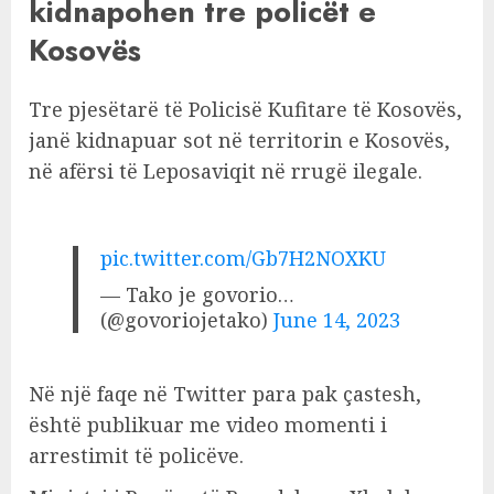
kidnapohen tre policët e
Kosovës
Tre pjesëtarë të Policisë Kufitare të Kosovës,
janë kidnapuar sot në territorin e Kosovës,
në afërsi të Leposaviqit në rrugë ilegale.
pic.twitter.com/Gb7H2NOXKU
— Tako je govorio…
(@govoriojetako)
June 14, 2023
Në një faqe në Twitter para pak çastesh,
është publikuar me video momenti i
arrestimit të policëve.