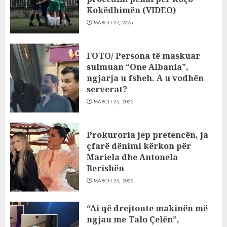
Kokëdhimën (VIDEO)
MARCH 27, 2025
FOTO/ Persona të maskuar
sulmuan “One Albania”,
ngjarja u fsheh. A u vodhën
serverat?
MARCH 25, 2025
Prokuroria jep pretencën, ja
çfarë dënimi kërkon për
Mariela dhe Antonela
Berishën
MARCH 25, 2025
“Ai që drejtonte makinën më
ngjau me Talo Çelën”,