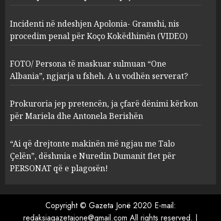
2
MARCH 27, 2025
Incidenti në ndeshjen Apolonia- Gramshi, nis
procedim penal për Koço Kokëdhimën (VIDEO)
FOTO/ Persona të maskuar
sulmuan “One Albania”,
ngjarja u fsheh. A u vodhën
FOTO/ Persona të maskuar sulmuan “One
serverat?
Albania”, ngjarja u fsheh. A u vodhën serverat?
3
MARCH 25, 2025
Prokuroria jep pretencën, ja çfarë dënimi kërkon
Prokuroria jep pretencën, ja
për Mariela dhe Antonela Berishën
çfarë dënimi kërkon për
Mariela dhe Antonela
“Ai që drejtonte makinën më ngjau me Talo
Berishën
Çelën”, dëshmia e Nuredin Dumanit flet për
4
MARCH 25, 2025
PERSONAT që e plagosën!
“Ai që drejtonte makinën më
ngjau me Talo Çelën”,
Copyright © Gazeta Jonë 2020 E-mail:
dëshmia e Nuredin Dumanit
redaksiagazetajone@gmail.com
All rights reserved.
|