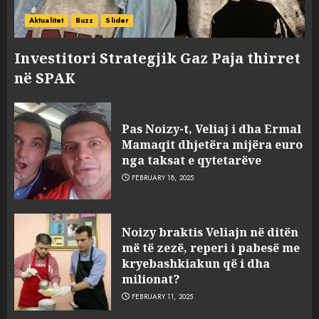
Aktualitet
Buzz
Slider
Investitori Strategjik Gaz Paja thirret
në SPAK
Pas Noizy-t, Veliaj i dha Ermal
Mamaqit dhjetëra mijëra euro
nga taksat e qytetarëve
FEBRUARY 18, 2025
FOTO/ Persona të maskuar
Noizy braktis Veliajn në ditën
sulmuan “One Albania”,
më të zezë, reperi i pabesë me
ngjarja u fsheh. A u vodhën
kryebashkiakun që i dha
serverat?
milionat?
3
MARCH 25, 2025
FEBRUARY 11, 2025