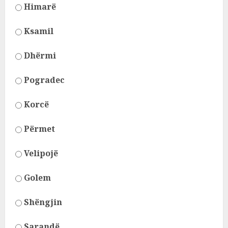
Himarë
Ksamil
Dhërmi
Pogradec
Korcë
Përmet
Velipojë
Golem
Shëngjin
Sarandë