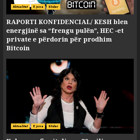
Aktualitet
E jona
Slider
RAPORTI KONFIDENCIAL/ KESH blen
energjinë sa “frengu pulën”, HEC -et
private e përdorin për prodhim
Bitcoin
Aktualitet
E jona
Slider