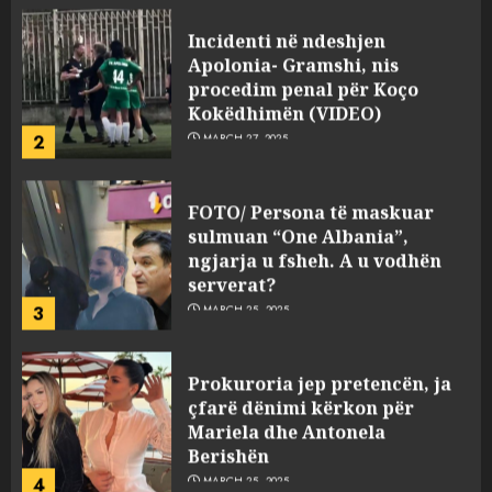
Incidenti në ndeshjen
Apolonia- Gramshi, nis
procedim penal për Koço
Kokëdhimën (VIDEO)
2
MARCH 27, 2025
FOTO/ Persona të maskuar
sulmuan “One Albania”,
ngjarja u fsheh. A u vodhën
serverat?
3
MARCH 25, 2025
Prokuroria jep pretencën, ja
çfarë dënimi kërkon për
Mariela dhe Antonela
Berishën
4
MARCH 25, 2025