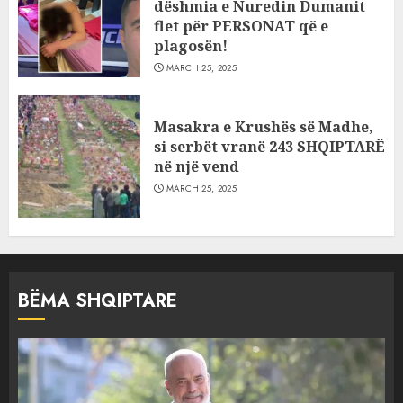
dëshmia e Nuredin Dumanit
flet për PERSONAT që e
plagosën!
MARCH 25, 2025
Masakra e Krushës së Madhe,
si serbët vranë 243 SHQIPTARË
në një vend
MARCH 25, 2025
BËMA SHQIPTARE