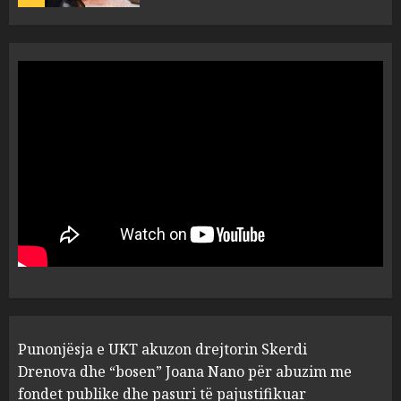
“Ai që drejtonte makinën më
ngjau me Talo Çelën”,
dëshmia e Nuredin Dumanit
flet për PERSONAT që e
plagosën!
5
MARCH 25, 2025
Punonjësja e UKT akuzon
drejtorin Skerdi Drenova dhe
“bosen” Joana Nano për
abuzim me fondet publike dhe
pasuri të pajustifikuar
1
JULY 24, 2025
Incidenti në ndeshjen
Punonjësja e UKT akuzon drejtorin Skerdi
Apolonia- Gramshi, nis
procedim penal për Koço
Drenova dhe “bosen” Joana Nano për abuzim me
Kokëdhimën (VIDEO)
fondet publike dhe pasuri të pajustifikuar