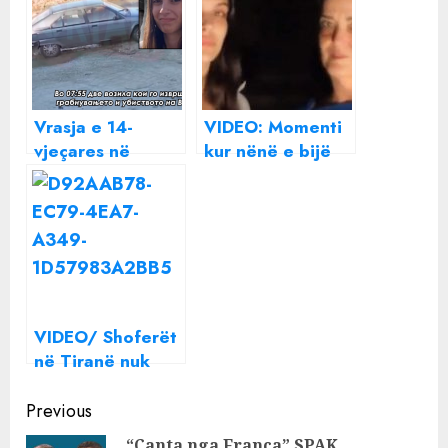
Vrasja e 14-
VIDEO: Momenti
vjeçares në
kur nënë e bijë
Shkup, dalin
lirohen pas dy
pamjet nga
javësh të
momenti i
mbajtura peng
rrëmbimit
nga Hamasi
(VIDEO)
VIDEO/ Shoferët
në Tiranë nuk
marrin mend,
Continue
momenti kur
Previous
makina merr
“Çanta nga Franca” SPAK