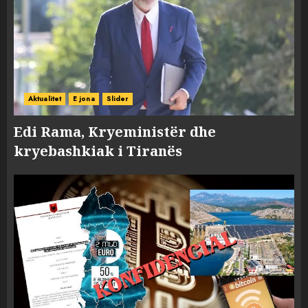
Aktualitet
E jona
Slider
Edi Rama, Kryeministër dhe
kryebashkiak i Tiranës