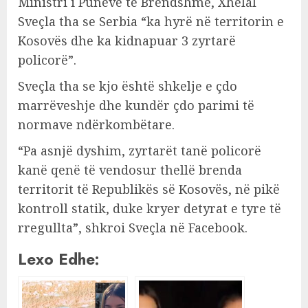
Ministri i Punëve të Brendshme, Xhelal
Sveçla tha se Serbia “ka hyrë në territorin e
Kosovës dhe ka kidnapuar 3 zyrtarë
policorë”.
Sveçla tha se kjo është shkelje e çdo
marrëveshje dhe kundër çdo parimi të
normave ndërkombëtare.
“Pa asnjë dyshim, zyrtarët tanë policorë
kanë qenë të vendosur thellë brenda
territorit të Republikës së Kosovës, në pikë
kontroll statik, duke kryer detyrat e tyre të
rregullta”, shkroi Sveçla në Facebook.
Lexo Edhe: