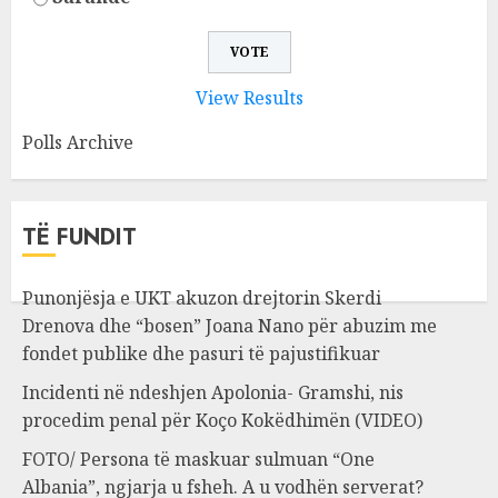
View Results
Polls Archive
TË FUNDIT
Punonjësja e UKT akuzon drejtorin Skerdi
Drenova dhe “bosen” Joana Nano për abuzim me
fondet publike dhe pasuri të pajustifikuar
Incidenti në ndeshjen Apolonia- Gramshi, nis
procedim penal për Koço Kokëdhimën (VIDEO)
FOTO/ Persona të maskuar sulmuan “One
Albania”, ngjarja u fsheh. A u vodhën serverat?