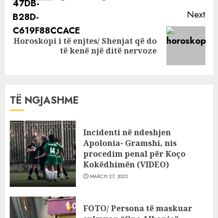
Next
Horoskopi i të enjtes/ Shenjat që do
Next
të kenë një ditë nervoze
post:
TË NGJASHME
Incidenti në ndeshjen
Apolonia- Gramshi, nis
procedim penal për Koço
Kokëdhimën (VIDEO)
MARCH 27, 2025
FOTO/ Persona të maskuar