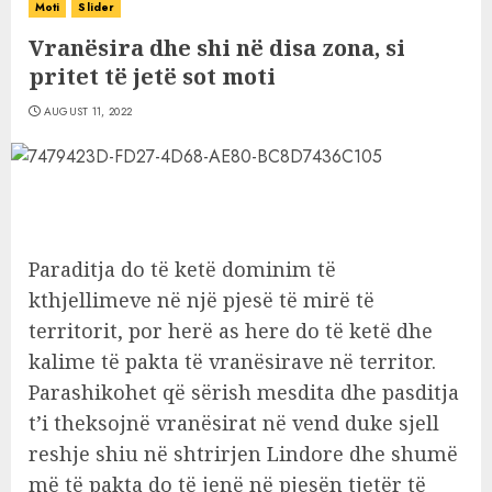
Moti
Slider
Vranësira dhe shi në disa zona, si
pritet të jetë sot moti
AUGUST 11, 2022
Paraditja do të ketë dominim të
kthjellimeve në një pjesë të mirë të
territorit, por herë as here do të ketë dhe
kalime të pakta të vranësirave në territor.
Parashikohet që sërish mesdita dhe pasditja
t’i theksojnë vranësirat në vend duke sjell
reshje shiu në shtrirjen Lindore dhe shumë
më të pakta do të jenë në pjesën tjetër të