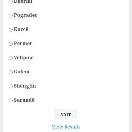
Dhërmi
Pogradec
Korcë
Përmet
Velipojë
Golem
Shëngjin
Sarandë
View Results