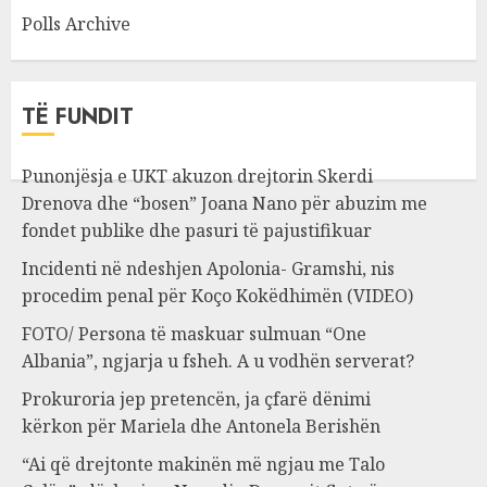
Polls Archive
TË FUNDIT
Punonjësja e UKT akuzon drejtorin Skerdi
Drenova dhe “bosen” Joana Nano për abuzim me
fondet publike dhe pasuri të pajustifikuar
Incidenti në ndeshjen Apolonia- Gramshi, nis
procedim penal për Koço Kokëdhimën (VIDEO)
FOTO/ Persona të maskuar sulmuan “One
Albania”, ngjarja u fsheh. A u vodhën serverat?
Prokuroria jep pretencën, ja çfarë dënimi
kërkon për Mariela dhe Antonela Berishën
“Ai që drejtonte makinën më ngjau me Talo