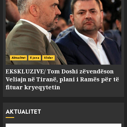
Aktualitet
E jona
Slider
EKSKLUZIVE/ Tom Doshi zëvendëson
Veliajn në Tiranë, plani i Ramës për të
fituar kryeqytetin
AKTUALITET