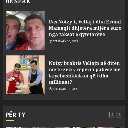
në SPAK
Prokuroria jep pretencën, ja
çfarë dënimi kërkon për
Pas Noizy-t, Veliaj i dha Ermal
Mariela dhe Antonela
Mamaqit dhjetëra mijëra euro
Berishën
nga taksat e qytetarëve
4
MARCH 25, 2025
FEBRUARY 18, 2025
“Ai që drejtonte makinën më
Noizy braktis Veliajn në ditën
ngjau me Talo Çelën”,
më të zezë, reperi i pabesë me
dëshmia e Nuredin Dumanit
kryebashkiakun që i dha
flet për PERSONAT që e
milionat?
plagosën!
5
FEBRUARY 11, 2025
MARCH 25, 2025
Punonjësja e UKT akuzon
drejtorin Skerdi Drenova dhe
PËR TY
“bosen” Joana Nano për
abuzim me fondet publike dhe
pasuri të pajustifikuar