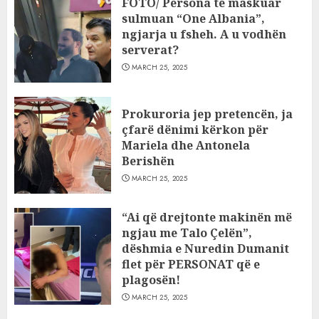
FOTO/ Persona të maskuar
sulmuan “One Albania”,
ngjarja u fsheh. A u vodhën
serverat?
MARCH 25, 2025
Prokuroria jep pretencën, ja
çfarë dënimi kërkon për
Mariela dhe Antonela
Berishën
MARCH 25, 2025
“Ai që drejtonte makinën më
ngjau me Talo Çelën”,
dëshmia e Nuredin Dumanit
flet për PERSONAT që e
plagosën!
MARCH 25, 2025