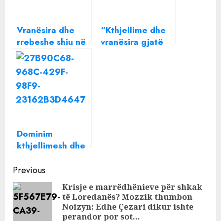
Vranësira dhe
“Kthjellime dhe
rrebeshe shiu në
vranësira gjatë
disa zona, si
ditës në këto
pritet të jetë
zona të vendit”,
moti ditën e
si pritet të jetë
sotme
moti gjatë së
martës
Dominim
kthjellimesh dhe
vranësirash,
Continue
pasditja sjell shi
Previous
në disa zona/ Ja
Reading
Krisje e marrëdhënieve për shkak
si do të jetë moti
të Loredanës? Mozzik thumbon
Pre
sot
Noizyn: Edhe Çezari dikur ishte
pos
perandor por sot…