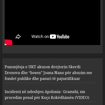
Kokëdhimën (VIDEO)
2
MARCH 27, 2025
FOTO/ Persona të maskuar
sulmuan “One Albania”,
ngjarja u fsheh. A u vodhën
serverat?
3
MARCH 25, 2025
Prokuroria jep pretencën, ja
Punonjësja e UKT akuzon drejtorin Skerdi
çfarë dënimi kërkon për
Mariela dhe Antonela
Drenova dhe “bosen” Joana Nano për abuzim me
Berishën
fondet publike dhe pasuri të pajustifikuar
4
MARCH 25, 2025
Incidenti në ndeshjen Apolonia- Gramshi, nis
procedim penal për Koço Kokëdhimën (VIDEO)
“Ai që drejtonte makinën më
ngjau me Talo Çelën”,