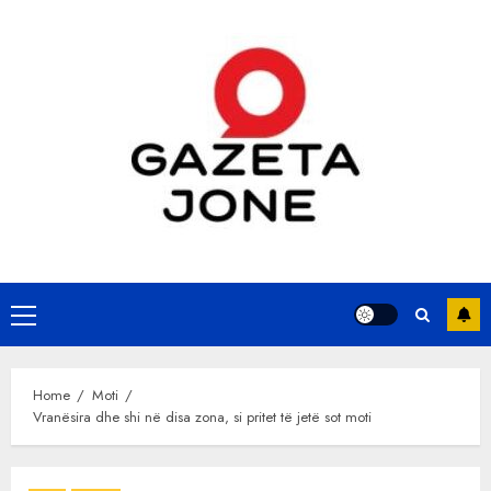
Skip
to
content
Primary
Menu
Home
Moti
Vranësira dhe shi në disa zona, si pritet të jetë sot moti