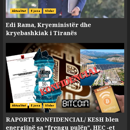
Aktualitet
E jona
Slider
Edi Rama, Kryeministër dhe
kryebashkiak i Tiranës
Aktualitet
E jona
Slider
RAPORTI KONFIDENCIAL/ KESH blen
energjinë sa “frengu pulën”, HEC -et