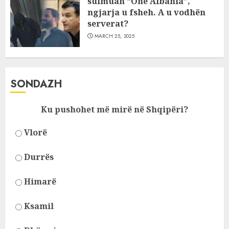
sulmuan “One Albania”,
ngjarja u fsheh. A u vodhën
serverat?
MARCH 25, 2025
SONDAZH
Ku pushohet më mirë në Shqipëri?
Vlorë
Durrës
Himarë
Ksamil