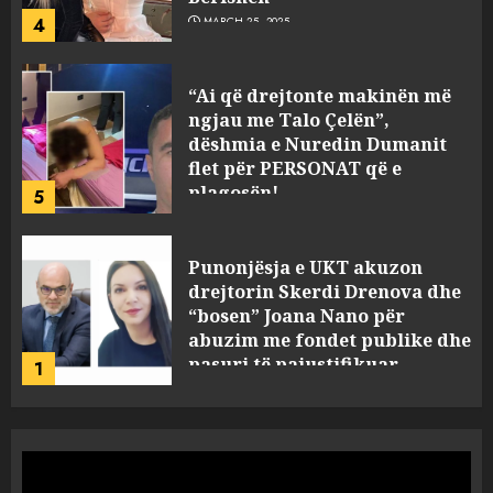
4
MARCH 25, 2025
“Ai që drejtonte makinën më
ngjau me Talo Çelën”,
dëshmia e Nuredin Dumanit
flet për PERSONAT që e
plagosën!
5
MARCH 25, 2025
Punonjësja e UKT akuzon
drejtorin Skerdi Drenova dhe
“bosen” Joana Nano për
abuzim me fondet publike dhe
pasuri të pajustifikuar
1
JULY 24, 2025
Incidenti në ndeshjen
Apolonia- Gramshi, nis
procedim penal për Koço