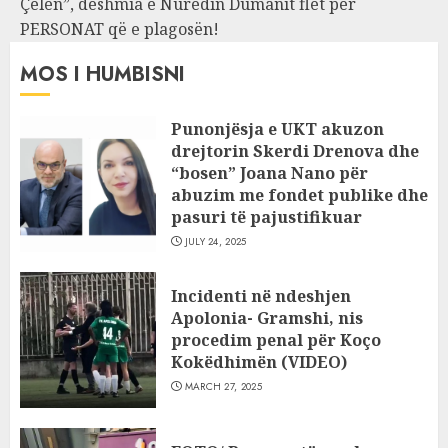
Çelën”, dëshmia e Nuredin Dumanit flet për
PERSONAT që e plagosën!
MOS I HUMBISNI
Punonjësja e UKT akuzon
drejtorin Skerdi Drenova dhe
“bosen” Joana Nano për
abuzim me fondet publike dhe
pasuri të pajustifikuar
JULY 24, 2025
Incidenti në ndeshjen
Apolonia- Gramshi, nis
procedim penal për Koço
Kokëdhimën (VIDEO)
MARCH 27, 2025