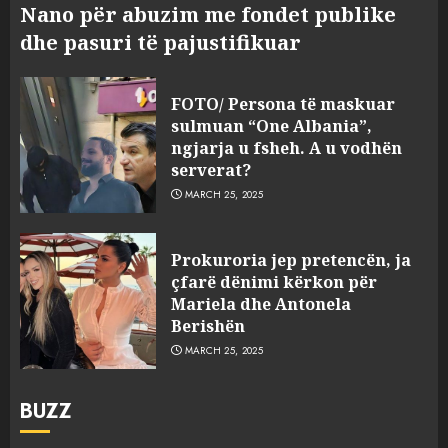
Nano për abuzim me fondet publike
dhe pasuri të pajustifikuar
FOTO/ Persona të maskuar
sulmuan “One Albania”,
ngjarja u fsheh. A u vodhën
serverat?
MARCH 25, 2025
Prokuroria jep pretencën, ja
çfarë dënimi kërkon për
Mariela dhe Antonela
Berishën
MARCH 25, 2025
BUZZ