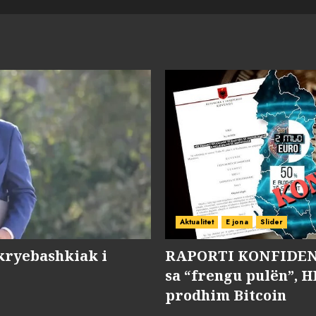
Aktualitet
E jona
Slider
kryebashkiak i
RAPORTI KONFIDENC
sa “frengu pulën”, H
prodhim Bitcoin