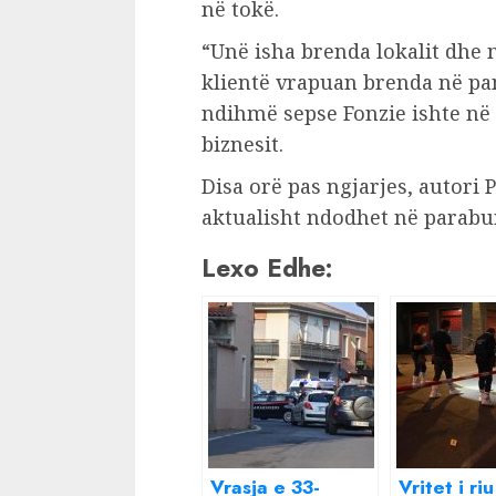
në tokë.
“Unë isha brenda lokalit dhe 
klientë vrapuan brenda në pan
ndihmë sepse Fonzie ishte në 
biznesit.
Disa orë pas ngjarjes, autori 
aktualisht ndodhet në parabu
Lexo Edhe:
Vrasja e 33-
Vritet i riu