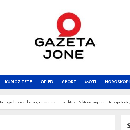
KURIOZITETE
OP-ED
SPORT
MOTI
HOROSKOPI
 Itali nga bashkatdhetari, dalin detajet tronditëse! Viktima vrapoi që të shpëto