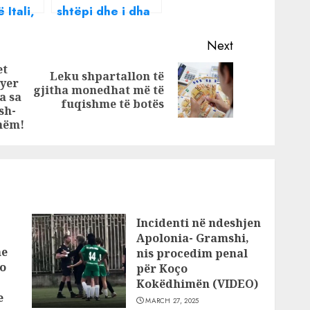
 Itali,
shtëpi dhe i dha
 autori
një punë, shoku e
ekzekutoi!
Next
Detajet nga
et
Leku shpartallon të
vrasja e
ryer
Next
gjitha monedhat më të
Previous
sipërmarrësit
a sa
post:
fuqishme të botës
shqiptar në Itali
post:
sh-
shëm!
Incidenti në ndeshjen
Apolonia- Gramshi,
he
nis procedim penal
o
për Koço
Kokëdhimën (VIDEO)
e
MARCH 27, 2025