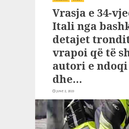
Vrasja e 34-vj
Itali nga bash
detajet trondi
vrapoi që të s
autori e ndoqi
dhe…
JUNE 2, 2023