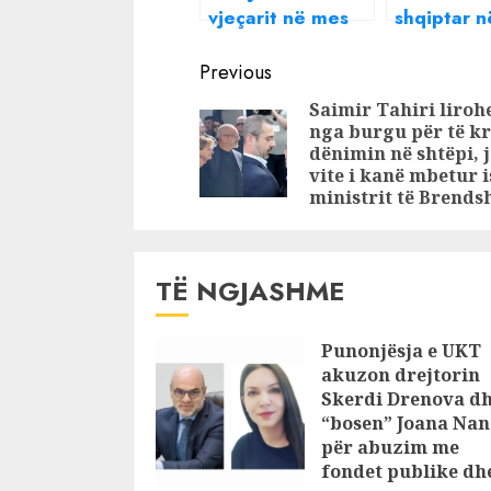
vjeçarit në mes
shqiptar në
të rrugës në Itali,
arrestohet
Continue
viktima dhe
– Detajet
Previous
autori ishin fqinj
Reading
Saimir Tahiri liroh
në Lezhë
nga burgu për të k
dënimin në shtëpi, j
vite i kanë mbetur i
ministrit të Brend
TË NGJASHME
Punonjësja e UKT
akuzon drejtorin
Skerdi Drenova d
“bosen” Joana Nan
për abuzim me
fondet publike dh