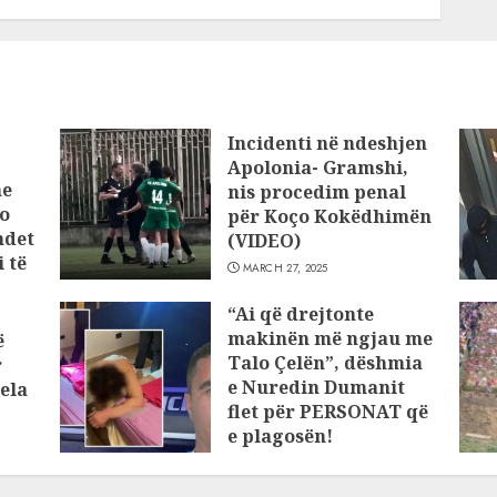
Incidenti në ndeshjen
Apolonia- Gramshi,
he
nis procedim penal
o
për Koço Kokëdhimën
ndet
(VIDEO)
 të
MARCH 27, 2025
“Ai që drejtonte
makinën më ngjau me
ë
Talo Çelën”, dëshmia
r
e Nuredin Dumanit
ela
flet për PERSONAT që
e plagosën!
MARCH 25, 2025