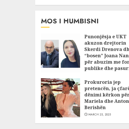
pasuri të
pajustifikuar
JULY 24, 2025
MOS I HUMBISNI
Punonjësja e UKT
akuzon drejtorin
Skerdi Drenova d
“bosen” Joana Nan
për abuzim me fo
publike dhe pasuri
pajustifikuar
Prokuroria jep
JULY 24, 2025
pretencën, ja çfar
dënimi kërkon pë
Mariela dhe Anton
Berishën
MARCH 25, 2025