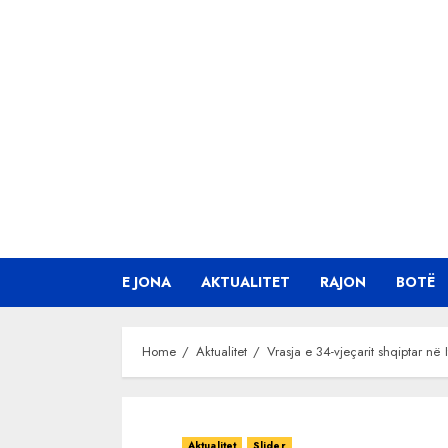
Skip
to
content
E JONA
AKTUALITET
RAJON
BOTË
Home
Aktualitet
Vrasja e 34-vjeçarit shqiptar në
Aktualitet
Slider