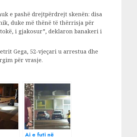
nuk e pashë drejtpërdrejt skenën: disa
ik, duke më thënë të thërrisja për
tokë, i gjakosur”, deklaron banakeri i
Petrit Gega, 52-vjeçari u arrestua dhe
rgim për vrasje.
Ai e futi në