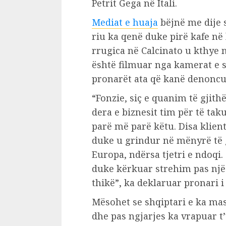
Petrit Gega në Itali.
Mediat e huaja
bëjnë me dije s
riu ka qenë duke pirë kafe në 
rrugica në Calcinato u kthye 
është filmuar nga kamerat e si
pronarët ata që kanë denoncu
“Fonzie, siç e quanim të gjith
dera e biznesit tim për të tak
parë më parë këtu. Disa klien
duke u grindur në mënyrë të g
Europa, ndërsa tjetri e ndoqi
duke kërkuar strehim pas një
thikë”, ka deklaruar pronari i
Mësohet se shqiptari e ka mas
dhe pas ngjarjes ka vrapuar t