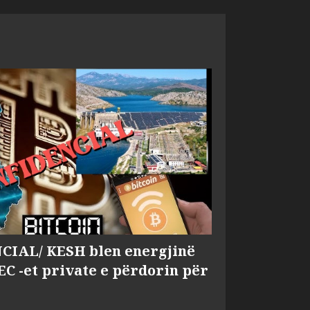
IAL/ KESH blen energjinë
EC -et private e përdorin për