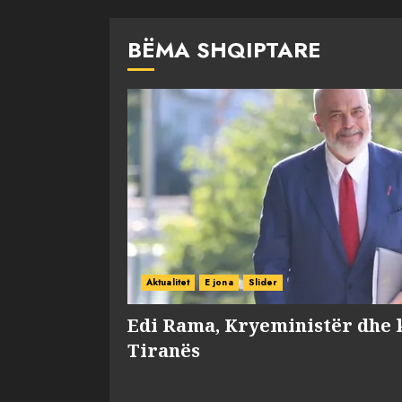
BËMA SHQIPTARE
Aktualitet
E jona
Slider
Edi Rama, Kryeministër dhe 
Tiranës