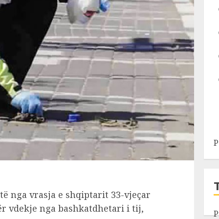
P
të nga vrasja e shqiptarit 33-vjeçar
ër vdekje nga bashkatdhetari i tij,
P