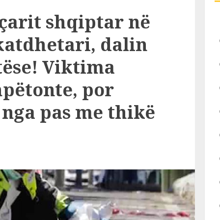
eçarit shqiptar në
katdhetari, dalin
tëse! Viktima
hpëtonte, por
 nga pas me thikë