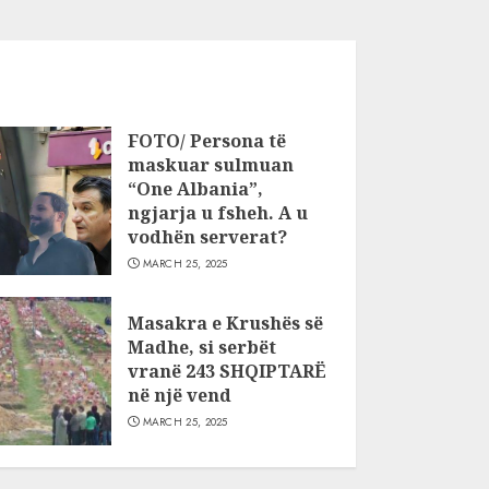
FOTO/ Persona të
maskuar sulmuan
“One Albania”,
ngjarja u fsheh. A u
vodhën serverat?
MARCH 25, 2025
Masakra e Krushës së
Madhe, si serbët
vranë 243 SHQIPTARË
në një vend
MARCH 25, 2025