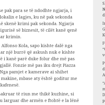
S
N
e pak para se të ndodhte ngjarja, i
d
lokalin e lagjes, ku në pak sekonda
I
në skenë krimi pak sekonda. Ngjarja
G
gurisë së biznesit, të cilët kanë qenë
K
ar krimin.
F
ë Alfonso Kola, sapo kishte dalë nga
“
uar një burrë që askush nuk e kishte
v
të i kanë parë duke folur dhe më pas
P
jallë. Fonzie më pas iku drejt Piazza
d
. Nga pamjet e kamerave ai shihet
A
 makine, mbase aty është goditur me
“
 kafenesë.
m
akruar të riun me thikë kuzhine, si
D
’u larguar dhe armën e ftohtë e la lënë
p