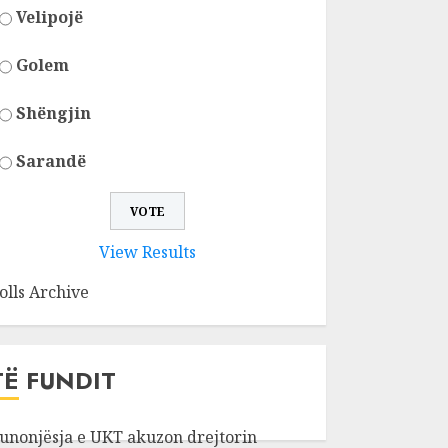
Velipojë
Golem
Shëngjin
Sarandë
View Results
olls Archive
TË FUNDIT
unonjësja e UKT akuzon drejtorin