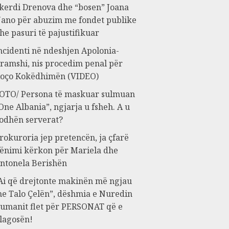
kerdi Drenova dhe “bosen” Joana
ano për abuzim me fondet publike
he pasuri të pajustifikuar
ncidenti në ndeshjen Apolonia-
ramshi, nis procedim penal për
oço Kokëdhimën (VIDEO)
OTO/ Persona të maskuar sulmuan
One Albania”, ngjarja u fsheh. A u
odhën serverat?
rokuroria jep pretencën, ja çfarë
ënimi kërkon për Mariela dhe
ntonela Berishën
Ai që drejtonte makinën më ngjau
e Talo Çelën”, dëshmia e Nuredin
umanit flet për PERSONAT që e
lagosën!