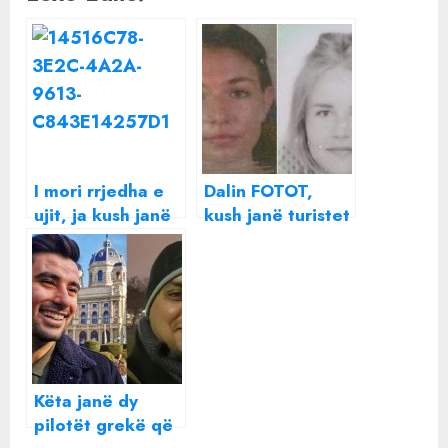
I mori rrjedha e
Dalin FOTOT,
ujit, ja kush janë
kush janë turistet
babë e bir që
e huaja që
humbën jetën në
humbën jetën
Malësi të Madhe
tragjikisht në
Valbonë
Këta janë dy
pilotët grekë që