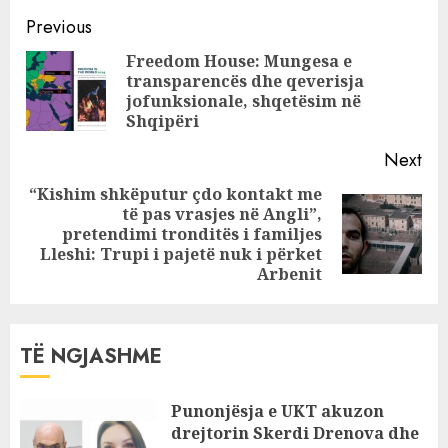
humbën jetën
Continue
nga rrëzimi i
Previous
aeroplanit
Reading
Freedom House: Mungesa e
zjarrfikës
transparencës dhe qeverisja
Pre
jofunksionale, shqetësim në
pos
Shqipëri
Next
“Kishim shkëputur çdo kontakt me
të pas vrasjes në Angli”,
Next
pretendimi tronditës i familjes
post:
Lleshi: Trupi i pajetë nuk i përket
Arbenit
TË NGJASHME
Punonjësja e UKT akuzon
drejtorin Skerdi Drenova dhe