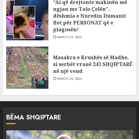
“Ai që drejtonte makinën më
ngjau me Talo Çelën”,
dëshmia e Nuredin Dumanit
flet për PERSONAT që e
plagosën!
MARCH 25, 2025
Masakra e Krushës së Madhe,
si serbët vranë 243 SHQIPTARË
në një vend
MARCH 25, 2025
BËMA SHQIPTARE