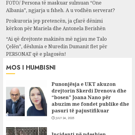
FOTO/ Persona të maskuar sulmuan “One
Albania”, ngjarja u fsheh. A u vodhën serverat?
Prokuroria jep pretencën, ja çfarë dënimi
kërkon për Mariela dhe Antonela Berishën
“Ai që drejtonte makinën më ngjau me Talo
Çelën”, dëshmia e Nuredin Dumanit flet për
PERSONAT që e plagosën!
MOS I HUMBISNI
Punonjësja e UKT akuzon
drejtorin Skerdi Drenova dhe
“bosen” Joana Nano për
abuzim me fondet publike dhe
pasuri të pajustifikuar
JULY 24, 2025
Incidenti në ndeshjen