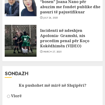
“bosen” Joana Nano për
abuzim me fondet publike dhe
pasuri të pajustifikuar
JULY 24, 2025
Incidenti në ndeshjen
Apolonia- Gramshi, nis
procedim penal për Koço
Kokëdhimën (VIDEO)
MARCH 27, 2025
SONDAZH
Ku pushohet më mirë në Shqipëri?
Vlorë