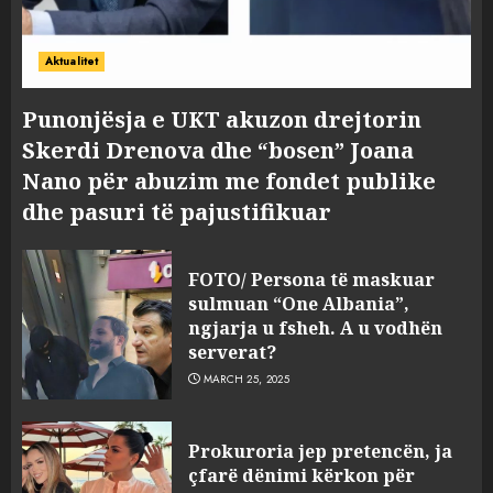
Aktualitet
Punonjësja e UKT akuzon drejtorin
Skerdi Drenova dhe “bosen” Joana
Nano për abuzim me fondet publike
dhe pasuri të pajustifikuar
FOTO/ Persona të maskuar
sulmuan “One Albania”,
ngjarja u fsheh. A u vodhën
serverat?
MARCH 25, 2025
Prokuroria jep pretencën, ja
çfarë dënimi kërkon për