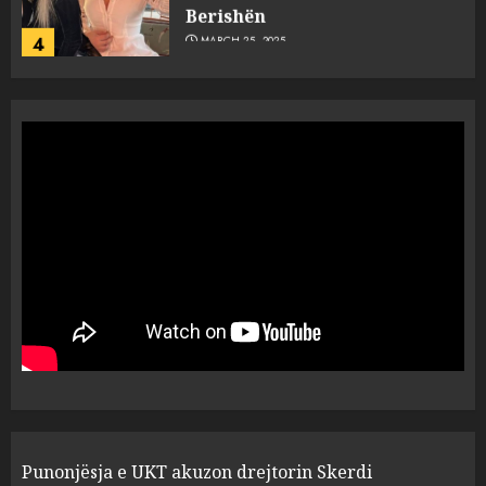
Berishën
4
MARCH 25, 2025
“Ai që drejtonte makinën më
ngjau me Talo Çelën”,
dëshmia e Nuredin Dumanit
flet për PERSONAT që e
plagosën!
5
MARCH 25, 2025
Punonjësja e UKT akuzon
drejtorin Skerdi Drenova dhe
“bosen” Joana Nano për
abuzim me fondet publike dhe
pasuri të pajustifikuar
1
JULY 24, 2025
Incidenti në ndeshjen
Punonjësja e UKT akuzon drejtorin Skerdi
Apolonia- Gramshi, nis