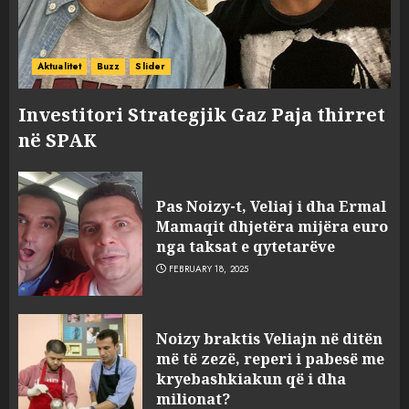
Aktualitet
Buzz
Slider
Investitori Strategjik Gaz Paja thirret
në SPAK
Pas Noizy-t, Veliaj i dha Ermal
Mamaqit dhjetëra mijëra euro
nga taksat e qytetarëve
FEBRUARY 18, 2025
FOTO/ Persona të maskuar
Noizy braktis Veliajn në ditën
sulmuan “One Albania”,
më të zezë, reperi i pabesë me
ngjarja u fsheh. A u vodhën
kryebashkiakun që i dha
serverat?
milionat?
3
MARCH 25, 2025