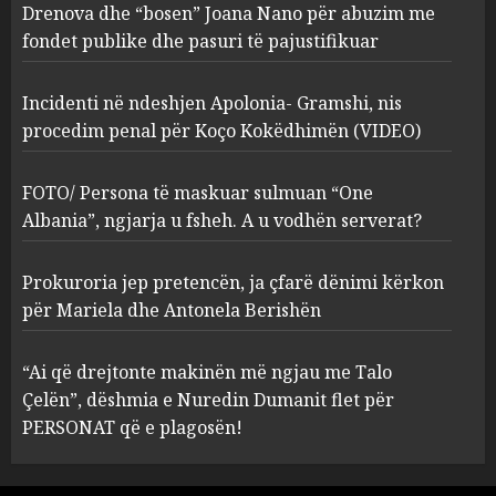
procedim penal për Koço
Drenova dhe “bosen” Joana Nano për abuzim me
Kokëdhimën (VIDEO)
fondet publike dhe pasuri të pajustifikuar
2
MARCH 27, 2025
Incidenti në ndeshjen Apolonia- Gramshi, nis
procedim penal për Koço Kokëdhimën (VIDEO)
FOTO/ Persona të maskuar
sulmuan “One Albania”,
ngjarja u fsheh. A u vodhën
FOTO/ Persona të maskuar sulmuan “One
serverat?
Albania”, ngjarja u fsheh. A u vodhën serverat?
3
MARCH 25, 2025
Prokuroria jep pretencën, ja çfarë dënimi kërkon
Prokuroria jep pretencën, ja
për Mariela dhe Antonela Berishën
çfarë dënimi kërkon për
Mariela dhe Antonela
“Ai që drejtonte makinën më ngjau me Talo
Berishën
Çelën”, dëshmia e Nuredin Dumanit flet për
4
MARCH 25, 2025
PERSONAT që e plagosën!
“Ai që drejtonte makinën më