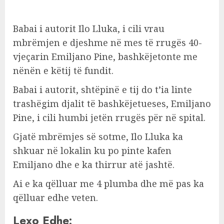
Babai i autorit Ilo Lluka, i cili vrau
mbrëmjen e djeshme në mes të rrugës 40-
vjeçarin Emiljano Pine, bashkëjetonte me
nënën e këtij të fundit.
Babai i autorit, shtëpinë e tij do t’ia linte
trashëgim djalit të bashkëjetueses, Emiljano
Pine, i cili humbi jetën rrugës për në spital.
Gjatë mbrëmjes së sotme, Ilo Lluka ka
shkuar në lokalin ku po pinte kafen
Emiljano dhe e ka thirrur atë jashtë.
Ai e ka qëlluar me 4 plumba dhe më pas ka
qëlluar edhe veten.
Lexo Edhe: