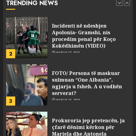
TRENDING NEWS
pasuri të pajustifikuar
1
JULY 24, 2025
Incidenti në ndeshjen
Apolonia- Gramshi, nis
procedim penal për Koço
Kokëdhimën (VIDEO)
2
MARCH 27, 2025
FOTO/ Persona të maskuar
sulmuan “One Albania”,
ngjarja u fsheh. A u vodhën
serverat?
3
MARCH 25, 2025
Prokuroria jep pretencën, ja
çfarë dënimi kërkon për
Mariela dhe Antonela