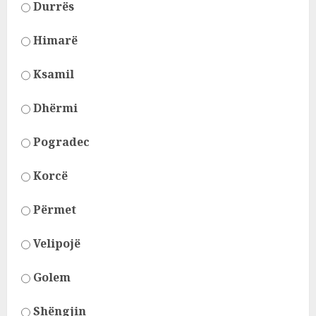
Durrës
Himarë
Ksamil
Dhërmi
Pogradec
Korcë
Përmet
Velipojë
Golem
Shëngjin