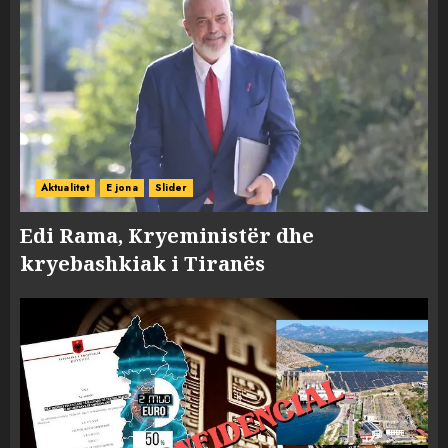
Aktualitet
E jona
Slider
Edi Rama, Kryeministër dhe
kryebashkiak i Tiranës