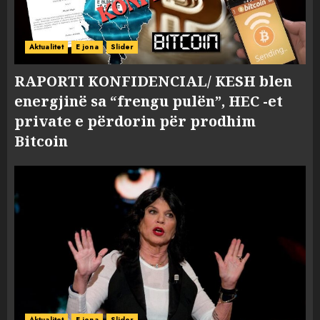
Aktualitet
E jona
Slider
RAPORTI KONFIDENCIAL/ KESH blen
energjinë sa “frengu pulën”, HEC -et
private e përdorin për prodhim
Bitcoin
Aktualitet
E jona
Slider