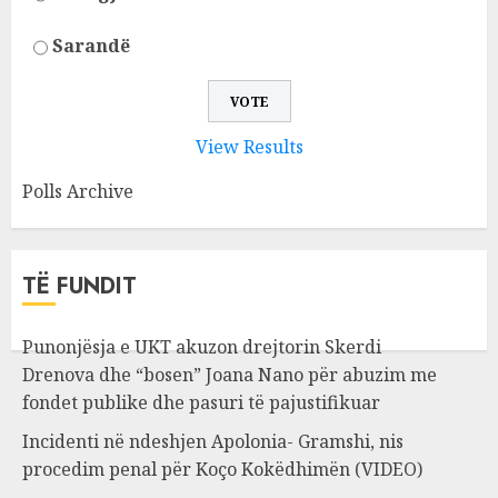
Sarandë
View Results
Polls Archive
TË FUNDIT
Punonjësja e UKT akuzon drejtorin Skerdi
Drenova dhe “bosen” Joana Nano për abuzim me
fondet publike dhe pasuri të pajustifikuar
Incidenti në ndeshjen Apolonia- Gramshi, nis
procedim penal për Koço Kokëdhimën (VIDEO)