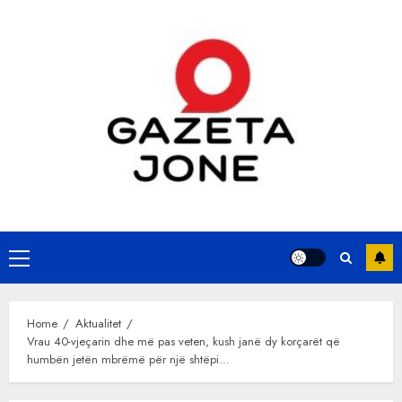
Skip
to
content
Primary
Menu
Home
Aktualitet
Vrau 40-vjeçarin dhe më pas veten, kush janë dy korçarët që
humbën jetën mbrëmë për një shtëpi…