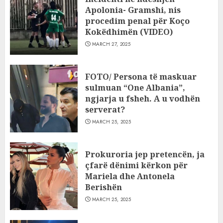
Apolonia- Gramshi, nis
procedim penal për Koço
Kokëdhimën (VIDEO)
MARCH 27, 2025
FOTO/ Persona të maskuar
sulmuan “One Albania”,
ngjarja u fsheh. A u vodhën
serverat?
MARCH 25, 2025
Prokuroria jep pretencën, ja
çfarë dënimi kërkon për
Mariela dhe Antonela
Berishën
MARCH 25, 2025