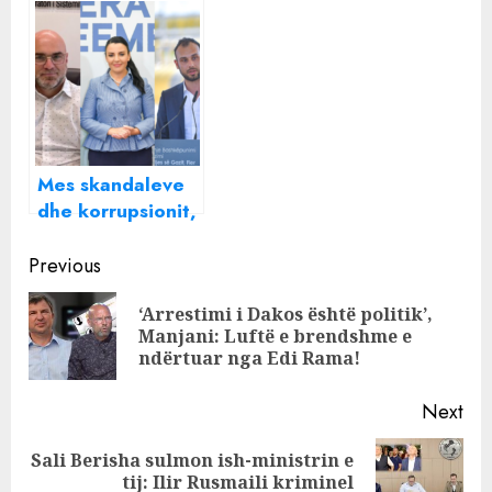
fluturimet për në
Liverpool ,
Birmingham dhe
Edinburg: A po
ikin pas ardhjes
së RyanAir?
Mes skandaleve
dhe korrupsionit,
Bela zëvendëson
Continue
çunat e saj në
Previous
OSHEE dhe Alb
Reading
‘Arrestimi i Dakos është politik’,
Gaz
Pre
Manjani: Luftë e brendshme e
pos
ndërtuar nga Edi Rama!
Next
Sali Berisha sulmon ish-ministrin e
Next
tij: Ilir Rusmaili kriminel