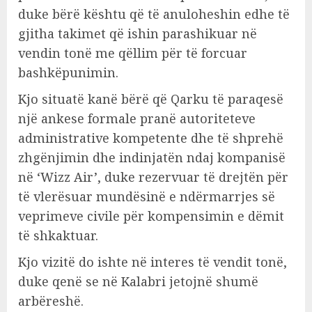
duke bërë kështu që të anuloheshin edhe të
gjitha takimet që ishin parashikuar në
vendin tonë me qëllim për të forcuar
bashkëpunimin.
Kjo situatë kanë bërë që Qarku të paraqesë
një ankese formale pranë autoriteteve
administrative kompetente dhe të shprehë
zhgënjimin dhe indinjatën ndaj kompanisë
në ‘Wizz Air’, duke rezervuar të drejtën për
të vlerësuar mundësinë e ndërmarrjes së
veprimeve civile për kompensimin e dëmit
të shkaktuar.
Kjo vizitë do ishte në interes të vendit tonë,
duke qenë se në Kalabri jetojnë shumë
arbëreshë.