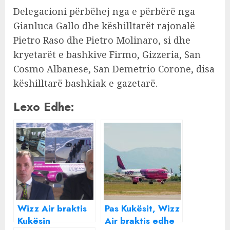
Delegacioni përbëhej nga e përbërë nga
Gianluca Gallo dhe këshilltarët rajonalë
Pietro Raso dhe Pietro Molinaro, si dhe
kryetarët e bashkive Firmo, Gizzeria, San
Cosmo Albanese, San Demetrio Corone, disa
këshilltarë bashkiak e gazetarë.
Lexo Edhe:
Wizz Air braktis
Pas Kukësit, Wizz
Kukësin
Air braktis edhe