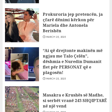
Prokuroria jep pretencën, ja
çfarë dënimi kërkon për
Mariela dhe Antonela
Berishën
MARCH 25, 2025
“Ai që drejtonte makinën më
ngjau me Talo Çelën”,
dëshmia e Nuredin Dumanit
flet për PERSONAT që e
plagosën!
MARCH 25, 2025
Masakra e Krushës së Madhe,
si serbët vranë 243 SHQIPTARË
në një vend