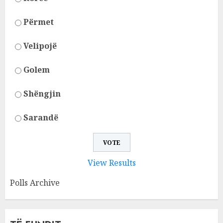
Përmet
Velipojë
Golem
Shëngjin
Sarandë
View Results
Polls Archive