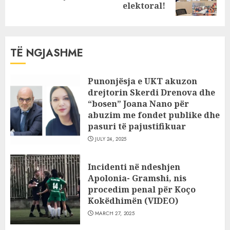
post:
elektoral!
TË NGJASHME
Punonjësja e UKT akuzon
drejtorin Skerdi Drenova dhe
“bosen” Joana Nano për
abuzim me fondet publike dhe
pasuri të pajustifikuar
JULY 24, 2025
Incidenti në ndeshjen
Apolonia- Gramshi, nis
procedim penal për Koço
Kokëdhimën (VIDEO)
MARCH 27, 2025