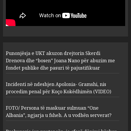
Punonjësja e UKT akuzon
drejtorin Skerdi Drenova dhe
“bosen” Joana Nano për
abuzim me fondet publike dhe
pasuri të pajustifikuar
1
JULY 24, 2025
Incidenti në ndeshjen
Punonjësja e UKT akuzon drejtorin Skerdi
Apolonia- Gramshi, nis
procedim penal për Koço
Drenova dhe “bosen” Joana Nano për abuzim me
Kokëdhimën (VIDEO)
fondet publike dhe pasuri të pajustifikuar
2
MARCH 27, 2025
Incidenti në ndeshjen Apolonia- Gramshi, nis
procedim penal për Koço Kokëdhimën (VIDEO)
FOTO/ Persona të maskuar
sulmuan “One Albania”,
ngjarja u fsheh. A u vodhën
FOTO/ Persona të maskuar sulmuan “One
serverat?
Albania”, ngjarja u fsheh. A u vodhën serverat?
3
MARCH 25, 2025