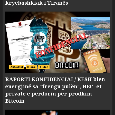
kryebashkiak i Tiranës
Aktualitet
E jona
Slider
RAPORTI KONFIDENCIAL/ KESH blen
energjinë sa “frengu pulën”, HEC -et
private e përdorin për prodhim
Bitcoin