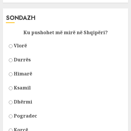
SONDAZH
Ku pushohet më mirë në Shqipëri?
Vlorë
Durrës
Himarë
Ksamil
Dhërmi
Pogradec
Korcë