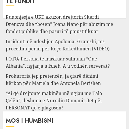
TË FUNDIT
Punonjësja e UKT akuzon drejtorin Skerdi
Drenova dhe “bosen” Joana Nano për abuzim me
fondet publike dhe pasuri të pajustifikuar
Incidenti në ndeshjen Apolonia- Gramshi, nis
procedim penal për Koço Kokëdhimën (VIDEO)
FOTO/ Persona të maskuar sulmuan “One
Albania”, ngjarja u fsheh. A u vodhën serverat?
Prokuroria jep pretencën, ja çfarë dënimi
kërkon për Mariela dhe Antonela Berishën
“Ai që drejtonte makinën më ngjau me Talo
Çelën”, dëshmia e Nuredin Dumanit flet për
PERSONAT që e plagosën!
MOS I HUMBISNI