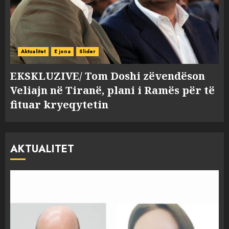
Aktualitet
E jona
Slider
EKSKLUZIVE/ Tom Doshi zëvendëson
Veliajn në Tiranë, plani i Ramës për të
fituar kryeqytetin
AKTUALITET