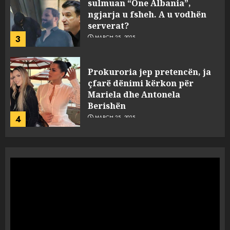
sulmuan “One Albania”,
ngjarja u fsheh. A u vodhën
serverat?
3
MARCH 25, 2025
Prokuroria jep pretencën, ja
çfarë dënimi kërkon për
Mariela dhe Antonela
Berishën
4
MARCH 25, 2025
“Ai që drejtonte makinën më
ngjau me Talo Çelën”,
dëshmia e Nuredin Dumanit
flet për PERSONAT që e
plagosën!
5
MARCH 25, 2025