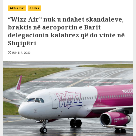
Aktualitet
Slider
“Wizz Air” nuk u ndahet skandaleve,
braktis në aeroportin e Barit
delegacionin kalabrez që do vinte në
Shqipëri
JUNE 7, 2023