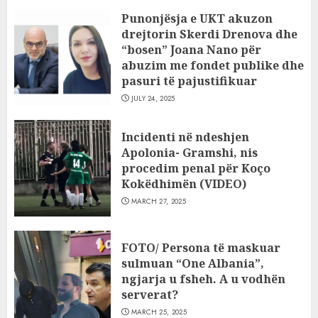
Punonjësja e UKT akuzon
drejtorin Skerdi Drenova dhe
“bosen” Joana Nano për
abuzim me fondet publike dhe
pasuri të pajustifikuar
JULY 24, 2025
Incidenti në ndeshjen
Apolonia- Gramshi, nis
procedim penal për Koço
Kokëdhimën (VIDEO)
MARCH 27, 2025
FOTO/ Persona të maskuar
sulmuan “One Albania”,
ngjarja u fsheh. A u vodhën
serverat?
MARCH 25, 2025