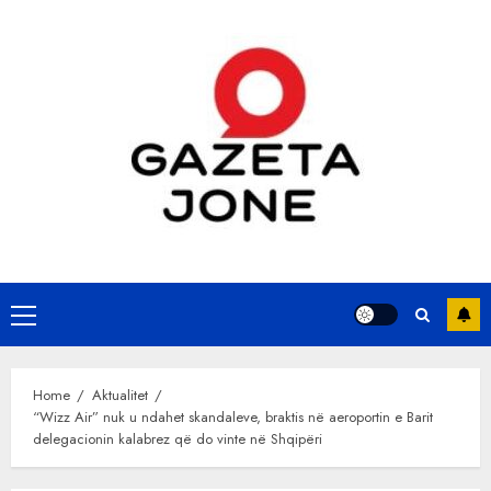
Skip
to
content
Primary
Menu
Home
Aktualitet
“Wizz Air” nuk u ndahet skandaleve, braktis në aeroportin e Barit
delegacionin kalabrez që do vinte në Shqipëri