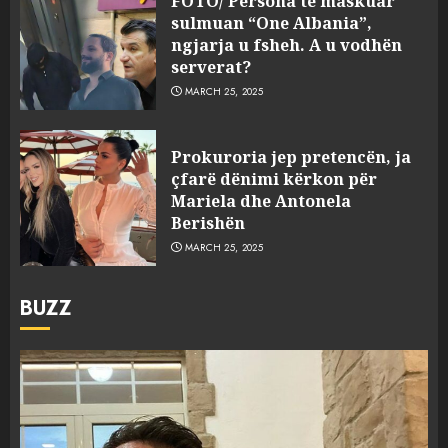
FOTO/ Persona të maskuar
sulmuan “One Albania”,
ngjarja u fsheh. A u vodhën
serverat?
MARCH 25, 2025
Prokuroria jep pretencën, ja
çfarë dënimi kërkon për
Mariela dhe Antonela
Berishën
MARCH 25, 2025
BUZZ