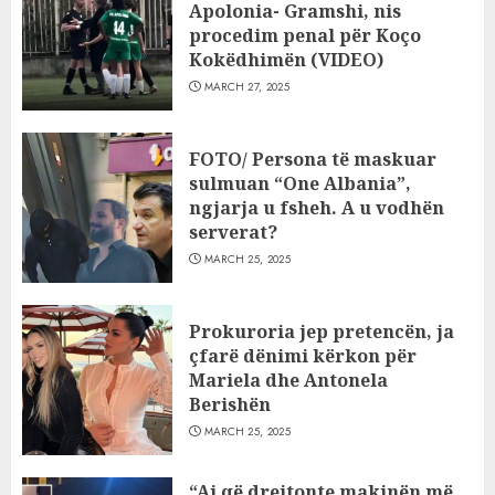
Apolonia- Gramshi, nis
procedim penal për Koço
Kokëdhimën (VIDEO)
MARCH 27, 2025
FOTO/ Persona të maskuar
sulmuan “One Albania”,
ngjarja u fsheh. A u vodhën
serverat?
MARCH 25, 2025
Prokuroria jep pretencën, ja
çfarë dënimi kërkon për
Mariela dhe Antonela
Berishën
MARCH 25, 2025
“Ai që drejtonte makinën më