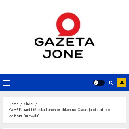
Skip
to
content
Primary
Menu
Home
Slider
Wow! Fustani i Monika Lunonjës shkon në Oscar, ja cila aktore
botërore “ia vodhi”