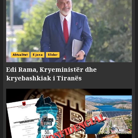
Aktualitet
E jona
Slider
Edi Rama, Kryeministër dhe
kryebashkiak i Tiranës