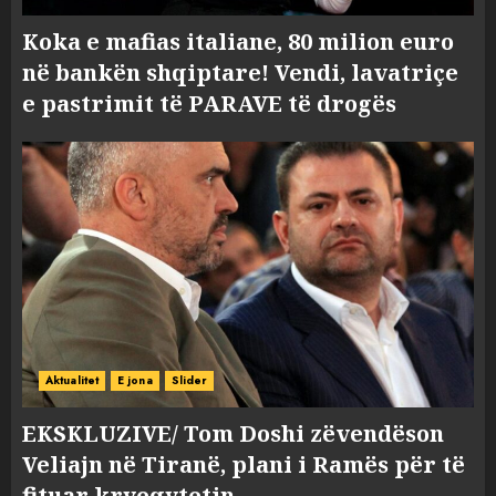
Koka e mafias italiane, 80 milion euro
në bankën shqiptare! Vendi, lavatriçe
e pastrimit të PARAVE të drogës
Aktualitet
E jona
Slider
EKSKLUZIVE/ Tom Doshi zëvendëson
Veliajn në Tiranë, plani i Ramës për të
fituar kryeqytetin