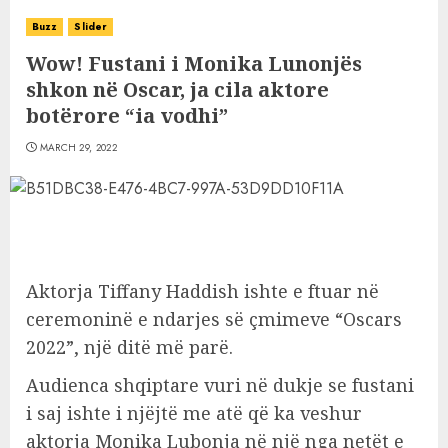
Buzz
Slider
Wow! Fustani i Monika Lunonjës
shkon në Oscar, ja cila aktore
botërore “ia vodhi”
MARCH 29, 2022
Aktorja Tiffany Haddish ishte e ftuar në
ceremoninë e ndarjes së çmimeve “Oscars
2022”, një ditë më parë.
Audienca shqiptare vuri në dukje se fustani
i saj ishte i njëjtë me atë që ka veshur
aktorja Monika Lubonja në një nga netët e