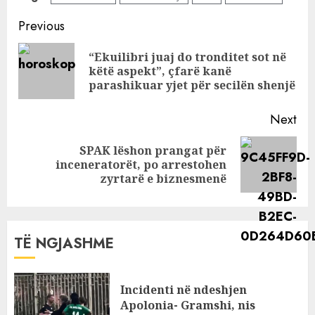
takim, Bruno
acarohet: Ku
Continue
Previous
shkon me c*cat
Reading
jashtë?
“Ekuilibri juaj do tronditet sot në
Pre
këtë aspekt”, çfarë kanë
pos
parashikuar yjet për secilën shenjë
Next
SPAK lëshon prangat për
Next
inceneratorët, po arrestohen
post:
zyrtarë e biznesmenë
TË NGJASHME
Incidenti në ndeshjen
Apolonia- Gramshi, nis