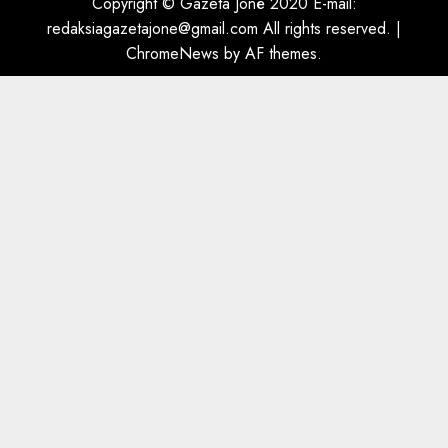
Copyright © Gazeta Jonë 2020 E-mail:
dëshmia e Nuredin Dumanit
redaksiagazetajone@gmail.com
All rights reserved.
|
flet për PERSONAT që e
ChromeNews
by AF themes.
plagosën!
5
MARCH 25, 2025