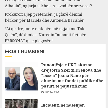
Albania”, ngjarja u fsheh. A u vodhën serverat?
Prokuroria jep pretencën, ja çfarë dënimi
kërkon për Mariela dhe Antonela Berishën
“Ai që drejtonte makinën më ngjau me Talo
Çelën”, dëshmia e Nuredin Dumanit flet për
PERSONAT që e plagosën!
MOS I HUMBISNI
Punonjësja e UKT akuzon
drejtorin Skerdi Drenova dhe
“bosen” Joana Nano për
abuzim me fondet publike dhe
pasuri të pajustifikuar
JULY 24, 2025
Incidenti në ndeshjen