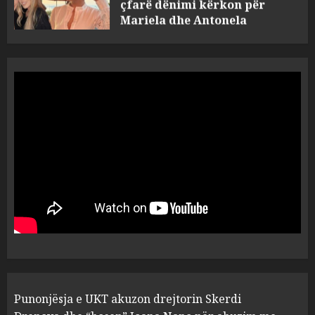
Berishën
4
MARCH 25, 2025
“Ai që drejtonte makinën më
ngjau me Talo Çelën”,
dëshmia e Nuredin Dumanit
flet për PERSONAT që e
plagosën!
5
MARCH 25, 2025
Punonjësja e UKT akuzon
drejtorin Skerdi Drenova dhe
“bosen” Joana Nano për
abuzim me fondet publike dhe
pasuri të pajustifikuar
1
JULY 24, 2025
Incidenti në ndeshjen
Punonjësja e UKT akuzon drejtorin Skerdi
Apolonia- Gramshi, nis
procedim penal për Koço