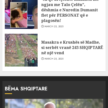
ngjau me Talo Çelën”,
dëshmia e Nuredin Dumanit
flet për PERSONAT që e
plagosën!
MARCH 25, 2025
Masakra e Krushës së Madhe,
si serbët vranë 243 SHQIPTARË
në një vend
MARCH 25, 2025
BËMA SHQIPTARE