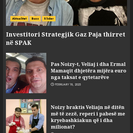
Aktualitet
Buzz
Slider
Investitori Strategjik Gaz Paja thirret
në SPAK
Pas Noizy-t, Veliaj i dha Ermal
Mamaqit dhjetëra mijëra euro
nga taksat e qytetarëve
FEBRUARY 18, 2025
FOTO/ Persona të maskuar
Noizy braktis Veliajn në ditën
sulmuan “One Albania”,
më të zezë, reperi i pabesë me
ngjarja u fsheh. A u vodhën
kryebashkiakun që i dha
serverat?
milionat?
3
MARCH 25, 2025