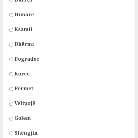
Himarë
Ksamil
Dhërmi
Pogradec
Korcë
Përmet
Velipojë
Golem
Shëngjin