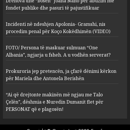
Drenova dhe “bosen” Joana Nano për abuzim me
Kokëdhimën (VIDEO)
fondet publike dhe pasuri të pajustifikuar
2
MARCH 27, 2025
Incidenti në ndeshjen Apolonia- Gramshi, nis
procedim penal për Koço Kokëdhimën (VIDEO)
FOTO/ Persona të maskuar
sulmuan “One Albania”,
ngjarja u fsheh. A u vodhën
FOTO/ Persona të maskuar sulmuan “One
serverat?
Albania”, ngjarja u fsheh. A u vodhën serverat?
3
MARCH 25, 2025
Prokuroria jep pretencën, ja çfarë dënimi kërkon
Prokuroria jep pretencën, ja
për Mariela dhe Antonela Berishën
çfarë dënimi kërkon për
Mariela dhe Antonela
“Ai që drejtonte makinën më ngjau me Talo
Berishën
Çelën”, dëshmia e Nuredin Dumanit flet për
4
MARCH 25, 2025
PERSONAT që e plagosën!
“Ai që drejtonte makinën më
ngjau me Talo Çelën”,