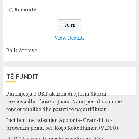
Sarandë
View Results
Polls Archive
TË FUNDIT
Punonjësja e UKT akuzon drejtorin Skerdi
Drenova dhe “bosen” Joana Nano për abuzim me
fondet publike dhe pasuri të pajustifikuar
Incidenti në ndeshjen Apolonia- Gramshi, nis
procedim penal për Koço Kokëdhimën (VIDEO)
FOTO/ Persona të maskuar sulmuan “One