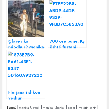
Çfarë i ka
700 orë punë. Ky
ndodhur? Monika
është fustani i
Kryemadhi shkon
nusërisë që
me bastun në
Versace bëri për
Apelin e GJKKO
Britney Spears!
Florjana i shkon
veshur
ekstravagante në
Tags:
monika fustani
monika lubonja
oscar
valdrin sahiti