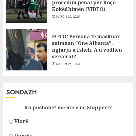
procedim penal për Koço
Kokëdhimën (VIDEO)
MARCH 27, 2025
FOTO/ Persona të maskuar
sulmuan “One Albania”,
ngjarja u fsheh. A u vodhën
serverat?
MARCH 25, 2025
SONDAZH
Ku pushohet më mirë në Shqipëri?
Vlorë
Durrës