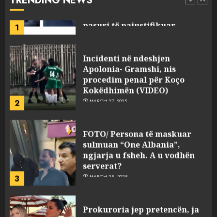
TRENDING NEWS
pasuri të pajustifikuar
1
JULY 24, 2025
Incidenti në ndeshjen
Apolonia- Gramshi, nis
procedim penal për Koço
Kokëdhimën (VIDEO)
2
MARCH 27, 2025
FOTO/ Persona të maskuar
sulmuan “One Albania”,
ngjarja u fsheh. A u vodhën
serverat?
3
MARCH 25, 2025
Prokuroria jep pretencën, ja
çfarë dënimi kërkon për
Mariela dhe Antonela