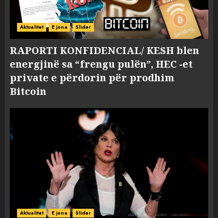
Aktualitet
E jona
Slider
RAPORTI KONFIDENCIAL/ KESH blen
energjinë sa “frengu pulën”, HEC -et
private e përdorin për prodhim
Bitcoin
Aktualitet
E jona
Slider