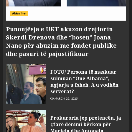
Aktualitet
Punonjësja e UKT akuzon drejtorin
Skerdi Drenova dhe “bosen” Joana
Nano për abuzim me fondet publike
dhe pasuri të pajustifikuar
FOTO/ Persona të maskuar
sulmuan “One Albania”,
ngjarja u fsheh. A u vodhën
serverat?
MARCH 25, 2025
Prokuroria jep pretencën, ja
çfarë dënimi kërkon për
Mariela dhe Antonela