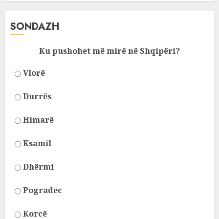
SONDAZH
Ku pushohet më mirë në Shqipëri?
Vlorë
Durrës
Himarë
Ksamil
Dhërmi
Pogradec
Korcë