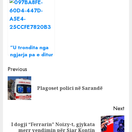
Lubonja ka diçka
skafit në Himarë,
për të thënë: Ka
pësojnë djegie
mbaruar…
katër pushuesit
nga Kosova
“U trondita nga
ngjarja pa e ditur
që ishte gjaku
Continue
im”/ Pedagogia e
Previous
njohur e afërme
Reading
e vogëlushes që
Pre
Plagoset polici në Sarandë
humbi jetën
pos
tragjikisht në
Himarë, bën
Next
paralajmërimin e
fortë
I dogji “Ferrarin” Noizy-t, gjykata
Next
merr vendimin për Siar Kontin