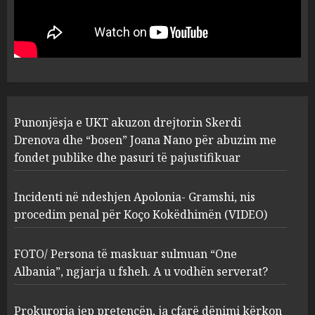
sulmuan “One Albania”,
ngjarja u fsheh. A u vodhën
serverat?
3
MARCH 25, 2025
Prokuroria jep pretencën, ja
Punonjësja e UKT akuzon drejtorin Skerdi
çfarë dënimi kërkon për
Mariela dhe Antonela
Drenova dhe “bosen” Joana Nano për abuzim me
Berishën
fondet publike dhe pasuri të pajustifikuar
4
MARCH 25, 2025
Incidenti në ndeshjen Apolonia- Gramshi, nis
procedim penal për Koço Kokëdhimën (VIDEO)
“Ai që drejtonte makinën më
ngjau me Talo Çelën”,
dëshmia e Nuredin Dumanit
FOTO/ Persona të maskuar sulmuan “One
flet për PERSONAT që e
Albania”, ngjarja u fsheh. A u vodhën serverat?
plagosën!
5
MARCH 25, 2025
Prokuroria jep pretencën, ja çfarë dënimi kërkon