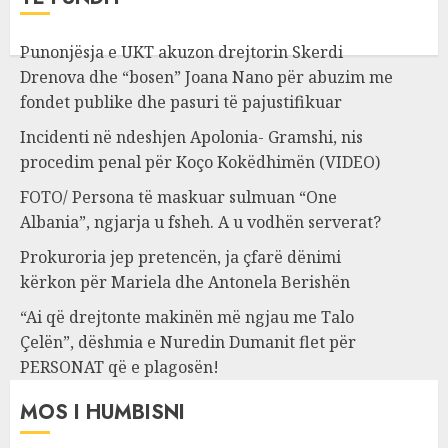
Punonjësja e UKT akuzon drejtorin Skerdi
Drenova dhe “bosen” Joana Nano për abuzim me
fondet publike dhe pasuri të pajustifikuar
Incidenti në ndeshjen Apolonia- Gramshi, nis
procedim penal për Koço Kokëdhimën (VIDEO)
FOTO/ Persona të maskuar sulmuan “One
Albania”, ngjarja u fsheh. A u vodhën serverat?
Prokuroria jep pretencën, ja çfarë dënimi
kërkon për Mariela dhe Antonela Berishën
“Ai që drejtonte makinën më ngjau me Talo
Çelën”, dëshmia e Nuredin Dumanit flet për
PERSONAT që e plagosën!
MOS I HUMBISNI