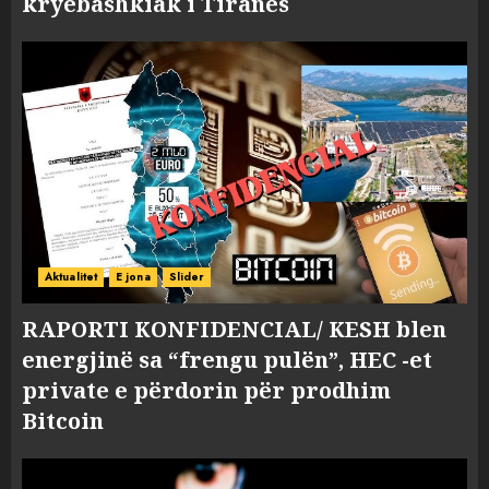
kryebashkiak i Tiranës
Aktualitet
E jona
Slider
RAPORTI KONFIDENCIAL/ KESH blen
energjinë sa “frengu pulën”, HEC -et
private e përdorin për prodhim
Bitcoin