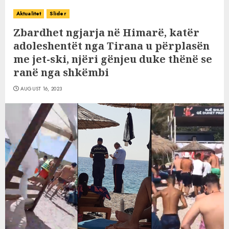
Aktualitet
Slider
Zbardhet ngjarja në Himarë, katër
adoleshentët nga Tirana u përplasën
me jet-ski, njëri gënjeu duke thënë se
ranë nga shkëmbi
AUGUST 16, 2023