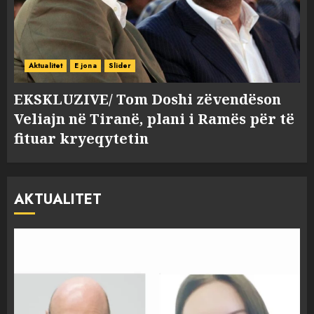
Aktualitet
E jona
Slider
EKSKLUZIVE/ Tom Doshi zëvendëson
Veliajn në Tiranë, plani i Ramës për të
fituar kryeqytetin
AKTUALITET