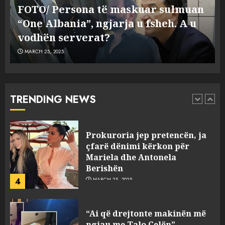
procedim penal për Koço
FOTO/ Persona të maskuar sulmuan
Kokëdhimën (VIDEO)
“One Albania”, ngjarja u fsheh. A u
2
MARCH 27, 2025
vodhën serverat?
MARCH 25, 2025
FOTO/ Persona të maskuar
sulmuan “One Albania”,
ngjarja u fsheh. A u vodhën
serverat?
TRENDING NEWS
3
MARCH 25, 2025
Prokuroria jep pretencën, ja
çfarë dënimi kërkon për
Mariela dhe Antonela
Berishën
4
MARCH 25, 2025
“Ai që drejtonte makinën më
ngjau me Talo Çelën”,