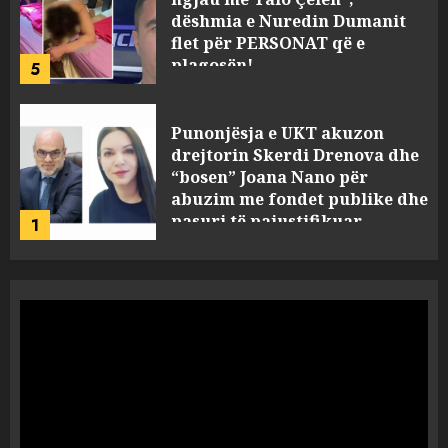
dëshmia e Nuredin Dumanit
flet për PERSONAT që e
plagosën!
5
MARCH 25, 2025
Punonjësja e UKT akuzon
drejtorin Skerdi Drenova dhe
“bosen” Joana Nano për
abuzim me fondet publike dhe
pasuri të pajustifikuar
1
JULY 24, 2025
Incidenti në ndeshjen
Apolonia- Gramshi, nis
procedim penal për Koço
Kokëdhimën (VIDEO)
2
MARCH 27, 2025
FOTO/ Persona të maskuar