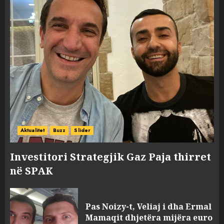
FOTO/ Persona të maskuar
sulmuan “One Albania”,
Aktualitet
Buzz
Slider
ngjarja u fsheh. A u vodhën
serverat?
Investitori Strategjik Gaz Paja thirret
3
MARCH 25, 2025
në SPAK
Prokuroria jep pretencën, ja
çfarë dënimi kërkon për
Pas Noizy-t, Veliaj i dha Ermal
Mariela dhe Antonela
Mamaqit dhjetëra mijëra euro