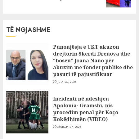
post:
TË NGJASHME
Punonjësja e UKT akuzon
drejtorin Skerdi Drenova dhe
“bosen” Joana Nano për
abuzim me fondet publike dhe
pasuri të pajustifikuar
JULY 24, 2025
Incidenti në ndeshjen
Apolonia- Gramshi, nis
procedim penal për Koço
Kokëdhimën (VIDEO)
MARCH 27, 2025