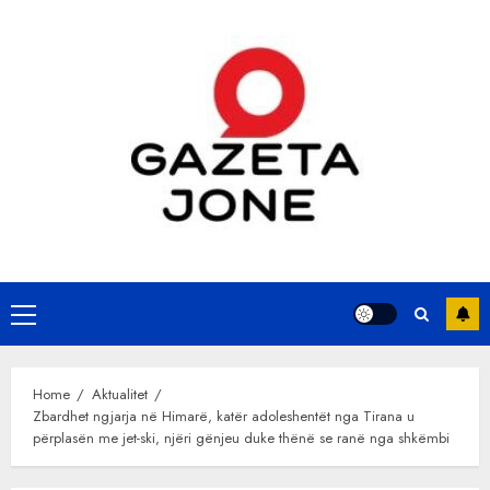
Skip
to
content
Primary
Menu
Home
Aktualitet
Zbardhet ngjarja në Himarë, katër adoleshentët nga Tirana u
përplasën me jet-ski, njëri gënjeu duke thënë se ranë nga shkëmbi