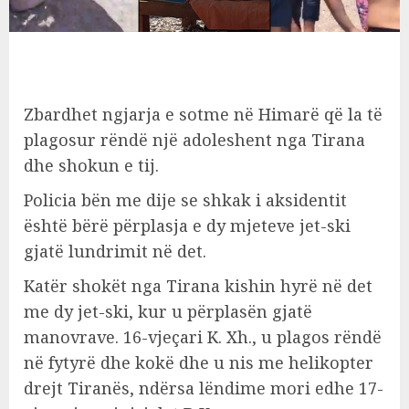
Zbardhet ngjarja e sotme në Himarë që la të
plagosur rëndë një adoleshent nga Tirana
dhe shokun e tij.
Policia bën me dije se shkak i aksidentit
është bërë përplasja e dy mjeteve jet-ski
gjatë lundrimit në det.
Katër shokët nga Tirana kishin hyrë në det
me dy jet-ski, kur u përplasën gjatë
manovrave. 16-vjeçari K. Xh., u plagos rëndë
në fytyrë dhe kokë dhe u nis me helikopter
drejt Tiranës, ndërsa lëndime mori edhe 17-