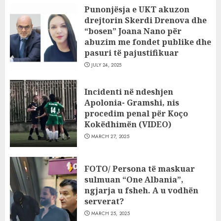
Punonjësja e UKT akuzon
drejtorin Skerdi Drenova dhe
“bosen” Joana Nano për
abuzim me fondet publike dhe
pasuri të pajustifikuar
JULY 24, 2025
Incidenti në ndeshjen
Apolonia- Gramshi, nis
procedim penal për Koço
Kokëdhimën (VIDEO)
MARCH 27, 2025
FOTO/ Persona të maskuar
sulmuan “One Albania”,
ngjarja u fsheh. A u vodhën
serverat?
MARCH 25, 2025