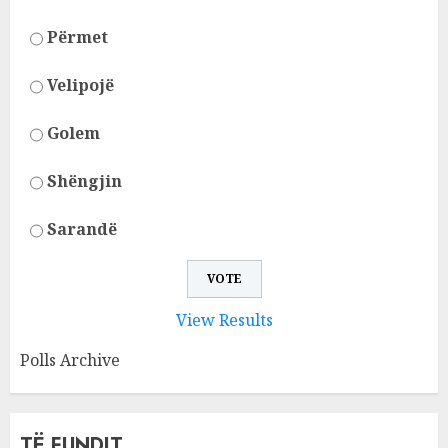
Përmet
Velipojë
Golem
Shëngjin
Sarandë
View Results
Polls Archive
TË FUNDIT