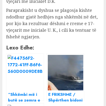
vjeçari me inicialet D.K.
Paraprakisht u dyshua se plagosja kishte
ndodhur gjatë hedhjes nga shkëmbi në det,
por kjo ka rezultuar dëshmi e rreme e 17-
vjeçarit me iniciale U. K., i cili ka tentuar të
fshehë ngjarjen.
Lexo Edhe:
“Shkëmbi më i
E FRIKSHME /
butë se zemra e
Shpërthen bidoni
Ilirit”, Monika
i benzinës brenda