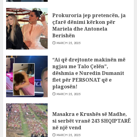
Prokuroria jep pretencën, ja
çfarë dënimi kërkon për
Mariela dhe Antonela
Berishën
MARCH 25, 2025
“Ai që drejtonte makinën më
ngjau me Talo Çelën”,
dëshmia e Nuredin Dumanit
flet për PERSONAT që e
plagosën!
MARCH 25, 2025
Masakra e Krushës së Madhe,
si serbët vranë 243 SHQIPTARË
në një vend
MARCH 25, 2025