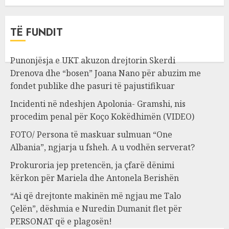
TË FUNDIT
Punonjësja e UKT akuzon drejtorin Skerdi
Drenova dhe “bosen” Joana Nano për abuzim me
fondet publike dhe pasuri të pajustifikuar
Incidenti në ndeshjen Apolonia- Gramshi, nis
procedim penal për Koço Kokëdhimën (VIDEO)
FOTO/ Persona të maskuar sulmuan “One
Albania”, ngjarja u fsheh. A u vodhën serverat?
Prokuroria jep pretencën, ja çfarë dënimi
kërkon për Mariela dhe Antonela Berishën
“Ai që drejtonte makinën më ngjau me Talo
Çelën”, dëshmia e Nuredin Dumanit flet për
PERSONAT që e plagosën!