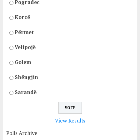
Pogradec
Korcë
Përmet
Velipojë
Golem
Shëngjin
Sarandë
View Results
Polls Archive