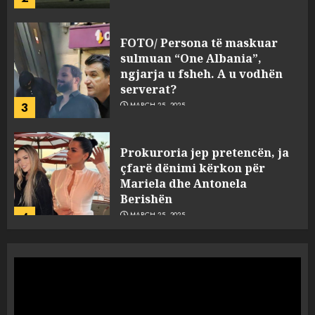
FOTO/ Persona të maskuar
sulmuan “One Albania”,
ngjarja u fsheh. A u vodhën
serverat?
3
MARCH 25, 2025
Prokuroria jep pretencën, ja
çfarë dënimi kërkon për
Mariela dhe Antonela
Berishën
4
MARCH 25, 2025
“Ai që drejtonte makinën më
ngjau me Talo Çelën”,
dëshmia e Nuredin Dumanit
flet për PERSONAT që e
plagosën!
5