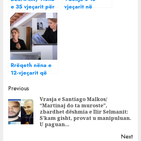
e 35 vjeçarit për
vjeçarit në
gruan e Jetnorit:
Tiranë, eksperti
Është një vajzë e
jep alarmin:
rregullt dhe e
Kujdes nga
ndershme!
bateritë e
makinave,
çlirojnë gaz
vdekjeprurrës
Rrëqeth nëna e
12-vjeçarit që
ndërroi jetë në
Continue
QSUT, rrëfen
Previous
momentet e
Reading
Vrasja e Santiago Malkos/
fundit të të birit:
“Martinaj do ta muroste”,
Pre
Më kërkoi të
zbardhet dëshmia e Ilir Selmanit:
shtrihesha pranë
pos
S’kam gisht, provat u manipuluan.
U paguan…
tij e ta përqafoja,
por…
Next