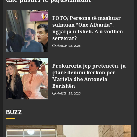
FOTO/ Persona të maskuar
sulmuan “One Albania”,
ngjarja u fsheh. A u vodhën
serverat?
MARCH 25, 2025
Prokuroria jep pretencën, ja
çfarë dënimi kërkon për
Mariela dhe Antonela
Berishën
MARCH 25, 2025
BUZZ