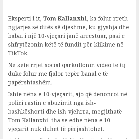
Eksperti i it,
Tom Kallanxhi
, ka folur rreth
ngjarjes së ditës së djeshme, ku gjyshja dhe
babai i një 10-vjeçari janë arrestuar, pasi e
shfrytëzonin këtë të fundit për klikime në
TikTok.
Në këtë rrjet social qarkullonin video të tij
duke folur me fjalor tepër banal e të
papërshtashëm.
Ishte nëna e 10-vjeçarit, ajo që denoncoi në
polici rastin e abuzimit nga ish-
bashkëshorti dhe ish-vjehrra, megjithatë
Tom Kallanxhi tha se edhe nëna e 10-
vjeçarit nuk duhet të përjashtohet.