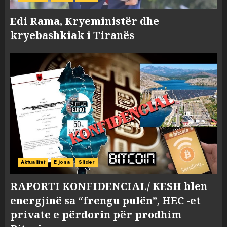
Edi Rama, Kryeministër dhe
kryebashkiak i Tiranës
Aktualitet
E jona
Slider
RAPORTI KONFIDENCIAL/ KESH blen
energjinë sa “frengu pulën”, HEC -et
private e përdorin për prodhim