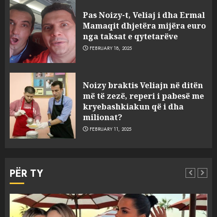
Pas Noizy-t, Veliaj i dha Ermal
Mamaqit dhjetëra mijëra euro
nga taksat e qytetarëve
FEBRUARY 18, 2025
FOTO/ Persona të maskuar
Noizy braktis Veliajn në ditën
sulmuan “One Albania”,
më të zezë, reperi i pabesë me
ngjarja u fsheh. A u vodhën
kryebashkiakun që i dha
serverat?
milionat?
3
MARCH 25, 2025
FEBRUARY 11, 2025
Prokuroria jep pretencën, ja
çfarë dënimi kërkon për
PËR TY
Mariela dhe Antonela
Berishën
4
MARCH 25, 2025