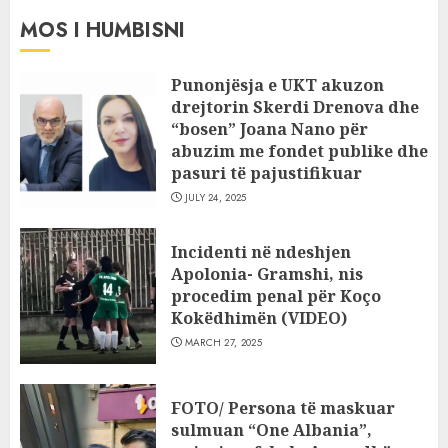
MOS I HUMBISNI
Punonjësja e UKT akuzon
drejtorin Skerdi Drenova dhe
“bosen” Joana Nano për
abuzim me fondet publike dhe
pasuri të pajustifikuar
JULY 24, 2025
Incidenti në ndeshjen
Apolonia- Gramshi, nis
procedim penal për Koço
Kokëdhimën (VIDEO)
MARCH 27, 2025
FOTO/ Persona të maskuar
sulmuan “One Albania”,