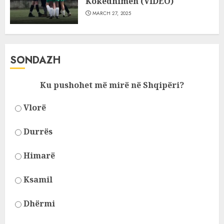
Kokëdhimën (VIDEO)
MARCH 27, 2025
SONDAZH
Ku pushohet më mirë në Shqipëri?
Vlorë
Durrës
Himarë
Ksamil
Dhërmi