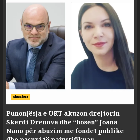
Aktualitet
Punonjësja e UKT akuzon drejtorin
Skerdi Drenova dhe “bosen” Joana
Nano për abuzim me fondet publike
dhe pasuri të pajustifikuar