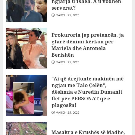
ngjarja u fsheh. A u vodhën
serverat?
MARCH 25, 2025
Prokuroria jep pretencën, ja
çfarë dënimi kërkon për
Mariela dhe Antonela
Berishën
MARCH 25, 2025
“Ai që drejtonte makinën më
ngjau me Talo Çelën”,
dëshmia e Nuredin Dumanit
flet për PERSONAT që e
plagosën!
MARCH 25, 2025
Masakra e Krushës së Madhe,