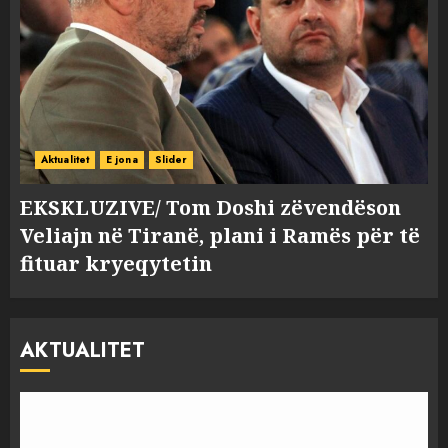
Aktualitet
E jona
Slider
EKSKLUZIVE/ Tom Doshi zëvendëson
Veliajn në Tiranë, plani i Ramës për të
fituar kryeqytetin
AKTUALITET