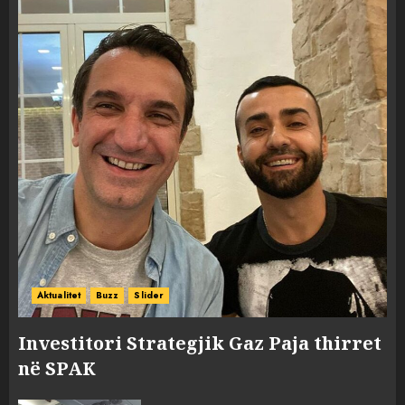
Aktualitet
Buzz
Slider
Investitori Strategjik Gaz Paja thirret
në SPAK