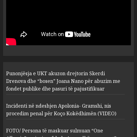
MARCH 25, 2025
Punonjësja e UKT akuzon
drejtorin Skerdi Drenova dhe
“bosen” Joana Nano për
abuzim me fondet publike dhe
pasuri të pajustifikuar
1
JULY 24, 2025
Incidenti në ndeshjen
Punonjësja e UKT akuzon drejtorin Skerdi
Apolonia- Gramshi, nis
procedim penal për Koço
Drenova dhe “bosen” Joana Nano për abuzim me
Kokëdhimën (VIDEO)
fondet publike dhe pasuri të pajustifikuar
2
MARCH 27, 2025
Incidenti në ndeshjen Apolonia- Gramshi, nis
procedim penal për Koço Kokëdhimën (VIDEO)
FOTO/ Persona të maskuar
sulmuan “One Albania”,
ngjarja u fsheh. A u vodhën
FOTO/ Persona të maskuar sulmuan “One
serverat?