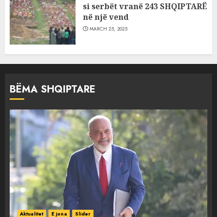
si serbët vranë 243 SHQIPTARË
në një vend
MARCH 25, 2025
BËMA SHQIPTARE
Aktualitet
E jona
Slider