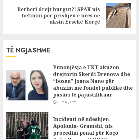
Berberi drejt burgut?! SPAK nis
Next
hetimin për prishjen e urës në
post:
aksin Ersekë-Korçë
TË NGJASHME
Punonjësja e UKT akuzon
drejtorin Skerdi Drenova dhe
“bosen” Joana Nano për
abuzim me fondet publike dhe
pasuri të pajustifikuar
JULY 24, 2025
Incidenti në ndeshjen
Apolonia- Gramshi, nis
procedim penal për Koço