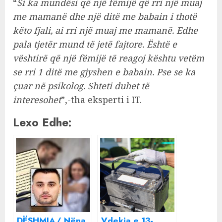
“
Si ka mundësi që një fëmijë që rri një muaj
me mamanë dhe një ditë me babain i thotë
këto fjali, ai rri një muaj me mamanë. Edhe
pala tjetër mund të jetë fajtore. Është e
vështirë që një fëmijë të reagoj kështu vetëm
se rri 1 ditë me gjyshen e babain. Pse se ka
çuar në psikolog. Shteti duhet të
interesohet
”,-tha eksperti i IT.
Lexo Edhe:
DËSHMIA/ Nëna
Vdekja e 13-