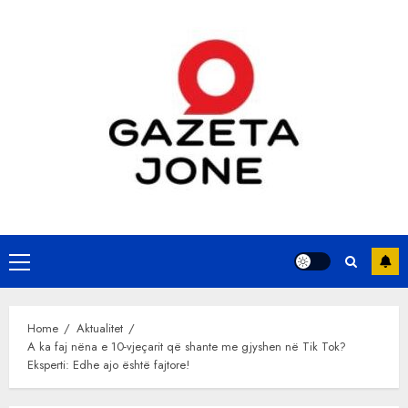
Skip
to
content
Primary
Menu
Home
Aktualitet
A ka faj nëna e 10-vjeçarit që shante me gjyshen në Tik Tok?
Eksperti: Edhe ajo është fajtore!