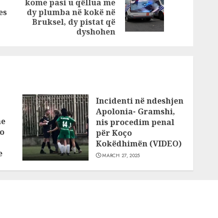
kome pasi u qëllua me
Previous
Next
es
dy plumba në kokë në
post:
post:
Bruksel, dy pistat që
dyshohen
Incidenti në ndeshjen
Apolonia- Gramshi,
he
nis procedim penal
o
për Koço
Kokëdhimën (VIDEO)
e
MARCH 27, 2025