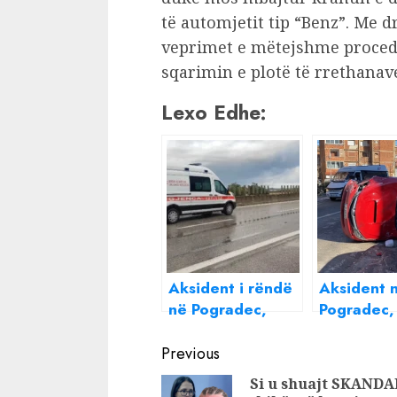
të automjetit tip “Benz”. Me 
veprimet e mëtejshme proced
sqarimin e plotë të rrethanave
Lexo Edhe:
Aksident i rëndë
Aksident 
në Pogradec,
Pogradec,
dyshohet për një
“Fordi”
Continue
viktimë
përfundo
Previous
gomat për
Reading
Si u shuajt SKANDAL