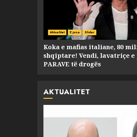
Aktualitet
E jona
Slider
Koka e mafias italiane, 80 mi
shqiptare! Vendi, lavatriçe e
PARAVE të drogës
AKTUALITET