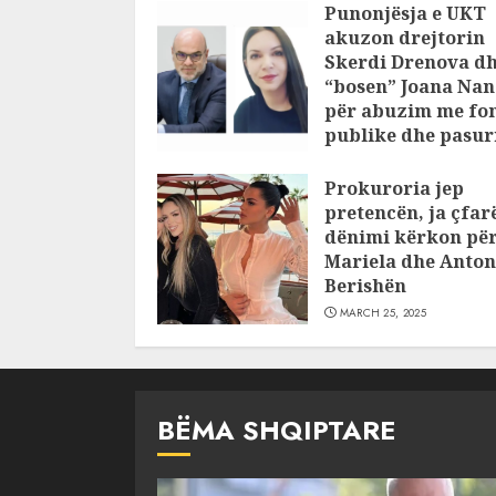
Punonjësja e UKT
akuzon drejtorin
Skerdi Drenova d
“bosen” Joana Nan
për abuzim me fo
publike dhe pasuri
pajustifikuar
Prokuroria jep
JULY 24, 2025
pretencën, ja çfar
dënimi kërkon pë
Mariela dhe Anton
Berishën
MARCH 25, 2025
BËMA SHQIPTARE