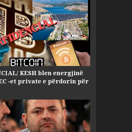
IAL/ KESH blen energjinë
EC -et private e përdorin për