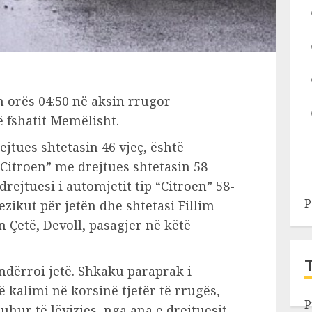
 orës 04:50 në aksin rrugor
 fshatit Memëlisht.
jtues shtetasin 46 vjeç, është
Citroen” me drejtues shtetasin 58
drejtuesi i automjetit tip “Citroen” 58-
P
rezikut për jetën dhe shtetasi Fillim
n Çetë, Devoll, pasagjer në këtë
 ndërroi jetë. Shkaku paraprak i
 kalimi në korsinë tjetër të rrugës,
P
ur të lëvizjes, nga ana e drejtuesit