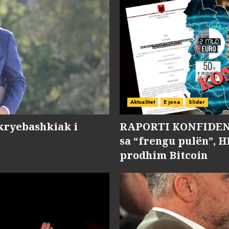
Aktualitet
E jona
Slider
kryebashkiak i
RAPORTI KONFIDENC
sa “frengu pulën”, H
prodhim Bitcoin