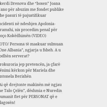
kerdi Drenova dhe “bosen” Joana
ano për abuzim me fondet publike
he pasuri të pajustifikuar
ncidenti në ndeshjen Apolonia-
ramshi, nis procedim penal për
oço Kokëdhimën (VIDEO)
OTO/ Persona të maskuar sulmuan
One Albania”, ngjarja u fsheh. A u
odhën serverat?
rokuroria jep pretencën, ja çfarë
ënimi kërkon për Mariela dhe
ntonela Berishën
Ai që drejtonte makinën më ngjau
e Talo Çelën”, dëshmia e Nuredin
umanit flet për PERSONAT që e
lagosën!