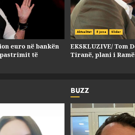
Aktualitet
E jona
Slider
lion euro në bankën
EKSKLUZIVE/ Tom Do
 pastrimit të
Tiranë, plani i Ramë
BUZZ