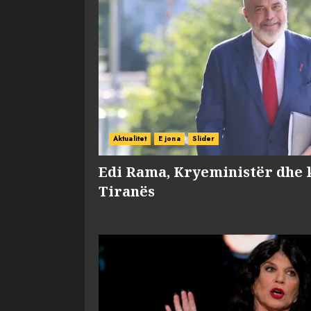
Aktualitet
E jona
Slider
Edi Rama, Kryeministër dhe 
Tiranës