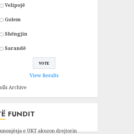
Velipojë
Golem
Shëngjin
Sarandë
View Results
olls Archive
TË FUNDIT
unonjësja e UKT akuzon drejtorin