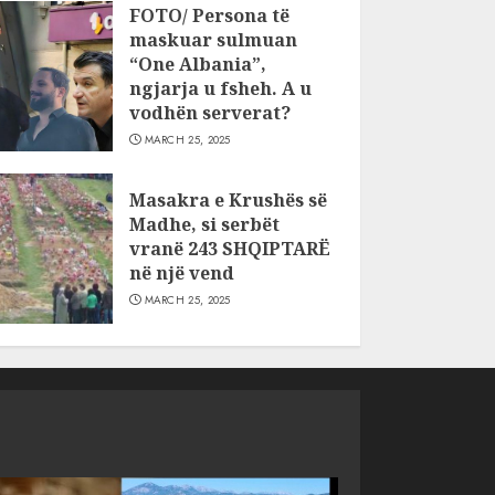
FOTO/ Persona të
maskuar sulmuan
“One Albania”,
ngjarja u fsheh. A u
vodhën serverat?
MARCH 25, 2025
Masakra e Krushës së
Madhe, si serbët
vranë 243 SHQIPTARË
në një vend
MARCH 25, 2025