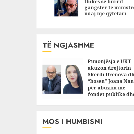
thikës së burrit
gangster të ministr
ndaj një qytetari
TË NGJASHME
Punonjësja e UKT
akuzon drejtorin
Skerdi Drenova d
“bosen” Joana Nan
për abuzim me
fondet publike dh
pasuri të
pajustifikuar
JULY 24, 2025
MOS I HUMBISNI