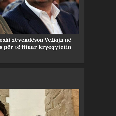
shi zëvendëson Veliajn në
s për të fituar kryeqytetin