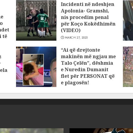
Incidenti në ndeshjen
Apolonia- Gramshi,
he
nis procedim penal
o
për Koço Kokëdhimën
ndet
(VIDEO)
 të
MARCH 27, 2025
“Ai që drejtonte
makinën më ngjau me
ë
Talo Çelën”, dëshmia
r
e Nuredin Dumanit
ela
flet për PERSONAT që
e plagosën!
MARCH 25, 2025