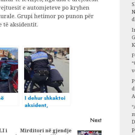
S
drejtuesit e automjeteve po kryhen
N
urale. Grupi hetimor po punon për
d
 të aksidentit.
I
G
K
F
“
v
P
d
A
në
I dehur shkaktoi
aksident,
“
arrestohet
m
n me
nënkomisari i
Next
D
pjetë
policisë në
p
I i
Mirditori në gjendje
Pogradec