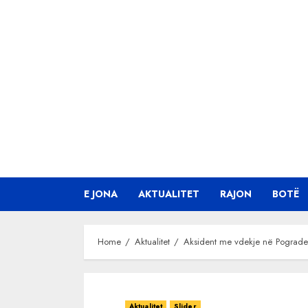
Skip
to
content
E JONA
AKTUALITET
RAJON
BOTË
Home
Aktualitet
Aksident me vdekje në Pograd
Aktualitet
Slider