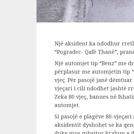
Një aksident ka ndodhur rreth
“Pogradec- Qafë Thanë”, pranë
Një automjet tip “Benz” me dre
përplasur me automjetin tip “
vjeç. Për pasojë janë dëmtuar 
vjeçari i cili ndodhet jashtë r
Zeka 80 vjeç, banues në fshati
automjet.
Si pasojë e plagëve 80-vjeçari
aksidentit dyshohet se ka qenë
duke mos mbajtur krahun e duh