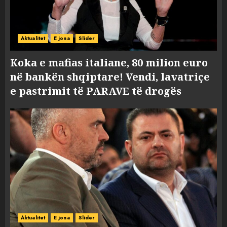
Aktualitet
E jona
Slider
Koka e mafias italiane, 80 milion euro
në bankën shqiptare! Vendi, lavatriçe
e pastrimit të PARAVE të drogës
Aktualitet
E jona
Slider