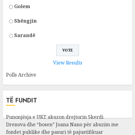
Golem
Shëngjin
Sarandë
View Results
Polls Archive
TË FUNDIT
Punonjësja e UKT akuzon drejtorin Skerdi
Drenova dhe “bosen” Joana Nano për abuzim me
fondet publike dhe pasuri të pajustifikuar