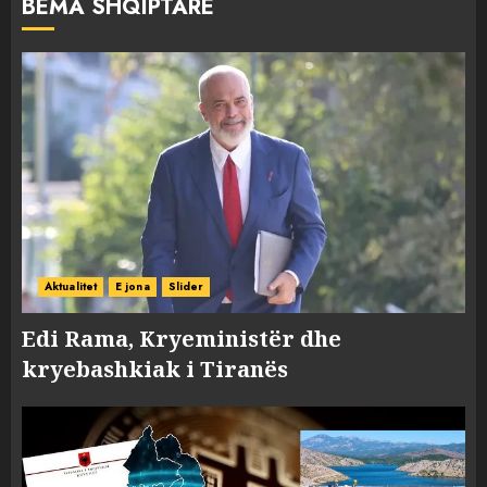
BËMA SHQIPTARE
Aktualitet
E jona
Slider
Edi Rama, Kryeministër dhe
kryebashkiak i Tiranës