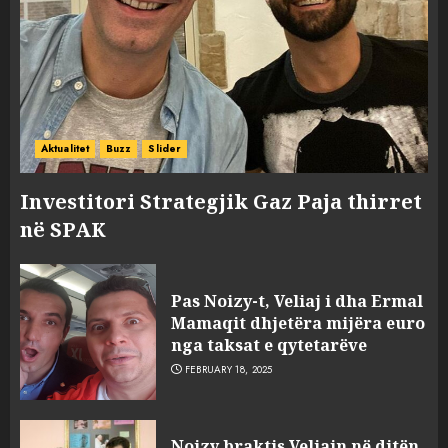
Aktualitet
Buzz
Slider
Investitori Strategjik Gaz Paja thirret
në SPAK
Pas Noizy-t, Veliaj i dha Ermal
Mamaqit dhjetëra mijëra euro
nga taksat e qytetarëve
FEBRUARY 18, 2025
FOTO/ Persona të maskuar
Noizy braktis Veliajn në ditën