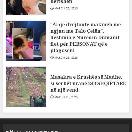
Berishën
MARCH 25, 2025
“Ai që drejtonte makinën më
ngjau me Talo Çelën”,
dëshmia e Nuredin Dumanit
flet për PERSONAT që e
plagosën!
MARCH 25, 2025
Masakra e Krushës së Madhe,
si serbët vranë 243 SHQIPTARË
në një vend
MARCH 25, 2025