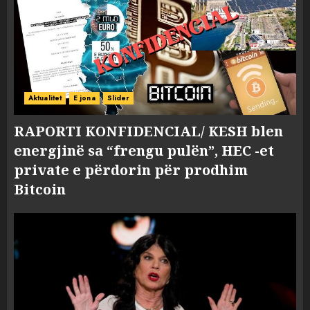
Aktualitet
E jona
Slider
RAPORTI KONFIDENCIAL/ KESH blen
energjinë sa “frengu pulën”, HEC -et
private e përdorin për prodhim
Bitcoin