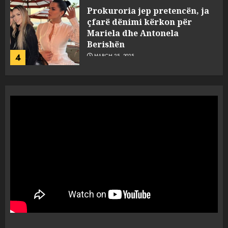
Prokuroria jep pretencën, ja
çfarë dënimi kërkon për
Mariela dhe Antonela
Berishën
4
MARCH 25, 2025
“Ai që drejtonte makinën më
ngjau me Talo Çelën”,
dëshmia e Nuredin Dumanit
flet për PERSONAT që e
plagosën!
5
MARCH 25, 2025
Punonjësja e UKT akuzon
drejtorin Skerdi Drenova dhe
“bosen” Joana Nano për
abuzim me fondet publike dhe
pasuri të pajustifikuar
1
JULY 24, 2025