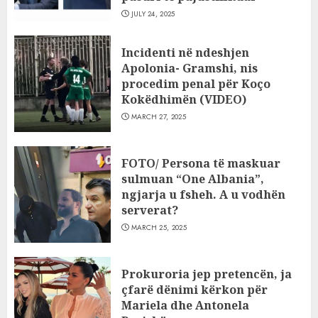
JULY 24, 2025
Incidenti në ndeshjen
Apolonia- Gramshi, nis
procedim penal për Koço
Kokëdhimën (VIDEO)
MARCH 27, 2025
FOTO/ Persona të maskuar
sulmuan “One Albania”,
ngjarja u fsheh. A u vodhën
serverat?
MARCH 25, 2025
Prokuroria jep pretencën, ja
çfarë dënimi kërkon për
Mariela dhe Antonela