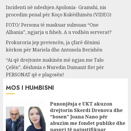
Incidenti në ndeshjen Apolonia- Gramshi, nis
procedim penal për Koço Kokëdhimën (VIDEO)
FOTO/ Persona të maskuar sulmuan “One
Albania”, ngjarja u fsheh. A u vodhën serverat?
Prokuroria jep pretencën, ja çfarë dënimi
kërkon për Mariela dhe Antonela Berishën
“Ai që drejtonte makinën më ngjau me Talo
Çelën”, dëshmia e Nuredin Dumanit flet për
PERSONAT që e plagosën!
MOS I HUMBISNI
Punonjësja e UKT akuzon
drejtorin Skerdi Drenova dhe
“bosen” Joana Nano për
abuzim me fondet publike dhe
pasuri të pajustifikuar