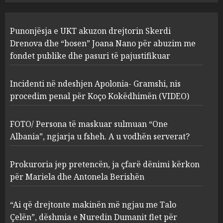
Incidenti në ndeshjen
Punonjësja e UKT akuzon drejtorin Skerdi
Apolonia- Gramshi, nis
procedim penal për Koço
Drenova dhe “bosen” Joana Nano për abuzim me
Kokëdhimën (VIDEO)
fondet publike dhe pasuri të pajustifikuar
2
MARCH 27, 2025
Incidenti në ndeshjen Apolonia- Gramshi, nis
procedim penal për Koço Kokëdhimën (VIDEO)
FOTO/ Persona të maskuar
sulmuan “One Albania”,
ngjarja u fsheh. A u vodhën
FOTO/ Persona të maskuar sulmuan “One
serverat?
Albania”, ngjarja u fsheh. A u vodhën serverat?
3
MARCH 25, 2025
Prokuroria jep pretencën, ja çfarë dënimi kërkon
Prokuroria jep pretencën, ja
për Mariela dhe Antonela Berishën
çfarë dënimi kërkon për
Mariela dhe Antonela
“Ai që drejtonte makinën më ngjau me Talo
Berishën
Çelën”, dëshmia e Nuredin Dumanit flet për
4
MARCH 25, 2025