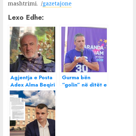
mashtrimi. /
gazetajone
Lexo Edhe:
Agjentja e Posta
Gurma bën
Adex Alma Beqiri
“golin” në ditët e
zhvati miliona
fundit! Mbi 1
euro, zbardhet
milion Euro për
dëshmia e
të fshirë
pronarit Foto
Sarandën
Zeneli : Si na e
bëri