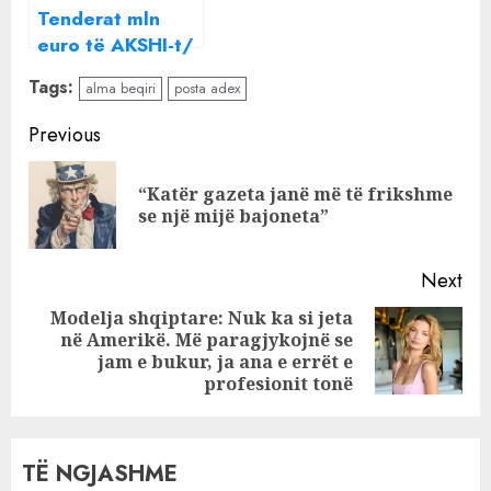
Tenderat mln
euro të AKSHI-t/
Ermal Beqiri
Tags:
alma beqiri
posta adex
krijon “monopol”,
bashkon Horizon
Continue
Previous
me
Reading
Soft&Solution:
“Katër gazeta janë më të frikshme
Pre
Pse po tolerohet
se një mijë bajoneta”
pos
Karçanaj?
Next
Modelja shqiptare: Nuk ka si jeta
në Amerikë. Më paragjykojnë se
Next
jam e bukur, ja ana e errët e
post:
profesionit tonë
TË NGJASHME