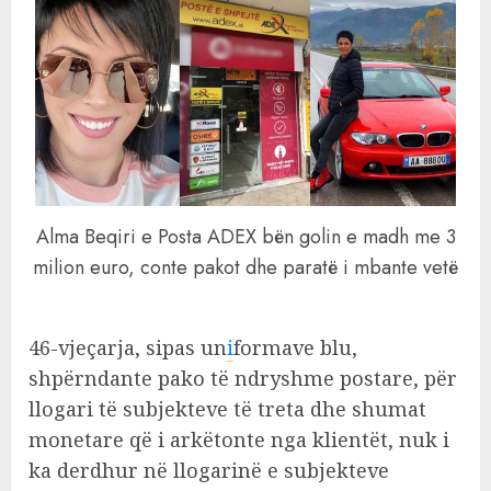
Alma Beqiri e Posta ADEX bën golin e madh me 3
milion euro, conte pakot dhe paratë i mbante vetë
46-vjeçarja, sipas un
i
formave blu,
shpërndante pako të ndryshme postare, për
llogari të subjekteve të treta dhe shumat
monetare që i arkëtonte nga klientët, nuk i
ka derdhur në llogarinë e subjekteve