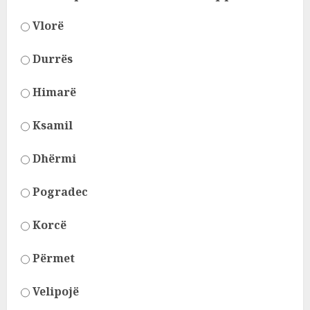
Vlorë
Durrës
Himarë
Ksamil
Dhërmi
Pogradec
Korcë
Përmet
Velipojë