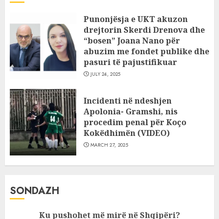
Punonjësja e UKT akuzon
drejtorin Skerdi Drenova dhe
“bosen” Joana Nano për
abuzim me fondet publike dhe
pasuri të pajustifikuar
JULY 24, 2025
Incidenti në ndeshjen
Apolonia- Gramshi, nis
procedim penal për Koço
Kokëdhimën (VIDEO)
MARCH 27, 2025
SONDAZH
Ku pushohet më mirë në Shqipëri?