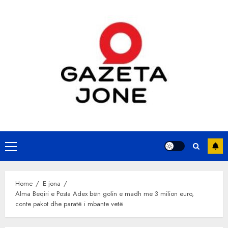
Skip
to
content
Primary
Menu
Home
E jona
Alma Beqiri e Posta Adex bën golin e madh me 3 milion euro,
conte pakot dhe paratë i mbante vetë