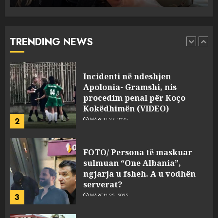
Punonjësja e UKT akuzon
drejtorin Skerdi Drenova dhe
“bosen” Joana Nano për
abuzim me fondet publike dhe
TRENDING NEWS
pasuri të pajustifikuar
1
JULY 24, 2025
Incidenti në ndeshjen
Apolonia- Gramshi, nis
procedim penal për Koço
Kokëdhimën (VIDEO)
2
MARCH 27, 2025
FOTO/ Persona të maskuar
sulmuan “One Albania”,
ngjarja u fsheh. A u vodhën
serverat?
3
MARCH 25, 2025