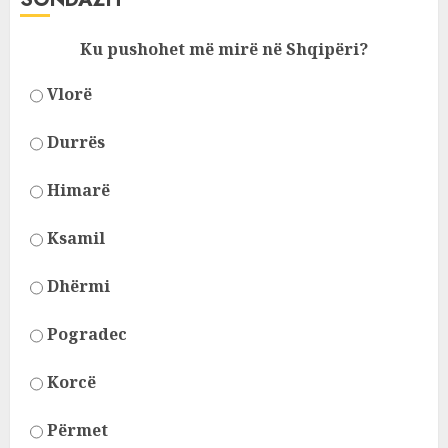
Ku pushohet më mirë në Shqipëri?
Vlorë
Durrës
Himarë
Ksamil
Dhërmi
Pogradec
Korcë
Përmet