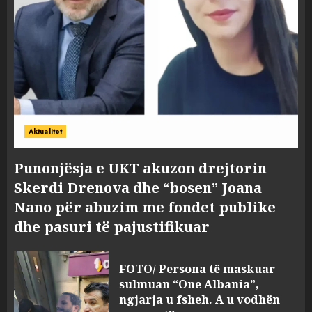
Aktualitet
Punonjësja e UKT akuzon drejtorin
Skerdi Drenova dhe “bosen” Joana
Nano për abuzim me fondet publike
dhe pasuri të pajustifikuar
FOTO/ Persona të maskuar
sulmuan “One Albania”,
ngjarja u fsheh. A u vodhën