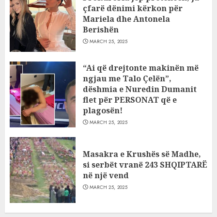
çfarë dënimi kërkon për
Mariela dhe Antonela
Berishën
MARCH 25, 2025
“Ai që drejtonte makinën më
ngjau me Talo Çelën”,
dëshmia e Nuredin Dumanit
flet për PERSONAT që e
plagosën!
MARCH 25, 2025
Masakra e Krushës së Madhe,
si serbët vranë 243 SHQIPTARË
në një vend
MARCH 25, 2025