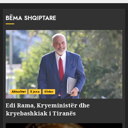
BËMA SHQIPTARE
Aktualitet
E jona
Slider
Edi Rama, Kryeministër dhe
kryebashkiak i Tiranës