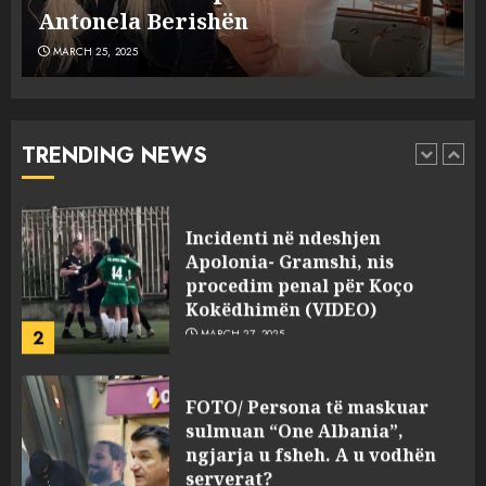
MARCH 25, 2025
plagosën!
MARCH 25, 2025
Punonjësja e UKT akuzon
drejtorin Skerdi Drenova dhe
“bosen” Joana Nano për
abuzim me fondet publike dhe
TRENDING NEWS
pasuri të pajustifikuar
1
JULY 24, 2025
Incidenti në ndeshjen
Apolonia- Gramshi, nis
procedim penal për Koço
Kokëdhimën (VIDEO)
2
MARCH 27, 2025
FOTO/ Persona të maskuar
sulmuan “One Albania”,
ngjarja u fsheh. A u vodhën
serverat?