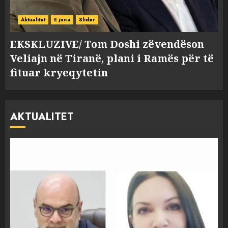
Aktualitet
E jona
Slider
EKSKLUZIVE/ Tom Doshi zëvendëson
Veliajn në Tiranë, plani i Ramës për të
fituar kryeqytetin
AKTUALITET