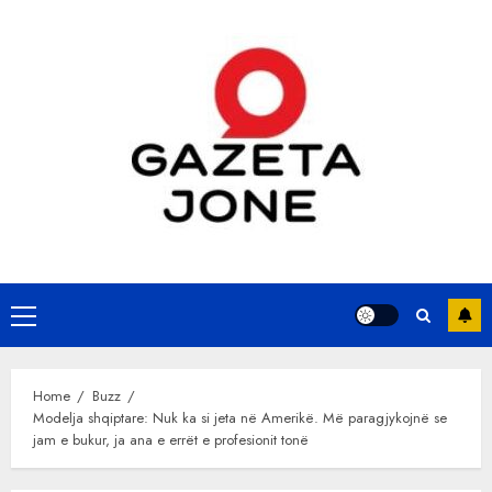
Skip
to
content
Primary
Menu
Home
Buzz
Modelja shqiptare: Nuk ka si jeta në Amerikë. Më paragjykojnë se
jam e bukur, ja ana e errët e profesionit tonë