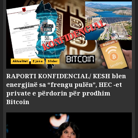
Aktualitet
E jona
Slider
RAPORTI KONFIDENCIAL/ KESH blen
energjinë sa “frengu pulën”, HEC -et
private e përdorin për prodhim
Bitcoin