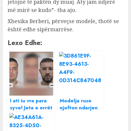
jetojnë të paktën dy muaj. Aty jam ndjerë
më mirë se kudo”- tha ajo.
Xhesika Berberi, përveçse modele, thotë se
është edhe sipërmarrëse.
Lexo Edhe:
I ati iu vra para
Modelja ruse
syve! Jeta e errët
njofton ndarjen
e “ushtarit” të
me Don Xhonin:
Haxhiut, nga
Ishte një histori e
betimi tek
bukur