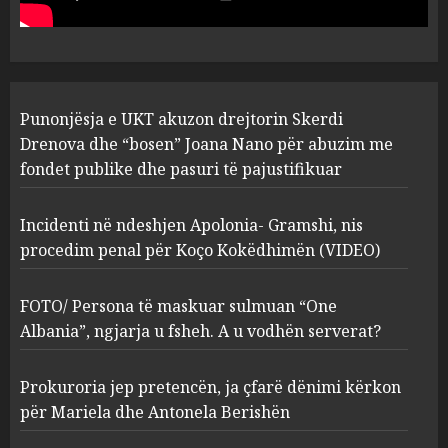
abuzim me fondet publike dhe
pasuri të pajustifikuar
1
JULY 24, 2025
Incidenti në ndeshjen
Punonjësja e UKT akuzon drejtorin Skerdi
Apolonia- Gramshi, nis
procedim penal për Koço
Drenova dhe “bosen” Joana Nano për abuzim me
Kokëdhimën (VIDEO)
fondet publike dhe pasuri të pajustifikuar
2
MARCH 27, 2025
Incidenti në ndeshjen Apolonia- Gramshi, nis
procedim penal për Koço Kokëdhimën (VIDEO)
FOTO/ Persona të maskuar
sulmuan “One Albania”,
ngjarja u fsheh. A u vodhën
FOTO/ Persona të maskuar sulmuan “One
serverat?
Albania”, ngjarja u fsheh. A u vodhën serverat?
3
MARCH 25, 2025
Prokuroria jep pretencën, ja çfarë dënimi kërkon
Prokuroria jep pretencën, ja
për Mariela dhe Antonela Berishën
çfarë dënimi kërkon për