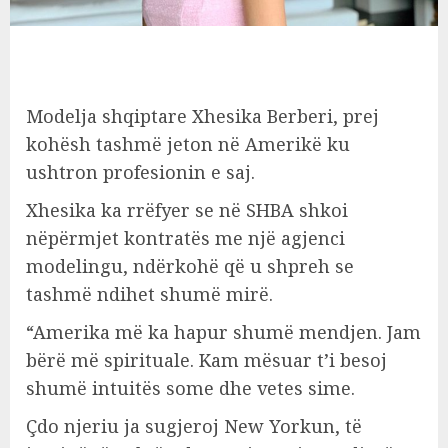
Modelja shqiptare Xhesika Berberi, prej
kohësh tashmë jeton në Amerikë ku
ushtron profesionin e saj.
Xhesika ka rrëfyer se në SHBA shkoi
nëpërmjet kontratës me një agjenci
modelingu, ndërkohë që u shpreh se
tashmë ndihet shumë mirë.
“Amerika më ka hapur shumë mendjen. Jam
bërë më spirituale. Kam mësuar t’i besoj
shumë intuitës some dhe vetes sime.
Çdo njeriu ja sugjeroj New Yorkun, të