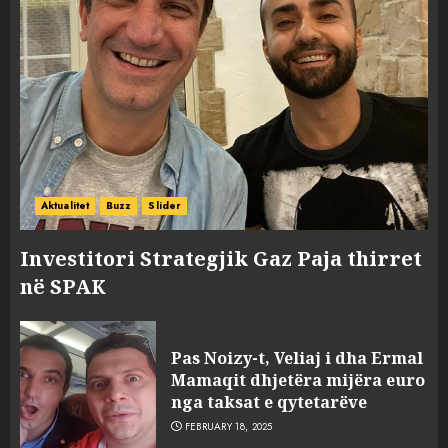
Aktualitet
Buzz
Slider
Investitori Strategjik Gaz Paja thirret
në SPAK
Pas Noizy-t, Veliaj i dha Ermal
Mamaqit dhjetëra mijëra euro
nga taksat e qytetarëve
FEBRUARY 18, 2025