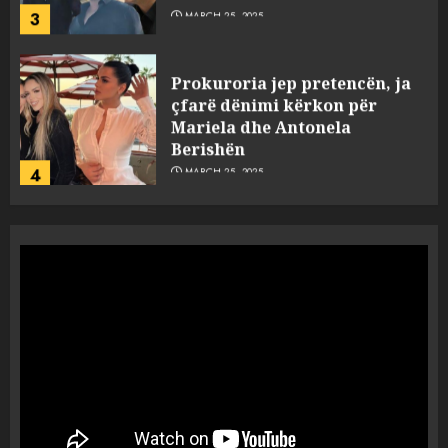
3
MARCH 25, 2025
Prokuroria jep pretencën, ja
çfarë dënimi kërkon për
Mariela dhe Antonela
Berishën
4
MARCH 25, 2025
“Ai që drejtonte makinën më
ngjau me Talo Çelën”,
dëshmia e Nuredin Dumanit
flet për PERSONAT që e
plagosën!
5
MARCH 25, 2025
Punonjësja e UKT akuzon
drejtorin Skerdi Drenova dhe
“bosen” Joana Nano për