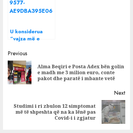
pendimi
U konsiderua
“vajza më e
bukur në botë”
Continue
kur ishte vetëm
Previous
6-vjeçe, tani
Reading
Alma Beqiri e Posta Adex bën golin
modelja franceze
Pre
e madh me 3 milion euro, conte
“çmend” fansat
pos
pakot dhe paratë i mbante vetë
me pozat s*ksi
Next
Studimi i ri zbulon 12 simptomat
Next
më të shpeshta që na ka lënë pas
post:
Covid-i i zgjatur