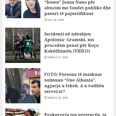
“bosen” Joana Nano për
abuzim me fondet publike dhe
pasuri të pajustifikuar
JULY 24, 2025
Incidenti në ndeshjen
Apolonia- Gramshi, nis
procedim penal për Koço
Kokëdhimën (VIDEO)
MARCH 27, 2025
FOTO/ Persona të maskuar
sulmuan “One Albania”,
ngjarja u fsheh. A u vodhën
serverat?
MARCH 25, 2025
Prokuroria jep pretencën, ja