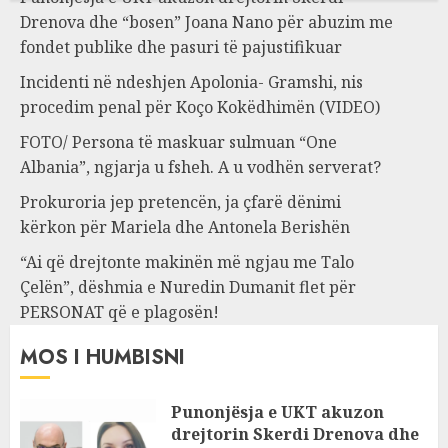
Drenova dhe “bosen” Joana Nano për abuzim me
fondet publike dhe pasuri të pajustifikuar
Incidenti në ndeshjen Apolonia- Gramshi, nis
procedim penal për Koço Kokëdhimën (VIDEO)
FOTO/ Persona të maskuar sulmuan “One
Albania”, ngjarja u fsheh. A u vodhën serverat?
Prokuroria jep pretencën, ja çfarë dënimi
kërkon për Mariela dhe Antonela Berishën
“Ai që drejtonte makinën më ngjau me Talo
Çelën”, dëshmia e Nuredin Dumanit flet për
PERSONAT që e plagosën!
MOS I HUMBISNI
Punonjësja e UKT akuzon
drejtorin Skerdi Drenova dhe