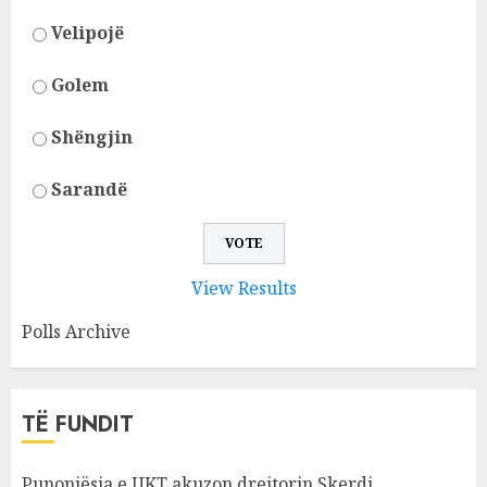
Velipojë
Golem
Shëngjin
Sarandë
View Results
Polls Archive
TË FUNDIT
Punonjësja e UKT akuzon drejtorin Skerdi