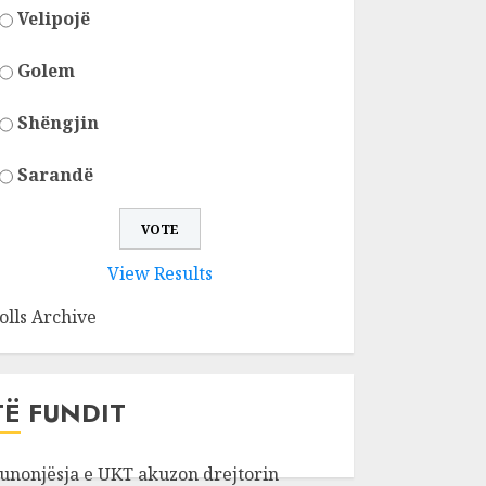
Velipojë
Golem
Shëngjin
Sarandë
View Results
olls Archive
TË FUNDIT
unonjësja e UKT akuzon drejtorin