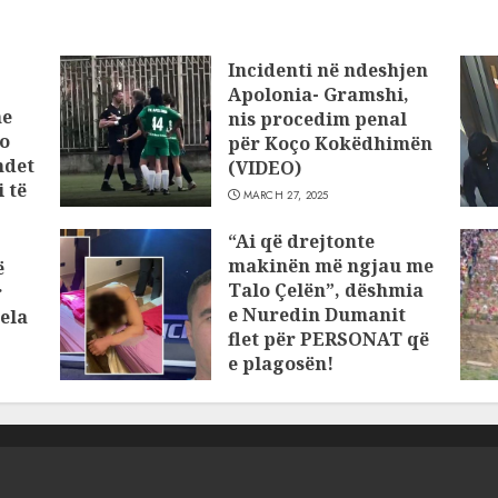
Incidenti në ndeshjen
Apolonia- Gramshi,
he
nis procedim penal
o
për Koço Kokëdhimën
ndet
(VIDEO)
 të
MARCH 27, 2025
“Ai që drejtonte
makinën më ngjau me
ë
Talo Çelën”, dëshmia
r
e Nuredin Dumanit
ela
flet për PERSONAT që
e plagosën!
MARCH 25, 2025