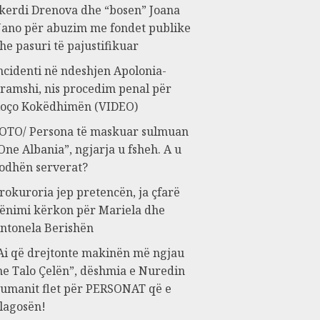
kerdi Drenova dhe “bosen” Joana
ano për abuzim me fondet publike
he pasuri të pajustifikuar
ncidenti në ndeshjen Apolonia-
ramshi, nis procedim penal për
oço Kokëdhimën (VIDEO)
OTO/ Persona të maskuar sulmuan
One Albania”, ngjarja u fsheh. A u
odhën serverat?
rokuroria jep pretencën, ja çfarë
ënimi kërkon për Mariela dhe
ntonela Berishën
Ai që drejtonte makinën më ngjau
e Talo Çelën”, dëshmia e Nuredin
umanit flet për PERSONAT që e
lagosën!