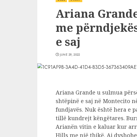
Ariana Grande-
me përndjekës
e saj
JUNE 29, 2022
Ariana Grande u sulmua përsër
shtëpinë e saj në Montecito në 
fundjavës. Nuk është hera e pa
tillë kundrejt këngëtares. B
Arianën vitin e kaluar kur arr
Hills me një thikë. Ai dyshohet