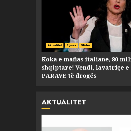
Aktualitet
E jona
Slider
Koka e mafias italiane, 80 mi
shqiptare! Vendi, lavatriçe e
PARAVE të drogës
AKTUALITET