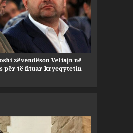
shi zëvendëson Veliajn në
s për të fituar kryeqytetin