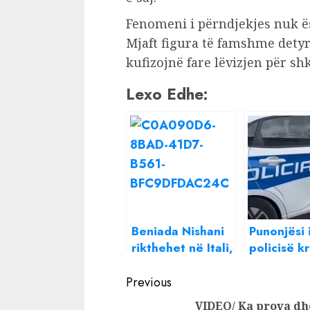
Fenomeni i përndjekjes nuk ës
Mjaft figura të famshme detyr
kufizojnë fare lëvizjen për shka
Lexo Edhe:
Beniada Nishani
Punonjësi 
rikthehet në Itali,
policisë k
e gjen ‘belaja’
parakalim
Continue
me komshien e
gabuar/ E
Previous
re: Mora Policinë,
“belaja” k
Reading
VIDEO/ Ka prova dh