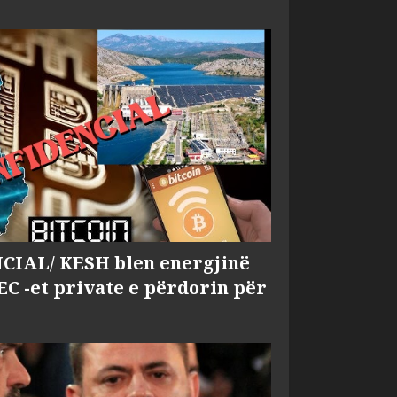
IAL/ KESH blen energjinë
EC -et private e përdorin për