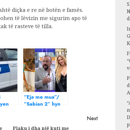
S
htë diçka e re në botën e famës.
N
ohen të lëvizin me sigurim apo të
d
k të rasteve të tilla.
I
G
K
F
“
v
P
d
A
i
“Eja me mua”/
“
ryen
“Sabian 2” hyn
m
 të
në ‘Grande
D
 gjen
Fratello’,
Next
ur i
shqiptarja braktis
p
e
Plaku i dha një kuti me