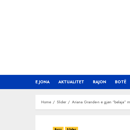
Skip
to
content
E JONA
AKTUALITET
RAJON
BOTË
Home
Slider
Ariana Grande-n e gjen “belaja” me
Buzz
Slider