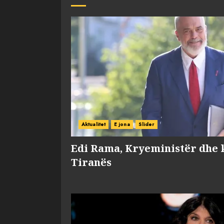
Aktualitet
E jona
Slider
Edi Rama, Kryeministër dhe 
Tiranës