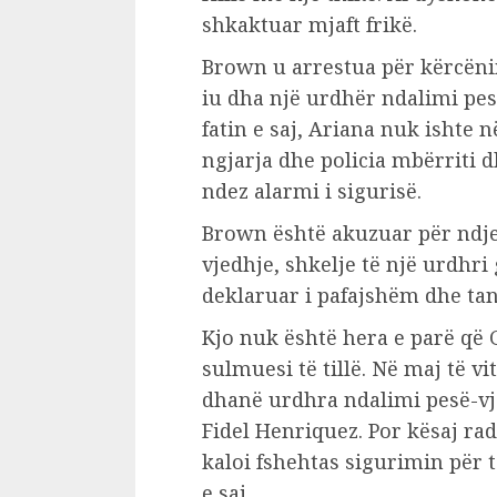
shkaktuar mjaft frikë.
Brown u arrestua për kërcën
iu dha një urdhër ndalimi pesë
fatin e saj, Ariana nuk ishte 
ngjarja dhe policia mbërriti 
ndez alarmi i sigurisë.
Brown është akuzuar për ndjek
vjedhje, shkelje të një urdhri
deklaruar i pafajshëm dhe ta
Kjo nuk është hera e parë që 
sulmuesi të tillë. Në maj të v
dhanë urdhra ndalimi pesë-vj
Fidel Henriquez. Por kësaj ra
kaloi fshehtas sigurimin për 
e saj.