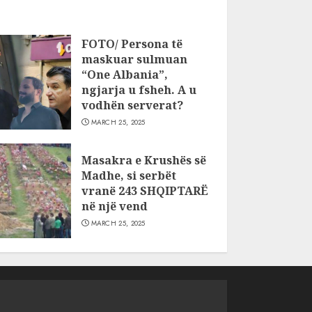
FOTO/ Persona të
maskuar sulmuan
“One Albania”,
ngjarja u fsheh. A u
vodhën serverat?
MARCH 25, 2025
Masakra e Krushës së
Madhe, si serbët
vranë 243 SHQIPTARË
në një vend
MARCH 25, 2025