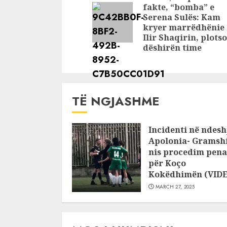
s’durova!
publikojn
fakte, “bomba” e
videon në 
Serena Sulës: Kam
kryer marrëdhënie
Ilir Shaqirin, plots
dëshirën time
TË NGJASHME
Incidenti në ndesh
Apolonia- Gramshi
nis procedim pena
për Koço
Kokëdhimën (VID
MARCH 27, 2025