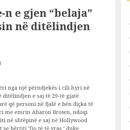
n e gjen “belaja”
in në ditëlindjen
i nga një përndjekës i cili hyri në
ditëlindjen e saj të 29-të gjatë
rë që personi në fjalë e bën diçka të
urri me emrin Aharon Brown, ndoqi
iti në shtëpinë e saj në Hollywood
 se bërtiti ‘Do të të vras ‘ duke