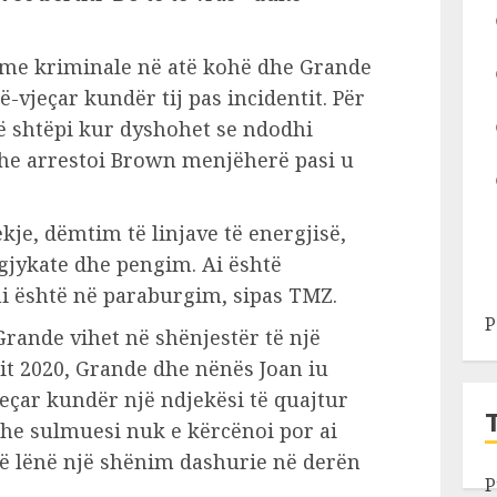
ime kriminale në atë kohë dhe Grande
-vjeçar kundër tij pas incidentit. Për
në shtëpi kur dyshohet se ndodhi
dhe arrestoi Brown menjëherë pasi u
je, dëmtim të linjave të energjisë,
 gjykate dhe pengim. Ai është
ni është në paraburgim, sipas TMZ.
P
Grande vihet në shënjestër të një
itit 2020, Grande dhe nënës Joan iu
eçar kundër një ndjekësi të quajtur
dhe sulmuesi nuk e kërcënoi por ai
të lënë një shënim dashurie në derën
P