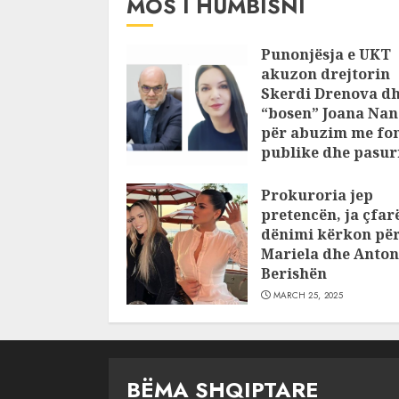
MOS I HUMBISNI
Punonjësja e UKT
akuzon drejtorin
Skerdi Drenova d
“bosen” Joana Nan
për abuzim me fo
publike dhe pasuri
pajustifikuar
Prokuroria jep
JULY 24, 2025
pretencën, ja çfar
dënimi kërkon pë
Mariela dhe Anton
Berishën
MARCH 25, 2025
BËMA SHQIPTARE