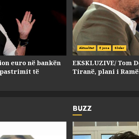
Aktualitet
E jona
Slider
lion euro në bankën
EKSKLUZIVE/ Tom Do
 pastrimit të
Tiranë, plani i Ramë
BUZZ