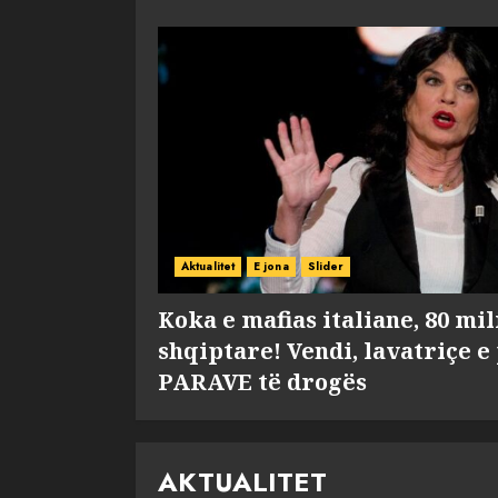
Aktualitet
E jona
Slider
Koka e mafias italiane, 80 mi
shqiptare! Vendi, lavatriçe e
PARAVE të drogës
AKTUALITET