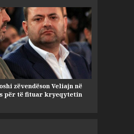
shi zëvendëson Veliajn në
s për të fituar kryeqytetin