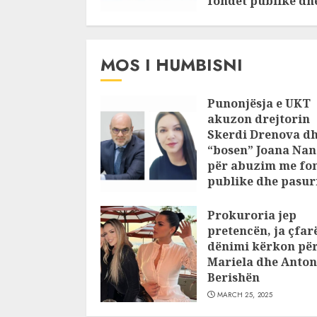
fondet publike dh
pasuri të
pajustifikuar
JULY 24, 2025
MOS I HUMBISNI
Punonjësja e UKT
akuzon drejtorin
Skerdi Drenova d
“bosen” Joana Nan
për abuzim me fo
publike dhe pasuri
pajustifikuar
Prokuroria jep
JULY 24, 2025
pretencën, ja çfar
dënimi kërkon pë
Mariela dhe Anton
Berishën
MARCH 25, 2025