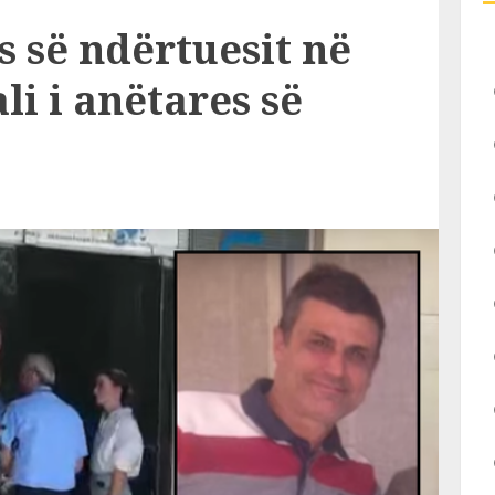
s së ndërtuesit në
li i anëtares së