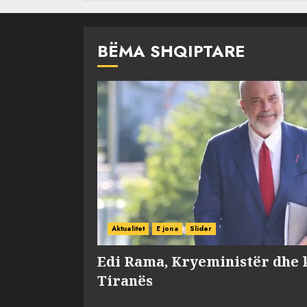
BËMA SHQIPTARE
Aktualitet
E jona
Slider
Edi Rama, Kryeministër dhe 
Tiranës