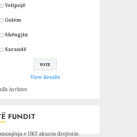
Velipojë
Golem
Shëngjin
Sarandë
View Results
olls Archive
TË FUNDIT
unonjësja e UKT akuzon drejtorin