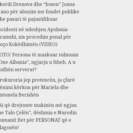
kerdi Drenova dhe “bosen” Joana
ano për abuzim me fondet publike
he pasuri të pajustifikuar
ncidenti në ndeshjen Apolonia-
ramshi, nis procedim penal për
oço Kokëdhimën (VIDEO)
OTO/ Persona të maskuar sulmuan
One Albania”, ngjarja u fsheh. A u
odhën serverat?
rokuroria jep pretencën, ja çfarë
ënimi kërkon për Mariela dhe
ntonela Berishën
Ai që drejtonte makinën më ngjau
e Talo Çelën”, dëshmia e Nuredin
umanit flet për PERSONAT që e
lagosën!