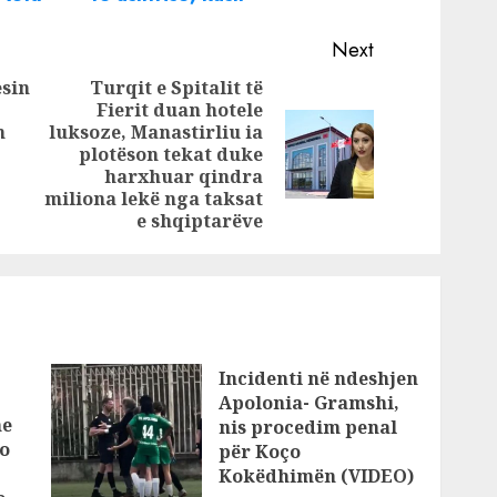
i i
është autori i
 babait.
masakrës në
Next
erta
Serbi
esin
Turqit e Spitalit të
ipër
Fierit duan hotele
Previous
n
luksoze, Manastirliu ia
post:
Next
plotëson tekat duke
post:
harxhuar qindra
miliona lekë nga taksat
e shqiptarëve
Incidenti në ndeshjen
Apolonia- Gramshi,
he
nis procedim penal
o
për Koço
Kokëdhimën (VIDEO)