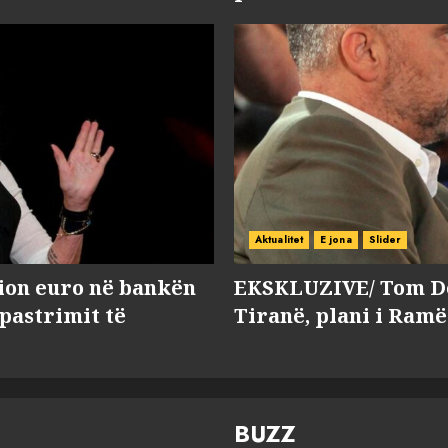
Aktualitet
E jona
Slider
lion euro në bankën
EKSKLUZIVE/ Tom Do
 pastrimit të
Tiranë, plani i Ramë
BUZZ