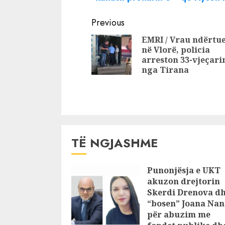
shtëpisë, ky
është autor
Continue
është autori i
vrasjes së
Previous
vrasjes së Petrit
Ja pse Hyg
Reading
EMRI / Vrau ndërtu
Vuksanit në
merr përs
në Vlorë, policia
Shkodër
krimin
arreston 33-vjeçari
nga Tirana
TË NGJASHME
Punonjësja e UKT
akuzon drejtorin
Skerdi Drenova d
“bosen” Joana Nan
për abuzim me