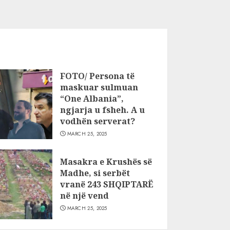
FOTO/ Persona të
maskuar sulmuan
“One Albania”,
ngjarja u fsheh. A u
vodhën serverat?
MARCH 25, 2025
Masakra e Krushës së
Madhe, si serbët
vranë 243 SHQIPTARË
në një vend
MARCH 25, 2025