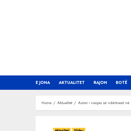
Skip
to
content
E JONA
AKTUALITET
RAJON
BOTË
Home
Aktualitet
Autori i vrasjes së ndërtuesit në
Aktualitet
Slider