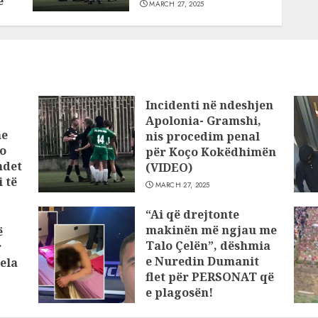
e
MARCH 27, 2025
Incidenti në ndeshjen
Apolonia- Gramshi,
he
nis procedim penal
o
për Koço Kokëdhimën
ndet
(VIDEO)
 të
MARCH 27, 2025
“Ai që drejtonte
makinën më ngjau me
ë
Talo Çelën”, dëshmia
r
e Nuredin Dumanit
ela
flet për PERSONAT që
e plagosën!
MARCH 25, 2025