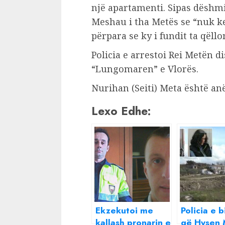
një apartamenti. Sipas dëshmi
Meshau i tha Metës se “nuk k
përpara se ky i fundit ta qëll
Policia e arrestoi Rei Metën d
“Lungomaren” e Vlorës.
Nurihan (Seiti) Meta është anët
Lexo Edhe:
Ekzekutoi me
Policia e 
kallash pronarin e
që Hysen 