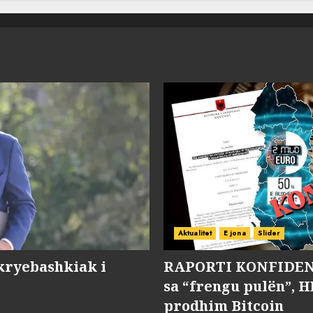
Aktualitet
E jona
Slider
kryebashkiak i
RAPORTI KONFIDENC
sa “frengu pulën”, H
prodhim Bitcoin