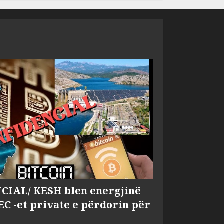
IAL/ KESH blen energjinë
EC -et private e përdorin për