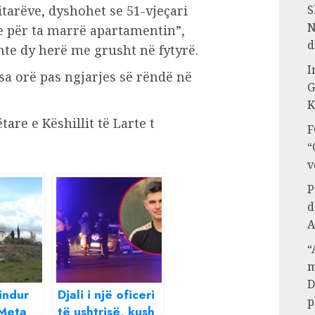
tarëve, dyshohet se 51-vjeçari
S
N
e për ta marrë apartamentin”,
d
onte dy herë me grusht në fytyrë.
I
isa orë pas ngjarjes së rëndë në
G
K
are e Këshillit të Larte t
F
“
v
P
d
A
“
m
D
bindur
Djali i një oficeri
p
Meta
të ushtrisë, kush