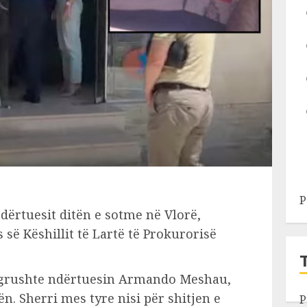
P
ndërtuesit ditën e sotme në Vlorë,
s së Këshillit të Lartë të Prokurorisë
e grushte ndërtuesin Armando Meshau,
ën. Sherri mes tyre nisi për shitjen e
P