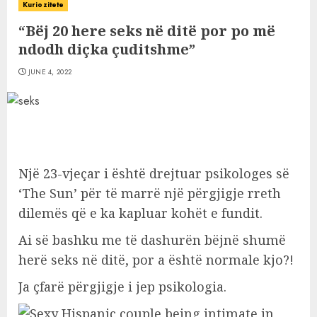
Kuriozitete
“Bëj 20 here seks në ditë por po më
ndodh diçka çuditshme”
JUNE 4, 2022
Një 23-vjeçar i është drejtuar psikologes së
‘The Sun’ për të marrë një përgjigje rreth
dilemës që e ka kapluar kohët e fundit.
Ai së bashku me të dashurën bëjnë shumë
herë seks në ditë, por a është normale kjo?!
Ja çfarë përgjigje i jep psikologia.