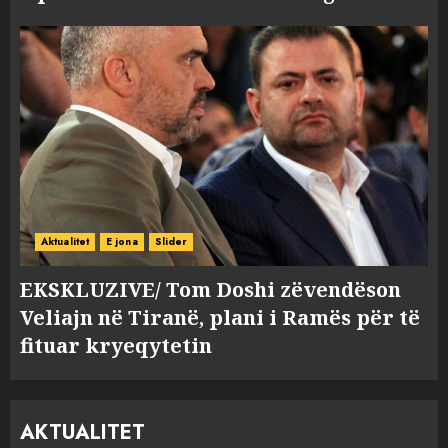
Aktualitet
E jona
Slider
EKSKLUZIVE/ Tom Doshi zëvendëson
Veliajn në Tiranë, plani i Ramës për të
fituar kryeqytetin
AKTUALITET