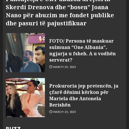
Skerdi Drenova dhe “bosen” Joana
Nano për abuzim me fondet publike
dhe pasuri të pajustifikuar
FOTO/ Persona të maskuar
sulmuan “One Albania”,
ngjarja u fsheh. A u vodhën
serverat?
MARCH 25, 2025
Prokuroria jep pretencën, ja
çfarë dënimi kërkon për
Mariela dhe Antonela
Berishën
MARCH 25, 2025