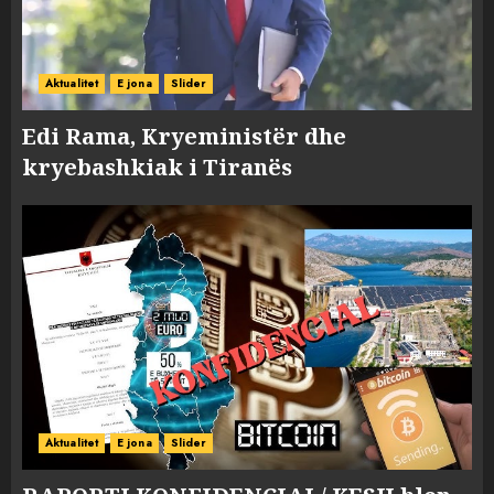
Aktualitet
E jona
Slider
Edi Rama, Kryeministër dhe
kryebashkiak i Tiranës
Aktualitet
E jona
Slider