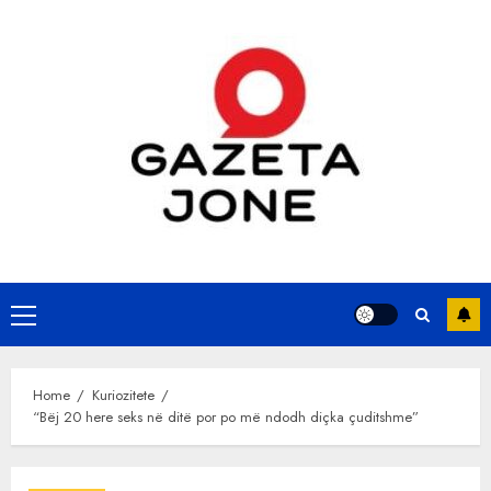
Skip
to
content
Primary
Menu
Home
Kuriozitete
“Bëj 20 here seks në ditë por po më ndodh diçka çuditshme”