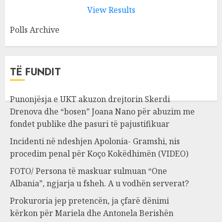
View Results
Polls Archive
TË FUNDIT
Punonjësja e UKT akuzon drejtorin Skerdi
Drenova dhe “bosen” Joana Nano për abuzim me
fondet publike dhe pasuri të pajustifikuar
Incidenti në ndeshjen Apolonia- Gramshi, nis
procedim penal për Koço Kokëdhimën (VIDEO)
FOTO/ Persona të maskuar sulmuan “One
Albania”, ngjarja u fsheh. A u vodhën serverat?
Prokuroria jep pretencën, ja çfarë dënimi
kërkon për Mariela dhe Antonela Berishën