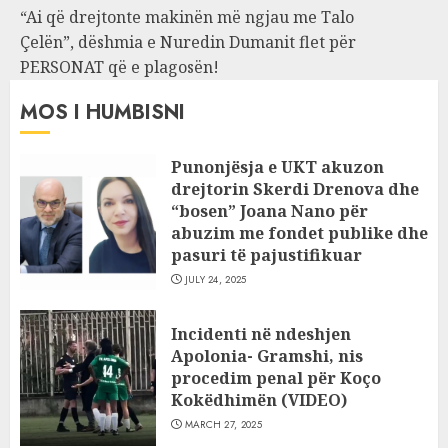
“Ai që drejtonte makinën më ngjau me Talo
Çelën”, dëshmia e Nuredin Dumanit flet për
PERSONAT që e plagosën!
MOS I HUMBISNI
Punonjësja e UKT akuzon
drejtorin Skerdi Drenova dhe
“bosen” Joana Nano për
abuzim me fondet publike dhe
pasuri të pajustifikuar
JULY 24, 2025
Incidenti në ndeshjen
Apolonia- Gramshi, nis
procedim penal për Koço
Kokëdhimën (VIDEO)
MARCH 27, 2025