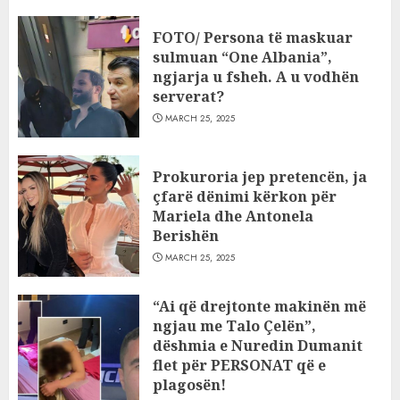
FOTO/ Persona të maskuar
sulmuan “One Albania”,
ngjarja u fsheh. A u vodhën
serverat?
MARCH 25, 2025
Prokuroria jep pretencën, ja
çfarë dënimi kërkon për
Mariela dhe Antonela
Berishën
MARCH 25, 2025
“Ai që drejtonte makinën më
ngjau me Talo Çelën”,
dëshmia e Nuredin Dumanit
flet për PERSONAT që e
plagosën!