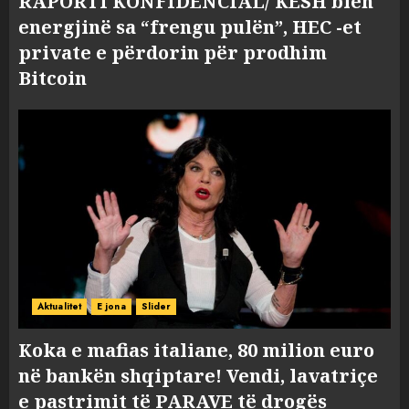
RAPORTI KONFIDENCIAL/ KESH blen
energjinë sa “frengu pulën”, HEC -et
private e përdorin për prodhim
Bitcoin
Aktualitet
E jona
Slider
Koka e mafias italiane, 80 milion euro
në bankën shqiptare! Vendi, lavatriçe
e pastrimit të PARAVE të drogës