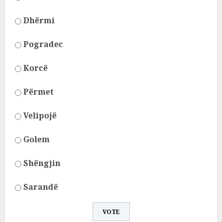
Dhërmi
Pogradec
Korcë
Përmet
Velipojë
Golem
Shëngjin
Sarandë