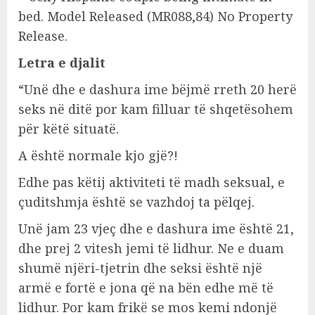
Letra e djalit
“Unë dhe e dashura ime bëjmë rreth 20 herë
seks në ditë por kam filluar të shqetësohem
për këtë situatë.
A është normale kjo gjë?!
Edhe pas këtij aktiviteti të madh seksual, e
çuditshmja është se vazhdoj ta pëlqej.
Unë jam 23 vjeç dhe e dashura ime është 21,
dhe prej 2 vitesh jemi të lidhur. Ne e duam
shumë njëri-tjetrin dhe seksi është një
armë e fortë e jona që na bën edhe më të
lidhur. Por kam frikë se mos kemi ndonjë