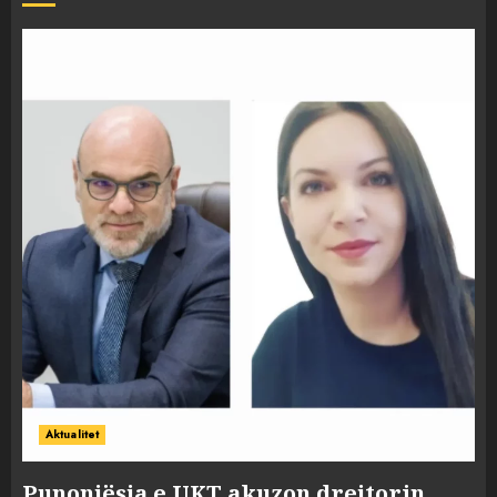
Aktualitet
Punonjësja e UKT akuzon drejtorin