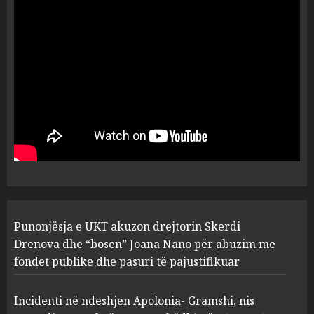
ngjau me Talo Çelën”,
dëshmia e Nuredin Dumanit
flet për PERSONAT që e
plagosën!
5
MARCH 25, 2025
Punonjësja e UKT akuzon
drejtorin Skerdi Drenova dhe
“bosen” Joana Nano për
abuzim me fondet publike dhe
pasuri të pajustifikuar
1
JULY 24, 2025
Incidenti në ndeshjen
Punonjësja e UKT akuzon drejtorin Skerdi
Apolonia- Gramshi, nis
procedim penal për Koço
Drenova dhe “bosen” Joana Nano për abuzim me
Kokëdhimën (VIDEO)
fondet publike dhe pasuri të pajustifikuar
2
MARCH 27, 2025
Incidenti në ndeshjen Apolonia- Gramshi, nis