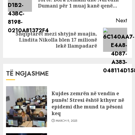
pos
Dumani për 1 muaj kanë qenë…
Next
Shqiptarët mezi shtyjnë muajin,
Next
Lindita Nikolla blen 17 milionë
post:
lekë llampadarë
TË NGJASHME
Kujdes zemrën në vendin e
punës! Stresi është kthyer në
epidemi dhe mund ta pësoni
keq
MARCH 9, 2025