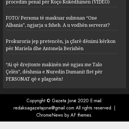
procedim penal për Koço Kokëdhimën (VIDEO)
FOTO/ Persona të maskuar
sulmuan “One Albania”,
ngjarja u fsheh. A u vodhën
FOTO/ Persona të maskuar sulmuan “One
serverat?
Albania”, ngjarja u fsheh. A u vodhën serverat?
3
MARCH 25, 2025
Prokuroria jep pretencën, ja çfarë dënimi kërkon
Prokuroria jep pretencën, ja
për Mariela dhe Antonela Berishën
çfarë dënimi kërkon për
Mariela dhe Antonela
“Ai që drejtonte makinën më ngjau me Talo
Berishën
Çelën”, dëshmia e Nuredin Dumanit flet për
4
MARCH 25, 2025
PERSONAT që e plagosën!
“Ai që drejtonte makinën më
ngjau me Talo Çelën”,
Copyright © Gazeta Jonë 2020 E-mail:
dëshmia e Nuredin Dumanit
redaksiagazetajone@gmail.com
All rights reserved.
|
flet për PERSONAT që e
ChromeNews
by AF themes.
plagosën!
5
MARCH 25, 2025