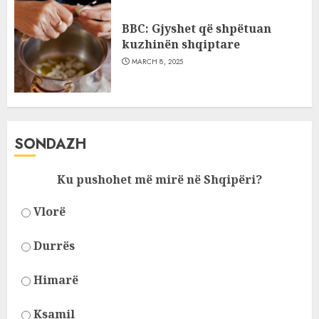
BBC: Gjyshet që shpëtuan
kuzhinën shqiptare
MARCH 8, 2025
SONDAZH
Ku pushohet më mirë në Shqipëri?
Vlorë
Durrës
Himarë
Ksamil