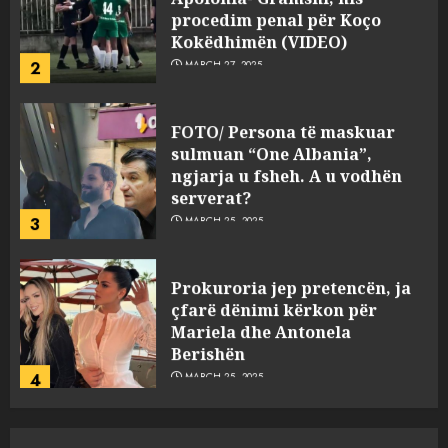
procedim penal për Koço
Kokëdhimën (VIDEO)
2
MARCH 27, 2025
FOTO/ Persona të maskuar
sulmuan “One Albania”,
ngjarja u fsheh. A u vodhën
serverat?
3
MARCH 25, 2025
Prokuroria jep pretencën, ja
çfarë dënimi kërkon për
Mariela dhe Antonela
Berishën
4
MARCH 25, 2025
“Ai që drejtonte makinën më