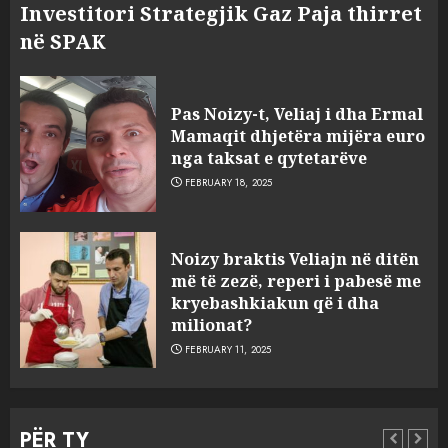
Investitori Strategjik Gaz Paja thirret
në SPAK
Pas Noizy-t, Veliaj i dha Ermal
Mamaqit dhjetëra mijëra euro
nga taksat e qytetarëve
FEBRUARY 18, 2025
FOTO/ Persona të maskuar
Noizy braktis Veliajn në ditën
sulmuan “One Albania”,
më të zezë, reperi i pabesë me
ngjarja u fsheh. A u vodhën
kryebashkiakun që i dha
serverat?
milionat?
3
MARCH 25, 2025
FEBRUARY 11, 2025
Prokuroria jep pretencën, ja
çfarë dënimi kërkon për
PËR TY
Mariela dhe Antonela