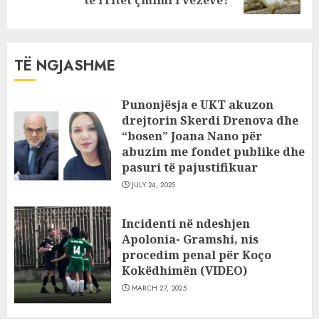
post:
të rritet çmimi i vezëve?
TË NGJASHME
Punonjësja e UKT akuzon
drejtorin Skerdi Drenova dhe
“bosen” Joana Nano për
abuzim me fondet publike dhe
pasuri të pajustifikuar
JULY 24, 2025
Incidenti në ndeshjen
Apolonia- Gramshi, nis
procedim penal për Koço
Kokëdhimën (VIDEO)
MARCH 27, 2025