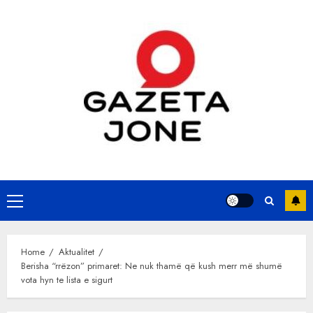
Skip
to
content
Primary
Menu
Home
Aktualitet
Berisha “rrëzon” primaret: Ne nuk thamë që kush merr më shumë
vota hyn te lista e sigurt