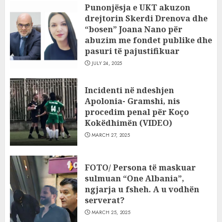
Punonjësja e UKT akuzon
drejtorin Skerdi Drenova dhe
“bosen” Joana Nano për
abuzim me fondet publike dhe
pasuri të pajustifikuar
JULY 24, 2025
Incidenti në ndeshjen
Apolonia- Gramshi, nis
procedim penal për Koço
Kokëdhimën (VIDEO)
MARCH 27, 2025
FOTO/ Persona të maskuar
sulmuan “One Albania”,
ngjarja u fsheh. A u vodhën
serverat?
MARCH 25, 2025