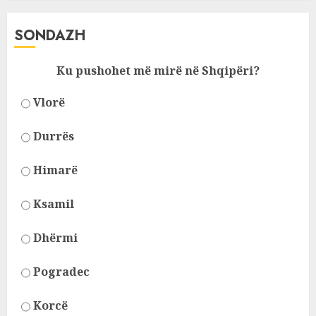
SONDAZH
Ku pushohet më mirë në Shqipëri?
Vlorë
Durrës
Himarë
Ksamil
Dhërmi
Pogradec
Korcë