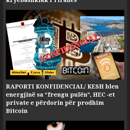
Aktualitet
E jona
Slider
RAPORTI KONFIDENCIAL/ KESH blen
energjinë sa “frengu pulën”, HEC -et
private e përdorin për prodhim
Bitcoin