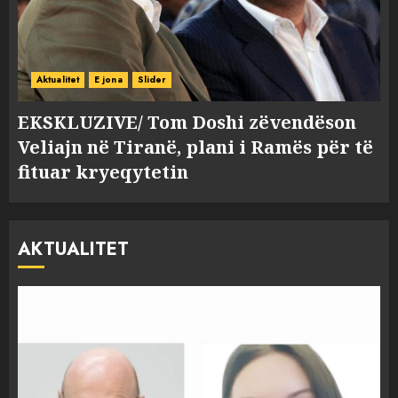
Aktualitet
E jona
Slider
EKSKLUZIVE/ Tom Doshi zëvendëson
Veliajn në Tiranë, plani i Ramës për të
fituar kryeqytetin
AKTUALITET