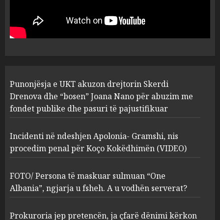
drejtorin Skerdi Drenova dhe
“bosen” Joana Nano për
abuzim me fondet publike dhe
pasuri të pajustifikuar
1
JULY 24, 2025
Incidenti në ndeshjen
Punonjësja e UKT akuzon drejtorin Skerdi
Apolonia- Gramshi, nis
procedim penal për Koço
Drenova dhe “bosen” Joana Nano për abuzim me
Kokëdhimën (VIDEO)
fondet publike dhe pasuri të pajustifikuar
2
MARCH 27, 2025
Incidenti në ndeshjen Apolonia- Gramshi, nis
procedim penal për Koço Kokëdhimën (VIDEO)
FOTO/ Persona të maskuar
sulmuan “One Albania”,
ngjarja u fsheh. A u vodhën
FOTO/ Persona të maskuar sulmuan “One
serverat?
Albania”, ngjarja u fsheh. A u vodhën serverat?
3
MARCH 25, 2025
Prokuroria jep pretencën, ja çfarë dënimi kërkon