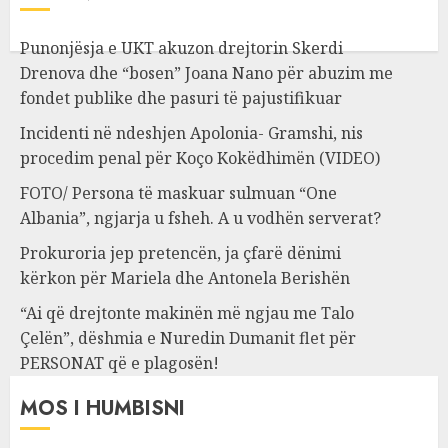
Punonjësja e UKT akuzon drejtorin Skerdi
Drenova dhe “bosen” Joana Nano për abuzim me
fondet publike dhe pasuri të pajustifikuar
Incidenti në ndeshjen Apolonia- Gramshi, nis
procedim penal për Koço Kokëdhimën (VIDEO)
FOTO/ Persona të maskuar sulmuan “One
Albania”, ngjarja u fsheh. A u vodhën serverat?
Prokuroria jep pretencën, ja çfarë dënimi
kërkon për Mariela dhe Antonela Berishën
“Ai që drejtonte makinën më ngjau me Talo
Çelën”, dëshmia e Nuredin Dumanit flet për
PERSONAT që e plagosën!
MOS I HUMBISNI