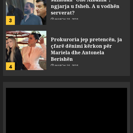
ngjarja u fsheh. A u vodhën
serverat?
3
MARCH 25, 2025
Prokuroria jep pretencën, ja
çfarë dënimi kërkon për
Mariela dhe Antonela
Berishën
4
MARCH 25, 2025
“Ai që drejtonte makinën më
ngjau me Talo Çelën”,
dëshmia e Nuredin Dumanit
flet për PERSONAT që e
plagosën!
5
MARCH 25, 2025
Punonjësja e UKT akuzon