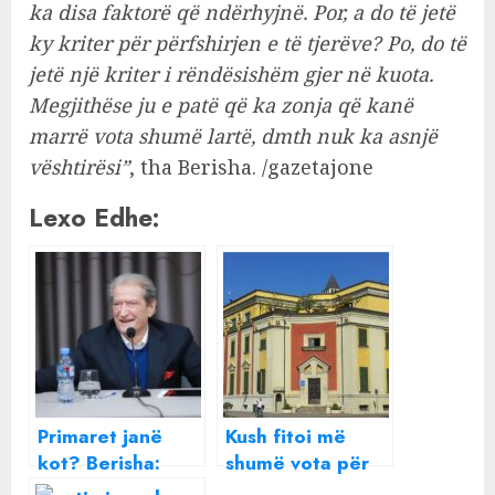
ka disa faktorë që ndërhyjnë. Por, a do të jetë
ky kriter për përfshirjen e të tjerëve? Po, do të
jetë një kriter i rëndësishëm gjer në kuota.
Megjithëse ju e patë që ka zonja që kanë
marrë vota shumë lartë, dmth nuk ka asnjë
vështirësi”
, tha Berisha. /gazetajone
Lexo Edhe:
Primaret janë
Kush fitoi më
kot? Berisha:
shumë vota për
Garë që nuk
këshillin në