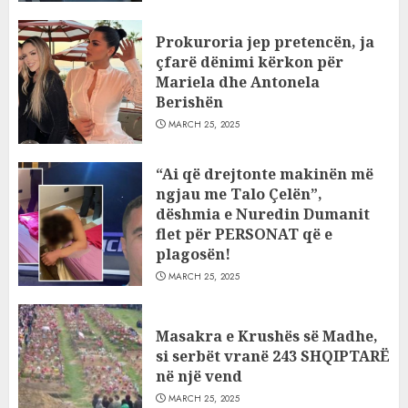
Prokuroria jep pretencën, ja
çfarë dënimi kërkon për
Mariela dhe Antonela
Berishën
MARCH 25, 2025
“Ai që drejtonte makinën më
ngjau me Talo Çelën”,
dëshmia e Nuredin Dumanit
flet për PERSONAT që e
plagosën!
MARCH 25, 2025
Masakra e Krushës së Madhe,
si serbët vranë 243 SHQIPTARË
në një vend
MARCH 25, 2025