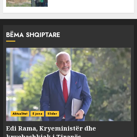
BËMA SHQIPTARE
Aktualitet
E jona
Slider
Edi Rama, Kryeministër dhe
kryebashkiak i Tiranës