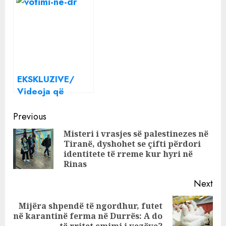
garanton listën e
Tiranë?
sigurt
EKSKLUZIVE/
Videoja që
rrëzon primaret e
Continue
Durrësit, votuan
Previous
vetëm 612
Reading
Misteri i vrasjes së palestinezes në
persona, jo 1 546
Tiranë, dyshohet se çifti përdori
Pre
sa thotë
identitete të rreme kur hyri në
pos
“Foltorja”
Rinas
Next
Mijëra shpendë të ngordhur, futet
Next
në karantinë ferma në Durrës: A do