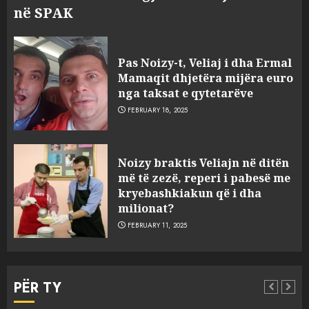
në SPAK
Pas Noizy-t, Veliaj i dha Ermal
Mamaqit dhjetëra mijëra euro
nga taksat e qytetarëve
FEBRUARY 18, 2025
FOTO/ Persona të maskuar
Noizy braktis Veliajn në ditën
sulmuan “One Albania”,
më të zezë, reperi i pabesë me
ngjarja u fsheh. A u vodhën
kryebashkiakun që i dha
serverat?
milionat?
3
MARCH 25, 2025
FEBRUARY 11, 2025
Prokuroria jep pretencën, ja
çfarë dënimi kërkon për
PËR TY
Mariela dhe Antonela
Berishën