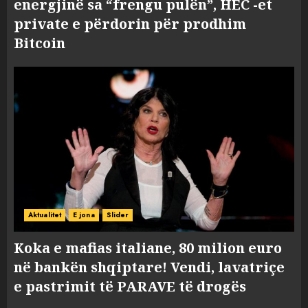
energjinë sa “frengu pulën”, HEC -et
private e përdorin për prodhim
Bitcoin
Aktualitet
E jona
Slider
Koka e mafias italiane, 80 milion euro
në bankën shqiptare! Vendi, lavatriçe
e pastrimit të PARAVE të drogës