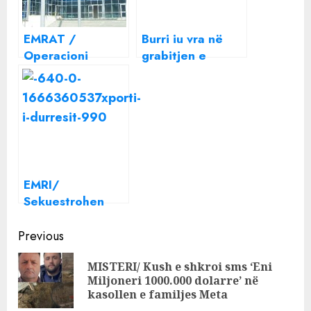
EMRAT /
Burri iu vra në
Operacioni
grabitjen e
“Muratori”, SPAK:
Rinasit! Gruas i
65 shqiptarë në
sekuestrohen 2
pranga,
milionë euro
sekuestrohen 45
pasuri
makina, 5 milionë
euro prona, 200
llogari bankare
EMRI/
(DETAJET)
Sekuestrohen
mbi 500 mijë
Continue
euro të
Previous
padeklaruara në
Reading
MISTERI/ Kush e shkroi sms ‘Eni
Portin e Durrësit,
Pre
Miljoneri 1000.000 dolarre’ në
arrestohet
pos
kasollen e familjes Meta
shoferi i