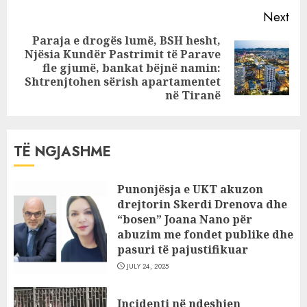
autobusit
Next
Paraja e drogës lumë, BSH hesht,
Njësia Kundër Pastrimit të Parave
Next
fle gjumë, bankat bëjnë namin:
post:
Shtrenjtohen sërish apartamentet
në Tiranë
TË NGJASHME
Punonjësja e UKT akuzon
drejtorin Skerdi Drenova dhe
“bosen” Joana Nano për
abuzim me fondet publike dhe
pasuri të pajustifikuar
JULY 24, 2025
Incidenti në ndeshjen