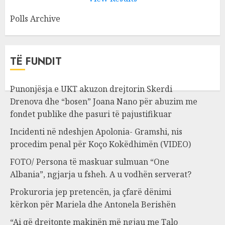
Polls Archive
TË FUNDIT
Punonjësja e UKT akuzon drejtorin Skerdi
Drenova dhe “bosen” Joana Nano për abuzim me
fondet publike dhe pasuri të pajustifikuar
Incidenti në ndeshjen Apolonia- Gramshi, nis
procedim penal për Koço Kokëdhimën (VIDEO)
FOTO/ Persona të maskuar sulmuan “One
Albania”, ngjarja u fsheh. A u vodhën serverat?
Prokuroria jep pretencën, ja çfarë dënimi
kërkon për Mariela dhe Antonela Berishën
“Ai që drejtonte makinën më ngjau me Talo