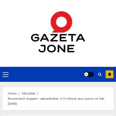
Skip
to
content
Primary
Menu
Home
Aktualitet
Biznesmenit shqiptar i sekuestrohen 4.5 milionë euro prona në Itali
(EMRI)