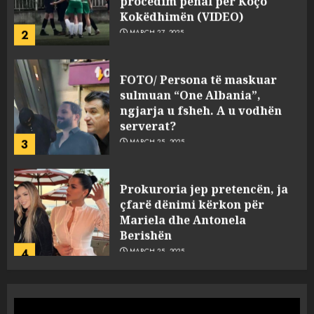
Kokëdhimën (VIDEO)
2
MARCH 27, 2025
FOTO/ Persona të maskuar
sulmuan “One Albania”,
ngjarja u fsheh. A u vodhën
serverat?
3
MARCH 25, 2025
Prokuroria jep pretencën, ja
çfarë dënimi kërkon për
Mariela dhe Antonela
Berishën
4
MARCH 25, 2025
“Ai që drejtonte makinën më
ngjau me Talo Çelën”,