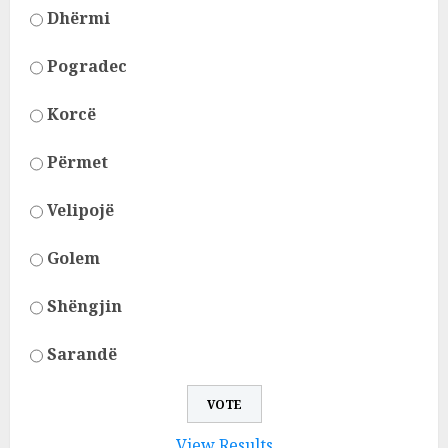
Dhërmi
Pogradec
Korcë
Përmet
Velipojë
Golem
Shëngjin
Sarandë
View Results