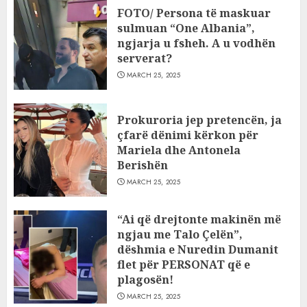
FOTO/ Persona të maskuar
sulmuan “One Albania”,
ngjarja u fsheh. A u vodhën
serverat?
MARCH 25, 2025
Prokuroria jep pretencën, ja
çfarë dënimi kërkon për
Mariela dhe Antonela
Berishën
MARCH 25, 2025
“Ai që drejtonte makinën më
ngjau me Talo Çelën”,
dëshmia e Nuredin Dumanit
flet për PERSONAT që e
plagosën!
MARCH 25, 2025