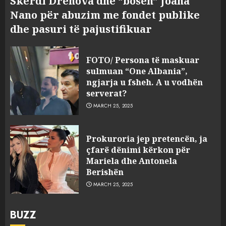
Skerdi Drenova dhe “bosen” Joana
Nano për abuzim me fondet publike
dhe pasuri të pajustifikuar
FOTO/ Persona të maskuar
sulmuan “One Albania”,
ngjarja u fsheh. A u vodhën
serverat?
MARCH 25, 2025
Prokuroria jep pretencën, ja
çfarë dënimi kërkon për
Mariela dhe Antonela
Berishën
MARCH 25, 2025
BUZZ