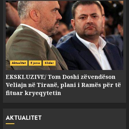
Aktualitet
E jona
Slider
EKSKLUZIVE/ Tom Doshi zëvendëson
Veliajn në Tiranë, plani i Ramës për të
fituar kryeqytetin
AKTUALITET