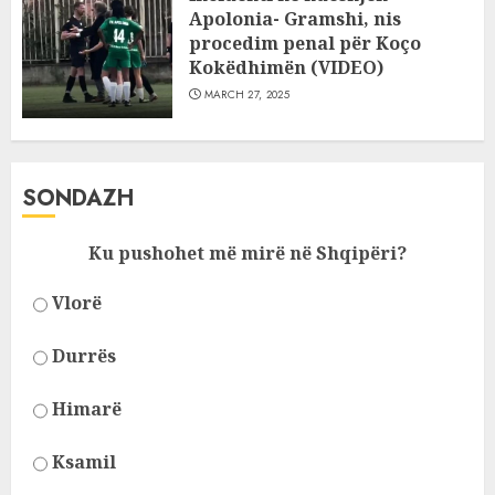
Apolonia- Gramshi, nis
procedim penal për Koço
Kokëdhimën (VIDEO)
MARCH 27, 2025
SONDAZH
Ku pushohet më mirë në Shqipëri?
Vlorë
Durrës
Himarë
Ksamil