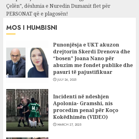
Çelën”, dëshmia e Nuredin Dumanit flet për
PERSONAT që e plagosën!
MOS I HUMBISNI
Punonjësja e UKT akuzon
drejtorin Skerdi Drenova dhe
“bosen” Joana Nano për
abuzim me fondet publike dhe
pasuri të pajustifikuar
JULY 24, 2025
Incidenti në ndeshjen
Apolonia- Gramshi, nis
procedim penal për Koço
Kokëdhimën (VIDEO)
MARCH 27, 2025