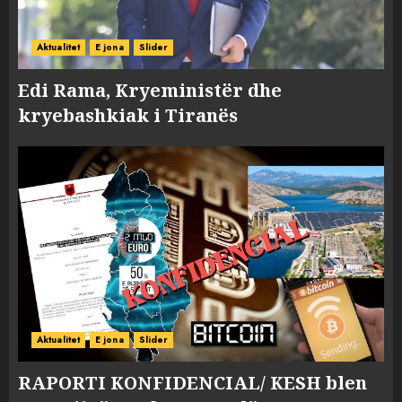
Aktualitet
E jona
Slider
Edi Rama, Kryeministër dhe
kryebashkiak i Tiranës
Aktualitet
E jona
Slider
RAPORTI KONFIDENCIAL/ KESH blen