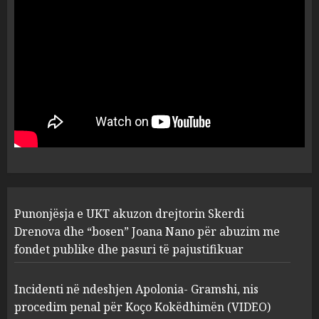
dëshmia e Nuredin Dumanit
flet për PERSONAT që e
plagosën!
5
MARCH 25, 2025
Punonjësja e UKT akuzon
drejtorin Skerdi Drenova dhe
“bosen” Joana Nano për
abuzim me fondet publike dhe
pasuri të pajustifikuar
1
JULY 24, 2025
Incidenti në ndeshjen
Punonjësja e UKT akuzon drejtorin Skerdi
Apolonia- Gramshi, nis
procedim penal për Koço
Drenova dhe “bosen” Joana Nano për abuzim me
Kokëdhimën (VIDEO)
fondet publike dhe pasuri të pajustifikuar
2
MARCH 27, 2025
Incidenti në ndeshjen Apolonia- Gramshi, nis
procedim penal për Koço Kokëdhimën (VIDEO)
FOTO/ Persona të maskuar