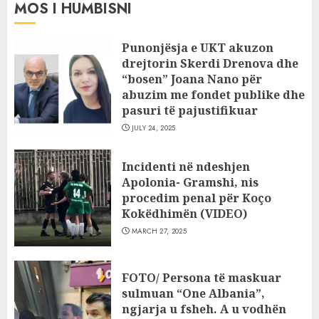
MOS I HUMBISNI
Punonjësja e UKT akuzon
drejtorin Skerdi Drenova dhe
“bosen” Joana Nano për
abuzim me fondet publike dhe
pasuri të pajustifikuar
JULY 24, 2025
Incidenti në ndeshjen
Apolonia- Gramshi, nis
procedim penal për Koço
Kokëdhimën (VIDEO)
MARCH 27, 2025
FOTO/ Persona të maskuar
sulmuan “One Albania”,
ngjarja u fsheh. A u vodhën