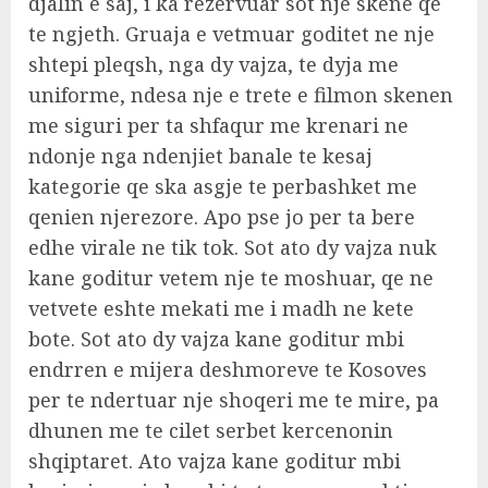
djalin e saj, i ka rezervuar sot nje skene qe
te ngjeth. Gruaja e vetmuar goditet ne nje
shtepi pleqsh, nga dy vajza, te dyja me
uniforme, ndesa nje e trete e filmon skenen
me siguri per ta shfaqur me krenari ne
ndonje nga ndenjiet banale te kesaj
kategorie qe ska asgje te perbashket me
qenien njerezore. Apo pse jo per ta bere
edhe virale ne tik tok. Sot ato dy vajza nuk
kane goditur vetem nje te moshuar, qe ne
vetvete eshte mekati me i madh ne kete
bote. Sot ato dy vajza kane goditur mbi
endrren e mijera deshmoreve te Kosoves
per te ndertuar nje shoqeri me te mire, pa
dhunen me te cilet serbet kercenonin
shqiptaret. Ato vajza kane goditur mbi