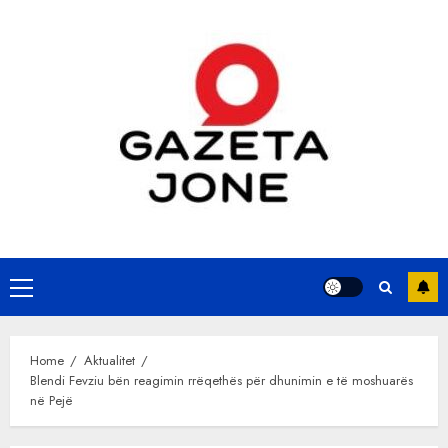
Skip
to
content
Primary
Menu
Home
Aktualitet
Blendi Fevziu bën reagimin rrëqethës për dhunimin e të moshuarës
në Pejë