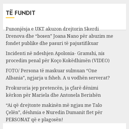
TË FUNDIT
Punonjësja e UKT akuzon drejtorin Skerdi
Drenova dhe “bosen” Joana Nano për abuzim me
fondet publike dhe pasuri të pajustifikuar
Incidenti në ndeshjen Apolonia- Gramshi, nis
procedim penal për Koço Kokëdhimën (VIDEO)
FOTO/ Persona të maskuar sulmuan “One
Albania”, ngjarja u fsheh. A u vodhën serverat?
Prokuroria jep pretencën, ja çfarë dënimi
kërkon për Mariela dhe Antonela Berishën
“Ai që drejtonte makinën më ngjau me Talo
Çelën”, dëshmia e Nuredin Dumanit flet për
PERSONAT që e plagosën!