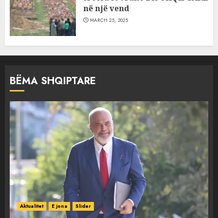
në një vend
MARCH 25, 2025
BËMA SHQIPTARE
Aktualitet
E jona
Slider