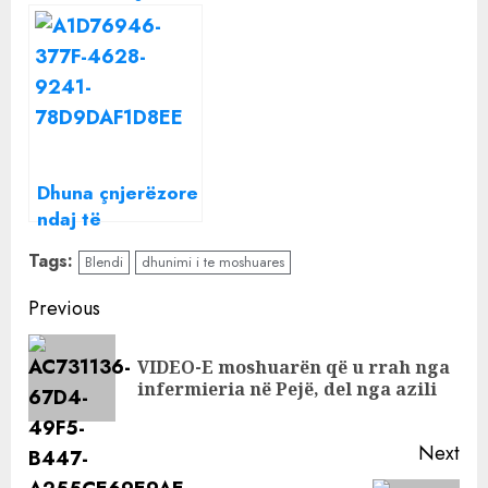
të moshuarës:
Stresi ka dy fjalë
Jemi të tmerruar
për rastin e
dhunimit të së
moshuarës në
Pejë
Dhuna çnjerëzore
ndaj të
moshuarës në
Tags:
Blendi
dhunimi i te moshuares
Pejë, reagon e
bija: Tani do ta
Continue
Previous
shohim kush
Reading
është ajo!
VIDEO-E moshuarën që u rrah nga
Pre
infermieria në Pejë, del nga azili
pos
Next