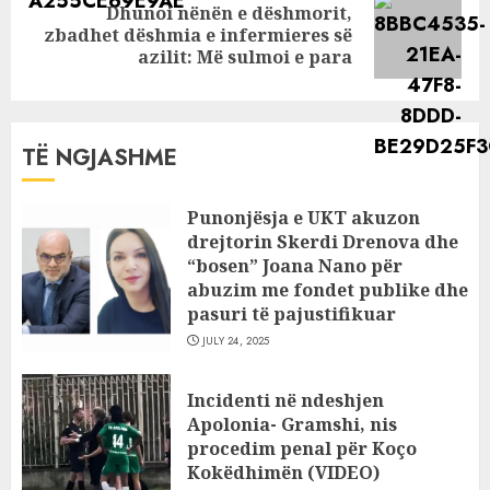
Dhunoi nënën e dëshmorit,
Next
zbadhet dëshmia e infermieres së
post:
azilit: Më sulmoi e para
TË NGJASHME
Punonjësja e UKT akuzon
drejtorin Skerdi Drenova dhe
“bosen” Joana Nano për
abuzim me fondet publike dhe
pasuri të pajustifikuar
JULY 24, 2025
Incidenti në ndeshjen
Apolonia- Gramshi, nis
procedim penal për Koço
Kokëdhimën (VIDEO)