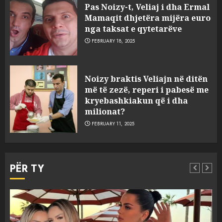
Pas Noizy-t, Veliaj i dha Ermal
Mamaqit dhjetëra mijëra euro
nga taksat e qytetarëve
FEBRUARY 18, 2025
FOTO/ Persona të maskuar
Noizy braktis Veliajn në ditën
sulmuan “One Albania”,
më të zezë, reperi i pabesë me
ngjarja u fsheh. A u vodhën
kryebashkiakun që i dha
serverat?
milionat?
3
MARCH 25, 2025
FEBRUARY 11, 2025
Prokuroria jep pretencën, ja
çfarë dënimi kërkon për
PËR TY
Mariela dhe Antonela
Berishën
4
MARCH 25, 2025