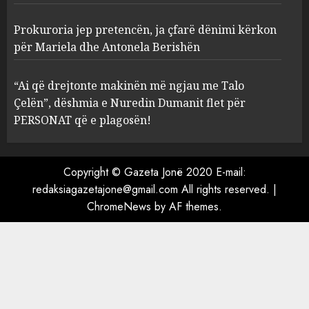
3
Prokuroria jep pretencën, ja çfarë dënimi kërkon
Prokuroria jep pretencën, ja
për Mariela dhe Antonela Berishën
çfarë dënimi kërkon për
Mariela dhe Antonela
“Ai që drejtonte makinën më ngjau me Talo
Berishën
Çelën”, dëshmia e Nuredin Dumanit flet për
4
MARCH 25, 2025
PERSONAT që e plagosën!
“Ai që drejtonte makinën më
ngjau me Talo Çelën”,
Copyright © Gazeta Jonë 2020 E-mail:
dëshmia e Nuredin Dumanit
redaksiagazetajone@gmail.com
All rights reserved.
|
flet për PERSONAT që e
ChromeNews
by AF themes.
plagosën!
5
MARCH 25, 2025