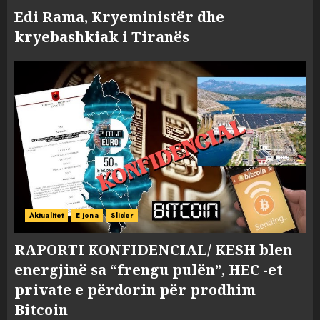
Edi Rama, Kryeministër dhe
kryebashkiak i Tiranës
Aktualitet
E jona
Slider
RAPORTI KONFIDENCIAL/ KESH blen
energjinë sa “frengu pulën”, HEC -et
private e përdorin për prodhim
Bitcoin