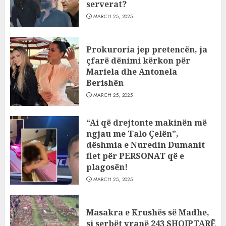
serverat?
MARCH 25, 2025
Prokuroria jep pretencën, ja
çfarë dënimi kërkon për
Mariela dhe Antonela
Berishën
MARCH 25, 2025
“Ai që drejtonte makinën më
ngjau me Talo Çelën”,
dëshmia e Nuredin Dumanit
flet për PERSONAT që e
plagosën!
MARCH 25, 2025
Masakra e Krushës së Madhe,
si serbët vranë 243 SHQIPTARË