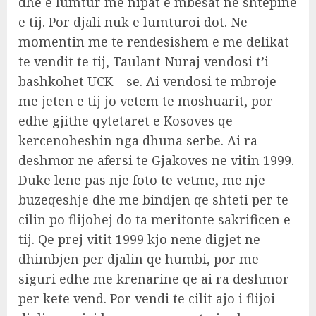
dhe e lumtur me nipat e mbesat ne shtepine
e tij. Por djali nuk e lumturoi dot. Ne
momentin me te rendesishem e me delikat
te vendit te tij, Taulant Nuraj vendosi t’i
bashkohet UCK – se. Ai vendosi te mbroje
me jeten e tij jo vetem te moshuarit, por
edhe gjithe qytetaret e Kosoves qe
kercenoheshin nga dhuna serbe. Ai ra
deshmor ne afersi te Gjakoves ne vitin 1999.
Duke lene pas nje foto te vetme, me nje
buzeqeshje dhe me bindjen qe shteti per te
cilin po flijohej do ta meritonte sakrificen e
tij. Qe prej vitit 1999 kjo nene digjet ne
dhimbjen per djalin qe humbi, por me
siguri edhe me krenarine qe ai ra deshmor
per kete vend. Por vendi te cilit ajo i flijoi