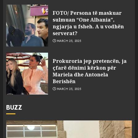
FOTO/ Persona të maskuar
sulmuan “One Albania”,
ngjarja u fsheh. A u vodhën
serverat?
MARCH 25, 2025
Prokuroria jep pretencën, ja
çfarë dënimi kërkon për
Mariela dhe Antonela
Berishën
MARCH 25, 2025
BUZZ