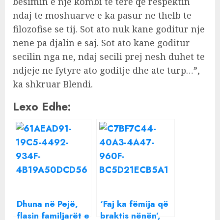
besimin e nje kombi te tere qe respektin
ndaj te moshuarve e ka pasur ne thelb te
filozofise se tij. Sot ato nuk kane goditur nje
nene pa djalin e saj. Sot ato kane goditur
secilin nga ne, ndaj secili prej nesh duhet te
ndjeje ne fytyre ato goditje dhe ate turp…”,
ka shkruar Blendi.
Lexo Edhe:
Dhuna në Pejë,
‘Faj ka fëmija që
flasin familjarët e
braktis nënën’,