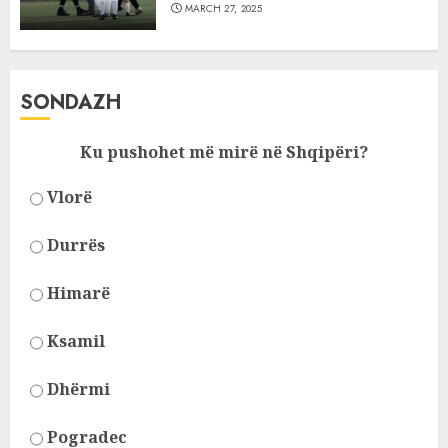
MARCH 27, 2025
SONDAZH
Ku pushohet më mirë në Shqipëri?
Vlorë
Durrës
Himarë
Ksamil
Dhërmi
Pogradec