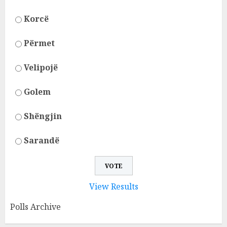
Korcë
Përmet
Velipojë
Golem
Shëngjin
Sarandë
View Results
Polls Archive