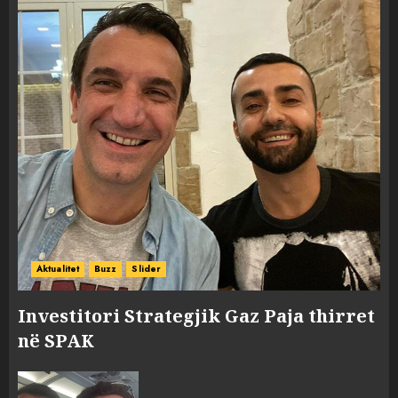
Aktualitet
Buzz
Slider
Investitori Strategjik Gaz Paja thirret
në SPAK