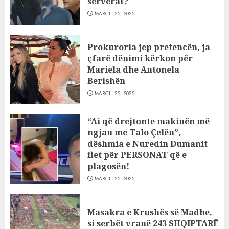
serverat?
MARCH 25, 2025
Prokuroria jep pretencën, ja
çfarë dënimi kërkon për
Mariela dhe Antonela
Berishën
MARCH 25, 2025
“Ai që drejtonte makinën më
ngjau me Talo Çelën”,
dëshmia e Nuredin Dumanit
flet për PERSONAT që e
plagosën!
MARCH 25, 2025
Masakra e Krushës së Madhe,
si serbët vranë 243 SHQIPTARË