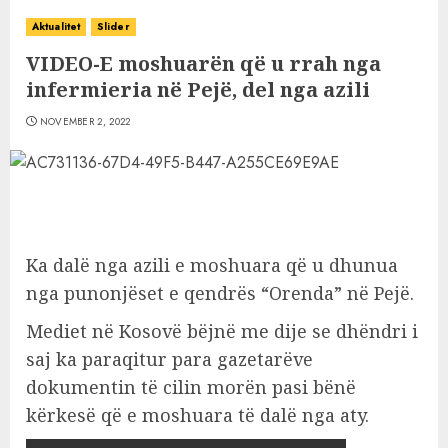
Aktualitet
Slider
VIDEO-E moshuarën që u rrah nga
infermieria në Pejë, del nga azili
NOVEMBER 2, 2022
Ka dalë nga azili e moshuara që u dhunua
nga punonjëset e qendrës “Orenda” në Pejë.
Mediet në Kosovë bëjnë me dije se dhëndri i
saj ka paraqitur para gazetarëve
dokumentin të cilin morën pasi bënë
kërkesë që e moshuara të dalë nga aty.