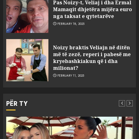
Pas Noizy-t, Veliaj i dha Ermal
Mamaqit dhjetëra mijëra euro
nga taksat e qytetarëve
FEBRUARY 18, 2025
FOTO/ Persona të maskuar
Noizy braktis Veliajn në ditën
sulmuan “One Albania”,
më të zezë, reperi i pabesë me
ngjarja u fsheh. A u vodhën
kryebashkiakun që i dha
serverat?
milionat?
3
MARCH 25, 2025
FEBRUARY 11, 2025
Prokuroria jep pretencën, ja
çfarë dënimi kërkon për
PËR TY
Mariela dhe Antonela
Berishën
4
MARCH 25, 2025
“Ai që drejtonte makinën më
Aktualitet
Slider