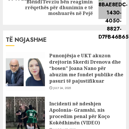
Blendi Fevziu bën reagimin
Next
rrëqethës për dhunimin e të
post:
moshuarës në Pejë
TË NGJASHME
Punonjësja e UKT akuzon
drejtorin Skerdi Drenova dhe
“bosen” Joana Nano për
abuzim me fondet publike dhe
pasuri të pajustifikuar
JULY 24, 2025
Incidenti në ndeshjen
Apolonia- Gramshi, nis
procedim penal për Koço
Kokëdhimën (VIDEO)