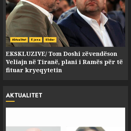
Aktualitet
E jona
Slider
EKSKLUZIVE/ Tom Doshi zëvendëson
Veliajn në Tiranë, plani i Ramës për të
fituar kryeqytetin
AKTUALITET