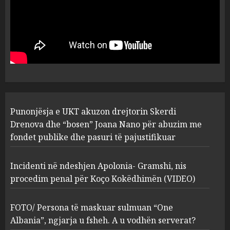
Punonjësja e UKT akuzon
drejtorin Skerdi Drenova dhe
“bosen” Joana Nano për
abuzim me fondet publike dhe
pasuri të pajustifikuar
1
JULY 24, 2025
Incidenti në ndeshjen
Punonjësja e UKT akuzon drejtorin Skerdi
Apolonia- Gramshi, nis
procedim penal për Koço
Drenova dhe “bosen” Joana Nano për abuzim me
Kokëdhimën (VIDEO)
fondet publike dhe pasuri të pajustifikuar
2
MARCH 27, 2025
Incidenti në ndeshjen Apolonia- Gramshi, nis
procedim penal për Koço Kokëdhimën (VIDEO)
FOTO/ Persona të maskuar
sulmuan “One Albania”,
ngjarja u fsheh. A u vodhën
FOTO/ Persona të maskuar sulmuan “One
serverat?
Albania”, ngjarja u fsheh. A u vodhën serverat?
3
MARCH 25, 2025