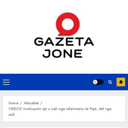
Skip
to
content
Primary
Menu
Home
Aktualitet
VIDEO-E moshuarën që u rrah nga infermieria në Pejë, del nga
azili