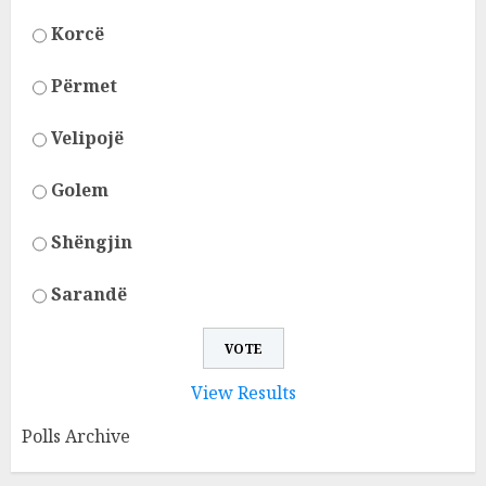
Korcë
Përmet
Velipojë
Golem
Shëngjin
Sarandë
View Results
Polls Archive