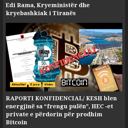
Edi Rama, Kryeministër dhe
kryebashkiak i Tiranës
Aktualitet
E jona
Slider
RAPORTI KONFIDENCIAL/ KESH blen
energjinë sa “frengu pulën”, HEC -et
private e përdorin për prodhim
Bitcoin