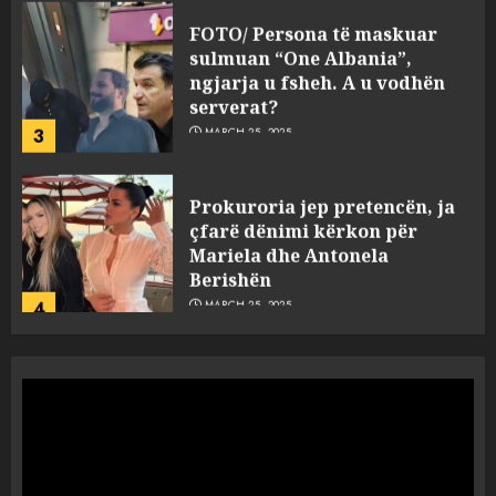
FOTO/ Persona të maskuar
sulmuan “One Albania”,
ngjarja u fsheh. A u vodhën
serverat?
3
MARCH 25, 2025
Prokuroria jep pretencën, ja
çfarë dënimi kërkon për
Mariela dhe Antonela
Berishën
4
MARCH 25, 2025
“Ai që drejtonte makinën më
ngjau me Talo Çelën”,
dëshmia e Nuredin Dumanit
flet për PERSONAT që e
plagosën!
5
MARCH 25, 2025