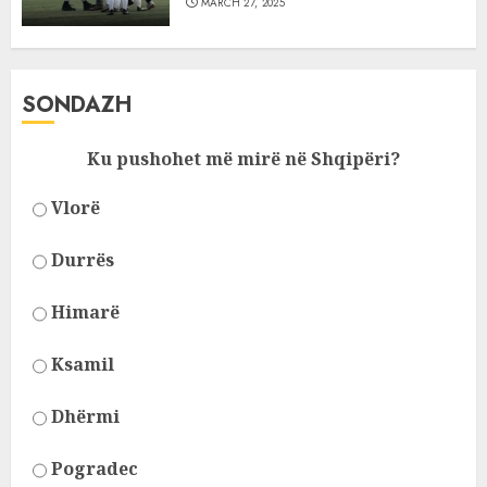
MARCH 27, 2025
SONDAZH
Ku pushohet më mirë në Shqipëri?
Vlorë
Durrës
Himarë
Ksamil
Dhërmi
Pogradec