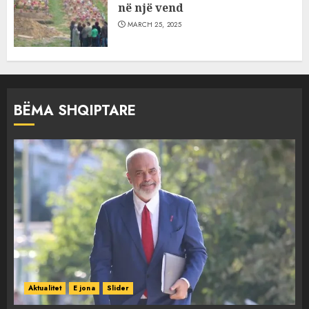
në një vend
MARCH 25, 2025
BËMA SHQIPTARE
Aktualitet
E jona
Slider