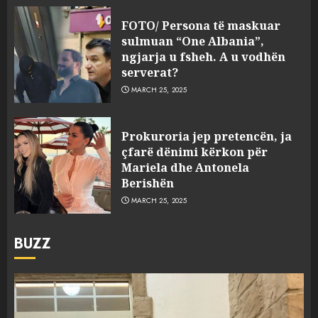
FOTO/ Persona të maskuar
sulmuan “One Albania”,
ngjarja u fsheh. A u vodhën
serverat?
MARCH 25, 2025
Prokuroria jep pretencën, ja
çfarë dënimi kërkon për
Mariela dhe Antonela
Berishën
MARCH 25, 2025
BUZZ