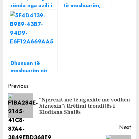
rënda nga azili i
të moshuarën,
pleqve shqiptar!
arrestohet
E moshuara rrihet
infermierja e
nga punonjësja
“pashpirt”
Dhunuan të
moshuarën në
azil/ Lihen të lira
Continue
tri infermieret
Previous
Reading
“Njerëzit më të ngushtë më vodhën
Pre
biznesin”/ Rrëfimi tronditës i
pos
Klodiana Shalës
Next