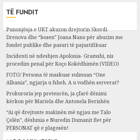
TË FUNDIT
Punonjësja e UKT akuzon drejtorin Skerdi
Drenova dhe “bosen” Joana Nano për abuzim me
fondet publike dhe pasuri të pajustifikuar
Incidenti në ndeshjen Apolonia- Gramshi, nis
procedim penal për Koço Kokëdhimën (VIDEO)
FOTO/ Persona të maskuar sulmuan “One
Albania”, ngjarja u fsheh. A u vodhën serverat?
Prokuroria jep pretencën, ja çfarë dënimi
kërkon për Mariela dhe Antonela Berishën
“Ai që drejtonte makinën më ngjau me Talo
Çelën”, dëshmia e Nuredin Dumanit flet për
PERSONAT që e plagosën!