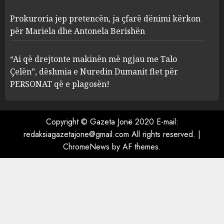
Prokuroria jep pretencën, ja çfarë dënimi kërkon
Prokuroria jep pretencën, ja
për Mariela dhe Antonela Berishën
çfarë dënimi kërkon për
Mariela dhe Antonela
“Ai që drejtonte makinën më ngjau me Talo
Berishën
Çelën”, dëshmia e Nuredin Dumanit flet për
4
MARCH 25, 2025
PERSONAT që e plagosën!
“Ai që drejtonte makinën më
ngjau me Talo Çelën”,
Copyright © Gazeta Jonë 2020 E-mail:
dëshmia e Nuredin Dumanit
redaksiagazetajone@gmail.com
All rights reserved.
|
flet për PERSONAT që e
ChromeNews
by AF themes.
plagosën!
5
MARCH 25, 2025