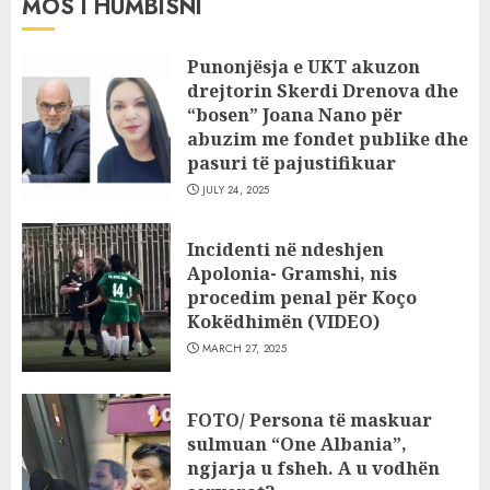
MOS I HUMBISNI
Punonjësja e UKT akuzon
drejtorin Skerdi Drenova dhe
“bosen” Joana Nano për
abuzim me fondet publike dhe
pasuri të pajustifikuar
JULY 24, 2025
Incidenti në ndeshjen
Apolonia- Gramshi, nis
procedim penal për Koço
Kokëdhimën (VIDEO)
MARCH 27, 2025
FOTO/ Persona të maskuar
sulmuan “One Albania”,
ngjarja u fsheh. A u vodhën