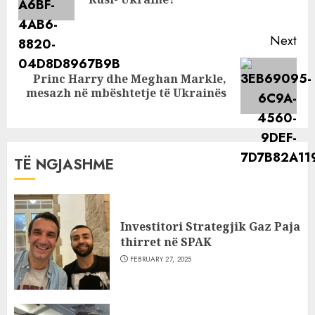
pos
Next
Princ Harry dhe Meghan Markle,
Next
mesazh në mbështetje të Ukrainës
post:
TË NGJASHME
Investitori Strategjik Gaz Paja
thirret në SPAK
FEBRUARY 27, 2025