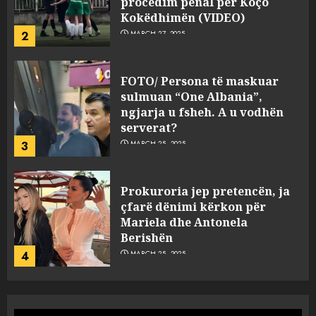
ngjarja u fsheh. A u vodhën
serverat?
3
MARCH 25, 2025
Prokuroria jep pretencën, ja
çfarë dënimi kërkon për
Mariela dhe Antonela
Berishën
4
MARCH 25, 2025
“Ai që drejtonte makinën më
ngjau me Talo Çelën”,
dëshmia e Nuredin Dumanit
flet për PERSONAT që e
plagosën!
5
MARCH 25, 2025
Punonjësja e UKT akuzon