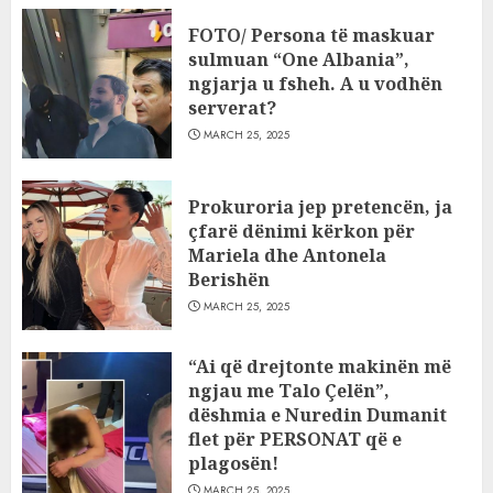
FOTO/ Persona të maskuar
sulmuan “One Albania”,
ngjarja u fsheh. A u vodhën
serverat?
MARCH 25, 2025
Prokuroria jep pretencën, ja
çfarë dënimi kërkon për
Mariela dhe Antonela
Berishën
MARCH 25, 2025
“Ai që drejtonte makinën më
ngjau me Talo Çelën”,
dëshmia e Nuredin Dumanit
flet për PERSONAT që e
plagosën!
MARCH 25, 2025