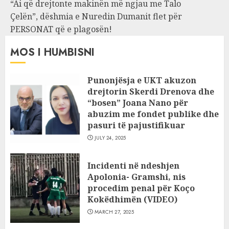
“Ai që drejtonte makinën më ngjau me Talo
Çelën”, dëshmia e Nuredin Dumanit flet për
PERSONAT që e plagosën!
MOS I HUMBISNI
Punonjësja e UKT akuzon
drejtorin Skerdi Drenova dhe
“bosen” Joana Nano për
abuzim me fondet publike dhe
pasuri të pajustifikuar
JULY 24, 2025
Incidenti në ndeshjen
Apolonia- Gramshi, nis
procedim penal për Koço
Kokëdhimën (VIDEO)
MARCH 27, 2025