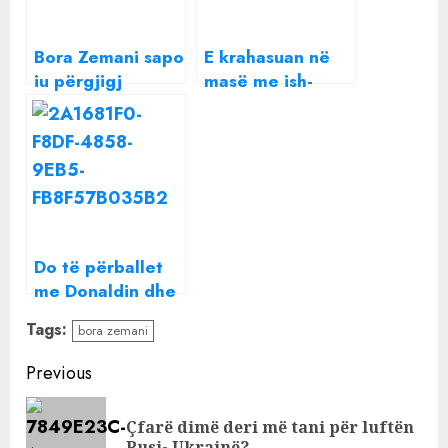
Bora Zemani sapo
E krahasuan në
iu përgjigj
masë me ish-
Donaldit? Rrjeti
banoren e BB
po “çmendet”
VIP, Bora Zemani
nga veprimi i saj i
merr vendimin
fundit
drastik
Do të përballet
me Donaldin dhe
Beatrix? Bora
Tags:
bora zemani
Zemani merr
ftesë për finalen
Continue
Previous
e Big Brother Vip
Reading
Çfarë dimë deri më tani për luftën
Pre
Rusi- Ukrainë?