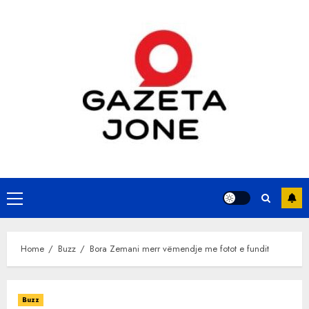
Skip
to
content
Primary
Menu
Home
Buzz
Bora Zemani merr vëmendje me fotot e fundit
Buzz