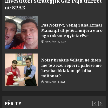
Investitori Strategjik Gaz Paja thirret
në SPAK
FOTO/ Persona të maskuar
Pas Noizy-t, Veliaj i dha Ermal
sulmuan “One Albania”,
Mamaqit dhjetëra mijëra euro
ngjarja u fsheh. A u vodhën
nga taksat e qytetarëve
serverat?
FEBRUARY 18, 2025
3
MARCH 25, 2025
Prokuroria jep pretencën, ja
Noizy braktis Veliajn në ditën
çfarë dënimi kërkon për
më të zezë, reperi i pabesë me
Mariela dhe Antonela
kryebashkiakun që i dha
Berishën
milionat?
4
MARCH 25, 2025
FEBRUARY 11, 2025
“Ai që drejtonte makinën më
ngjau me Talo Çelën”,
PËR TY
dëshmia e Nuredin Dumanit