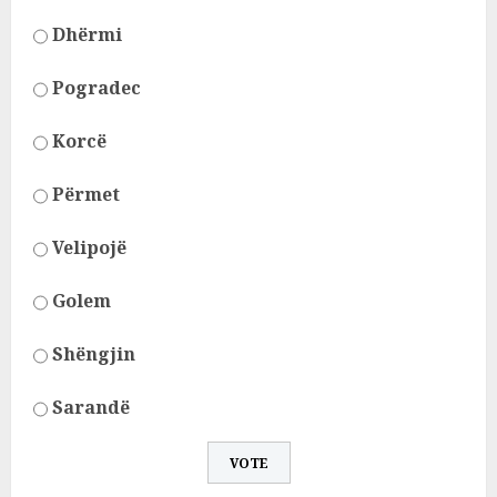
Dhërmi
Pogradec
Korcë
Përmet
Velipojë
Golem
Shëngjin
Sarandë