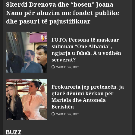
Skerdi Drenova dhe “bosen” Joana
Nano për abuzim me fondet publike
dhe pasuri të pajustifikuar
FOTO/ Persona të maskuar
sulmuan “One Albania”,
ngjarja u fsheh. A u vodhën
serverat?
MARCH 25, 2025
Prokuroria jep pretencën, ja
çfarë dënimi kërkon për
Mariela dhe Antonela
Berishën
MARCH 25, 2025
BUZZ