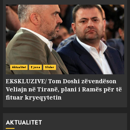
Aktualitet
E jona
Slider
EKSKLUZIVE/ Tom Doshi zëvendëson
Veliajn në Tiranë, plani i Ramës për të
fituar kryeqytetin
AKTUALITET