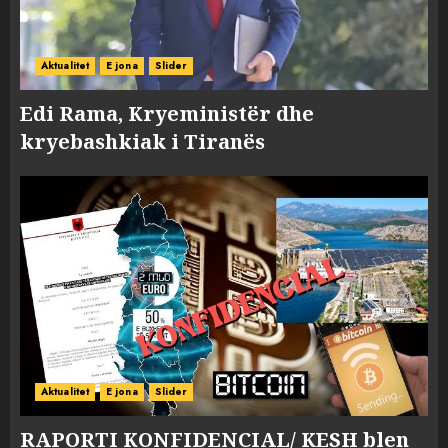
Aktualitet
E jona
Slider
Edi Rama, Kryeministër dhe
kryebashkiak i Tiranës
Aktualitet
E jona
Slider
RAPORTI KONFIDENCIAL/ KESH blen