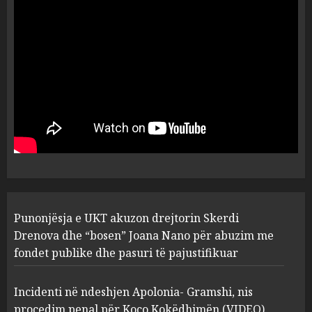
drejtorin Skerdi Drenova dhe
“bosen” Joana Nano për
abuzim me fondet publike dhe
pasuri të pajustifikuar
1
JULY 24, 2025
Incidenti në ndeshjen
Apolonia- Gramshi, nis
procedim penal për Koço
Kokëdhimën (VIDEO)
2
MARCH 27, 2025
FOTO/ Persona të maskuar
Punonjësja e UKT akuzon drejtorin Skerdi
sulmuan “One Albania”,
Drenova dhe “bosen” Joana Nano për abuzim me
ngjarja u fsheh. A u vodhën
fondet publike dhe pasuri të pajustifikuar
serverat?
3
MARCH 25, 2025
Incidenti në ndeshjen Apolonia- Gramshi, nis
procedim penal për Koço Kokëdhimën (VIDEO)