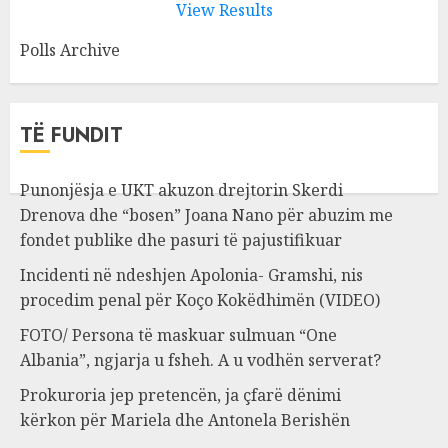
View Results
Polls Archive
TË FUNDIT
Punonjësja e UKT akuzon drejtorin Skerdi
Drenova dhe “bosen” Joana Nano për abuzim me
fondet publike dhe pasuri të pajustifikuar
Incidenti në ndeshjen Apolonia- Gramshi, nis
procedim penal për Koço Kokëdhimën (VIDEO)
FOTO/ Persona të maskuar sulmuan “One
Albania”, ngjarja u fsheh. A u vodhën serverat?
Prokuroria jep pretencën, ja çfarë dënimi
kërkon për Mariela dhe Antonela Berishën