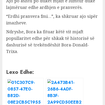
Ajo po ashtu po duket mjaft e lumtur duke
lajmëruar edhe ardhjen e pranverës.
“Erdhi pranvera fmi…”, ka shkruar ajo sipër
imazheve.
Ndryshe, Bora ka fituar këtë vit mjaft
popullaritet edhe për shkak të historisë së
dashurisë së trekëndëshit Bora-Donald-
Trixa.
Lexo Edhe: