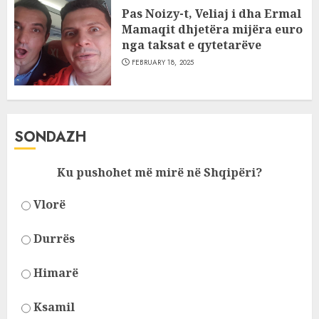
Pas Noizy-t, Veliaj i dha Ermal
Mamaqit dhjetëra mijëra euro
nga taksat e qytetarëve
FEBRUARY 18, 2025
SONDAZH
Ku pushohet më mirë në Shqipëri?
Vlorë
Durrës
Himarë
Ksamil