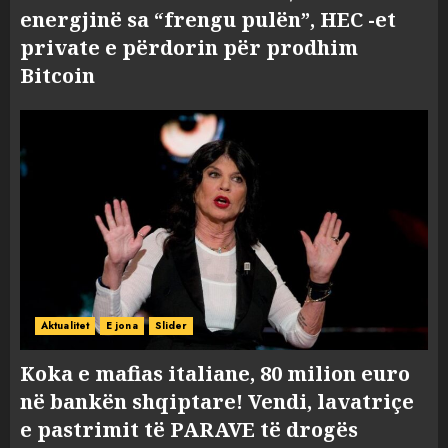
energjinë sa “frengu pulën”, HEC -et
private e përdorin për prodhim
Bitcoin
Aktualitet
E jona
Slider
Koka e mafias italiane, 80 milion euro
në bankën shqiptare! Vendi, lavatriçe
e pastrimit të PARAVE të drogës