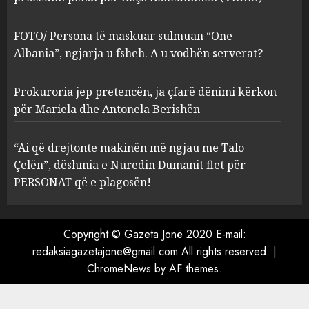
Prokuroria jep pretencën, ja
çfarë dënimi kërkon për
FOTO/ Persona të maskuar sulmuan “One
Mariela dhe Antonela
Albania”, ngjarja u fsheh. A u vodhën serverat?
Berishën
4
MARCH 25, 2025
Prokuroria jep pretencën, ja çfarë dënimi kërkon
për Mariela dhe Antonela Berishën
“Ai që drejtonte makinën më
ngjau me Talo Çelën”,
“Ai që drejtonte makinën më ngjau me Talo
dëshmia e Nuredin Dumanit
flet për PERSONAT që e
Çelën”, dëshmia e Nuredin Dumanit flet për
plagosën!
5
PERSONAT që e plagosën!
MARCH 25, 2025
Copyright © Gazeta Jonë 2020 E-mail:
redaksiagazetajone@gmail.com
All rights reserved.
|
ChromeNews
by AF themes.