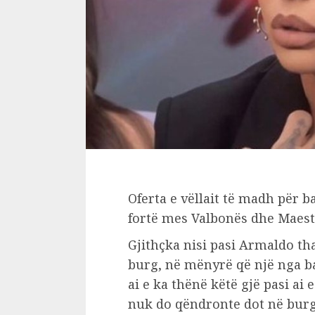
Oferta e vëllait të madh për b
fortë mes Valbonës dhe Maest
Gjithçka nisi pasi Armaldo th
burg, në mënyrë që një nga ban
ai e ka thënë këtë gjë pasi ai
nuk do qëndronte dot në burg