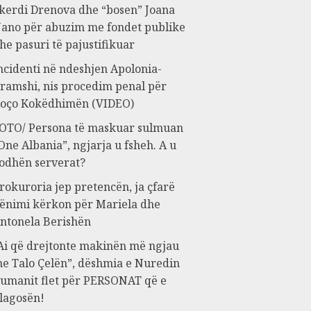
kerdi Drenova dhe “bosen” Joana
ano për abuzim me fondet publike
he pasuri të pajustifikuar
ncidenti në ndeshjen Apolonia-
ramshi, nis procedim penal për
oço Kokëdhimën (VIDEO)
OTO/ Persona të maskuar sulmuan
One Albania”, ngjarja u fsheh. A u
odhën serverat?
rokuroria jep pretencën, ja çfarë
ënimi kërkon për Mariela dhe
ntonela Berishën
Ai që drejtonte makinën më ngjau
e Talo Çelën”, dëshmia e Nuredin
umanit flet për PERSONAT që e
lagosën!