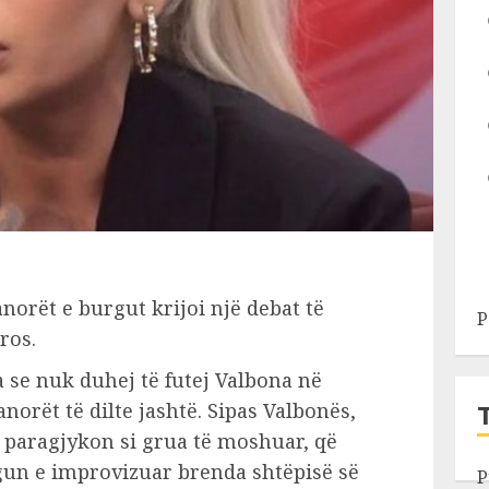
anorët e burgut krijoi një debat të
P
ros.
a se nuk duhej të futej Valbona në
orët të dilte jashtë. Sipas Valbonës,
 e paragjykon si grua të moshuar, që
un e improvizuar brenda shtëpisë së
P