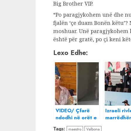
Big Brother VIP.
“Po paragjykohem unë dhe nuk
fjalën ‘çe duam Bonën këtu’? 
moshuar. Unë paragjykohem k
është për gratë, po çi keni kët
Lexo Edhe:
VIDEO/ Çfarë
Izraeli riv
ndodhi në orët e
marrëdhën
para të
diplomati
Tags:
maestro
Valbona