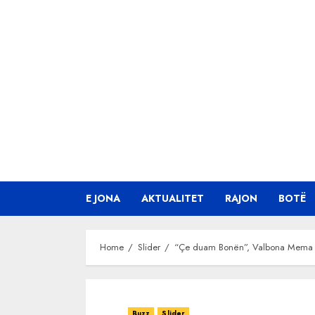
Skip
to
content
E JONA
AKTUALITET
RAJON
BOTË
Home
Slider
“Çe duam Bonën”, Valbona Mema n
Buzz
Slider