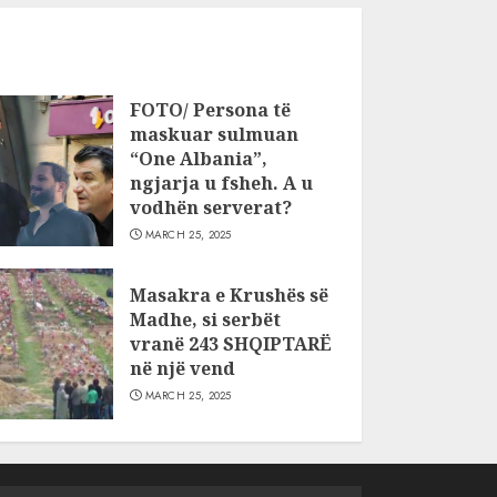
FOTO/ Persona të
maskuar sulmuan
“One Albania”,
ngjarja u fsheh. A u
vodhën serverat?
MARCH 25, 2025
Masakra e Krushës së
Madhe, si serbët
vranë 243 SHQIPTARË
në një vend
MARCH 25, 2025