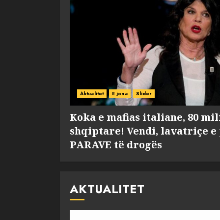
Aktualitet
E jona
Slider
Koka e mafias italiane, 80 mi
shqiptare! Vendi, lavatriçe e
PARAVE të drogës
AKTUALITET