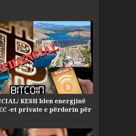
IAL/ KESH blen energjinë
EC -et private e përdorin për