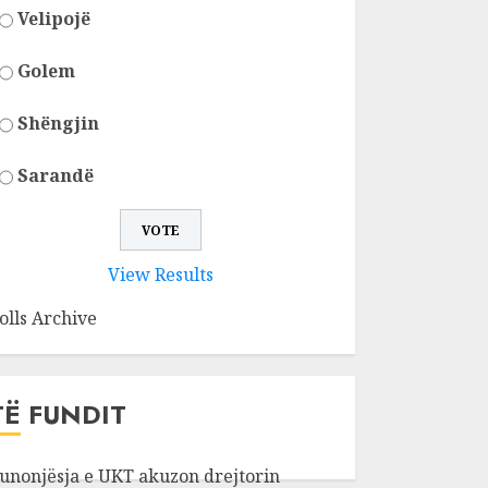
Velipojë
Golem
Shëngjin
Sarandë
View Results
olls Archive
TË FUNDIT
unonjësja e UKT akuzon drejtorin