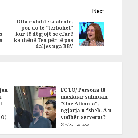
as
Adisin pas
e të
komenteve
Next
negative
Olta e shihte si aleate,
por do të “tërbohet”
Previous
Next
s
kur të dëgjojë se çfarë
post:
post:
a
ka thënë Tea për të pas
daljes nga BBV
jen
FOTO/ Persona të
,
maskuar sulmuan
l
“One Albania”,
ngjarja u fsheh. A u
EO)
vodhën serverat?
MARCH 25, 2025