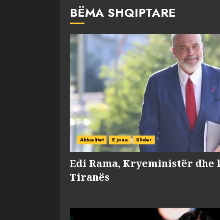
BËMA SHQIPTARE
Aktualitet
E jona
Slider
Edi Rama, Kryeministër dhe 
Tiranës