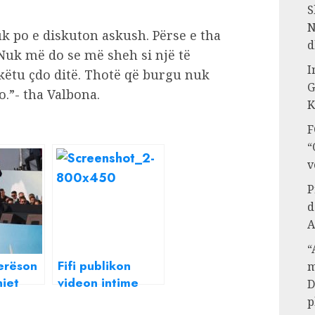
S
N
 po e diskuton askush. Përse e tha
d
Nuk më do se më sheh si një të
I
ëtu çdo ditë. Thotë që burgu nuk
G
o.”- tha Valbona.
K
F
“
v
P
d
A
“
lerëson
Fifi publikon
m
iet
videon intime
D
ke me
nga shtrati me
p