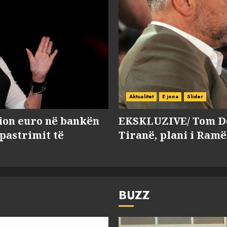
Aktualitet
E jona
Slider
lion euro në bankën
EKSKLUZIVE/ Tom Do
 pastrimit të
Tiranë, plani i Ramë
BUZZ