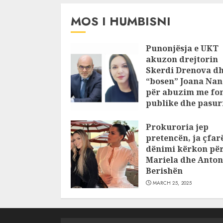
MOS I HUMBISNI
Punonjësja e UKT
akuzon drejtorin
Skerdi Drenova d
“bosen” Joana Nan
për abuzim me fo
publike dhe pasuri
pajustifikuar
Prokuroria jep
JULY 24, 2025
pretencën, ja çfar
dënimi kërkon pë
Mariela dhe Anton
Berishën
MARCH 25, 2025