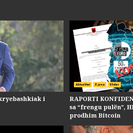
Aktualitet
E jona
Slider
kryebashkiak i
RAPORTI KONFIDENC
sa “frengu pulën”, H
prodhim Bitcoin