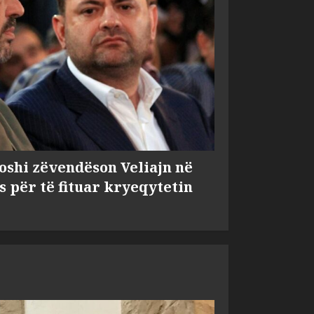
shi zëvendëson Veliajn në
s për të fituar kryeqytetin