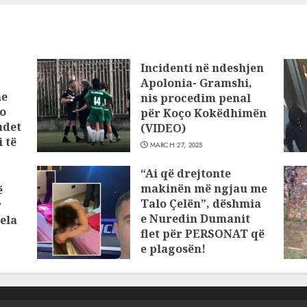
Incidenti në ndeshjen
Apolonia- Gramshi,
he
nis procedim penal
o
për Koço Kokëdhimën
ndet
(VIDEO)
 të
MARCH 27, 2025
“Ai që drejtonte
makinën më ngjau me
ë
Talo Çelën”, dëshmia
r
e Nuredin Dumanit
ela
flet për PERSONAT që
e plagosën!
MARCH 25, 2025