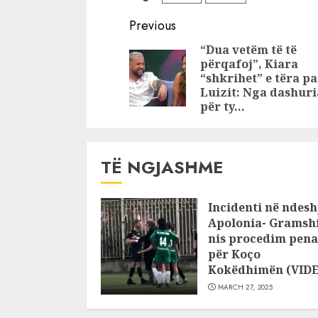
mëngjesit?
Turqinë, p
Valbona Mema
komentev
Continue
Previous
bën gati valixhet
Erdogan
Reading
“Dua vetëm të të
për t’u larguar
përqafoj”, Kiara
“shkrihet” e tëra pa
Luizit: Nga dashuri
për ty…
TË NGJASHME
Incidenti në ndesh
Apolonia- Gramshi
nis procedim pena
për Koço
Kokëdhimën (VID
MARCH 27, 2025