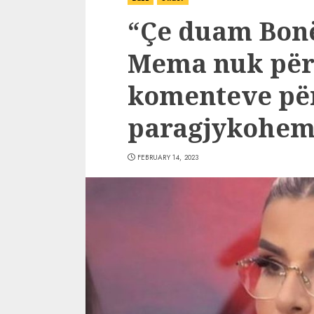
“Çe duam Bonë
Mema nuk për
komenteve për
paragjykohem 
FEBRUARY 14, 2023