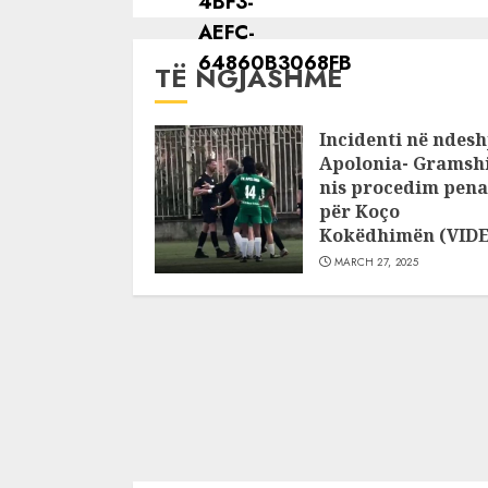
TË NGJASHME
Incidenti në ndesh
Apolonia- Gramshi
nis procedim pena
për Koço
Kokëdhimën (VID
MARCH 27, 2025