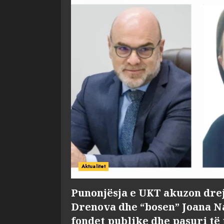
Aktualitet
Punonjësja e UKT akuzon dre
Drenova dhe “bosen” Joana 
fondet publike dhe pasuri të 