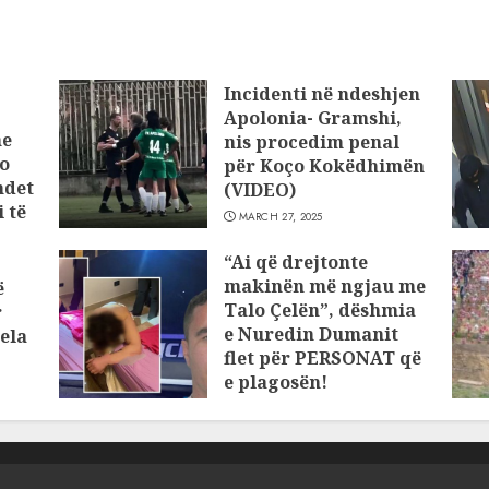
Incidenti në ndeshjen
Apolonia- Gramshi,
he
nis procedim penal
o
për Koço Kokëdhimën
ndet
(VIDEO)
 të
MARCH 27, 2025
“Ai që drejtonte
makinën më ngjau me
ë
Talo Çelën”, dëshmia
r
e Nuredin Dumanit
ela
flet për PERSONAT që
e plagosën!
MARCH 25, 2025