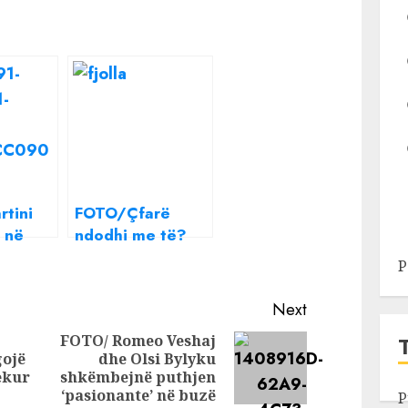
rtini
FOTO/Çfarë
 në
ndodhi me të?
rë i
Fjolla Morina
P
deles
përfundon në
spital
Next
FOTO/ Romeo Veshaj
gojë
dhe Olsi Bylyku
Previous
Next
ekur
shkëmbejnë puthjen
post:
post:
‘pasionante’ në buzë
P