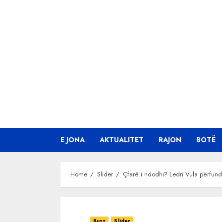
Skip
to
content
E JONA
AKTUALITET
RAJON
BOTË
Home
Slider
Çfarë i ndodhi? Ledri Vula përfund
Buzz
Slider