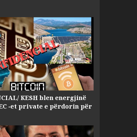
IAL/ KESH blen energjinë
EC -et private e përdorin për