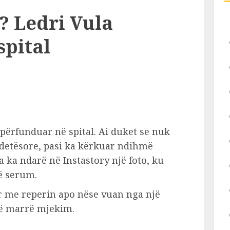
? Ledri Vula
spital
 përfunduar në spital. Ai duket se nuk
ndetësore, pasi ka kërkuar ndihmë
ra ka ndarë në Instastory një foto, ku
ë serum.
r me reperin apo nëse vuan nga një
të marrë mjekim.