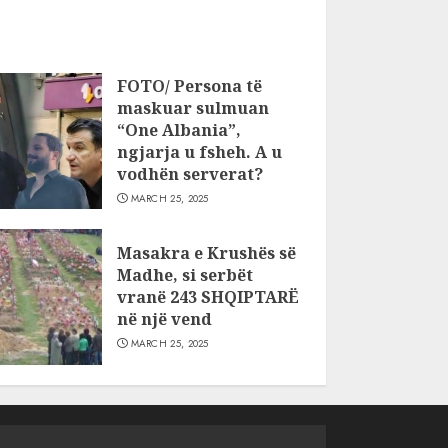
FOTO/ Persona të
maskuar sulmuan
“One Albania”,
ngjarja u fsheh. A u
vodhën serverat?
MARCH 25, 2025
Masakra e Krushës së
Madhe, si serbët
vranë 243 SHQIPTARË
në një vend
MARCH 25, 2025