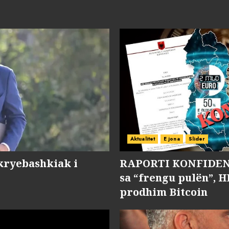
Aktualitet
E jona
Slider
kryebashkiak i
RAPORTI KONFIDENC
sa “frengu pulën”, H
prodhim Bitcoin