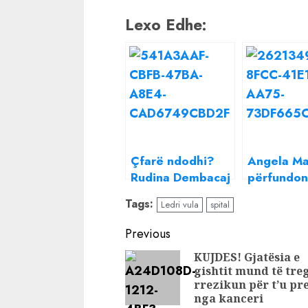
Lexo Edhe:
Çfarë ndodhi?
Angela Ma
Rudina Dembacaj
përfundon
përfundon në
spital, çfa
Tags:
Ledri vula
spital
spital
ndodhi mo
Continue
Previous
Reading
KUJDES! Gjatësia e
gishtit mund të tre
rrezikun për t’u pr
nga kanceri