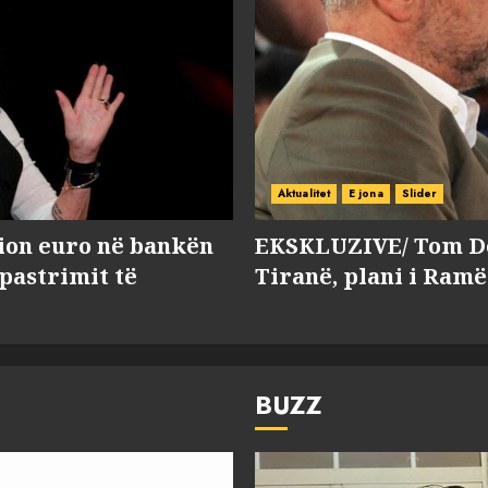
Aktualitet
E jona
Slider
lion euro në bankën
EKSKLUZIVE/ Tom Do
 pastrimit të
Tiranë, plani i Ramë
BUZZ