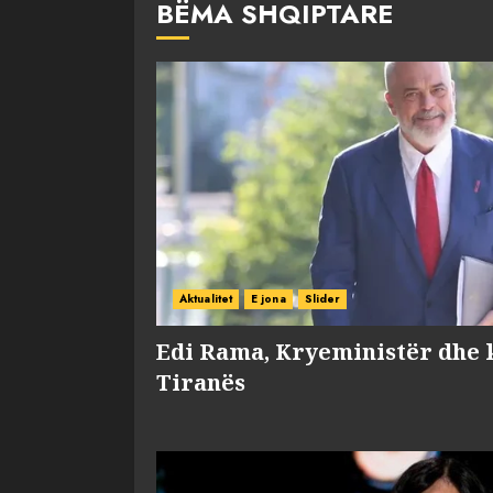
BËMA SHQIPTARE
Aktualitet
E jona
Slider
Edi Rama, Kryeministër dhe 
Tiranës