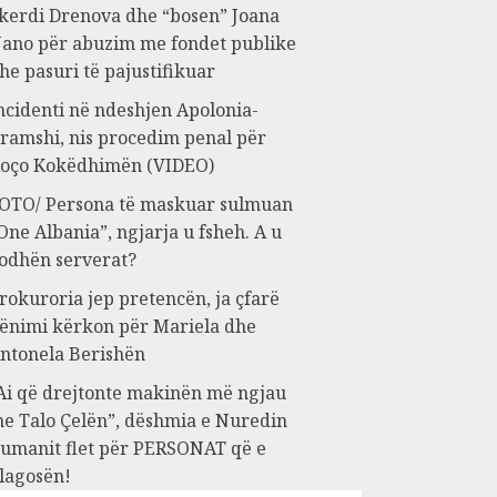
kerdi Drenova dhe “bosen” Joana
ano për abuzim me fondet publike
he pasuri të pajustifikuar
ncidenti në ndeshjen Apolonia-
ramshi, nis procedim penal për
oço Kokëdhimën (VIDEO)
OTO/ Persona të maskuar sulmuan
One Albania”, ngjarja u fsheh. A u
odhën serverat?
rokuroria jep pretencën, ja çfarë
ënimi kërkon për Mariela dhe
ntonela Berishën
Ai që drejtonte makinën më ngjau
e Talo Çelën”, dëshmia e Nuredin
umanit flet për PERSONAT që e
lagosën!