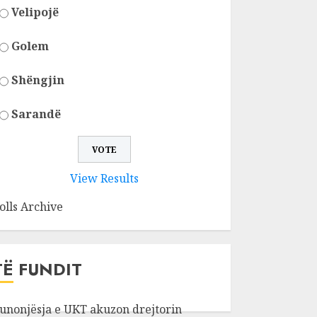
Velipojë
Golem
Shëngjin
Sarandë
View Results
olls Archive
TË FUNDIT
unonjësja e UKT akuzon drejtorin