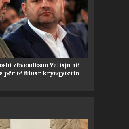
shi zëvendëson Veliajn në
s për të fituar kryeqytetin