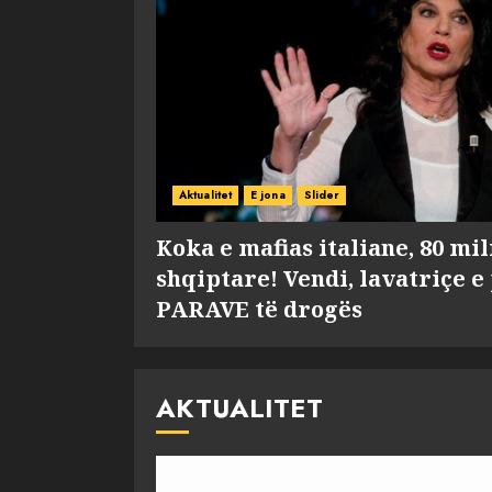
Aktualitet
E jona
Slider
Koka e mafias italiane, 80 mi
shqiptare! Vendi, lavatriçe e
PARAVE të drogës
AKTUALITET