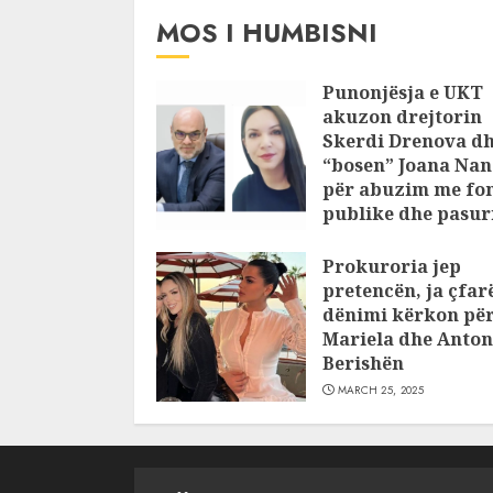
MOS I HUMBISNI
Punonjësja e UKT
akuzon drejtorin
Skerdi Drenova d
“bosen” Joana Nan
për abuzim me fo
publike dhe pasuri
pajustifikuar
Prokuroria jep
JULY 24, 2025
pretencën, ja çfar
dënimi kërkon pë
Mariela dhe Anton
Berishën
MARCH 25, 2025