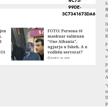
S
N
d
I
G
jen
FOTO/ Persona të
K
,
maskuar sulmuan
l
“One Albania”,
F
ngjarja u fsheh. A u
“
EO)
vodhën serverat?
v
MARCH 25, 2025
P
d
A
“
m
D
p