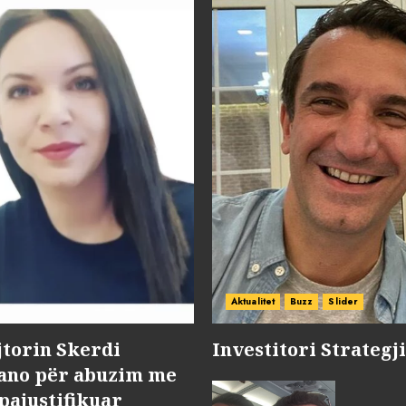
Aktualitet
Buzz
Slider
jtorin Skerdi
Investitori Strategj
Nano për abuzim me
pajustifikuar