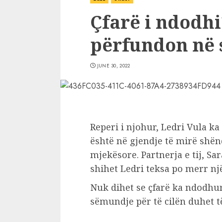
Çfarë i ndodhi
përfundon në 
JUNE 30, 2022
Reperi i njohur, Ledri Vula ka
është në gjendje të mirë shë
mjekësore. Partnerja e tij, Sa
shihet Ledri teksa po merr nj
Nuk dihet se çfarë ka ndodhu
sëmundje për të cilën duhet 