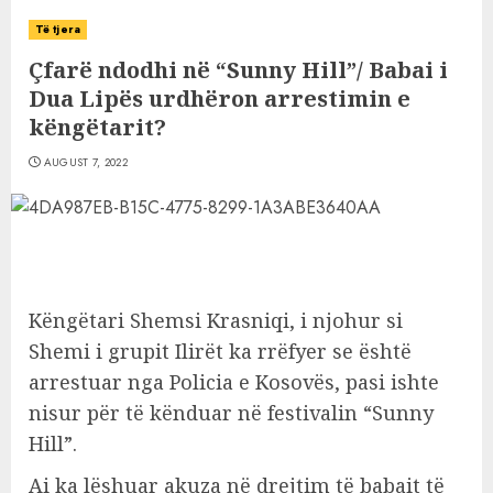
Të tjera
Çfarë ndodhi në “Sunny Hill”/ Babai i
Dua Lipës urdhëron arrestimin e
këngëtarit?
AUGUST 7, 2022
Këngëtari Shemsi Krasniqi, i njohur si
Shemi i grupit Ilirët ka rrëfyer se është
arrestuar nga Policia e Kosovës, pasi ishte
nisur për të kënduar në festivalin “Sunny
Hill”.
Ai ka lëshuar akuza në drejtim të babait të