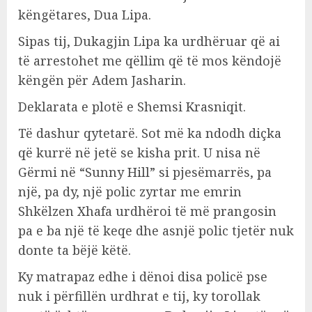
këngëtares, Dua Lipa.
Sipas tij, Dukagjin Lipa ka urdhëruar që ai
të arrestohet me qëllim që të mos këndojë
këngën për Adem Jasharin.
Deklarata e plotë e Shemsi Krasniqit.
Të dashur qytetarë. Sot më ka ndodh diçka
që kurrë në jetë se kisha prit. U nisa në
Gërmi në “Sunny Hill” si pjesëmarrës, pa
një, pa dy, një polic zyrtar me emrin
Shkëlzen Xhafa urdhëroi të më prangosin
pa e ba një të keqe dhe asnjë polic tjetër nuk
donte ta bëjë këtë.
Ky matrapaz edhe i dënoi disa policë pse
nuk i përfillën urdhrat e tij, ky torollak