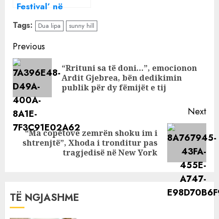
Festival’ në
Tiranë, reagon
Tags:
Dua lipa
sunny hill
Dua Lipa: Përvoja
të do jetë e
Continue
Previous
njëjtë
Reading
“Rrituni sa të doni…”, emocionon
Pre
Ardit Gjebrea, bën dedikimin
pos
publik për dy fëmijët e tij
Next
“Ma copëtove zemrën shoku im i
Next
shtrenjtë”, Xhoda i tronditur pas
post:
tragjedisë në New York
TË NGJASHME