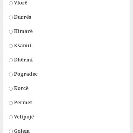
Vlorë
Durrës
Himarë
Ksamil
Dhërmi
Pogradec
Korcë
Përmet
Velipojë
Golem