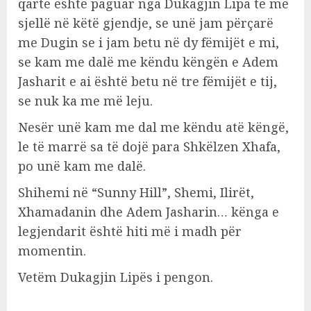
qartë është paguar nga Dukagjin Lipa të më
sjellë në këtë gjendje, se unë jam përçarë
me Dugin se i jam betu në dy fëmijët e mi,
se kam me dalë me këndu këngën e Adem
Jasharit e ai është betu në tre fëmijët e tij,
se nuk ka me më leju.
Nesër unë kam me dal me këndu atë këngë,
le të marrë sa të dojë para Shkëlzen Xhafa,
po unë kam me dalë.
Shihemi në “Sunny Hill”, Shemi, Ilirët,
Xhamadanin dhe Adem Jasharin… kënga e
legjendarit është hiti më i madh për
momentin.
Vetëm Dukagjin Lipës i pengon.