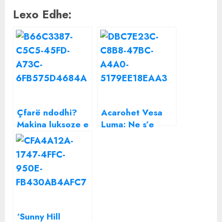
Lexo Edhe:
Çfarë ndodhi?
Acarohet Vesa
Makina luksoze e
Luma: Ne s’e
Dua Lipës
meritojmë as
bllokohet nga
Duan, as
autoritetet në
Dukagjinun dhe
mes të Londrës
as “Sunny Hill”
‘Sunny Hill