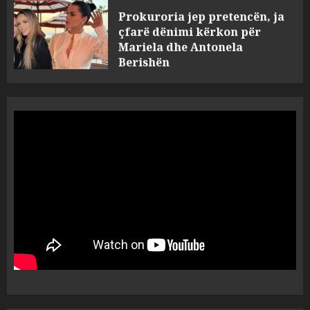
çfarë dënimi kërkon për
Mariela dhe Antonela
Berishën
4
MARCH 25, 2025
“Ai që drejtonte makinën më
ngjau me Talo Çelën”,
dëshmia e Nuredin Dumanit
flet për PERSONAT që e
plagosën!
5
MARCH 25, 2025
Punonjësja e UKT akuzon
drejtorin Skerdi Drenova dhe
“bosen” Joana Nano për
abuzim me fondet publike dhe
pasuri të pajustifikuar
1
JULY 24, 2025