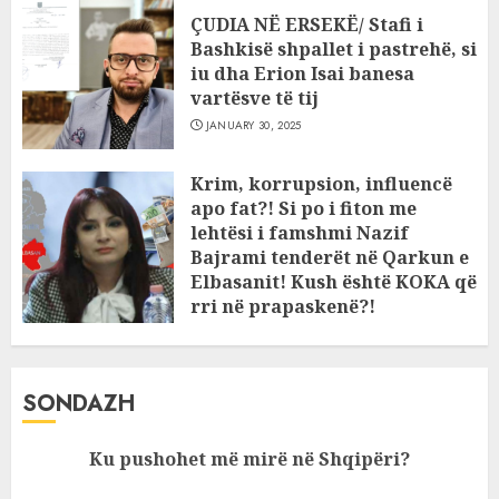
ÇUDIA NË ERSEKË/ Stafi i
Bashkisë shpallet i pastrehë, si
iu dha Erion Isai banesa
vartësve të tij
JANUARY 30, 2025
Krim, korrupsion, influencë
apo fat?! Si po i fiton me
lehtësi i famshmi Nazif
Bajrami tenderët në Qarkun e
Elbasanit! Kush është KOKA që
rri në prapaskenë?!
JANUARY 11, 2025
SONDAZH
Ku pushohet më mirë në Shqipëri?