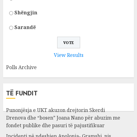
Shëngjin
Sarandë
View Results
Polls Archive
TË FUNDIT
Punonjësja e UKT akuzon drejtorin Skerdi
Drenova dhe “bosen” Joana Nano për abuzim me
fondet publike dhe pasuri të pajustifikuar
Incidenti në ndeshjen Apolonia- Gramshi, nis