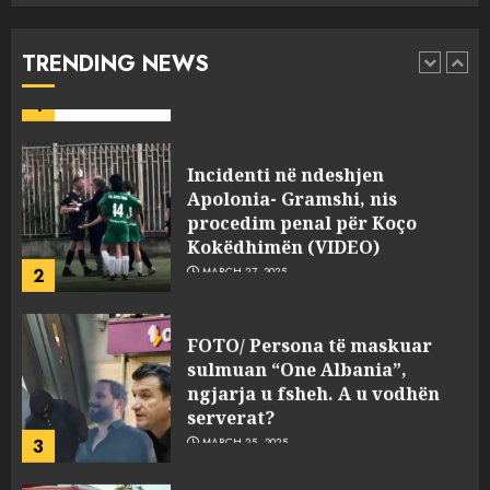
“bosen” Joana Nano për
abuzim me fondet publike dhe
TRENDING NEWS
pasuri të pajustifikuar
1
JULY 24, 2025
Incidenti në ndeshjen
Apolonia- Gramshi, nis
procedim penal për Koço
Kokëdhimën (VIDEO)
2
MARCH 27, 2025
FOTO/ Persona të maskuar
sulmuan “One Albania”,
ngjarja u fsheh. A u vodhën
serverat?
3
MARCH 25, 2025
Prokuroria jep pretencën, ja