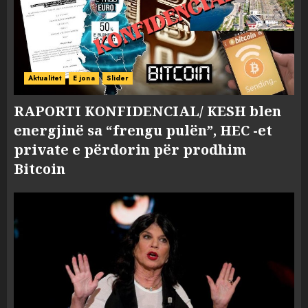
Aktualitet
E jona
Slider
RAPORTI KONFIDENCIAL/ KESH blen
energjinë sa “frengu pulën”, HEC -et
private e përdorin për prodhim
Bitcoin