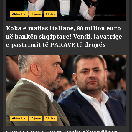
Aktualitet
E jona
Slider
Koka e mafias italiane, 80 milion euro
në bankën shqiptare! Vendi, lavatriçe
e pastrimit të PARAVE të drogës
Aktualitet
E jona
Slider