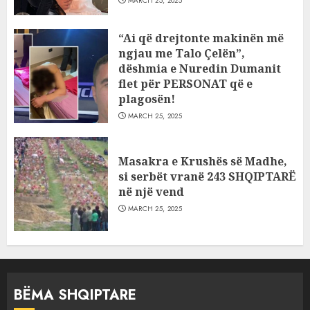
MARCH 25, 2025
“Ai që drejtonte makinën më
ngjau me Talo Çelën”,
dëshmia e Nuredin Dumanit
flet për PERSONAT që e
plagosën!
MARCH 25, 2025
Masakra e Krushës së Madhe,
si serbët vranë 243 SHQIPTARË
në një vend
MARCH 25, 2025
BËMA SHQIPTARE