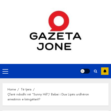
Skip
to
content
Primary
Menu
Home
Të tjera
Çfarë ndodhi në “Sunny Hill”/ Babai i Dua Lipës urdhëron
arrestimin e këngëtarit?