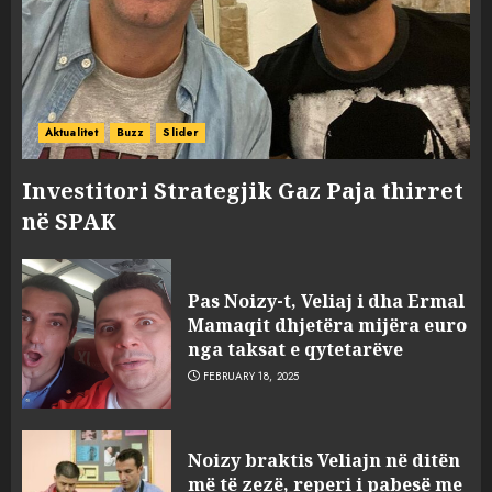
Aktualitet
Buzz
Slider
Investitori Strategjik Gaz Paja thirret
në SPAK
Pas Noizy-t, Veliaj i dha Ermal
Mamaqit dhjetëra mijëra euro
nga taksat e qytetarëve
FEBRUARY 18, 2025
FOTO/ Persona të maskuar
Noizy braktis Veliajn në ditën
sulmuan “One Albania”,
më të zezë, reperi i pabesë me
ngjarja u fsheh. A u vodhën