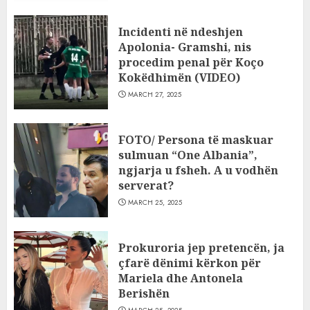
Incidenti në ndeshjen
Apolonia- Gramshi, nis
procedim penal për Koço
Kokëdhimën (VIDEO)
MARCH 27, 2025
FOTO/ Persona të maskuar
sulmuan “One Albania”,
ngjarja u fsheh. A u vodhën
serverat?
MARCH 25, 2025
Prokuroria jep pretencën, ja
çfarë dënimi kërkon për
Mariela dhe Antonela
Berishën