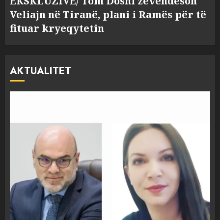
EKSKLUZIVE/ Tom Doshi zëvendëson
Veliajn në Tiranë, plani i Ramës për të
fituar kryeqytetin
AKTUALITET