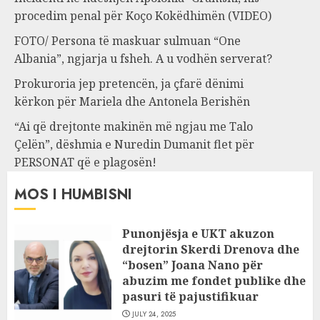
procedim penal për Koço Kokëdhimën (VIDEO)
FOTO/ Persona të maskuar sulmuan “One
Albania”, ngjarja u fsheh. A u vodhën serverat?
Prokuroria jep pretencën, ja çfarë dënimi
kërkon për Mariela dhe Antonela Berishën
“Ai që drejtonte makinën më ngjau me Talo
Çelën”, dëshmia e Nuredin Dumanit flet për
PERSONAT që e plagosën!
MOS I HUMBISNI
Punonjësja e UKT akuzon
drejtorin Skerdi Drenova dhe
“bosen” Joana Nano për
abuzim me fondet publike dhe
pasuri të pajustifikuar
JULY 24, 2025