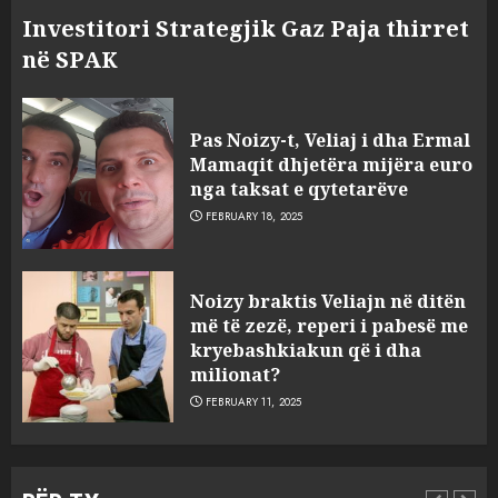
Investitori Strategjik Gaz Paja thirret
në SPAK
Pas Noizy-t, Veliaj i dha Ermal
Mamaqit dhjetëra mijëra euro
nga taksat e qytetarëve
FEBRUARY 18, 2025
FOTO/ Persona të maskuar
Noizy braktis Veliajn në ditën
sulmuan “One Albania”,
më të zezë, reperi i pabesë me
ngjarja u fsheh. A u vodhën
kryebashkiakun që i dha
serverat?
milionat?
3
MARCH 25, 2025
FEBRUARY 11, 2025
Prokuroria jep pretencën, ja
çfarë dënimi kërkon për