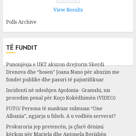
View Results
Polls Archive
TË FUNDIT
Punonjësja e UKT akuzon drejtorin Skerdi
Drenova dhe “bosen” Joana Nano për abuzim me
fondet publike dhe pasuri të pajustifikuar
Incidenti në ndeshjen Apolonia- Gramshi, nis
procedim penal për Koço Kokëdhimën (VIDEO)
FOTO/ Persona të maskuar sulmuan “One
Albania”, ngjarja u fsheh. A u vodhën serverat?
Prokuroria jep pretencën, ja çfarë dënimi
kërkon për Mariela dhe Antonela Berishën