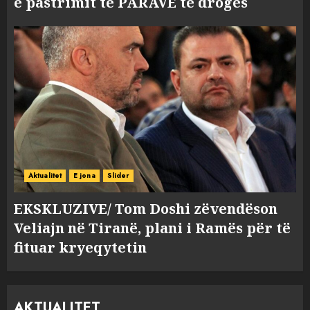
e pastrimit të PARAVE të drogës
Aktualitet
E jona
Slider
EKSKLUZIVE/ Tom Doshi zëvendëson
Veliajn në Tiranë, plani i Ramës për të
fituar kryeqytetin
AKTUALITET