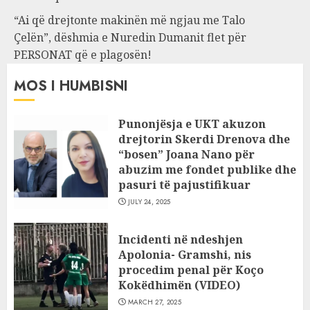
“Ai që drejtonte makinën më ngjau me Talo
Çelën”, dëshmia e Nuredin Dumanit flet për
PERSONAT që e plagosën!
MOS I HUMBISNI
Punonjësja e UKT akuzon
drejtorin Skerdi Drenova dhe
“bosen” Joana Nano për
abuzim me fondet publike dhe
pasuri të pajustifikuar
JULY 24, 2025
Incidenti në ndeshjen
Apolonia- Gramshi, nis
procedim penal për Koço
Kokëdhimën (VIDEO)
MARCH 27, 2025