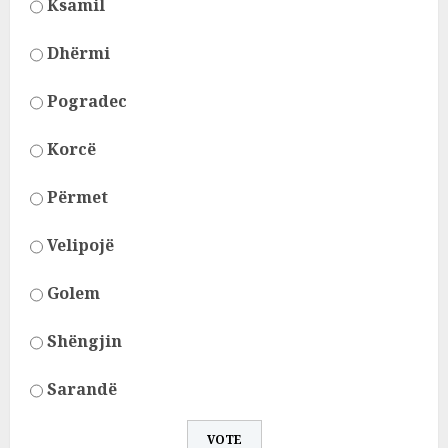
Ksamil
Dhërmi
Pogradec
Korcë
Përmet
Velipojë
Golem
Shëngjin
Sarandë