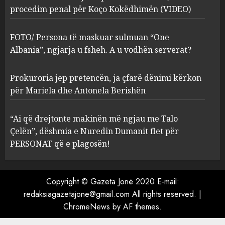
procedim penal për Koço Kokëdhimën (VIDEO)
FOTO/ Persona të maskuar
sulmuan “One Albania”,
ngjarja u fsheh. A u vodhën
FOTO/ Persona të maskuar sulmuan “One
serverat?
Albania”, ngjarja u fsheh. A u vodhën serverat?
3
MARCH 25, 2025
Prokuroria jep pretencën, ja çfarë dënimi kërkon
Prokuroria jep pretencën, ja
për Mariela dhe Antonela Berishën
çfarë dënimi kërkon për
Mariela dhe Antonela
“Ai që drejtonte makinën më ngjau me Talo
Berishën
Çelën”, dëshmia e Nuredin Dumanit flet për
4
MARCH 25, 2025
PERSONAT që e plagosën!
“Ai që drejtonte makinën më
ngjau me Talo Çelën”,
Copyright © Gazeta Jonë 2020 E-mail:
dëshmia e Nuredin Dumanit
redaksiagazetajone@gmail.com
All rights reserved.
|
flet për PERSONAT që e
ChromeNews
by AF themes.
plagosën!
5
MARCH 25, 2025