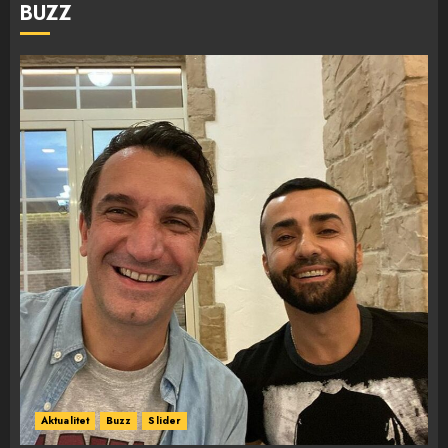
BUZZ
Aktualitet
Buzz
Slider