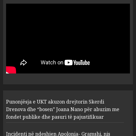
“Ai që drejtonte makinën më
ngjau me Talo Çelën”,
dëshmia e Nuredin Dumanit
flet për PERSONAT që e
plagosën!
5
MARCH 25, 2025
Punonjësja e UKT akuzon
drejtorin Skerdi Drenova dhe
“bosen” Joana Nano për
abuzim me fondet publike dhe
pasuri të pajustifikuar
1
JULY 24, 2025
Incidenti në ndeshjen
Punonjësja e UKT akuzon drejtorin Skerdi
Apolonia- Gramshi, nis
procedim penal për Koço
Drenova dhe “bosen” Joana Nano për abuzim me
Kokëdhimën (VIDEO)
fondet publike dhe pasuri të pajustifikuar
2
MARCH 27, 2025
Incidenti në ndeshjen Apolonia- Gramshi, nis