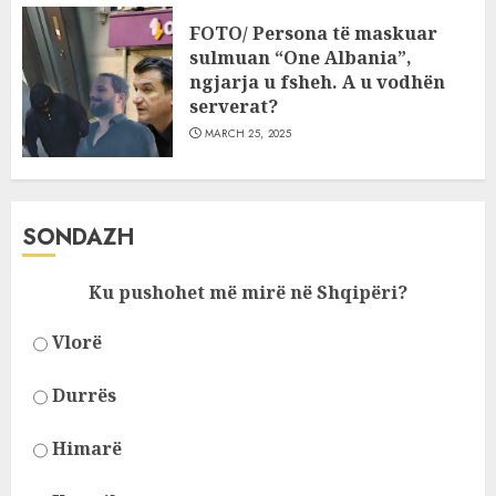
FOTO/ Persona të maskuar
sulmuan “One Albania”,
ngjarja u fsheh. A u vodhën
serverat?
MARCH 25, 2025
SONDAZH
Ku pushohet më mirë në Shqipëri?
Vlorë
Durrës
Himarë