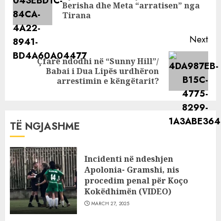
Pre
ndjekësit
Berisha dhe Meta “arratisen” nga
pos
Tirana
Next
Çfarë ndodhi në “Sunny Hill”/
Next
Babai i Dua Lipës urdhëron
post:
arrestimin e këngëtarit?
TË NGJASHME
Incidenti në ndeshjen
Apolonia- Gramshi, nis
procedim penal për Koço
Kokëdhimën (VIDEO)
MARCH 27, 2025