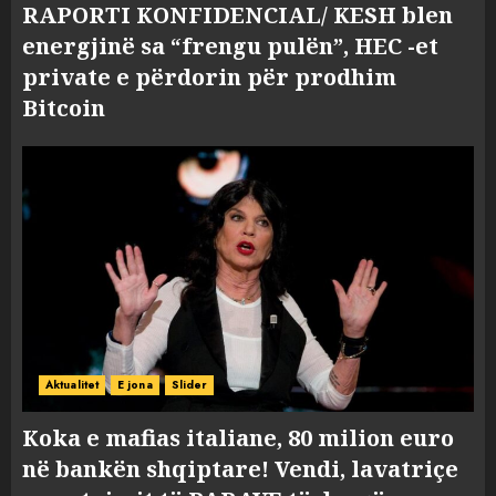
RAPORTI KONFIDENCIAL/ KESH blen
energjinë sa “frengu pulën”, HEC -et
private e përdorin për prodhim
Bitcoin
Aktualitet
E jona
Slider
Koka e mafias italiane, 80 milion euro
në bankën shqiptare! Vendi, lavatriçe