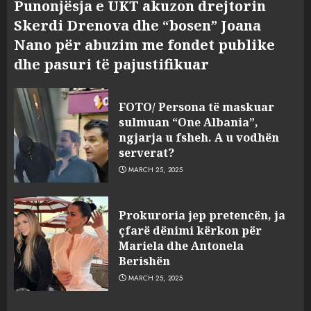
Punonjësja e UKT akuzon drejtorin
Skerdi Drenova dhe “bosen” Joana
Nano për abuzim me fondet publike
dhe pasuri të pajustifikuar
FOTO/ Persona të maskuar
sulmuan “One Albania”,
ngjarja u fsheh. A u vodhën
serverat?
MARCH 25, 2025
Prokuroria jep pretencën, ja
çfarë dënimi kërkon për
Mariela dhe Antonela
Berishën
MARCH 25, 2025