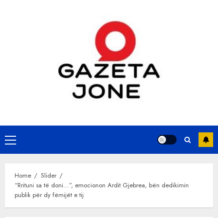
Skip
to
content
Primary
Menu
Home
Slider
“Rrituni sa të doni…”, emocionon Ardit Gjebrea, bën dedikimin
publik për dy fëmijët e tij