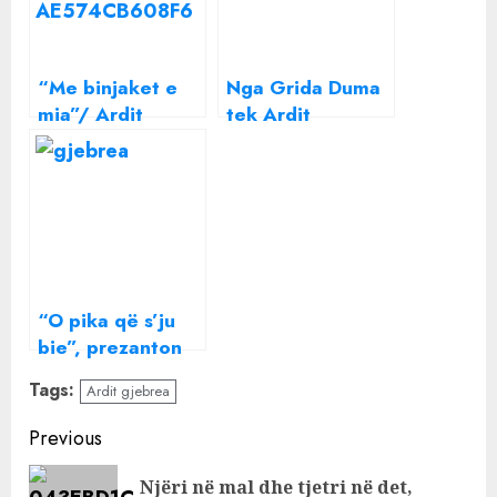
“Me binjaket e
Nga Grida Duma
mia”/ Ardit
tek Ardit
Gjebreas i
Gjebrea,
zbukurohet dita,
regjisorja zbulon
moderatori
kush janë VIP-at
emocionon me
që duhet të
dedikimin, me kë
trajnohen për të
po i kalon
folur në publik,
pushimet?
deklaratën për
“O pika që s’ju
Arbana Osmanin
bie”, prezanton
dhe politikani më
pjesëtarin më të
i dobët
Tags:
Ardit gjebrea
ri të familjes,
Ardit Gjebrea
Continue
Previous
përplaset si
Reading
asnjëherë me
Njëri në mal dhe tjetri në det,