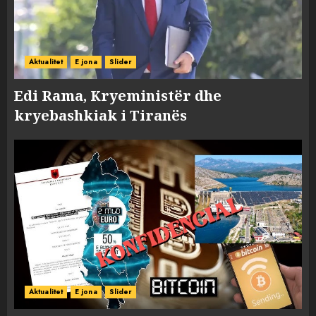
Aktualitet
E jona
Slider
Edi Rama, Kryeministër dhe
kryebashkiak i Tiranës
Aktualitet
E jona
Slider