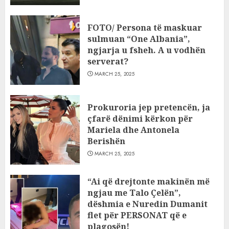
FOTO/ Persona të maskuar
sulmuan “One Albania”,
ngjarja u fsheh. A u vodhën
serverat?
MARCH 25, 2025
Prokuroria jep pretencën, ja
çfarë dënimi kërkon për
Mariela dhe Antonela
Berishën
MARCH 25, 2025
“Ai që drejtonte makinën më
ngjau me Talo Çelën”,
dëshmia e Nuredin Dumanit
flet për PERSONAT që e
plagosën!