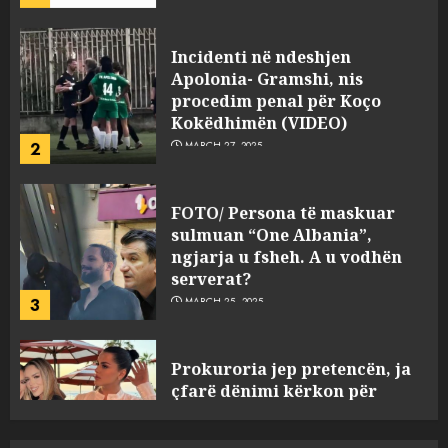
Apolonia- Gramshi, nis
procedim penal për Koço
Kokëdhimën (VIDEO)
2
MARCH 27, 2025
FOTO/ Persona të maskuar
sulmuan “One Albania”,
ngjarja u fsheh. A u vodhën
serverat?
3
MARCH 25, 2025
Prokuroria jep pretencën, ja
çfarë dënimi kërkon për
Mariela dhe Antonela
Berishën
4
MARCH 25, 2025