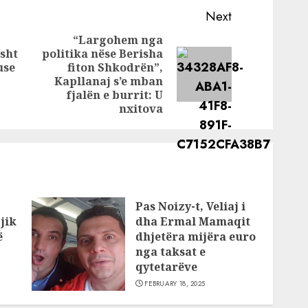
ry”
për Love Story
Next
“Largohem nga
ysës:
sht
politika nëse Berisha
Previous
uar
use
fiton Shkodrën”,
Next
post:
rë me…
Kapllanaj s’e mban
post:
fjalën e burrit: U
nxitova
Pas Noizy-t, Veliaj i
jik
dha Ermal Mamaqit
ë
dhjetëra mijëra euro
nga taksat e
qytetarëve
FEBRUARY 18, 2025