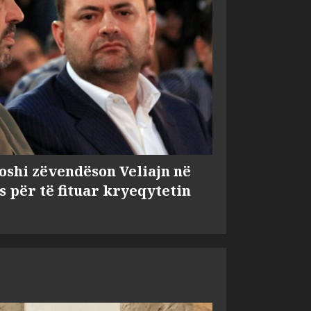
shi zëvendëson Veliajn në
s për të fituar kryeqytetin