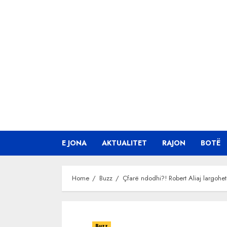
Skip
to
content
E JONA
AKTUALITET
RAJON
BOTË
Home
Buzz
Çfarë ndodhi?! Robert Aliaj largohe
Buzz