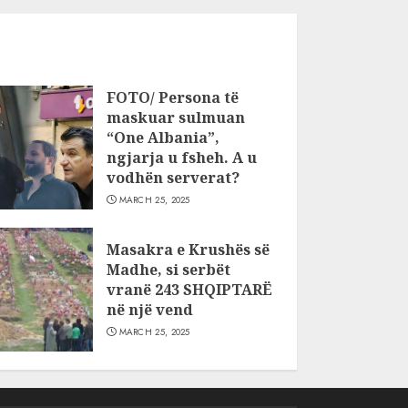
FOTO/ Persona të
maskuar sulmuan
“One Albania”,
ngjarja u fsheh. A u
vodhën serverat?
MARCH 25, 2025
Masakra e Krushës së
Madhe, si serbët
vranë 243 SHQIPTARË
në një vend
MARCH 25, 2025