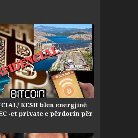
IAL/ KESH blen energjinë
EC -et private e përdorin për