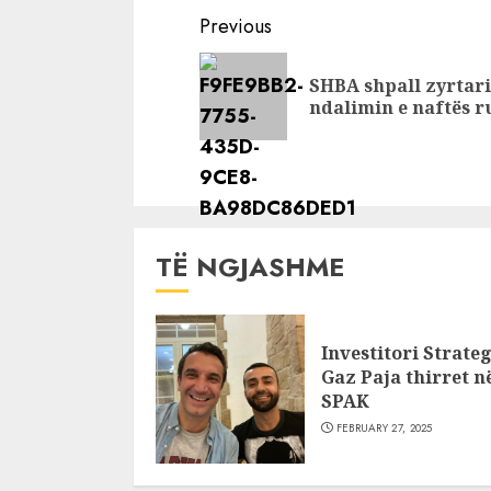
vajzat e Love
“Love Sto
Continue
Previous
Story pas largimit
demaskon
Reading
të të birit
Marinela H
SHBA shpall zyrtari
S’kam shk
ndalimin e naftës r
ndonjëhe
TË NGJASHME
Investitori Strateg
Gaz Paja thirret n
SPAK
FEBRUARY 27, 2025