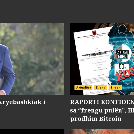
Aktualitet
E jona
Slider
kryebashkiak i
RAPORTI KONFIDENC
sa “frengu pulën”, H
prodhim Bitcoin