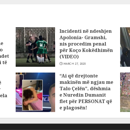
Incidenti në ndeshjen
Apolonia- Gramshi,
he
nis procedim penal
o
për Koço Kokëdhimën
ndet
(VIDEO)
 të
MARCH 27, 2025
“Ai që drejtonte
makinën më ngjau me
ë
Talo Çelën”, dëshmia
r
e Nuredin Dumanit
ela
flet për PERSONAT që
e plagosën!
MARCH 25, 2025