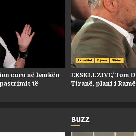
Aktualitet
E jona
Slider
lion euro në bankën
EKSKLUZIVE/ Tom Do
 pastrimit të
Tiranë, plani i Ramë
BUZZ