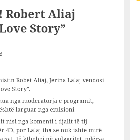
 Robert Aliaj
“Love Story”
istin Robet Aliaj, Jerina Lalaj vendosi
ove Story”.
mua nga moderatorja e programit,
 është larguar nga emisioni.
 nisi nga komenti i djalit të tij
emër 4D, por Lalaj tha se nuk ishte mirë
ajzat, të kthehej në vulgaritet, ndërsa