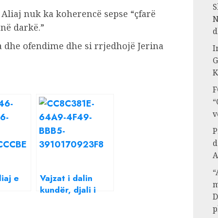
S
e Aliaj nuk ka koherencë sepse “çfarë
N
në darkë.”
d
a dhe ofendime dhe si rrjedhojë Jerina
I
G
K
F
“
v
P
d
A
“
iaj e
Vajzat i dalin
m
kundër, djali i
D
Ish-
Robert Aliaj merr
p
tja e
vendimin drastik