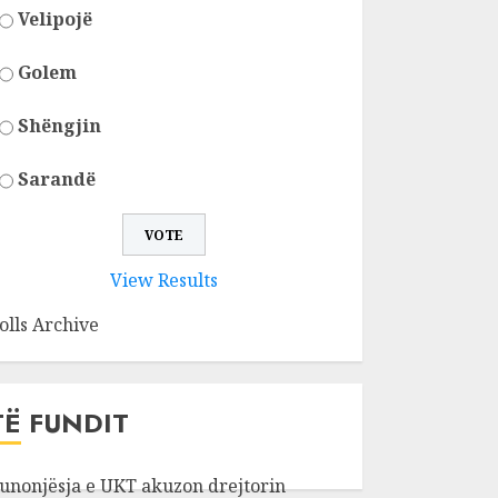
Velipojë
Golem
Shëngjin
Sarandë
View Results
olls Archive
TË FUNDIT
unonjësja e UKT akuzon drejtorin