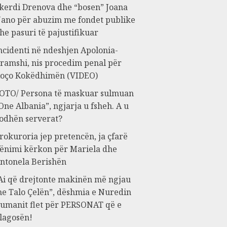
kerdi Drenova dhe “bosen” Joana
ano për abuzim me fondet publike
he pasuri të pajustifikuar
ncidenti në ndeshjen Apolonia-
ramshi, nis procedim penal për
oço Kokëdhimën (VIDEO)
OTO/ Persona të maskuar sulmuan
One Albania”, ngjarja u fsheh. A u
odhën serverat?
rokuroria jep pretencën, ja çfarë
ënimi kërkon për Mariela dhe
ntonela Berishën
Ai që drejtonte makinën më ngjau
e Talo Çelën”, dëshmia e Nuredin
umanit flet për PERSONAT që e
lagosën!