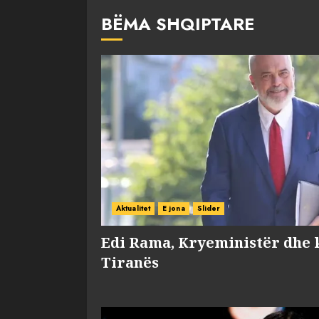
BËMA SHQIPTARE
Aktualitet
E jona
Slider
Edi Rama, Kryeministër dhe 
Tiranës