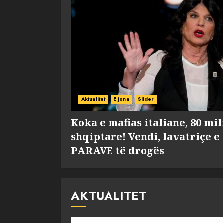
Aktualitet
E jona
Slider
Koka e mafias italiane, 80 mi
shqiptare! Vendi, lavatriçe e
PARAVE të drogës
AKTUALITET