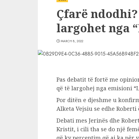
Çfarë ndodhi?!
largohet nga 
MARCH 8, 2022
Pas debatit të fortë me opinion
që të largohej nga emisioni “L
Por ditën e djeshme u konfir
Alketa Vejsiu se edhe Roberti
Debati mes Jerinës dhe Robertit
Kristit, i cili tha se do një f
që ky perceptim që ai ka për v