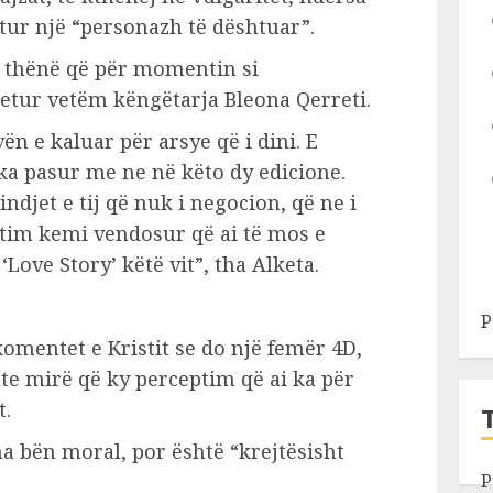
jtur një “personazh të dështuar”.
e thënë që për momentin si
etur vetëm këngëtarja Bleona Qerreti.
ën e kaluar për arsye që i dini. E
ka pasur me ne në këto dy edicione.
ndjet e tij që nuk i negocion, që ne i
im kemi vendosur që ai të mos e
ove Story’ këtë vit”, tha Alketa.
P
komentet e Kristit se do një femër 4D,
hte mirë që ky perceptim që ai ka për
t.
na bën moral, por është “krejtësisht
P