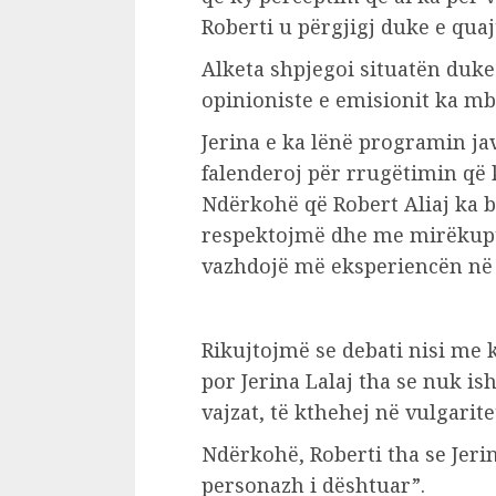
Roberti u përgjigj duke e qua
Alketa shpjegoi situatën duk
opinioniste e emisionit ka mb
Jerina e ka lënë programin jav
falenderoj për rrugëtimin që 
Ndërkohë që Robert Aliaj ka bi
respektojmë dhe me mirëkupt
vazhdojë më eksperiencën në ‘L
Rikujtojmë se debati nisi me 
por Jerina Lalaj tha se nuk is
vajzat, të kthehej në vulgarite
Ndërkohë, Roberti tha se Jeri
personazh i dështuar”.