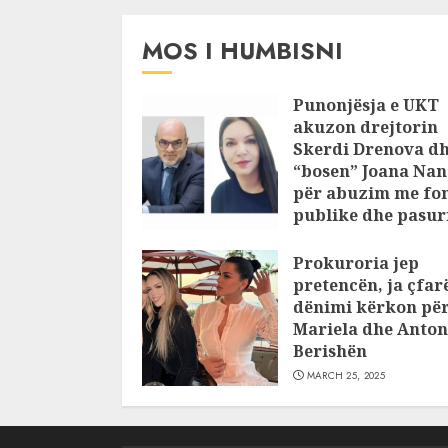
MOS I HUMBISNI
Punonjësja e UKT
akuzon drejtorin
Skerdi Drenova d
“bosen” Joana Nan
për abuzim me fo
publike dhe pasuri
pajustifikuar
Prokuroria jep
JULY 24, 2025
pretencën, ja çfar
dënimi kërkon pë
Mariela dhe Anton
Berishën
MARCH 25, 2025