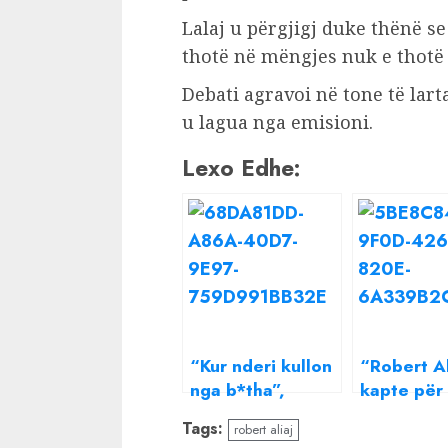
Lalaj u përgjigj duke thënë s
thotë në mëngjes nuk e thotë 
Debati agravoi në tone të lart
u lagua nga emisioni.
Lexo Edhe:
“Kur nderi kullon
“Robert Al
nga b*tha”,
kapte për
Robert Aliaj
b*thësh”- 
Tags:
robert aliaj
degjeneron
konkurren