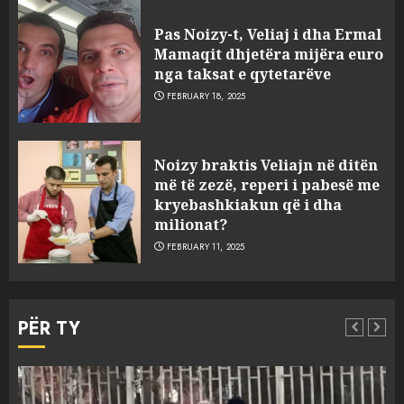
FOTO/ Persona të maskuar
sulmuan “One Albania”,
Pas Noizy-t, Veliaj i dha Ermal
ngjarja u fsheh. A u vodhën
Mamaqit dhjetëra mijëra euro
serverat?
nga taksat e qytetarëve
3
MARCH 25, 2025
FEBRUARY 18, 2025
Prokuroria jep pretencën, ja
Noizy braktis Veliajn në ditën
çfarë dënimi kërkon për
më të zezë, reperi i pabesë me
Mariela dhe Antonela
kryebashkiakun që i dha
Berishën
milionat?
4
MARCH 25, 2025
FEBRUARY 11, 2025
“Ai që drejtonte makinën më
ngjau me Talo Çelën”,
PËR TY
dëshmia e Nuredin Dumanit
flet për PERSONAT që e
plagosën!
5
MARCH 25, 2025