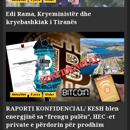
Edi Rama, Kryeministër dhe
kryebashkiak i Tiranës
Aktualitet
E jona
Slider
RAPORTI KONFIDENCIAL/ KESH blen
energjinë sa “frengu pulën”, HEC -et
private e përdorin për prodhim