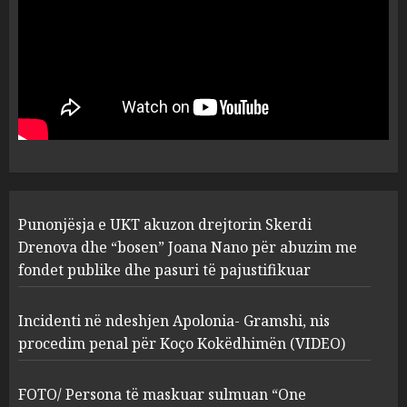
pasuri të pajustifikuar
1
JULY 24, 2025
Incidenti në ndeshjen
Apolonia- Gramshi, nis
procedim penal për Koço
Kokëdhimën (VIDEO)
2
MARCH 27, 2025
FOTO/ Persona të maskuar
Punonjësja e UKT akuzon drejtorin Skerdi
sulmuan “One Albania”,
ngjarja u fsheh. A u vodhën
Drenova dhe “bosen” Joana Nano për abuzim me
serverat?
fondet publike dhe pasuri të pajustifikuar
3
MARCH 25, 2025
Incidenti në ndeshjen Apolonia- Gramshi, nis
procedim penal për Koço Kokëdhimën (VIDEO)
Prokuroria jep pretencën, ja
çfarë dënimi kërkon për
Mariela dhe Antonela
FOTO/ Persona të maskuar sulmuan “One
Berishën