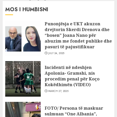
MOS I HUMBISNI
Punonjësja e UKT akuzon
drejtorin Skerdi Drenova dhe
“bosen” Joana Nano për
abuzim me fondet publike dhe
pasuri të pajustifikuar
JULY 24, 2025
Incidenti në ndeshjen
Apolonia- Gramshi, nis
procedim penal për Koço
Kokëdhimën (VIDEO)
MARCH 27, 2025
FOTO/ Persona të maskuar
sulmuan “One Albania”,