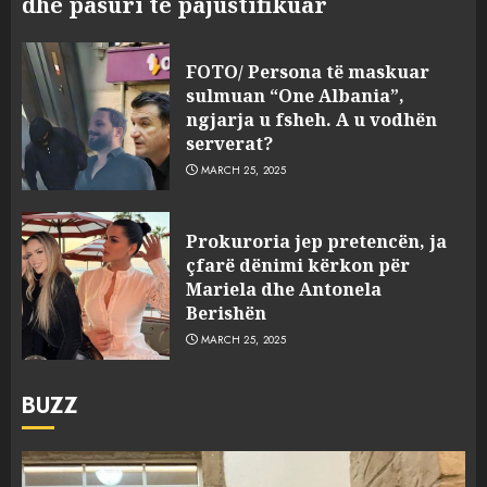
dhe pasuri të pajustifikuar
FOTO/ Persona të maskuar
sulmuan “One Albania”,
ngjarja u fsheh. A u vodhën
serverat?
MARCH 25, 2025
Prokuroria jep pretencën, ja
çfarë dënimi kërkon për
Mariela dhe Antonela
Berishën
MARCH 25, 2025
BUZZ