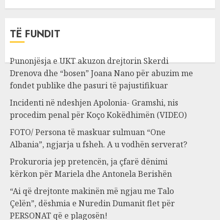
TË FUNDIT
Punonjësja e UKT akuzon drejtorin Skerdi
Drenova dhe “bosen” Joana Nano për abuzim me
fondet publike dhe pasuri të pajustifikuar
Incidenti në ndeshjen Apolonia- Gramshi, nis
procedim penal për Koço Kokëdhimën (VIDEO)
FOTO/ Persona të maskuar sulmuan “One
Albania”, ngjarja u fsheh. A u vodhën serverat?
Prokuroria jep pretencën, ja çfarë dënimi
kërkon për Mariela dhe Antonela Berishën
“Ai që drejtonte makinën më ngjau me Talo
Çelën”, dëshmia e Nuredin Dumanit flet për
PERSONAT që e plagosën!