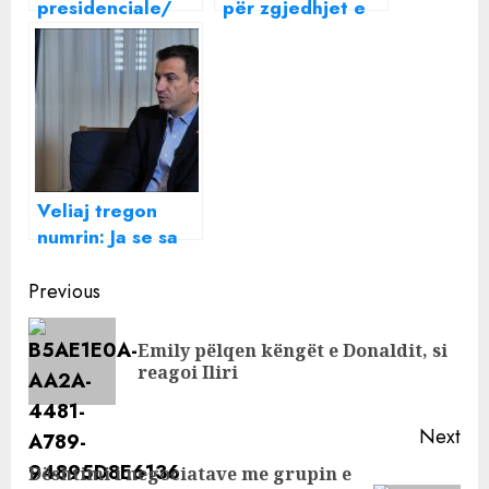
presidenciale/
për zgjedhjet e
Analiza e DW: A
14 majit
do të ketë në
Serbi një
kandidat të
përbashkët
opozitar kundër
Vuçiçit?
Veliaj tregon
numrin: Ja se sa
bashki do të
Continue
fitojë PS në
Previous
zgjedhjet e 14
Reading
Majit
Emily pëlqen këngët e Donaldit, si
Pre
reagoi Iliri
pos
Next
Dështimi i negociatave me grupin e