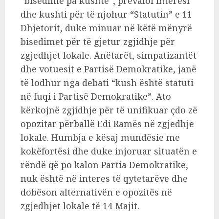
“bisedime pa kushte”, prevaloi interesi
dhe kushti për të njohur “Statutin” e 11
Dhjetorit, duke minuar në këtë mënyrë
bisedimet për të gjetur zgjidhje për
zgjedhjet lokale. Anëtarët, simpatizantët
dhe votuesit e Partisë Demokratike, janë
të lodhur nga debati “kush është statuti
në fuqi i Partisë Demokratike”. Ato
kërkojnë zgjidhje për të unifikuar çdo zë
opozitar përballë Edi Ramës në zgjedhje
lokale. Humbja e kësaj mundësie me
kokëfortësi dhe duke injoruar situatën e
rëndë që po kalon Partia Demokratike,
nuk është në interes të qytetarëve dhe
dobëson alternativën e opozitës në
zgjedhjet lokale të 14 Majit.