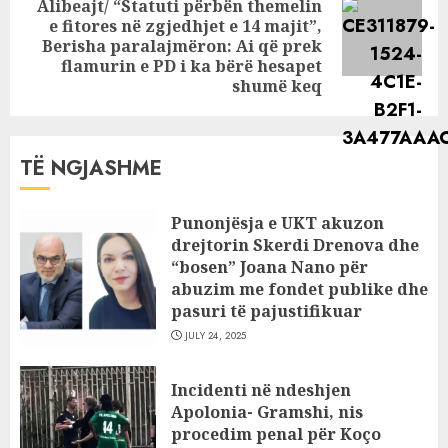
Alibeajt/ “Statuti përbën themelin
e fitores në zgjedhjet e 14 majit”,
Next
Berisha paralajmëron: Ai që prek
post:
flamurin e PD i ka bërë hesapet
shumë keq
TË NGJASHME
Punonjësja e UKT akuzon
drejtorin Skerdi Drenova dhe
“bosen” Joana Nano për
abuzim me fondet publike dhe
pasuri të pajustifikuar
JULY 24, 2025
Incidenti në ndeshjen
Apolonia- Gramshi, nis
procedim penal për Koço