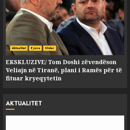
Aktualitet
E jona
Slider
EKSKLUZIVE/ Tom Doshi zëvendëson
Veliajn në Tiranë, plani i Ramës për të
fituar kryeqytetin
AKTUALITET