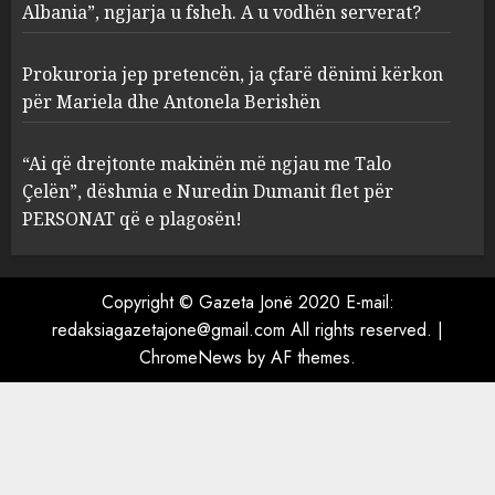
Albania”, ngjarja u fsheh. A u vodhën serverat?
4
MARCH 25, 2025
Prokuroria jep pretencën, ja çfarë dënimi kërkon
“Ai që drejtonte makinën më
për Mariela dhe Antonela Berishën
ngjau me Talo Çelën”,
dëshmia e Nuredin Dumanit
“Ai që drejtonte makinën më ngjau me Talo
flet për PERSONAT që e
Çelën”, dëshmia e Nuredin Dumanit flet për
plagosën!
5
PERSONAT që e plagosën!
MARCH 25, 2025
Copyright © Gazeta Jonë 2020 E-mail:
redaksiagazetajone@gmail.com
All rights reserved.
|
ChromeNews
by AF themes.