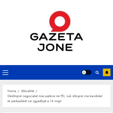
Skip
to
content
Primary
Menu
Home
Aktualitet
Dështojnë negociatat mes palëve në PD, nuk shkojnë me kandidat
të përbashkët në zgjedhjet e 14 majit