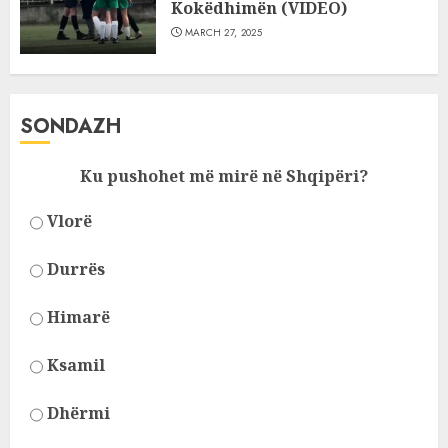
Kokëdhimën (VIDEO)
MARCH 27, 2025
SONDAZH
Ku pushohet më mirë në Shqipëri?
Vlorë
Durrës
Himarë
Ksamil
Dhërmi