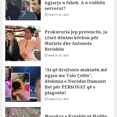
ngjarja u fsheh. A u vodhën
serverat?
MARCH 25, 2025
Prokuroria jep pretencën, ja
çfarë dënimi kërkon për
Mariela dhe Antonela
Berishën
MARCH 25, 2025
“Ai që drejtonte makinën më
ngjau me Talo Çelën”,
dëshmia e Nuredin Dumanit
flet për PERSONAT që e
plagosën!
MARCH 25, 2025
Masakra e Krushës së Madhe,