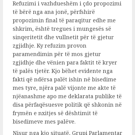
Refuzimi i vazhdueshëm i çdo propozimi
të bërë nga ana jonë, përfshirë
propozimin final të paraqitur edhe me
shkrim, është tregues i mungesës së
sinqeritetit dhe vullnetit për të gjetur
zgjidhje. Ky refuzim provon
paramendimin për të mos gjetur
zgjidhje dhe vënien para faktit të kryer
të palës tjetër. Kjo bëhet evidente nga
fakti që ndërsa palët ishin në bisedime
mes tyre, njëra palë vijonte me akte të
njëanashme apo me deklarata publike të
disa përfaqësuesve politik që shkonin në
frymën e nxitjes së dështimit të
bisedimeve mes palëve.
Nisur nga kjo situatë, Grupi Parlamentar