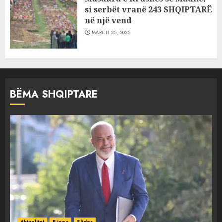
si serbët vranë 243 SHQIPTARË
në një vend
MARCH 25, 2025
BËMA SHQIPTARE
Aktualitet
E jona
Slider