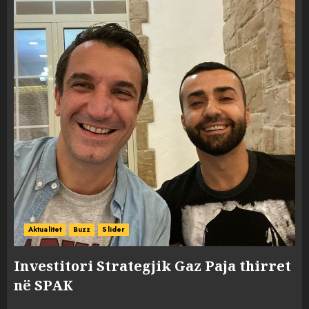
Aktualitet
Buzz
Slider
Investitori Strategjik Gaz Paja thirret
në SPAK