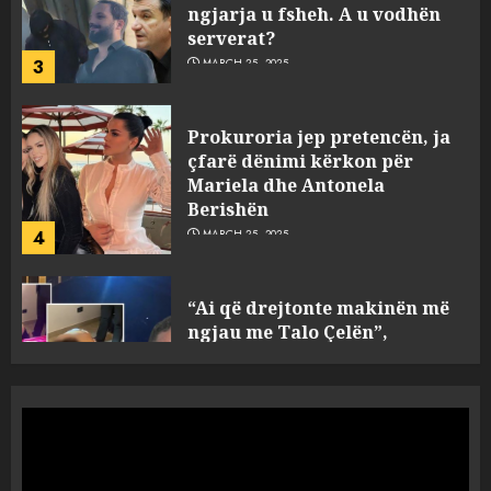
Prokuroria jep pretencën, ja
çfarë dënimi kërkon për
Mariela dhe Antonela
Berishën
4
MARCH 25, 2025
“Ai që drejtonte makinën më
ngjau me Talo Çelën”,
dëshmia e Nuredin Dumanit
flet për PERSONAT që e
plagosën!
5
MARCH 25, 2025
Punonjësja e UKT akuzon
drejtorin Skerdi Drenova dhe
“bosen” Joana Nano për
abuzim me fondet publike dhe