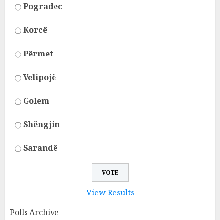
Pogradec
Korcë
Përmet
Velipojë
Golem
Shëngjin
Sarandë
View Results
Polls Archive