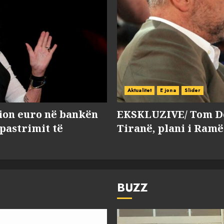
Aktualitet
E jona
Slider
lion euro në bankën
EKSKLUZIVE/ Tom Do
 pastrimit të
Tiranë, plani i Ramë
BUZZ