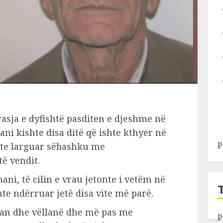
rasja e dyfishtë pasditen e djeshme në
ni kishte disa ditë që ishte kthyer në
P
shte larguar sëbashku me
të vendit.
inani, të cilin e vrau jetonte i vetëm në
hte ndërruar jetë disa vite më parë.
uan dhe vëllanë dhe më pas me
P