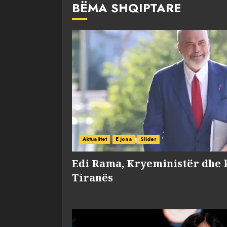
BËMA SHQIPTARE
Aktualitet
E jona
Slider
Edi Rama, Kryeministër dhe 
Tiranës