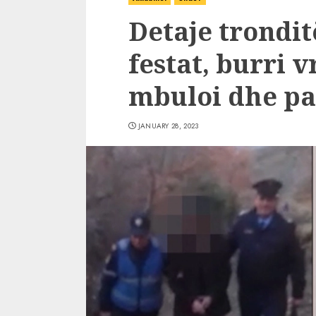
Detaje trondi
festat, burri 
mbuloi dhe pa
JANUARY 28, 2023