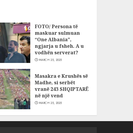
FOTO/ Persona të
maskuar sulmuan
“One Albania”,
ngjarja u fsheh. A u
vodhën serverat?
MARCH 25, 2025
Masakra e Krushës së
Madhe, si serbët
vranë 243 SHQIPTARË
në një vend
MARCH 25, 2025