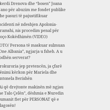
kerdi Drenova dhe “bosen” Joana
ano për abuzim me fondet publike
he pasuri të pajustifikuar
ncidenti në ndeshjen Apolonia-
ramshi, nis procedim penal për
oço Kokëdhimën (VIDEO)
OTO/ Persona të maskuar sulmuan
One Albania”, ngjarja u fsheh. A u
odhën serverat?
rokuroria jep pretencën, ja çfarë
ënimi kërkon për Mariela dhe
ntonela Berishën
Ai që drejtonte makinën më ngjau
e Talo Çelën”, dëshmia e Nuredin
umanit flet për PERSONAT që e
lagosën!