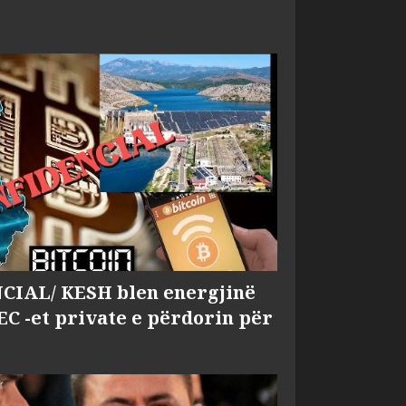
IAL/ KESH blen energjinë
EC -et private e përdorin për