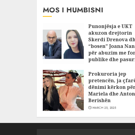
JULY 24, 2025
MOS I HUMBISNI
Punonjësja e UKT
akuzon drejtorin
Skerdi Drenova d
“bosen” Joana Nan
për abuzim me fo
publike dhe pasuri
pajustifikuar
Prokuroria jep
JULY 24, 2025
pretencën, ja çfar
dënimi kërkon pë
Mariela dhe Anton
Berishën
MARCH 25, 2025