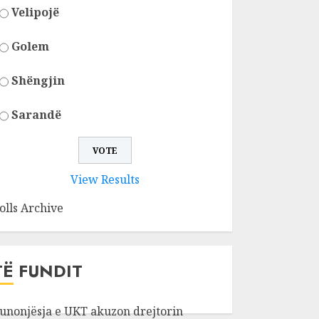
Velipojë
Golem
Shëngjin
Sarandë
View Results
olls Archive
TË FUNDIT
unonjësja e UKT akuzon drejtorin