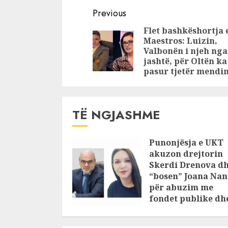
Vrasja e të
Korça: Auto
Continue
moshuarit,
droguar e 
Previous
infermierja dhe
gruan me
Reading
Flet bashkëshortja 
kryeinfermierja e
hanxhar!
Maestros: Luizin,
azilit tentuan të
Valbonën i njeh nga
fshihnin krimin,
jashtë, për Oltën ka
pasur tjetër mendi
pastruan gjakun
dhe thanë se…
(Emrat)
TË NGJASHME
Punonjësja e UKT
akuzon drejtorin
Skerdi Drenova d
“bosen” Joana Nan
për abuzim me
fondet publike dh
pasuri të
pajustifikuar