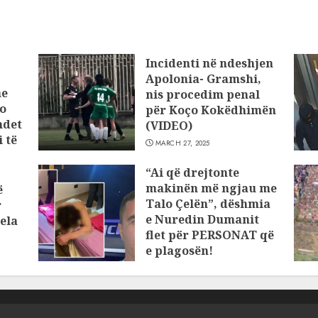
Incidenti në ndeshjen
Apolonia- Gramshi,
he
nis procedim penal
o
për Koço Kokëdhimën
ndet
(VIDEO)
 të
MARCH 27, 2025
“Ai që drejtonte
makinën më ngjau me
ë
Talo Çelën”, dëshmia
r
e Nuredin Dumanit
ela
flet për PERSONAT që
e plagosën!
MARCH 25, 2025