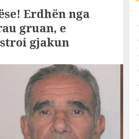
tëse! Erdhën nga
vrau gruan, e
stroi gjakun