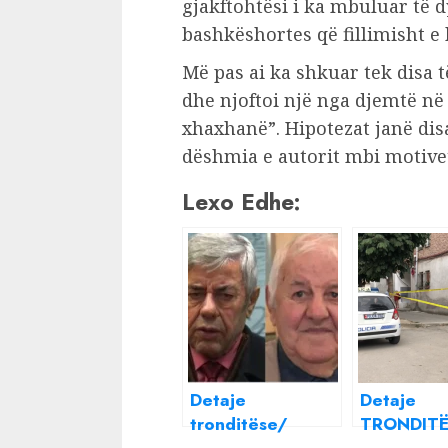
gjakftohtësi i ka mbuluar të d
bashkëshortes që fillimisht e
Më pas ai ka shkuar tek disa të
dhe njoftoi një nga djemtë n
xhaxhanë”. Hipotezat janë di
dëshmia e autorit mbi motivet
Lexo Edhe:
Detaje
Detaje
tronditëse/
TRONDITË