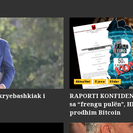
Aktualitet
E jona
Slider
kryebashkiak i
RAPORTI KONFIDENC
sa “frengu pulën”, H
prodhim Bitcoin