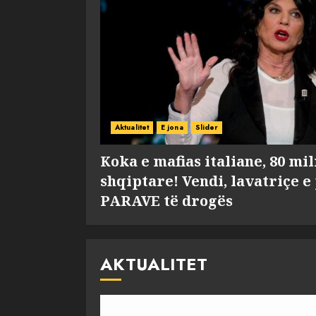
Aktualitet
E jona
Slider
Koka e mafias italiane, 80 mi
shqiptare! Vendi, lavatriçe e
PARAVE të drogës
AKTUALITET