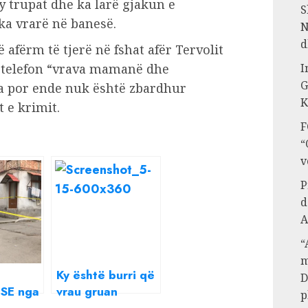
y trupat dhe ka larë gjakun e
S
 ka vrarë në banesë.
N
d
 afërm të tjerë në fshat afër Tervolit
I
ë telefon “vrava mamanë dhe
G
sa por ende nuk është zbardhur
K
 e krimit.
F
“
v
P
d
A
“
m
Ky është burri që
D
SE nga
vrau gruan
p