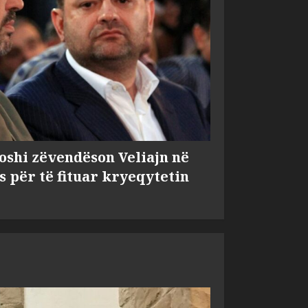
shi zëvendëson Veliajn në
s për të fituar kryeqytetin