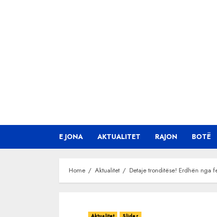
Skip
to
content
E JONA
AKTUALITET
RAJON
BOTË
Home
Aktualitet
Detaje tronditëse! Erdhën nga fe
Aktualitet
Slider