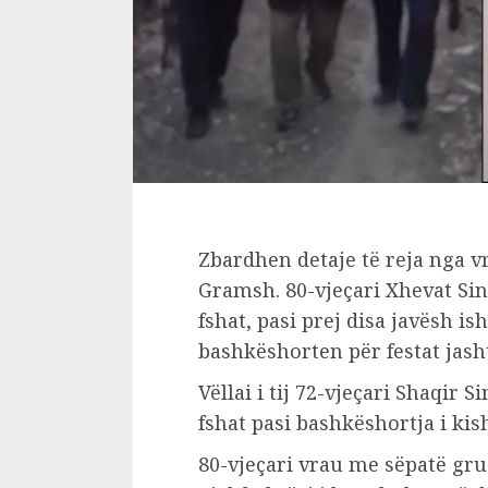
Zbardhen detaje të reja nga v
Gramsh. 80-vjeçari Xhevat Sina
fshat, pasi prej disa javësh i
bashkëshorten për festat jash
Vëllai i tij 72-vjeçari Shaqir S
fshat pasi bashkëshortja i kis
80-vjeçari vrau me sëpatë gr