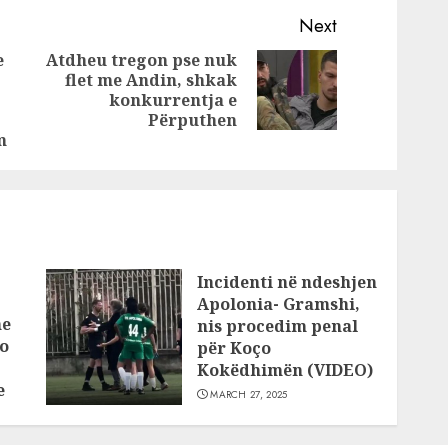
ri i
shtatëzënë, fjalët
goditi
e saj të fundit të
Next
këpusin shpirtin
e
Atdheu tregon pse nuk
flet me Andin, shkak
Next
Previous
konkurrentja e
post:
post:
Përputhen
m
Incidenti në ndeshjen
Apolonia- Gramshi,
he
nis procedim penal
o
për Koço
Kokëdhimën (VIDEO)
e
MARCH 27, 2025