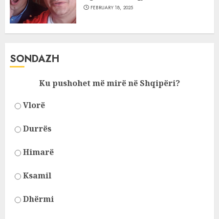
FEBRUARY 18, 2025
SONDAZH
Ku pushohet më mirë në Shqipëri?
Vlorë
Durrës
Himarë
Ksamil
Dhërmi