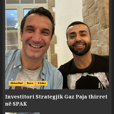
Aktualitet
Buzz
Slider
Investitori Strategjik Gaz Paja thirret
në SPAK