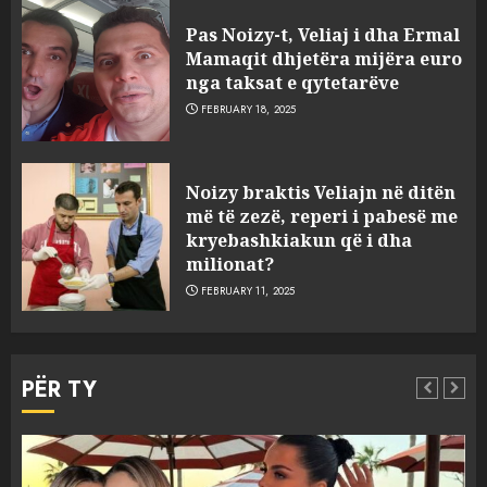
Pas Noizy-t, Veliaj i dha Ermal
Mamaqit dhjetëra mijëra euro
nga taksat e qytetarëve
FEBRUARY 18, 2025
FOTO/ Persona të maskuar
Noizy braktis Veliajn në ditën
sulmuan “One Albania”,
më të zezë, reperi i pabesë me
ngjarja u fsheh. A u vodhën
kryebashkiakun që i dha
serverat?
milionat?
3
MARCH 25, 2025
FEBRUARY 11, 2025
Prokuroria jep pretencën, ja
çfarë dënimi kërkon për
PËR TY
Mariela dhe Antonela
Berishën
4
MARCH 25, 2025