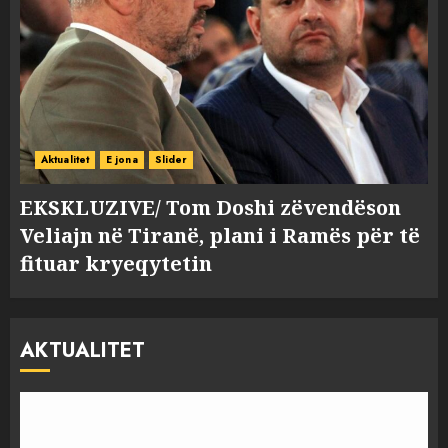
Aktualitet
E jona
Slider
EKSKLUZIVE/ Tom Doshi zëvendëson
Veliajn në Tiranë, plani i Ramës për të
fituar kryeqytetin
AKTUALITET