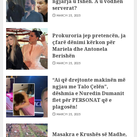
ngjarja u fsheh. A u vodhën
serverat?
MARCH 25, 2025
Prokuroria jep pretencën, ja
çfarë dënimi kërkon për
Mariela dhe Antonela
Berishën
MARCH 25, 2025
“Ai që drejtonte makinën më
ngjau me Talo Çelën”,
dëshmia e Nuredin Dumanit
flet për PERSONAT që e
plagosën!
MARCH 25, 2025
Masakra e Krushës së Madhe,