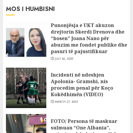
MOS I HUMBISNI
Punonjësja e UKT akuzon
drejtorin Skerdi Drenova dhe
“bosen” Joana Nano për
abuzim me fondet publike dhe
pasuri të pajustifikuar
JULY 24, 2025
Incidenti në ndeshjen
Apolonia- Gramshi, nis
procedim penal për Koço
Kokëdhimën (VIDEO)
MARCH 27, 2025
FOTO/ Persona të maskuar
sulmuan “One Albania”,