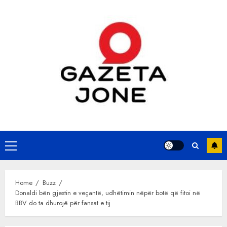
Skip
to
content
Primary
Menu
Home
Buzz
Donaldi bën gjestin e veçantë, udhëtimin nëpër botë që fitoi në
BBV do ta dhurojë për fansat e tij