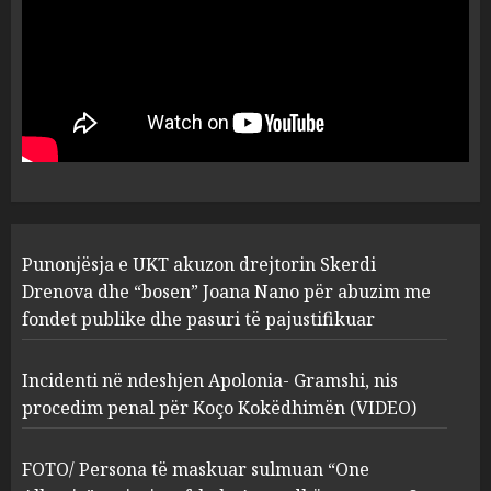
MARCH 25, 2025
Punonjësja e UKT akuzon
drejtorin Skerdi Drenova dhe
“bosen” Joana Nano për
abuzim me fondet publike dhe
pasuri të pajustifikuar
1
JULY 24, 2025
Incidenti në ndeshjen
Punonjësja e UKT akuzon drejtorin Skerdi
Apolonia- Gramshi, nis
procedim penal për Koço
Drenova dhe “bosen” Joana Nano për abuzim me
Kokëdhimën (VIDEO)
fondet publike dhe pasuri të pajustifikuar
2
MARCH 27, 2025
Incidenti në ndeshjen Apolonia- Gramshi, nis
procedim penal për Koço Kokëdhimën (VIDEO)
FOTO/ Persona të maskuar
sulmuan “One Albania”,
ngjarja u fsheh. A u vodhën
FOTO/ Persona të maskuar sulmuan “One
serverat?