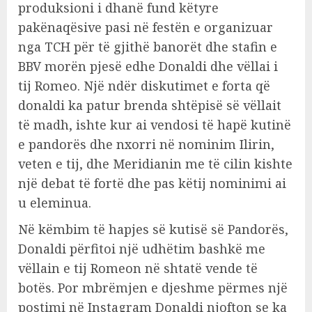
produksioni i dhanë fund këtyre
pakënaqësive pasi në festën e organizuar
nga TCH për të gjithë banorët dhe stafin e
BBV morën pjesë edhe Donaldi dhe vëllai i
tij Romeo. Një ndër diskutimet e forta që
donaldi ka patur brenda shtëpisë së vëllait
të madh, ishte kur ai vendosi të hapë kutinë
e pandorës dhe nxorri në nominim Ilirin,
veten e tij, dhe Meridianin me të cilin kishte
një debat të fortë dhe pas këtij nominimi ai
u eleminua.
Në këmbim të hapjes së kutisë së Pandorës,
Donaldi përfitoi një udhëtim bashkë me
vëllain e tij Romeon në shtatë vende të
botës. Por mbrëmjen e djeshme përmes një
postimi në Instagram Donaldi njofton se ka