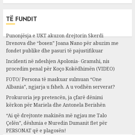
TË FUNDIT
Punonjësja e UKT akuzon drejtorin Skerdi
Drenova dhe “bosen” Joana Nano për abuzim me
fondet publike dhe pasuri të pajustifikuar
Incidenti në ndeshjen Apolonia- Gramshi, nis
procedim penal për Koço Kokëdhimën (VIDEO)
FOTO/ Persona të maskuar sulmuan “One
Albania”, ngjarja u fsheh. A u vodhën serverat?
Prokuroria jep pretencën, ja çfarë dënimi
kërkon për Mariela dhe Antonela Berishën
“Ai që drejtonte makinën më ngjau me Talo
Çelën”, dëshmia e Nuredin Dumanit flet për
PERSONAT që e plagosën!