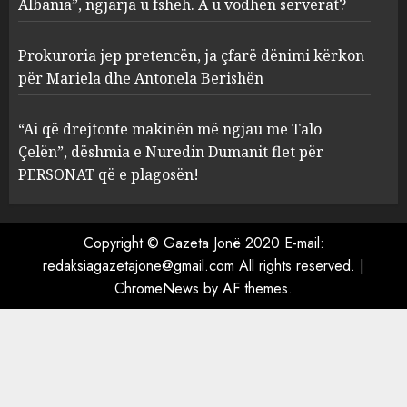
Albania”, ngjarja u fsheh. A u vodhën serverat?
3
MARCH 25, 2025
Prokuroria jep pretencën, ja çfarë dënimi kërkon
Prokuroria jep pretencën, ja
për Mariela dhe Antonela Berishën
çfarë dënimi kërkon për
Mariela dhe Antonela
“Ai që drejtonte makinën më ngjau me Talo
Berishën
Çelën”, dëshmia e Nuredin Dumanit flet për
4
MARCH 25, 2025
PERSONAT që e plagosën!
“Ai që drejtonte makinën më
ngjau me Talo Çelën”,
Copyright © Gazeta Jonë 2020 E-mail:
dëshmia e Nuredin Dumanit
redaksiagazetajone@gmail.com
All rights reserved.
|
flet për PERSONAT që e
ChromeNews
by AF themes.
plagosën!
5
MARCH 25, 2025