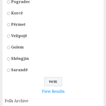
Pogradec
Korcë
Përmet
Velipojë
Golem
Shëngjin
Sarandë
View Results
Polls Archive