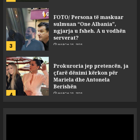
FOTO/ Persona të maskuar
sulmuan “One Albania”,
ngjarja u fsheh. A u vodhën
serverat?
3
MARCH 25, 2025
Prokuroria jep pretencën, ja
çfarë dënimi kërkon për
Mariela dhe Antonela
Berishën
4
MARCH 25, 2025
“Ai që drejtonte makinën më
ngjau me Talo Çelën”,
dëshmia e Nuredin Dumanit
flet për PERSONAT që e
plagosën!
5