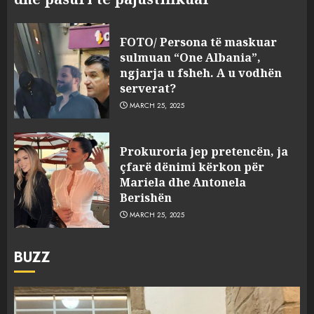
FOTO/ Persona të maskuar
sulmuan “One Albania”,
ngjarja u fsheh. A u vodhën
serverat?
MARCH 25, 2025
Prokuroria jep pretencën, ja
çfarë dënimi kërkon për
Mariela dhe Antonela
Berishën
MARCH 25, 2025
BUZZ