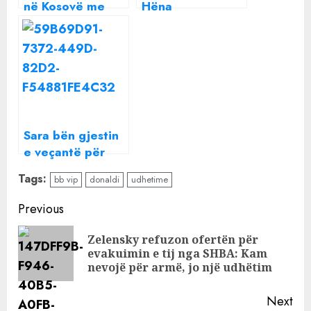
në Kosovë me
Hëna
avion privat/
Luleshtrydhe
Azet bën gjestin
nëpër botë?
e
Pamjet të lënë pa
jashtëzakonshëm
fjalë
për fansat
Sara bën gjestin
e veçantë për
Ledrin në mes të
Tags:
bb vip
donaldi
udhetime
skenës së
‘Dancing With
Continue
Previous
the Stars’
Reading
Zelensky refuzon ofertën për
Pre
evakuimin e tij nga SHBA: Kam
pos
nevojë për armë, jo një udhëtim
Next