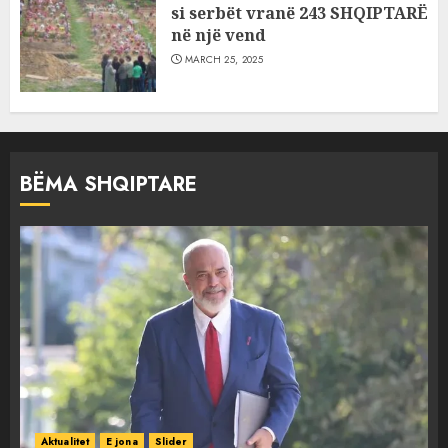
si serbët vranë 243 SHQIPTARË
në një vend
MARCH 25, 2025
BËMA SHQIPTARE
Aktualitet
E jona
Slider