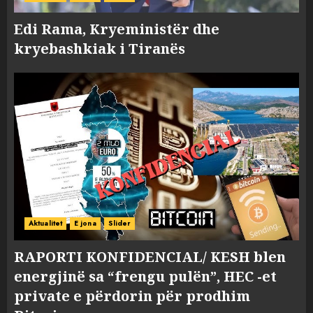
Edi Rama, Kryeministër dhe
kryebashkiak i Tiranës
Aktualitet
E jona
Slider
RAPORTI KONFIDENCIAL/ KESH blen
energjinë sa “frengu pulën”, HEC -et
private e përdorin për prodhim