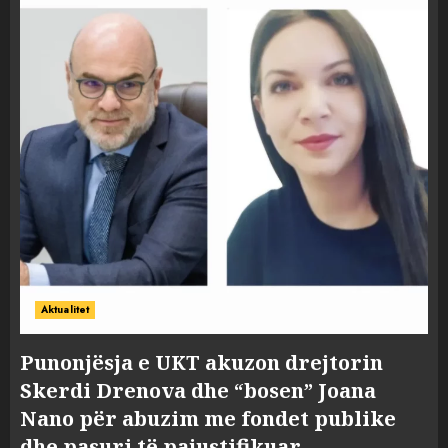
Aktualitet
Punonjësja e UKT akuzon drejtorin
Skerdi Drenova dhe “bosen” Joana
Nano për abuzim me fondet publike
dhe pasuri të pajustifikuar