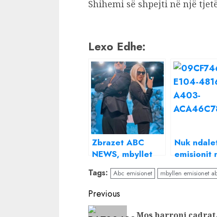
Shihemi së shpejti në një tje
Lexo Edhe:
Zbrazet ABC
Nuk ndalet
NEWS, mbyllet
emisionit 
edhe emisioni
Channel,
Tags:
Abc emisionet
mbyllen emisionet a
“Piranjat”, ikën
Veshaj gat
kryeredaktori i
tjetër pro
Continue
Previous
Abcnews.al
bashkë me
Reading
emër të n
Mos harroni çadrat