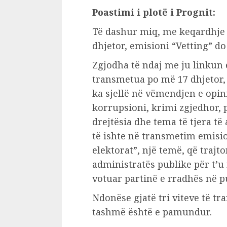
Poastimi i plotë i Prognit:
Të dashur miq, me keqardhje j
dhjetor, emisioni “Vetting” d
Zgjodha të ndaj me ju linkun e 
transmetua po më 17 dhjetor, t
ka sjellë në vëmendjen e opin
korrupsioni, krimi zgjedhor, 
drejtësia dhe tema të tjera të 
të ishte në transmetim emisio
elektorat”, një temë, që trajt
administratës publike për t’u 
votuar partinë e rradhës në p
Ndonëse gjatë tri viteve të t
tashmë është e pamundur.