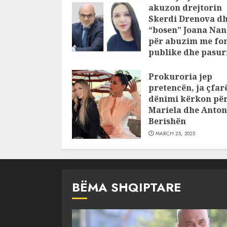
akuzon drejtorin
Skerdi Drenova d
“bosen” Joana Nan
për abuzim me fo
publike dhe pasuri
pajustifikuar
Prokuroria jep
JULY 24, 2025
pretencën, ja çfar
dënimi kërkon pë
Mariela dhe Anton
Berishën
MARCH 25, 2025
BËMA SHQIPTARE