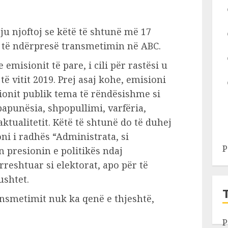
u njoftoj se këtë të shtunë më 17
o të ndërpresë transmetimin në ABC.
emisionit të pare, i cili për rastësi u
ë vitit 2019. Prej asaj kohe, emisioni
ionit publik tema të rëndësishme si
papunësia, shpopullimi, varfëria,
aktualitetit. Këtë të shtunë do të duhej
ni i radhës “Administrata, si
P
on presionin e politikës ndaj
rreshtuar si elektorat, apo për të
ushtet.
ransmetimit nuk ka qenë e thjeshtë,
P