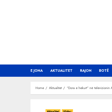
Skip
to
content
E JONA
AKTUALITET
RAJON
BOTË
Home
Aktualitet
“Dora e hekurt” në televizionin A
Aktualitet
Slider