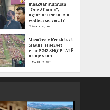
maskuar sulmuan
“One Albania”,
ngjarja u fsheh. A u
vodhën serverat?
MARCH 25, 2025
Masakra e Krushës së
Madhe, si serbët
vranë 243 SHQIPTARË
në një vend
MARCH 25, 2025