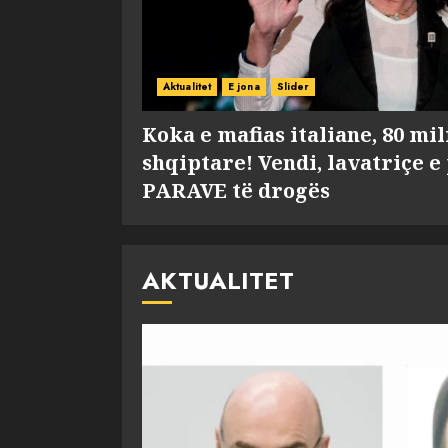
Aktualitet
E jona
Slider
Koka e mafias italiane, 80 mi
shqiptare! Vendi, lavatriçe e
PARAVE të drogës
AKTUALITET