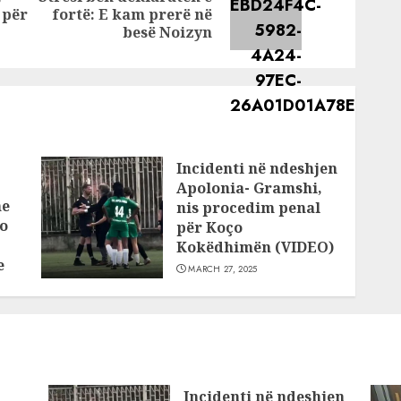
Previous
Next
 për
fortë: E kam prerë në
post:
post:
besë Noizyn
Incidenti në ndeshjen
Apolonia- Gramshi,
he
nis procedim penal
o
për Koço
Kokëdhimën (VIDEO)
e
MARCH 27, 2025
Incidenti në ndeshjen