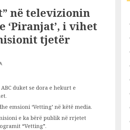
” në televizionin
e ‘Piranjat’, i vihet
isionit tjetër
 ABC duket se dora e hekurt e
et.
edhe emsioni ‘Vetting’ në këtë media.
isioni e ka bërë publik në rrjetet
rogramit “Vetting”.