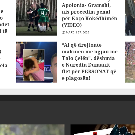
Apolonia- Gramshi,
he
nis procedim penal
o
për Koço Kokëdhimën
ndet
(VIDEO)
 të
MARCH 27, 2025
“Ai që drejtonte
makinën më ngjau me
ë
Talo Çelën”, dëshmia
r
e Nuredin Dumanit
ela
flet për PERSONAT që
e plagosën!
MARCH 25, 2025