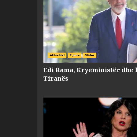
Aktualitet
E jona
Slider
Edi Rama, Kryeministër dhe 
Tiranës