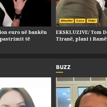
Aktualitet
E jona
Slider
lion euro në bankën
EKSKLUZIVE/ Tom Do
 pastrimit të
Tiranë, plani i Ramë
BUZZ