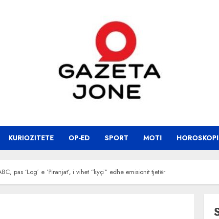
KURIOZITETE
OP-ED
SPORT
MOTI
HOROSKOPI
BC, pas ‘Log’ e ‘Piranjat’, i vihet “kyçi” edhe emisionit tjetër