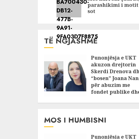
parashikimi i motit
sot
TË NGJASHME
Punonjësja e UKT
akuzon drejtorin
Skerdi Drenova d
“bosen” Joana Nan
për abuzim me
fondet publike dh
pasuri të
pajustifikuar
JULY 24, 2025
MOS I HUMBISNI
Punonjësja e UKT