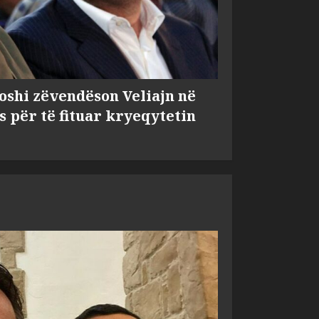
shi zëvendëson Veliajn në
s për të fituar kryeqytetin