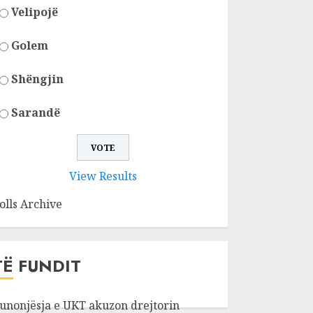
Velipojë
Golem
Shëngjin
Sarandë
View Results
olls Archive
TË FUNDIT
unonjësja e UKT akuzon drejtorin