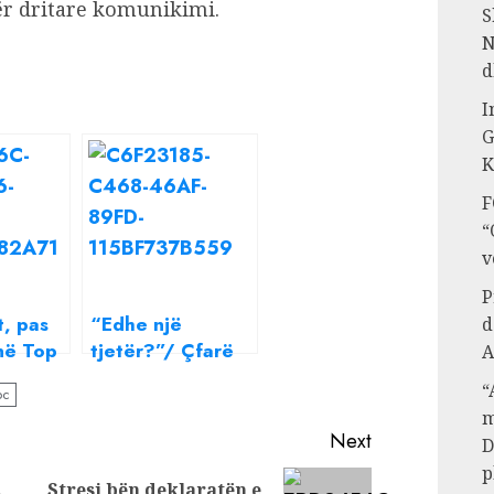
tër dritare komunikimi.
S
N
d
I
G
K
F
“
v
P
, pas
“Edhe një
d
në Top
tjetër?”/ Çfarë
A
 Romeo
po kurdisin
“
bc
i një
Rozana Radi dhe
m
jekt
Noizy pas
Next
D
 një
ribashkimit?
p
johur
,
Stresi bën deklaratën e