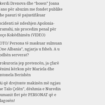
kerdi Drenova dhe “bosen” Joana
ano për abuzim me fondet publike
he pasuri të pajustifikuar
ncidenti në ndeshjen Apolonia-
ramshi, nis procedim penal për
oço Kokëdhimën (VIDEO)
OTO/ Persona të maskuar sulmuan
One Albania”, ngjarja u fsheh. A u
odhën serverat?
rokuroria jep pretencën, ja çfarë
ënimi kërkon për Mariela dhe
ntonela Berishën
Ai që drejtonte makinën më ngjau
e Talo Çelën”, dëshmia e Nuredin
umanit flet për PERSONAT që e
lagosën!