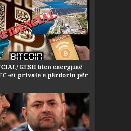
IAL/ KESH blen energjinë
EC -et private e përdorin për