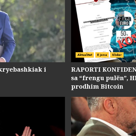
Aktualitet
E jona
Slider
kryebashkiak i
RAPORTI KONFIDENC
sa “frengu pulën”, H
prodhim Bitcoin