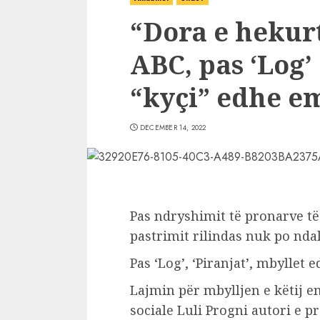
“Dora e hekurt
ABC, pas ‘Log’ 
“kyçi” edhe em
DECEMBER 14, 2022
Pas ndryshimit të pronarve të
pastrimit rilindas nuk po ndal
Pas ‘Log’, ‘Piranjat’, mbyllet 
Lajmin për mbylljen e këtij em
sociale Luli Progni autori e p