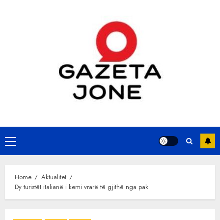
Skip
to
content
Primary
Menu
Home
Aktualitet
Dy turistët italianë i kemi vrarë të gjithë nga pak