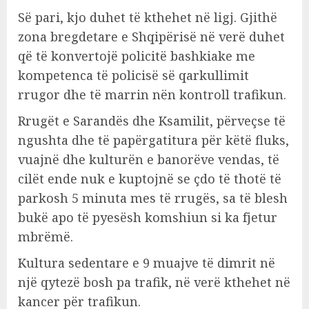
Së pari, kjo duhet të kthehet në ligj. Gjithë
zona bregdetare e Shqipërisë në verë duhet
që të konvertojë policitë bashkiake me
kompetenca të policisë së qarkullimit
rrugor dhe të marrin nën kontroll trafikun.
Rrugët e Sarandës dhe Ksamilit, përveçse të
ngushta dhe të papërgatitura për këtë fluks,
vuajnë dhe kulturën e banorëve vendas, të
cilët ende nuk e kuptojnë se çdo të thotë të
parkosh 5 minuta mes të rrugës, sa të blesh
bukë apo të pyesësh komshiun si ka fjetur
mbrëmë.
Kultura sedentare e 9 muajve të dimrit në
një qytezë bosh pa trafik, në verë kthehet në
kancer për trafikun.