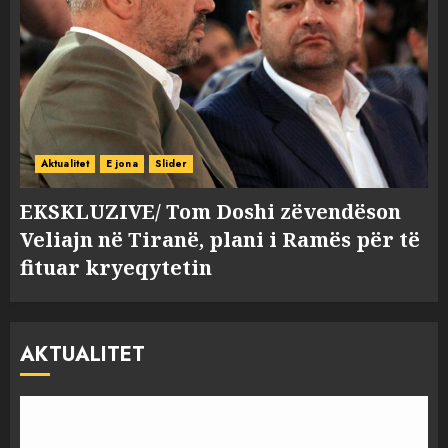
Aktualitet
E jona
Slider
EKSKLUZIVE/ Tom Doshi zëvendëson
Veliajn në Tiranë, plani i Ramës për të
fituar kryeqytetin
AKTUALITET