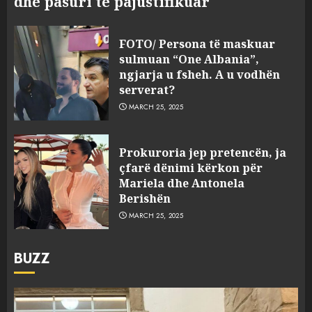
dhe pasuri të pajustifikuar
FOTO/ Persona të maskuar
sulmuan “One Albania”,
ngjarja u fsheh. A u vodhën
serverat?
MARCH 25, 2025
Prokuroria jep pretencën, ja
çfarë dënimi kërkon për
Mariela dhe Antonela
Berishën
MARCH 25, 2025
BUZZ