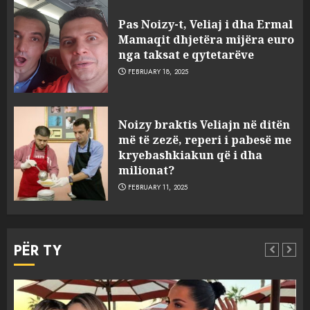
Pas Noizy-t, Veliaj i dha Ermal
Mamaqit dhjetëra mijëra euro
nga taksat e qytetarëve
FEBRUARY 18, 2025
FOTO/ Persona të maskuar
Noizy braktis Veliajn në ditën
sulmuan “One Albania”,
më të zezë, reperi i pabesë me
ngjarja u fsheh. A u vodhën
kryebashkiakun që i dha
serverat?
milionat?
3
MARCH 25, 2025
FEBRUARY 11, 2025
Prokuroria jep pretencën, ja
çfarë dënimi kërkon për
PËR TY
Mariela dhe Antonela
Berishën
4
MARCH 25, 2025