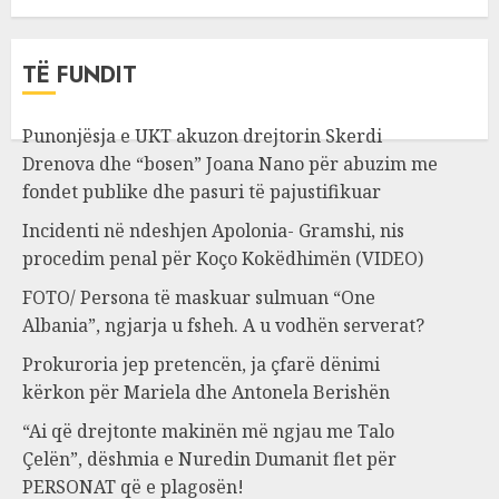
TË FUNDIT
Punonjësja e UKT akuzon drejtorin Skerdi
Drenova dhe “bosen” Joana Nano për abuzim me
fondet publike dhe pasuri të pajustifikuar
Incidenti në ndeshjen Apolonia- Gramshi, nis
procedim penal për Koço Kokëdhimën (VIDEO)
FOTO/ Persona të maskuar sulmuan “One
Albania”, ngjarja u fsheh. A u vodhën serverat?
Prokuroria jep pretencën, ja çfarë dënimi
kërkon për Mariela dhe Antonela Berishën
“Ai që drejtonte makinën më ngjau me Talo
Çelën”, dëshmia e Nuredin Dumanit flet për
PERSONAT që e plagosën!