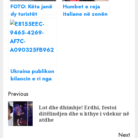
FOTO: Këta janë
Humbet e reja
dy turistët
italiane në zonën
italianë që
e “Astirit”,
humbën jetën
prindërit japin
nga aksidenti në
ALARMIN: E
Sarandë
prisnim dje në
aeroport, nuk
kemi asnjë
kontakt!
Ukraina publikon
bilancin e ri nga
lufta: Kemi vrarë
Continue
mbi 5 mijë
Previous
ushtarë rusë
Reading
Lot dhe dhimbje! Erdhi, festoi
Pre
ditëlindjen dhe u kthye i vdekur në
pos
atdhe
Next