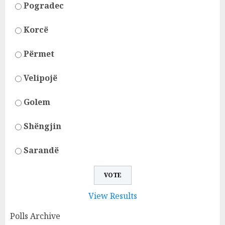
Pogradec
Korcë
Përmet
Velipojë
Golem
Shëngjin
Sarandë
View Results
Polls Archive