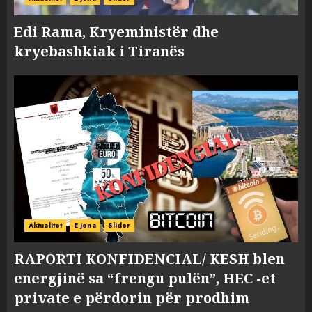
Edi Rama, Kryeministër dhe
kryebashkiak i Tiranës
Aktualitet
E jona
Slider
RAPORTI KONFIDENCIAL/ KESH blen
energjinë sa “frengu pulën”, HEC -et
private e përdorin për prodhim