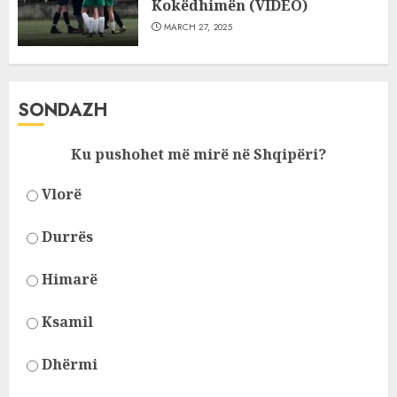
Kokëdhimën (VIDEO)
MARCH 27, 2025
SONDAZH
Ku pushohet më mirë në Shqipëri?
Vlorë
Durrës
Himarë
Ksamil
Dhërmi