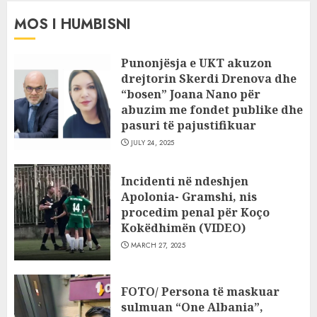
MOS I HUMBISNI
Punonjësja e UKT akuzon
drejtorin Skerdi Drenova dhe
“bosen” Joana Nano për
abuzim me fondet publike dhe
pasuri të pajustifikuar
JULY 24, 2025
Incidenti në ndeshjen
Apolonia- Gramshi, nis
procedim penal për Koço
Kokëdhimën (VIDEO)
MARCH 27, 2025
FOTO/ Persona të maskuar
sulmuan “One Albania”,