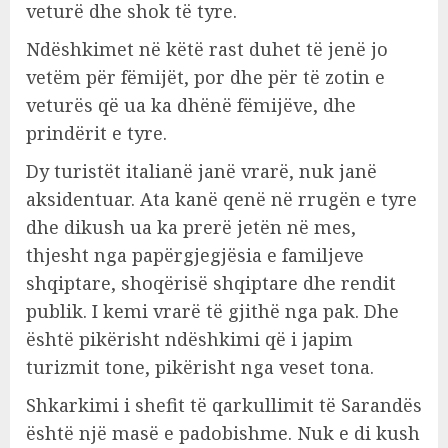
veturë dhe shok të tyre.
Ndëshkimet në këtë rast duhet të jenë jo
vetëm për fëmijët, por dhe për të zotin e
veturës që ua ka dhënë fëmijëve, dhe
prindërit e tyre.
Dy turistët italianë janë vrarë, nuk janë
aksidentuar. Ata kanë qenë në rrugën e tyre
dhe dikush ua ka prerë jetën në mes,
thjesht nga papërgjegjësia e familjeve
shqiptare, shoqërisë shqiptare dhe rendit
publik. I kemi vrarë të gjithë nga pak. Dhe
është pikërisht ndëshkimi që i japim
turizmit tone, pikërisht nga veset tona.
Shkarkimi i shefit të qarkullimit të Sarandës
është një masë e padobishme. Nuk e di kush