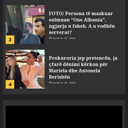
FOTO/ Persona të maskuar
sulmuan “One Albania”,
ngjarja u fsheh. A u vodhën
serverat?
3
MARCH 25, 2025
Prokuroria jep pretencën, ja
çfarë dënimi kërkon për
Mariela dhe Antonela
Berishën
4
MARCH 25, 2025
“Ai që drejtonte makinën më
ngjau me Talo Çelën”,
dëshmia e Nuredin Dumanit
flet për PERSONAT që e
plagosën!