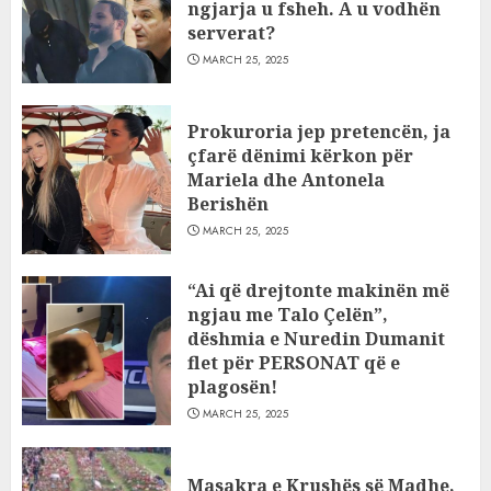
ngjarja u fsheh. A u vodhën
serverat?
MARCH 25, 2025
Prokuroria jep pretencën, ja
çfarë dënimi kërkon për
Mariela dhe Antonela
Berishën
MARCH 25, 2025
“Ai që drejtonte makinën më
ngjau me Talo Çelën”,
dëshmia e Nuredin Dumanit
flet për PERSONAT që e
plagosën!
MARCH 25, 2025
Masakra e Krushës së Madhe,