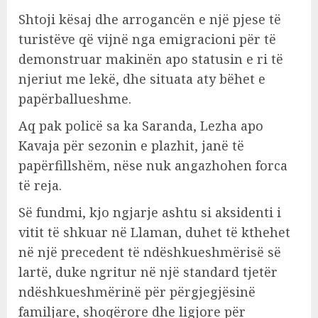
Shtoji kësaj dhe arrogancën e një pjese të
turistëve që vijnë nga emigracioni për të
demonstruar makinën apo statusin e ri të
njeriut me lekë, dhe situata aty bëhet e
papërballueshme.
Aq pak policë sa ka Saranda, Lezha apo
Kavaja për sezonin e plazhit, janë të
papërfillshëm, nëse nuk angazhohen forca
të reja.
Së fundmi, kjo ngjarje ashtu si aksidenti i
vitit të shkuar në Llaman, duhet të kthehet
në një precedent të ndëshkueshmërisë së
lartë, duke ngritur në një standard tjetër
ndëshkueshmërinë për përgjegjësinë
familjare, shoqërore dhe ligjore për