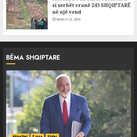
si serbët vranë 243 SHQIPTARË
në një vend
MARCH 25, 2025
BËMA SHQIPTARE
Aktualitet
E jona
Slider