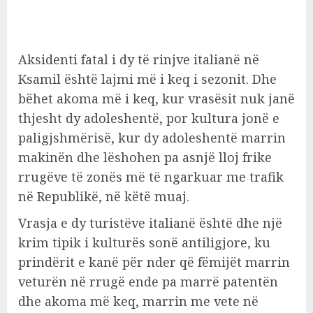
Aksidenti fatal i dy të rinjve italianë në
Ksamil është lajmi më i keq i sezonit. Dhe
bëhet akoma më i keq, kur vrasësit nuk janë
thjesht dy adoleshentë, por kultura jonë e
paligjshmërisë, kur dy adoleshentë marrin
makinën dhe lëshohen pa asnjë lloj frike
rrugëve të zonës më të ngarkuar me trafik
në Republikë, në këtë muaj.
Vrasja e dy turistëve italianë është dhe një
krim tipik i kulturës sonë antiligjore, ku
prindërit e kanë për nder që fëmijët marrin
veturën në rrugë ende pa marrë patentën
dhe akoma më keq, marrin me vete në