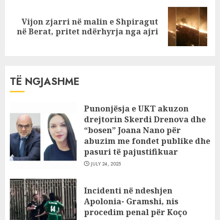
Vijon zjarri në malin e Shpiragut
Next
në Berat, pritet ndërhyrja nga ajri
post:
TË NGJASHME
Punonjësja e UKT akuzon
drejtorin Skerdi Drenova dhe
“bosen” Joana Nano për
abuzim me fondet publike dhe
pasuri të pajustifikuar
JULY 24, 2025
Incidenti në ndeshjen
Apolonia- Gramshi, nis
procedim penal për Koço