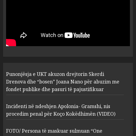
5
MARCH 25, 2025
Punonjësja e UKT akuzon
drejtorin Skerdi Drenova dhe
“bosen” Joana Nano për
abuzim me fondet publike dhe
pasuri të pajustifikuar
1
JULY 24, 2025
Incidenti në ndeshjen
Punonjësja e UKT akuzon drejtorin Skerdi
Apolonia- Gramshi, nis
procedim penal për Koço
Drenova dhe “bosen” Joana Nano për abuzim me
Kokëdhimën (VIDEO)
fondet publike dhe pasuri të pajustifikuar
2
MARCH 27, 2025
Incidenti në ndeshjen Apolonia- Gramshi, nis
procedim penal për Koço Kokëdhimën (VIDEO)
FOTO/ Persona të maskuar
sulmuan “One Albania”,
ngjarja u fsheh. A u vodhën
FOTO/ Persona të maskuar sulmuan “One
serverat?