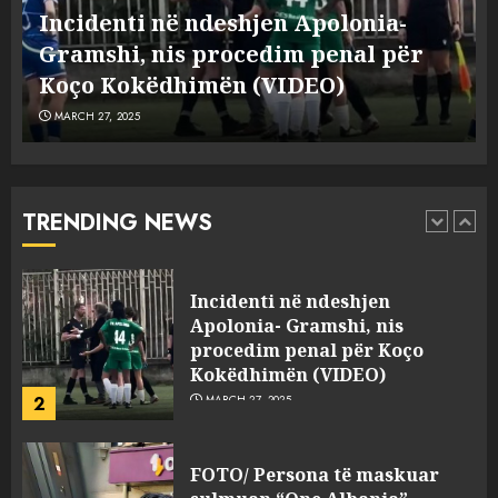
“bosen” Joana Nano për
Incidenti në ndeshjen Apolonia-
abuzim me fondet publike dhe
e
Gramshi, nis procedim penal për
pasuri të pajustifikuar
1
JULY 24, 2025
Koço Kokëdhimën (VIDEO)
MARCH 27, 2025
Incidenti në ndeshjen
Apolonia- Gramshi, nis
procedim penal për Koço
Kokëdhimën (VIDEO)
TRENDING NEWS
2
MARCH 27, 2025
FOTO/ Persona të maskuar
sulmuan “One Albania”,
ngjarja u fsheh. A u vodhën
serverat?
3
MARCH 25, 2025
Prokuroria jep pretencën, ja