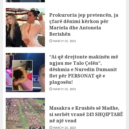
Prokuroria jep pretencën, ja
çfarë dënimi kërkon për
Mariela dhe Antonela
Berishën
MARCH 25, 2025
“Ai që drejtonte makinën më
ngjau me Talo Çelën”,
dëshmia e Nuredin Dumanit
flet për PERSONAT që e
plagosën!
MARCH 25, 2025
Masakra e Krushës së Madhe,
si serbët vranë 243 SHQIPTARË
në një vend
MARCH 25, 2025