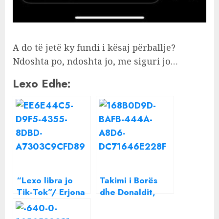
A do të jetë ky fundi i kësaj përballje?
Ndoshta po, ndoshta jo, me siguri jo…
Lexo Edhe:
“Lexo libra jo
Takimi i Borës
Tik-Tok”/ Erjona
dhe Donaldit,
Rusi dhe Dalina
Dalina Buzi:
Buzi sqarojnë
Ndodhi