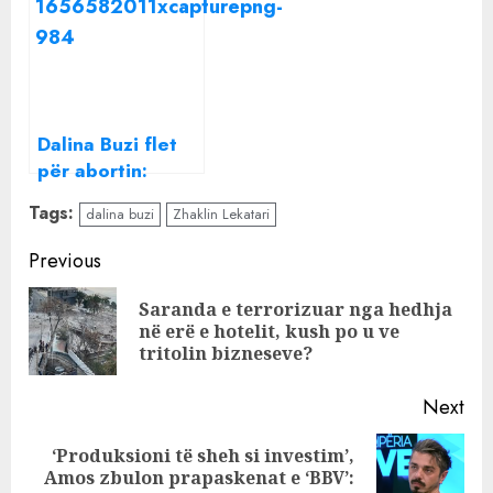
“rrahjen” me
rastësisht, flisnin
njëra-tjetrën
së bashku
normalisht
Dalina Buzi flet
për abortin:
Mendova se isha
Tags:
dalina buzi
Zhaklin Lekatari
shtatëzënë, një
fëmijë i tretë do
Continue
Previous
të ishte i tepërt
Reading
Saranda e terrorizuar nga hedhja
Pre
në erë e hotelit, kush po u ve
pos
tritolin bizneseve?
Next
‘Produksioni të sheh si investim’,
Next
Amos zbulon prapaskenat e ‘BBV’: