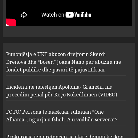
Apolonia- Gramshi, nis
procedim penal për Koço
Kokëdhimën (VIDEO)
2
MARCH 27, 2025
FOTO/ Persona të maskuar
Punonjësja e UKT akuzon drejtorin Skerdi
sulmuan “One Albania”,
ngjarja u fsheh. A u vodhën
Drenova dhe “bosen” Joana Nano për abuzim me
serverat?
fondet publike dhe pasuri të pajustifikuar
3
MARCH 25, 2025
Incidenti në ndeshjen Apolonia- Gramshi, nis
procedim penal për Koço Kokëdhimën (VIDEO)
Prokuroria jep pretencën, ja
çfarë dënimi kërkon për
Mariela dhe Antonela
FOTO/ Persona të maskuar sulmuan “One
Berishën
Albania”, ngjarja u fsheh. A u vodhën serverat?
4
MARCH 25, 2025
Prokuroria jep pretencën, ja çfarë dënimi kërkon