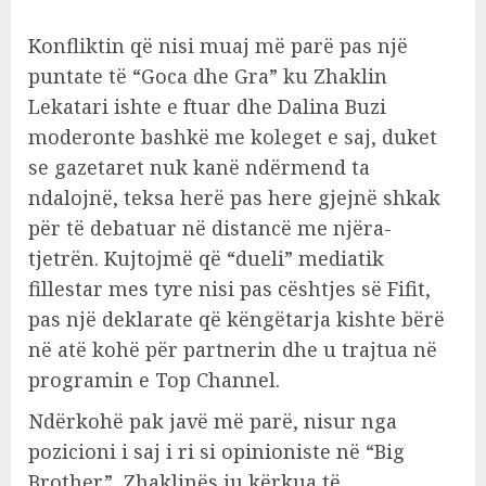
Konfliktin që nisi muaj më parë pas një
puntate të “Goca dhe Gra” ku Zhaklin
Lekatari ishte e ftuar dhe Dalina Buzi
moderonte bashkë me koleget e saj, duket
se gazetaret nuk kanë ndërmend ta
ndalojnë, teksa herë pas here gjejnë shkak
për të debatuar në distancë me njëra-
tjetrën. Kujtojmë që “dueli” mediatik
fillestar mes tyre nisi pas cështjes së Fifit,
pas një deklarate që këngëtarja kishte bërë
në atë kohë për partnerin dhe u trajtua në
programin e Top Channel.
Ndërkohë pak javë më parë, nisur nga
pozicioni i saj i ri si opinioniste në “Big
Brother”, Zhaklinës ju kërkua të