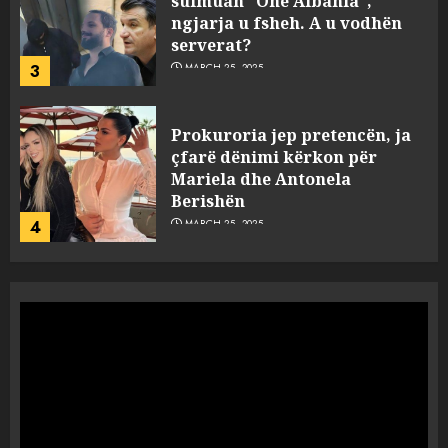
çfarë dënimi kërkon për
Mariela dhe Antonela
Berishën
4
MARCH 25, 2025
“Ai që drejtonte makinën më
ngjau me Talo Çelën”,
dëshmia e Nuredin Dumanit
flet për PERSONAT që e
plagosën!
5
MARCH 25, 2025
Punonjësja e UKT akuzon
drejtorin Skerdi Drenova dhe
“bosen” Joana Nano për
abuzim me fondet publike dhe
pasuri të pajustifikuar
1
JULY 24, 2025
Incidenti në ndeshjen