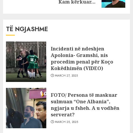
post:
Kam kërkuar…
TË NGJASHME
Incidenti në ndeshjen
Apolonia- Gramshi, nis
procedim penal për Koço
Kokëdhimën (VIDEO)
MARCH 27, 2025
FOTO/ Persona të maskuar
sulmuan “One Albania”,
ngjarja u fsheh. A u vodhën
serverat?
MARCH 25, 2025