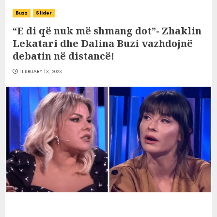
Buzz
Slider
“E di që nuk më shmang dot”- Zhaklin
Lekatari dhe Dalina Buzi vazhdojnë
debatin në distancë!
FEBRUARY 13, 2023