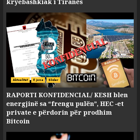
kryebashkiak i Tiranës
Aktualitet
E jona
Slider
RAPORTI KONFIDENCIAL/ KESH blen
energjinë sa “frengu pulën”, HEC -et
private e përdorin për prodhim
Bitcoin