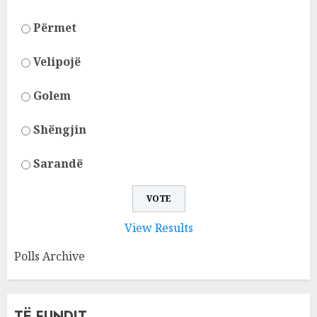
Përmet
Velipojë
Golem
Shëngjin
Sarandë
View Results
Polls Archive
TË FUNDIT