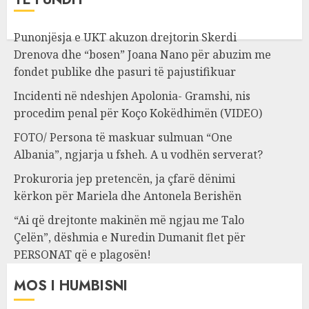
Punonjësja e UKT akuzon drejtorin Skerdi
Drenova dhe “bosen” Joana Nano për abuzim me
fondet publike dhe pasuri të pajustifikuar
Incidenti në ndeshjen Apolonia- Gramshi, nis
procedim penal për Koço Kokëdhimën (VIDEO)
FOTO/ Persona të maskuar sulmuan “One
Albania”, ngjarja u fsheh. A u vodhën serverat?
Prokuroria jep pretencën, ja çfarë dënimi
kërkon për Mariela dhe Antonela Berishën
“Ai që drejtonte makinën më ngjau me Talo
Çelën”, dëshmia e Nuredin Dumanit flet për
PERSONAT që e plagosën!
MOS I HUMBISNI