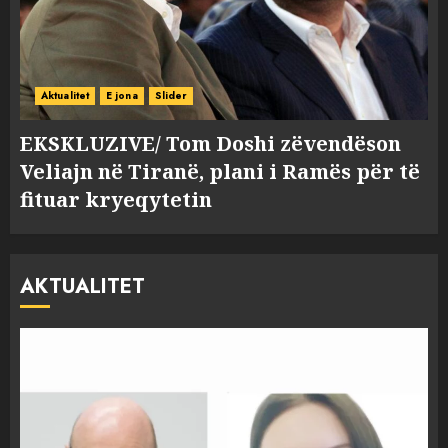
Aktualitet
E jona
Slider
EKSKLUZIVE/ Tom Doshi zëvendëson
Veliajn në Tiranë, plani i Ramës për të
fituar kryeqytetin
AKTUALITET