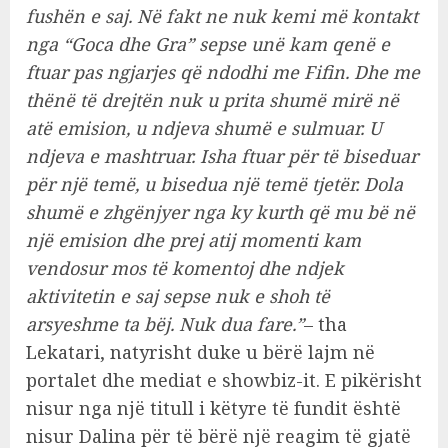
fushën e saj. Në fakt ne nuk kemi më kontakt
nga “Goca dhe Gra” sepse unë kam qenë e
ftuar pas ngjarjes që ndodhi me Fifin. Dhe me
thënë të drejtën nuk u prita shumë mirë në
atë emision, u ndjeva shumë e sulmuar. U
ndjeva e mashtruar. Isha ftuar për të biseduar
për një temë, u bisedua një temë tjetër. Dola
shumë e zhgënjyer nga ky kurth që mu bë në
një emision dhe prej atij momenti kam
vendosur mos të komentoj dhe ndjek
aktivitetin e saj sepse nuk e shoh të
arsyeshme ta bëj. Nuk dua fare.”
– tha
Lekatari, natyrisht duke u bërë lajm në
portalet dhe mediat e showbiz-it. E pikërisht
nisur nga një titull i këtyre të fundit është
nisur Dalina për të bërë një reagim të gjatë