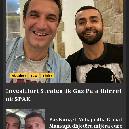
Aktualitet
Buzz
Slider
Investitori Strategjik Gaz Paja thirret
në SPAK
FOTO/ Persona të maskuar
sulmuan “One Albania”,
Pas Noizy-t, Veliaj i dha Ermal
ngjarja u fsheh. A u vodhën
Mamaqit dhjetëra mijëra euro