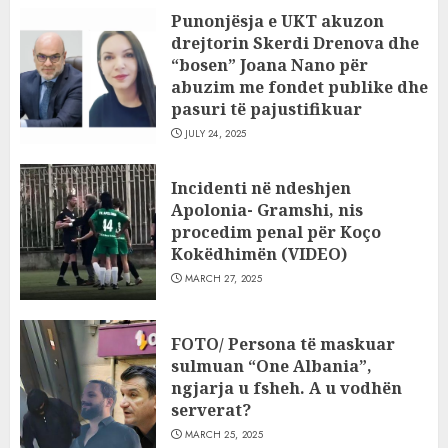
Punonjësja e UKT akuzon
drejtorin Skerdi Drenova dhe
“bosen” Joana Nano për
abuzim me fondet publike dhe
pasuri të pajustifikuar
JULY 24, 2025
Incidenti në ndeshjen
Apolonia- Gramshi, nis
procedim penal për Koço
Kokëdhimën (VIDEO)
MARCH 27, 2025
FOTO/ Persona të maskuar
sulmuan “One Albania”,
ngjarja u fsheh. A u vodhën
serverat?
MARCH 25, 2025