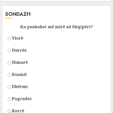
SONDAZH
Ku pushohet më mirë në Shqipëri?
Vlorë
Durrës
Himarë
Ksamil
Dhërmi
Pogradec
Korcë