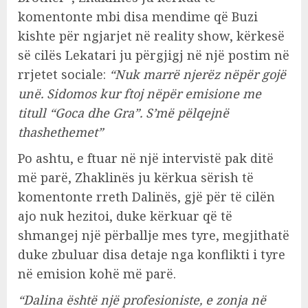
komentonte mbi disa mendime që Buzi
kishte për ngjarjet në reality show, kërkesë
së cilës Lekatari ju përgjigj në një postim në
rrjetet sociale:
“Nuk marrë njerëz nëpër gojë
unë. Sidomos kur ftoj nëpër emisione me
titull “Goca dhe Gra”. S’më pëlqejnë
thashethemet”
Po ashtu, e ftuar në një intervistë pak ditë
më parë, Zhaklinës ju kërkua sërish të
komentonte rreth Dalinës, gjë për të cilën
ajo nuk hezitoi, duke kërkuar që të
shmangej një përballje mes tyre, megjithatë
duke zbuluar disa detaje nga konflikti i tyre
në emision kohë më parë.
“Dalina është një profesioniste, e zonja në