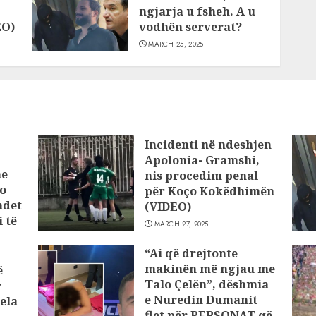
ngjarja u fsheh. A u
EO)
vodhën serverat?
MARCH 25, 2025
Incidenti në ndeshjen
Apolonia- Gramshi,
he
nis procedim penal
o
për Koço Kokëdhimën
ndet
(VIDEO)
 të
MARCH 27, 2025
“Ai që drejtonte
makinën më ngjau me
ë
Talo Çelën”, dëshmia
r
e Nuredin Dumanit
ela
flet për PERSONAT që