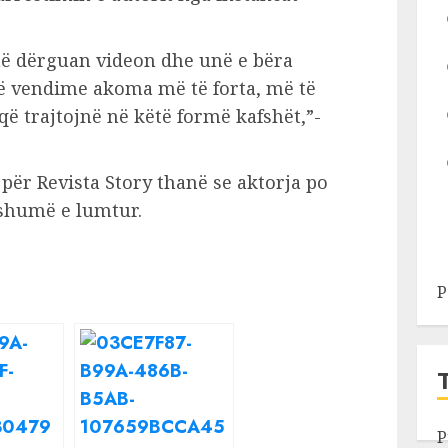
ë dërguan videon dhe unë e bëra
të vendime akoma më të forta, më të
që trajtojnë në këtë formë kafshët,”-
ër Revista Story thanë se aktorja po
 shumë e lumtur.
P
P