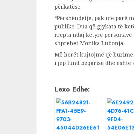
përkatëse.
“Përshëndetje, pak më parë m
publike. Dua që gjykata të ke
rrepta ndaj këtyre personave 
shprehet Monika Lubonja.
Më herët kujtojmë që burime p
i jep fund beqarisë dhe është
Lexo Edhe: