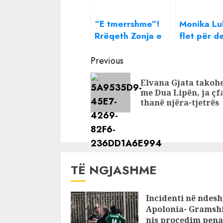
“E tmerrshme”!
Monika Lu
Rrëqeth Zonja e
flet për d
Parë e Ukrainës
ashpër me
Continue
dhe publikon
Sabianin 
Previous
pamjet
Ilirin: Gab
Reading
Elvana Gjata takoh
tronditëse: Edhe
madh që b
me Dua Lipën, ja çfa
sa fëmijë duhet
ishte…
thanë njëra-tjetrës
të vdesin që
rusët të ndalen?!
TË NGJASHME
Incidenti në ndesh
Apolonia- Gramshi
nis procedim pena