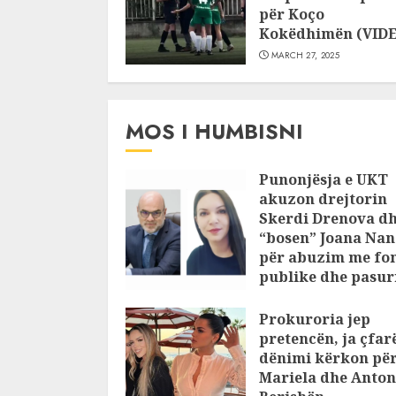
për Koço
Kokëdhimën (VID
MARCH 27, 2025
MOS I HUMBISNI
Punonjësja e UKT
akuzon drejtorin
Skerdi Drenova d
“bosen” Joana Nan
për abuzim me fo
publike dhe pasuri
pajustifikuar
Prokuroria jep
JULY 24, 2025
pretencën, ja çfar
dënimi kërkon pë
Mariela dhe Anton