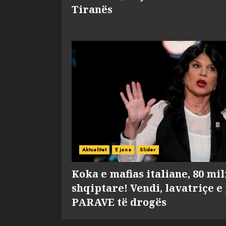
Tiranës
Aktualitet
E jona
Slider
Koka e mafias italiane, 80 mi
shqiptare! Vendi, lavatriçe e
PARAVE të drogës