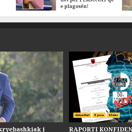
e plagosën!
MARCH 25, 2025
Aktualitet
E jona
Slider
kryebashkiak i
RAPORTI KONFIDENC