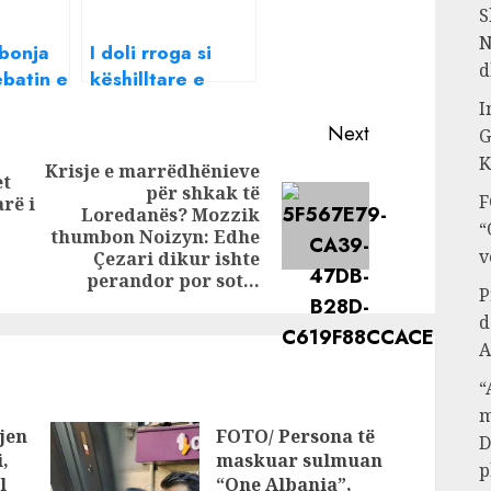
S
N
bonja
I doli rroga si
d
ebatin e
këshilltare e
Veliajt, reagon
I
dhe
Monika Lubonja,
Next
G
imi më i
habit me
K
Krisje e marrëdhënieve
et
ëra
deklaratën e saj
për shkak të
Previous
F
rë i
Loredanës? Mozzik
Next
post:
“
thumbon Noizyn: Edhe
post:
v
Çezari dikur ishte
perandor por sot…
P
d
A
“
m
jen
FOTO/ Persona të
D
,
maskuar sulmuan
p
l
“One Albania”,