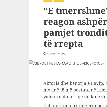
“E tmerrshme
reagon ashpër
pamjet trondi
të rrepta
AUGUST 10, 2022
Aktorja dhe banorja e BBVip,
me anë të një postimi në rrjet
video ku duket një makinë du
Lubonja ka ngritur zërin për 