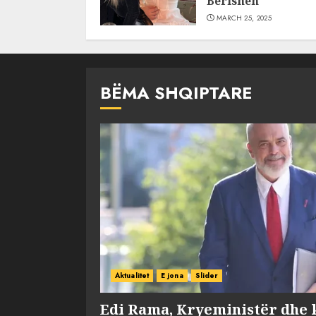
Berishën
MARCH 25, 2025
BËMA SHQIPTARE
Aktualitet
E jona
Slider
Edi Rama, Kryeministër dhe 