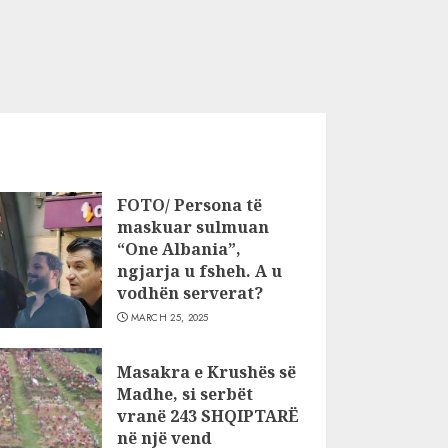
FOTO/ Persona të
maskuar sulmuan
“One Albania”,
ngjarja u fsheh. A u
vodhën serverat?
MARCH 25, 2025
Masakra e Krushës së
Madhe, si serbët
vranë 243 SHQIPTARË
në një vend