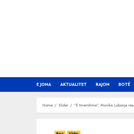
Skip
to
content
E JONA
AKTUALITET
RAJON
BOTË
Home
Slider
“E tmerrshme”, Monika Lubonja rea
Buzz
Slider