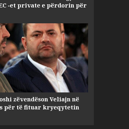
EC -et private e përdorin për
shi zëvendëson Veliajn në
s për të fituar kryeqytetin