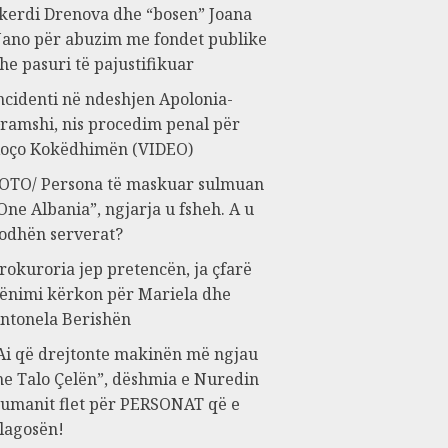
kerdi Drenova dhe “bosen” Joana
ano për abuzim me fondet publike
he pasuri të pajustifikuar
ncidenti në ndeshjen Apolonia-
ramshi, nis procedim penal për
oço Kokëdhimën (VIDEO)
OTO/ Persona të maskuar sulmuan
One Albania”, ngjarja u fsheh. A u
odhën serverat?
rokuroria jep pretencën, ja çfarë
ënimi kërkon për Mariela dhe
ntonela Berishën
Ai që drejtonte makinën më ngjau
e Talo Çelën”, dëshmia e Nuredin
umanit flet për PERSONAT që e
lagosën!