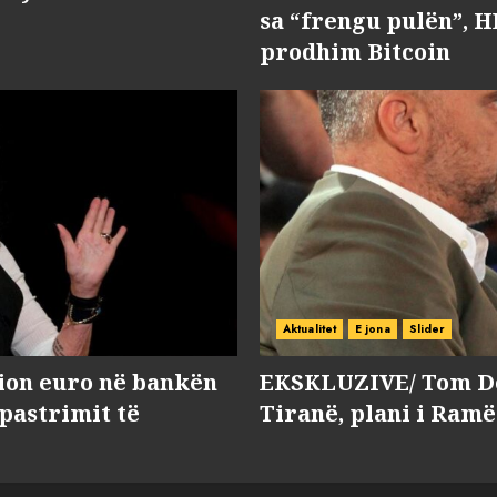
sa “frengu pulën”, H
prodhim Bitcoin
Aktualitet
E jona
Slider
lion euro në bankën
EKSKLUZIVE/ Tom Do
 pastrimit të
Tiranë, plani i Ramë