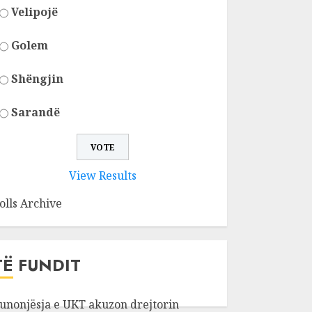
Velipojë
Golem
Shëngjin
Sarandë
View Results
olls Archive
TË FUNDIT
unonjësja e UKT akuzon drejtorin