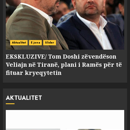
Aktualitet
E jona
Slider
EKSKLUZIVE/ Tom Doshi zëvendëson
Veliajn në Tiranë, plani i Ramës për të
fituar kryeqytetin
AKTUALITET