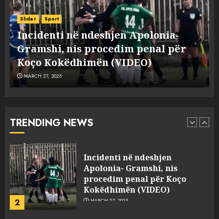
Punonjësja e UKT akuzon
drejtorin Skerdi Drenova dhe
Slider
Sport
“bosen” Joana Nano për
Incidenti në ndeshjen Apolonia-
abuzim me fondet publike dhe
e
Gramshi, nis procedim penal për
pasuri të pajustifikuar
1
JULY 24, 2025
Koço Kokëdhimën (VIDEO)
MARCH 27, 2025
Incidenti në ndeshjen
Apolonia- Gramshi, nis
procedim penal për Koço
Kokëdhimën (VIDEO)
TRENDING NEWS
2
MARCH 27, 2025
FOTO/ Persona të maskuar
sulmuan “One Albania”,
ngjarja u fsheh. A u vodhën
serverat?
3
MARCH 25, 2025