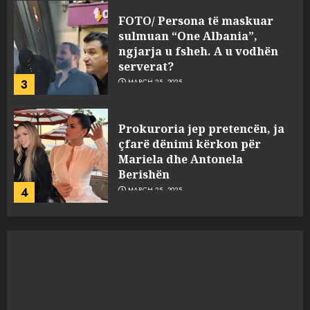
Prokuroria jep pretencën, ja
çfarë dënimi kërkon për
Mariela dhe Antonela
Berishën
4
MARCH 25, 2025
“Ai që drejtonte makinën më
ngjau me Talo Çelën”,
dëshmia e Nuredin Dumanit
flet për PERSONAT që e
plagosën!
5
MARCH 25, 2025
Punonjësja e UKT akuzon
drejtorin Skerdi Drenova dhe
“bosen” Joana Nano për
abuzim me fondet publike dhe
pasuri të pajustifikuar
1