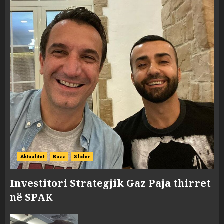
Aktualitet
Buzz
Slider
Investitori Strategjik Gaz Paja thirret
në SPAK
FOTO/ Persona të maskuar