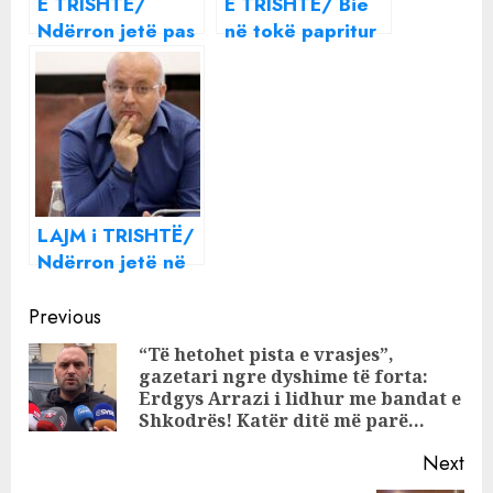
E TRISHTË/
E TRISHTË/ Bie
Ndërron jetë pas
në tokë papritur
aksidentit 16-
gjatë stërvitjes,
vjeçari shqiptar
ndërron jetë
në Itali! (Prindërit
parakohe
do të dhurojnë
futbollisti i njohur
organet)
LAJM i TRISHTË/
Ndërron jetë në
moshën 45-
Continue
vjeçare anëtari i
Previous
Gjykatës së
Reading
“Të hetohet pista e vrasjes”,
Lartë, Darjel Sina
gazetari ngre dyshime të forta:
Pre
Erdgys Arrazi i lidhur me bandat e
pos
Shkodrës! Katër ditë më parë…
Next