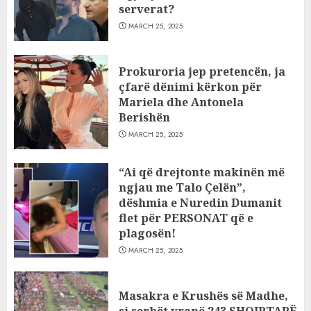
serverat?
MARCH 25, 2025
Prokuroria jep pretencën, ja
çfarë dënimi kërkon për
Mariela dhe Antonela
Berishën
MARCH 25, 2025
“Ai që drejtonte makinën më
ngjau me Talo Çelën”,
dëshmia e Nuredin Dumanit
flet për PERSONAT që e
plagosën!
MARCH 25, 2025
Masakra e Krushës së Madhe,
si serbët vranë 243 SHQIPTARË