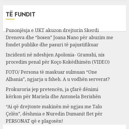
TË FUNDIT
Punonjësja e UKT akuzon drejtorin Skerdi
Drenova dhe “bosen” Joana Nano për abuzim me
fondet publike dhe pasuri të pajustifikuar
Incidenti në ndeshjen Apolonia- Gramshi, nis
procedim penal për Koço Kokëdhimën (VIDEO)
FOTO/ Persona të maskuar sulmuan “One
Albania”, ngjarja u fsheh. A u vodhën serverat?
Prokuroria jep pretencën, ja çfarë dënimi
kërkon për Mariela dhe Antonela Berishën
“Ai që drejtonte makinën më ngjau me Talo
Çelën”, dëshmia e Nuredin Dumanit flet për
PERSONAT që e plagosën!