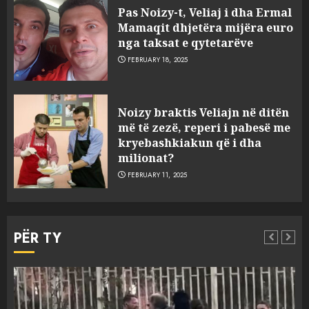
sulmuan “One Albania”,
Pas Noizy-t, Veliaj i dha Ermal
ngjarja u fsheh. A u vodhën
Mamaqit dhjetëra mijëra euro
serverat?
nga taksat e qytetarëve
3
MARCH 25, 2025
FEBRUARY 18, 2025
Prokuroria jep pretencën, ja
Noizy braktis Veliajn në ditën
çfarë dënimi kërkon për
më të zezë, reperi i pabesë me
Mariela dhe Antonela
kryebashkiakun që i dha
Berishën
milionat?
4
MARCH 25, 2025
FEBRUARY 11, 2025
“Ai që drejtonte makinën më
ngjau me Talo Çelën”,
PËR TY
dëshmia e Nuredin Dumanit
flet për PERSONAT që e
plagosën!
5
MARCH 25, 2025