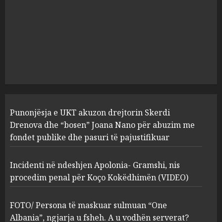
JULY 24, 2025
Incidenti në ndeshjen
Apolonia- Gramshi, nis
procedim penal për Koço
Kokëdhimën (VIDEO)
2
MARCH 27, 2025
FOTO/ Persona të maskuar
Punonjësja e UKT akuzon drejtorin Skerdi
sulmuan “One Albania”,
ngjarja u fsheh. A u vodhën
Drenova dhe “bosen” Joana Nano për abuzim me
serverat?
fondet publike dhe pasuri të pajustifikuar
3
MARCH 25, 2025
Incidenti në ndeshjen Apolonia- Gramshi, nis
procedim penal për Koço Kokëdhimën (VIDEO)
Prokuroria jep pretencën, ja
çfarë dënimi kërkon për
Mariela dhe Antonela
FOTO/ Persona të maskuar sulmuan “One
Berishën
Albania”, ngjarja u fsheh. A u vodhën serverat?