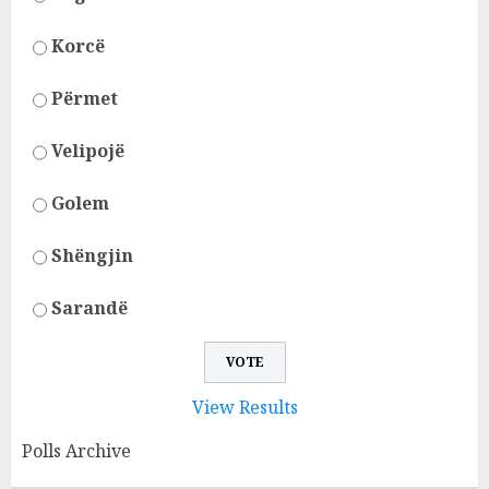
Korcë
Përmet
Velipojë
Golem
Shëngjin
Sarandë
View Results
Polls Archive