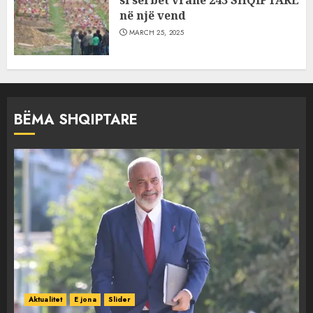
në një vend
MARCH 25, 2025
BËMA SHQIPTARE
Aktualitet
E jona
Slider