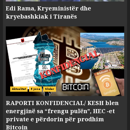
Edi Rama, Kryeministër dhe
kryebashkiak i Tiranës
Aktualitet
E jona
Slider
RAPORTI KONFIDENCIAL/ KESH blen
energjinë sa “frengu pulën”, HEC -et
private e përdorin për prodhim
Bitcoin