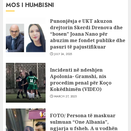
MOS I HUMBISNI
Punonjësja e UKT akuzon
drejtorin Skerdi Drenova dhe
“bosen” Joana Nano për
abuzim me fondet publike dhe
pasuri të pajustifikuar
JULY 24, 2025
Incidenti në ndeshjen
Apolonia- Gramshi, nis
procedim penal për Koço
Kokëdhimën (VIDEO)
MARCH 27, 2025
FOTO/ Persona të maskuar
sulmuan “One Albania”,
ngjarja u fsheh. A u vodhën