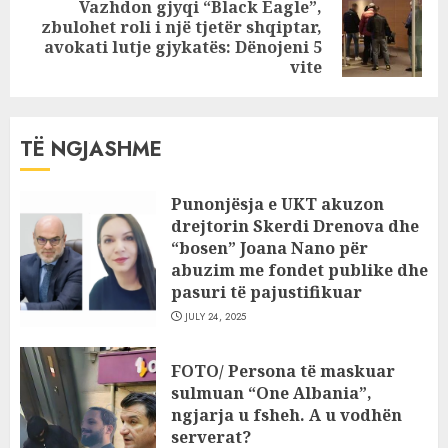
Vazhdon gjyqi “Black Eagle”,
zbulohet roli i një tjetër shqiptar,
Next
avokati lutje gjykatës: Dënojeni 5
post:
vite
TË NGJASHME
Punonjësja e UKT akuzon
drejtorin Skerdi Drenova dhe
“bosen” Joana Nano për
abuzim me fondet publike dhe
pasuri të pajustifikuar
JULY 24, 2025
FOTO/ Persona të maskuar
sulmuan “One Albania”,
ngjarja u fsheh. A u vodhën
serverat?