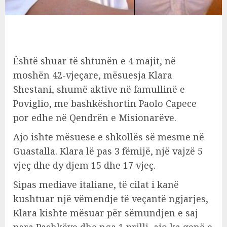
Është shuar të shtunën e 4 majit, në
moshën 42-vjeçare, mësuesja Klara
Shestani, shumë aktive në famullinë e
Poviglio, me bashkëshortin Paolo Capece
por edhe në Qendrën e Misionarëve.
Ajo ishte mësuese e shkollës së mesme në
Guastalla. Klara lë pas 3 fëmijë, një vajzë 5
vjeç dhe dy djem 15 dhe 17 vjeç.
Sipas mediave italiane, të cilat i kanë
kushtuar një vëmendje të veçantë ngjarjes,
Klara kishte mësuar për sëmundjen e saj
para Pashkëve dhe nga 1 prilli, ajo ka qenë e