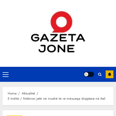
Skip
to
content
Primary
Menu
Home
Aktualitet
E trishtë / Ndërron jetë në moshë të re mësuesja shqiptare në Itali