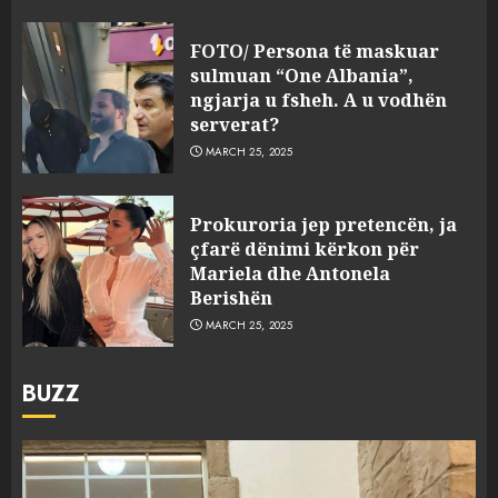
FOTO/ Persona të maskuar
sulmuan “One Albania”,
ngjarja u fsheh. A u vodhën
serverat?
MARCH 25, 2025
Prokuroria jep pretencën, ja
çfarë dënimi kërkon për
Mariela dhe Antonela
Berishën
MARCH 25, 2025
BUZZ