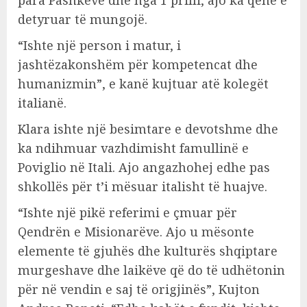
detyruar të mungojë.
“Ishte një person i matur, i
jashtëzakonshëm për kompetencat dhe
humanizmin”, e kanë kujtuar atë kolegët
italianë.
Klara ishte një besimtare e devotshme dhe
ka ndihmuar vazhdimisht famullinë e
Poviglio në Itali. Ajo angazhohej edhe pas
shkollës për t’i mësuar italisht të huajve.
“Ishte një pikë referimi e çmuar për
Qendrën e Misionarëve. Ajo u mësonte
elemente të gjuhës dhe kulturës shqiptare
murgeshave dhe laikëve që do të udhëtonin
për në vendin e saj të origjinës”, Kujton