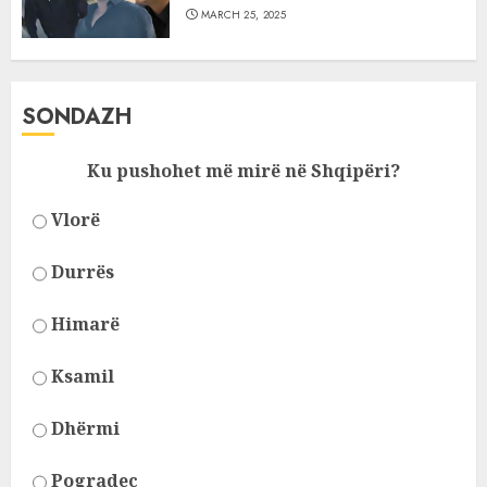
MARCH 25, 2025
SONDAZH
Ku pushohet më mirë në Shqipëri?
Vlorë
Durrës
Himarë
Ksamil
Dhërmi
Pogradec