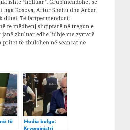
cila ishte “holluar”. Grup mendohet se
i nga Kosova, Artur Shehu dhe Arben
t nuk dihet. Të lartpërmendurit
 më të mëdhenj shqiptarë në tregun e
 janë zbuluar edhe lidhje me zyrtarë
ra pritet të zbulohen në seancat në
më të
Media belge:
Kryeministri