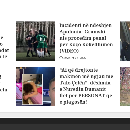
Incidenti në ndeshjen
Apolonia- Gramshi,
he
nis procedim penal
o
për Koço Kokëdhimën
ndet
(VIDEO)
 të
MARCH 27, 2025
“Ai që drejtonte
makinën më ngjau me
ë
Talo Çelën”, dëshmia
r
e Nuredin Dumanit
ela
flet për PERSONAT që
e plagosën!
MARCH 25, 2025