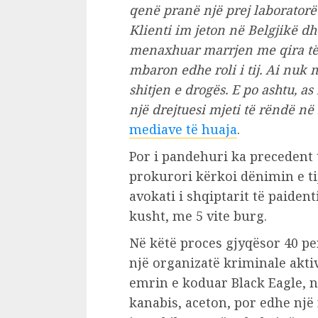
qenë pranë një prej laboratorë
Klienti im jeton në Belgjikë d
menaxhuar marrjen me qira të
mbaron edhe roli i tij. Ai nuk 
shitjen e drogës. E po ashtu, 
një drejtuesi mjeti të rëndë në
mediave të huaja
.
Por i pandehuri ka precedent t
prokurori kërkoi dënimin e tij 
avokati i shqiptarit të paide
kusht, me 5 vite burg.
Në këtë proces gjyqësor 40 p
një organizatë kriminale akti
emrin e koduar Black Eagle, ni
kanabis, aceton, por edhe një 