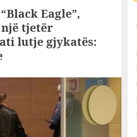
“Black Eagle”,
 një tjetër
ti lutje gjykatës:
e