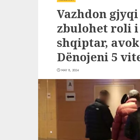
Vazhdon gjyqi 
zbulohet roli i
shqiptar, avoka
Dënojeni 5 vit
MAY 8, 2024