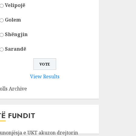
Velipojë
Golem
Shëngjin
Sarandë
View Results
olls Archive
TË FUNDIT
unonjësja e UKT akuzon drejtorin