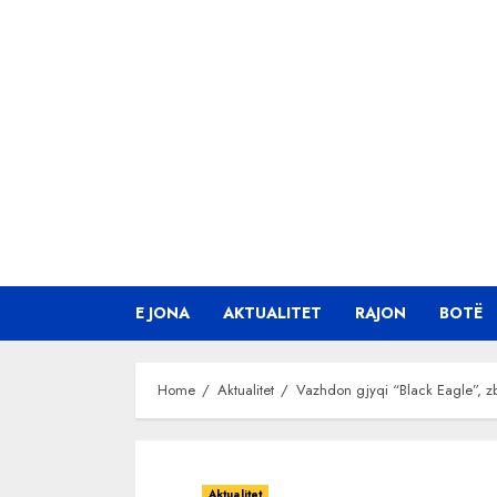
Skip
to
content
E JONA
AKTUALITET
RAJON
BOTË
Home
Aktualitet
Vazhdon gjyqi “Black Eagle”, zbul
Aktualitet