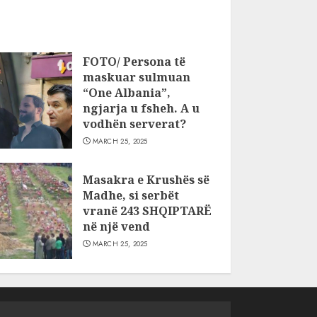
FOTO/ Persona të
maskuar sulmuan
“One Albania”,
ngjarja u fsheh. A u
vodhën serverat?
MARCH 25, 2025
Masakra e Krushës së
Madhe, si serbët
vranë 243 SHQIPTARË
në një vend
MARCH 25, 2025