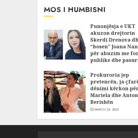
JULY 24, 2025
MOS I HUMBISNI
Punonjësja e UKT
akuzon drejtorin
Skerdi Drenova d
“bosen” Joana Nan
për abuzim me fo
publike dhe pasuri
pajustifikuar
Prokuroria jep
JULY 24, 2025
pretencën, ja çfar
dënimi kërkon pë
Mariela dhe Anton
Berishën
MARCH 25, 2025