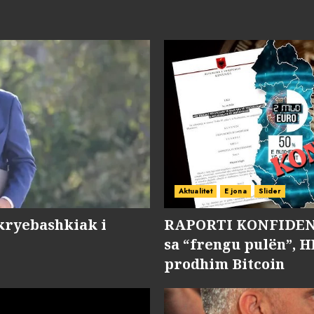
Aktualitet
E jona
Slider
kryebashkiak i
RAPORTI KONFIDENC
sa “frengu pulën”, H
prodhim Bitcoin