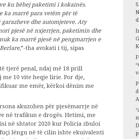
ve ku bëhej paketimi i kokainës.
S
N
he ka marrë para vetëm për të
d
 garazheve dhe automjeteve. Aty
mori pjesë në nxjerrjen, paketimin dhe
I
G
as nuk ka marrë pjesë në pengmarrjen e
K
 Berlare,
”-tha avokati i tij, sipas
F
“
ë tjerë penal, ndaj më 18 prill
v
me 10 vite heqje lirie. Por dje,
P
ntifikuar me emër, kërkoi dënim me
d
A
ersona akuzohen për pjesëmarrje në
“
ve në trafikun e drogës. Hetimi, me
m
si në shtator 2020 kur Policia zbuloi
D
fuçi lëngu në të cilin ishte ekuivalenti
p