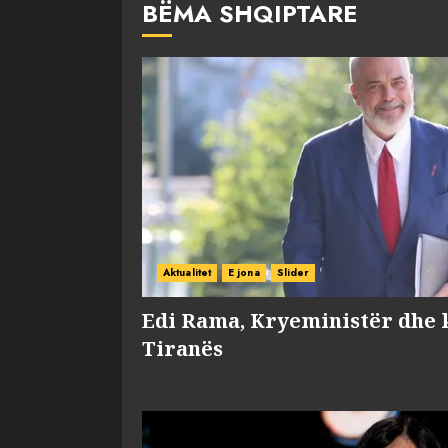
BËMA SHQIPTARE
Aktualitet
E jona
Slider
Edi Rama, Kryeministër dhe 
Tiranës