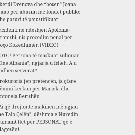
kerdi Drenova dhe “bosen” Joana
ano për abuzim me fondet publike
he pasuri të pajustifikuar
ncidenti në ndeshjen Apolonia-
ramshi, nis procedim penal për
oço Kokëdhimën (VIDEO)
OTO/ Persona të maskuar sulmuan
One Albania”, ngjarja u fsheh. A u
odhën serverat?
rokuroria jep pretencën, ja çfarë
ënimi kërkon për Mariela dhe
ntonela Berishën
Ai që drejtonte makinën më ngjau
e Talo Çelën”, dëshmia e Nuredin
umanit flet për PERSONAT që e
lagosën!