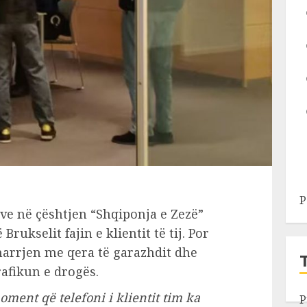
P
rve në çështjen “Shqiponja e Zezë”
rukselit fajin e klientit të tij. Por
rrjen me qera të garazhdit dhe
afikun e drogës.
ment që telefoni i klientit tim ka
P