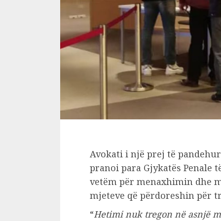
Avokati i një prej të pandehu
pranoi para Gjykatës Penale të B
vetëm për menaxhimin dhe ma
mjeteve që përdoreshin për tr
“
Hetimi nuk tregon në asnjë mo