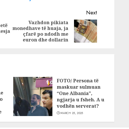
 në
Rama në dosjen e
bujshme BLACK
Next
 dosja
EAGLE , kush
Vazhdon pikiata
jetë
agle”
janë Arben I dhe
monedhave të huaja, ja
Previous
Next
uesja
ë:
Indrit K ,
çfarë po ndodh me
post:
post:
hej në
kuintalët e
euron dhe dollarin
e…
kokainës dhe
lufta e mafias në
Vlorë
FOTO/ Persona të
maskuar sulmuan
he
“One Albania”,
o
ngjarja u fsheh. A u
vodhën serverat?
e
MARCH 25, 2025