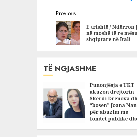
vite burg dy
shqiptarë
Continue
shqiptarët për
tregun e
Previous
trafik kokaine
kok*inës”,
Reading
E trishtë / Ndërron 
e “Black E
në moshë të re mës
në Belgjik
shqiptare në Itali
Droga fshi
qymyr dh
TË NGJASHME
Punonjësja e UKT
akuzon drejtorin
Skerdi Drenova d
“bosen” Joana Nan
për abuzim me
fondet publike dh
pasuri të
pajustifikuar