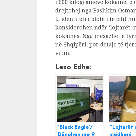
i 600 kilogramëve kokainë, e 
drejtohej nga Bashkim Osman
I., identiteti i plotë i të cili
konsiderohen ndër ‘lojtarët’
kokainës. Nga mesazhet e tyrr
në Shqipëri, por detaje të tje
vijim.
Lexo Edhe:
‘Black Eagle’/
“Lojtarët 
Dënohen me 9
mëdhenj