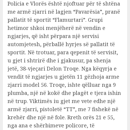
Policia e Vlorës është njoftuar për të shtëna
me armë zjarri në lagjen “Pavarësia”, pranë
pallatit të sportit “Flamurtari”. Grupi
hetimor shkoi menjëherë në vendin e
ngjarjes, që isht përpara një servisi
automjetesh, përballë hyrjes së pallatit të
sportit. Në trotuar, para qepenit të servisit,
u gjet i shtrirë dhe i gjakusur, pa shenja
jetë, 38-vjeçari Delon Troqe. Nga këqyrja e
vendit të ngjarjes u gjetën 11 gëzhoja arme
zjarri model 56. Troqe, ishte qëlluar nga 9
plumba, një në kokë dhe plagët e tjera ishin
në trup. Viktimës iu gjet me vete edhe një
armë zjarri, pistoletë “TT”, me 7 fishekë në
krehër dhe një në fole. Rreth orës 21 e 55,
nga ana e shërbimeve policore, të