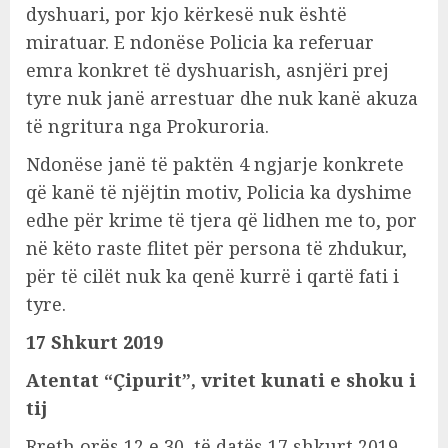
dyshuari, por kjo kërkesë nuk është
miratuar. E ndonëse Policia ka referuar
emra konkret të dyshuarish, asnjëri prej
tyre nuk janë arrestuar dhe nuk kanë akuza
të ngritura nga Prokuroria.
Ndonëse janë të paktën 4 ngjarje konkrete
që kanë të njëjtin motiv, Policia ka dyshime
edhe për krime të tjera që lidhen me to, por
në këto raste flitet për persona të zhdukur,
për të cilët nuk ka qenë kurrë i qartë fati i
tyre.
17 Shkurt 2019
Atentat “Çipurit”, vritet kunati e shoku i
tij
Rreth orës 12 e 30, të datës 17 shkurt 2019,