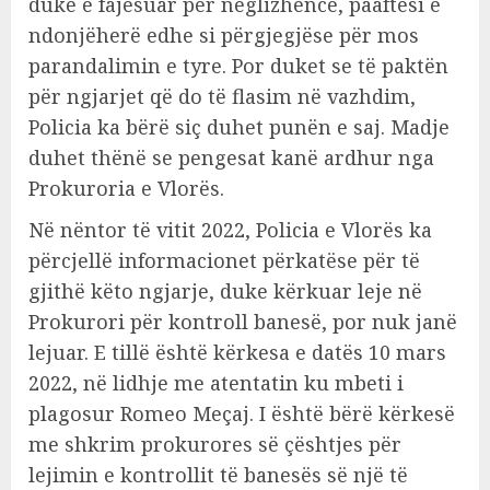
duke e fajësuar për neglizhencë, paaftësi e
ndonjëherë edhe si përgjegjëse për mos
parandalimin e tyre. Por duket se të paktën
për ngjarjet që do të flasim në vazhdim,
Policia ka bërë siç duhet punën e saj. Madje
duhet thënë se pengesat kanë ardhur nga
Prokuroria e Vlorës.
Në nëntor të vitit 2022, Policia e Vlorës ka
përcjellë informacionet përkatëse për të
gjithë këto ngjarje, duke kërkuar leje në
Prokurori për kontroll banesë, por nuk janë
lejuar. E tillë është kërkesa e datës 10 mars
2022, në lidhje me atentatin ku mbeti i
plagosur Romeo Meçaj. I është bërë kërkesë
me shkrim prokurores së çështjes për
lejimin e kontrollit të banesës së një të