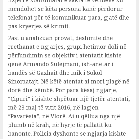
mendohet se këta persona kanë përdorur
telefonat për të komunikuar para, gjatë dhe
pas kryerjes së krimit.
Pasi u analizuan provat, dëshmitë dhe
rrethanat e ngjarjes, grupi hetimor doli në
përfundimin se objektiv i atentatit kishte
qenë Armando Sulejmani, ish-anëtar i
bandës së Gaxhait dhe mik i Sokol
Sinomatajt. Në këtë atentat ai mori plagë në
dorë dhe këmbë. Por para kësaj ngjarje,
“Çipuri” i kishte shpëtuar një tjetër atentati,
më 23 maj të vitit 2016, në lagjen
“Pavarësia”, në Vlorë. Ai u qëllua nga një
plumb në krah, në hyrje të pallatit ku
banonte. Policia dyshonte se ngjarja kishte