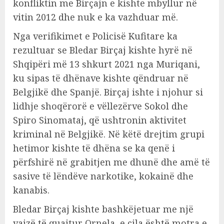
konfliktin me Birçajn e kishte mbyllur në
vitin 2012 dhe nuk e ka vazhduar më.
Nga verifikimet e Policisë Kufitare ka
rezultuar se Bledar Birçaj kishte hyrë në
Shqipëri më 13 shkurt 2021 nga Muriqani,
ku sipas të dhënave kishte qëndruar në
Belgjikë dhe Spanjë. Birçaj ishte i njohur si
lidhje shoqërorë e vëllezërve Sokol dhe
Spiro Sinomataj, që ushtronin aktivitet
kriminal në Belgjikë. Në këtë drejtim grupi
hetimor kishte të dhëna se ka qenë i
përfshirë në grabitjen me dhunë dhe amë të
sasive të lëndëve narkotike, kokainë dhe
kanabis.
Bledar Birçaj kishte bashkëjetuar me një
vajzë të quajtur Ornela, e cila është motra e