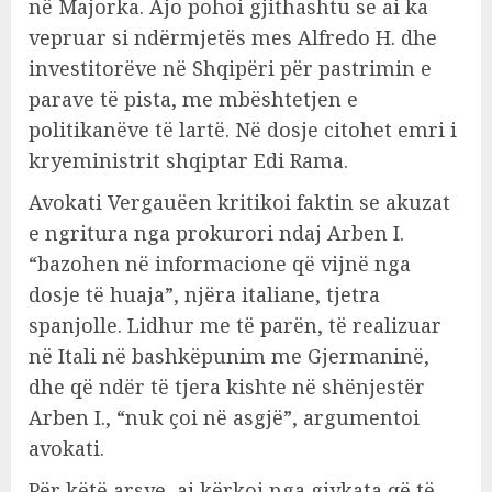
në Majorka. Ajo pohoi gjithashtu se ai ka
vepruar si ndërmjetës mes Alfredo H. dhe
investitorëve në Shqipëri për pastrimin e
parave të pista, me mbështetjen e
politikanëve të lartë. Në dosje citohet emri i
kryeministrit shqiptar Edi Rama.
Avokati Vergauëen kritikoi faktin se akuzat
e ngritura nga prokurori ndaj Arben I.
“bazohen në informacione që vijnë nga
dosje të huaja”, njëra italiane, tjetra
spanjolle. Lidhur me të parën, të realizuar
në Itali në bashkëpunim me Gjermaninë,
dhe që ndër të tjera kishte në shënjestër
Arben I., “nuk çoi në asgjë”, argumentoi
avokati.
Për këtë arsye, ai kërkoi nga gjykata që të