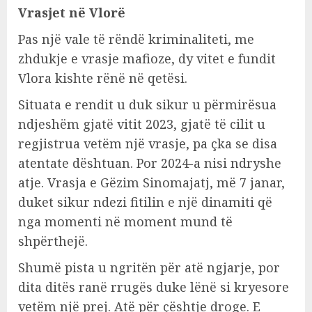
Vrasjet në Vlorë
Pas një vale të rëndë kriminaliteti, me
zhdukje e vrasje mafioze, dy vitet e fundit
Vlora kishte rënë në qetësi.
Situata e rendit u duk sikur u përmirësua
ndjeshëm gjatë vitit 2023, gjatë të cilit u
regjistrua vetëm një vrasje, pa çka se disa
atentate dështuan. Por 2024-a nisi ndryshe
atje. Vrasja e Gëzim Sinomajatj, më 7 janar,
duket sikur ndezi fitilin e një dinamiti që
nga momenti në moment mund të
shpërthejë.
Shumë pista u ngritën për atë ngjarje, por
dita ditës ranë rrugës duke lënë si kryesore
vetëm një prej. Atë për çështje droge. E