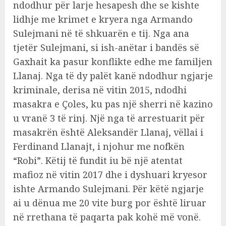
ndodhur për larje hesapesh dhe se kishte
lidhje me krimet e kryera nga Armando
Sulejmani në të shkuarën e tij. Nga ana
tjetër Sulejmani, si ish-anëtar i bandës së
Gaxhait ka pasur konflikte edhe me familjen
Llanaj. Nga të dy palët kanë ndodhur ngjarje
kriminale, derisa në vitin 2015, ndodhi
masakra e Çoles, ku pas një sherri në kazino
u vranë 3 të rinj. Një nga të arrestuarit për
masakrën është Aleksandër Llanaj, vëllai i
Ferdinand Llanajt, i njohur me nofkën
“Robi”. Këtij të fundit iu bë një atentat
mafioz në vitin 2017 dhe i dyshuari kryesor
ishte Armando Sulejmani. Për këtë ngjarje
ai u dënua me 20 vite burg por është liruar
në rrethana të paqarta pak kohë më vonë.