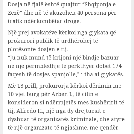
Dosja në fjalë është quajtur “Shqiponja e
Zezë” dhe në të akuzohen 40 persona për
trafik ndërkombëtar droge.
Një prej avokatëve kërkoi nga gjykata që
prokurori publik të urdhërohej të
plotësonte dosjen e tij.
“Ju nuk mund të krijoni një bindje bazuar
në një përmbledhje të përkthyer dobët 174
faqesh të dosjes spanjolle,” i tha ai gjykatës.
Më 18 prill, prokurorja kërkoi dënimin me
10 vjet burg për Arben I., të cilin e
konsideron si ndërmjetës mes kushëririt të
tij, Alfredo H., një nga dy drejtuesit e
dyshuar të organizatës kriminale, dhe atyre
të një organizate të ngjashme. me qendër