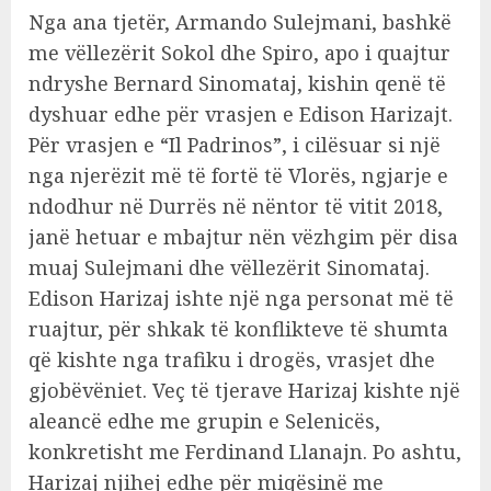
Nga ana tjetër, Armando Sulejmani, bashkë
me vëllezërit Sokol dhe Spiro, apo i quajtur
ndryshe Bernard Sinomataj, kishin qenë të
dyshuar edhe për vrasjen e Edison Harizajt.
Për vrasjen e “Il Padrinos”, i cilësuar si një
nga njerëzit më të fortë të Vlorës, ngjarje e
ndodhur në Durrës në nëntor të vitit 2018,
janë hetuar e mbajtur nën vëzhgim për disa
muaj Sulejmani dhe vëllezërit Sinomataj.
Edison Harizaj ishte një nga personat më të
ruajtur, për shkak të konflikteve të shumta
që kishte nga trafiku i drogës, vrasjet dhe
gjobëvëniet. Veç të tjerave Harizaj kishte një
aleancë edhe me grupin e Selenicës,
konkretisht me Ferdinand Llanajn. Po ashtu,
Harizaj njihej edhe për miqësinë me