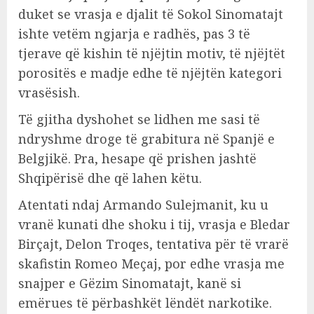
duket se vrasja e djalit të Sokol Sinomatajt
ishte vetëm ngjarja e radhës, pas 3 të
tjerave që kishin të njëjtin motiv, të njëjtët
porositës e madje edhe të njëjtën kategori
vrasësish.
Të gjitha dyshohet se lidhen me sasi të
ndryshme droge të grabitura në Spanjë e
Belgjikë. Pra, hesape që prishen jashtë
Shqipërisë dhe që lahen këtu.
Atentati ndaj Armando Sulejmanit, ku u
vranë kunati dhe shoku i tij, vrasja e Bledar
Birçajt, Delon Troqes, tentativa për të vrarë
skafistin Romeo Meçaj, por edhe vrasja me
snajper e Gëzim Sinomatajt, kanë si
emërues të përbashkët lëndët narkotike.