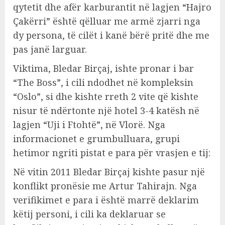
qytetit dhe afër karburantit në lagjen “Hajro
Çakërri” është qëlluar me armë zjarri nga
dy persona, të cilët i kanë bërë pritë dhe me
pas janë larguar.
Viktima, Bledar Birçaj, ishte pronar i bar
“The Boss”, i cili ndodhet në kompleksin
“Oslo”, si dhe kishte rreth 2 vite që kishte
nisur të ndërtonte një hotel 3-4 katësh në
lagjen “Uji i Ftohtë”, në Vlorë. Nga
informacionet e grumbulluara, grupi
hetimor ngriti pistat e para për vrasjen e tij:
Në vitin 2011 Bledar Birçaj kishte pasur një
konflikt pronësie me Artur Tahirajn. Nga
verifikimet e para i është marrë deklarim
këtij personi, i cili ka deklaruar se