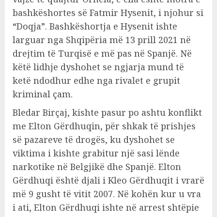
bashkëshortes së Fatmir Hysenit, i njohur si
“Doqja”. Bashkëshortja e Hysenit ishte
larguar nga Shqipëria më 13 prill 2021 në
drejtim të Turqisë e më pas në Spanjë. Në
këtë lidhje dyshohet se ngjarja mund të
ketë ndodhur edhe nga rivalet e grupit
kriminal çam.
Bledar Birçaj, kishte pasur po ashtu konflikt
me Elton Gërdhuqin, për shkak të prishjes
së pazareve të drogës, ku dyshohet se
viktima i kishte grabitur një sasi lënde
narkotike në Belgjikë dhe Spanjë. Elton
Gërdhuqi është djali i Kleo Gërdhuqit i vrarë
më 9 gusht të vitit 2007. Në kohën kur u vra
i ati, Elton Gërdhuqi ishte në arrest shtëpie