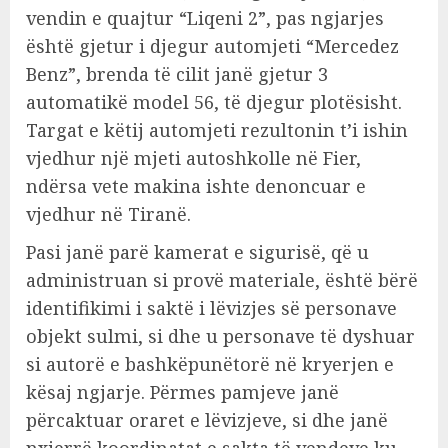
vendin e quajtur “Liqeni 2”, pas ngjarjes
është gjetur i djegur automjeti “Mercedez
Benz”, brenda të cilit janë gjetur 3
automatikë model 56, të djegur plotësisht.
Targat e këtij automjeti rezultonin t’i ishin
vjedhur një mjeti autoshkolle në Fier,
ndërsa vete makina ishte denoncuar e
vjedhur në Tiranë.
Pasi janë parë kamerat e sigurisë, që u
administruan si provë materiale, është bërë
identifikimi i saktë i lëvizjes së personave
objekt sulmi, si dhe u personave të dyshuar
si autorë e bashkëpunëtorë në kryerjen e
kësaj ngjarje. Përmes pamjeve janë
përcaktuar oraret e lëvizjeve, si dhe janë
nxjerrë koordinatat e sakta të vendeve ku