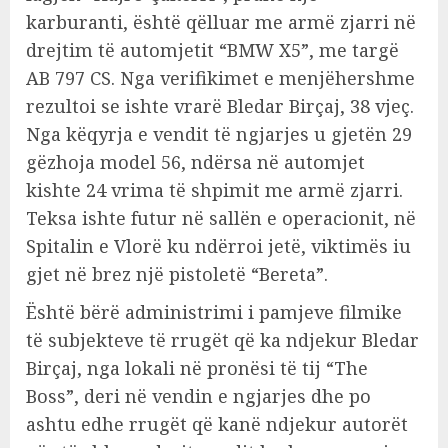
karburanti, është qëlluar me armë zjarri në
drejtim të automjetit “BMW X5”, me targë
AB 797 CS. Nga verifikimet e menjëhershme
rezultoi se ishte vrarë Bledar Birçaj, 38 vjeç.
Nga këqyrja e vendit të ngjarjes u gjetën 29
gëzhoja model 56, ndërsa në automjet
kishte 24 vrima të shpimit me armë zjarri.
Teksa ishte futur në sallën e operacionit, në
Spitalin e Vlorë ku ndërroi jetë, viktimës iu
gjet në brez një pistoletë “Bereta”.
Është bërë administrimi i pamjeve filmike
të subjekteve të rrugët që ka ndjekur Bledar
Birçaj, nga lokali në pronësi të tij “The
Boss”, deri në vendin e ngjarjes dhe po
ashtu edhe rrugët që kanë ndjekur autorët