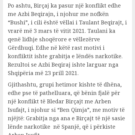
Po ashtu, Birçaj ka pasur një konflikt edhe
me Azbi Beqirajn, i njohur me nofkën
“Bushi”, i cili është vëllai i Taulant Beqirajt, i
vrarë më 3 mars të vitit 2021. Taulani ka
qenë lidhje shoqërore e vëllezërve
Gërdhuqi. Edhe në këtë rast motivi i
konfliktit ishte grabitja e lëndës narkotike.
Rezultoi se Azbi Beqiraj ishte larguar nga
Shqipëria më 23 prill 2021.
Gjithashtu, grupi hetimor kishte të dhëna,
edhe pse të pathelluara, që bënin fjalë për
një konflikt të Bledar Birçajt me Arben
Isufajt, i njohur si “Ben Qimja”, me motiv të
njëjtë: Grabitja nga ana e Birçajt të një sasie
lënde narkotike në Spanjë, që i përkiste
Arben Isufit.