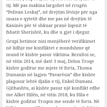
tij. Më pas makina largohet në rrugën
“Pelivan Leskaj”, në drejtim lëvizje për nga
unaza e qytetit dhe me pas në drejtim të
Kaninës për të shkuar pranë liqenit të
fshatit Sherishtë, ku dhe u gjet i djegur.
Grupi hetimor nisi menjëherë verifikimet
në lidhje me konfliktet e mundshme që
mund të kishte pasur viktima. Rezultoi se,
në vitin 2014, më datë 3 maj, Delon Troqe
kishte goditur me mjete të forta, Thoma
Dumanin në lagjen “Pavarësia” dhe kishte
plagosur lehtë djalin e tij, Enkel Dumani.
Gjithashtu, ai kishte pasur një konflikt edhe
me Alket Hilën, në vitin 2018, ku Hila e
kishte goditur Troqen me sende të forta. Në