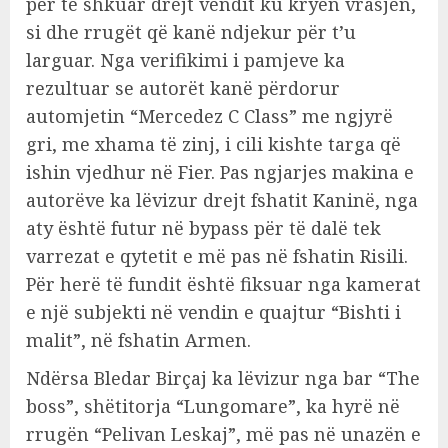
për të shkuar drejt vendit ku kryen vrasjen,
si dhe rrugët që kanë ndjekur për t’u
larguar. Nga verifikimi i pamjeve ka
rezultuar se autorët kanë përdorur
automjetin “Mercedez C Class” me ngjyrë
gri, me xhama të zinj, i cili kishte targa që
ishin vjedhur në Fier. Pas ngjarjes makina e
autorëve ka lëvizur drejt fshatit Kaninë, nga
aty është futur në bypass për të dalë tek
varrezat e qytetit e më pas në fshatin Risili.
Për herë të fundit është fiksuar nga kamerat
e një subjekti në vendin e quajtur “Bishti i
malit”, në fshatin Armen.
Ndërsa Bledar Birçaj ka lëvizur nga bar “The
boss”, shëtitorja “Lungomare”, ka hyrë në
rrugën “Pelivan Leskaj”, më pas në unazën e