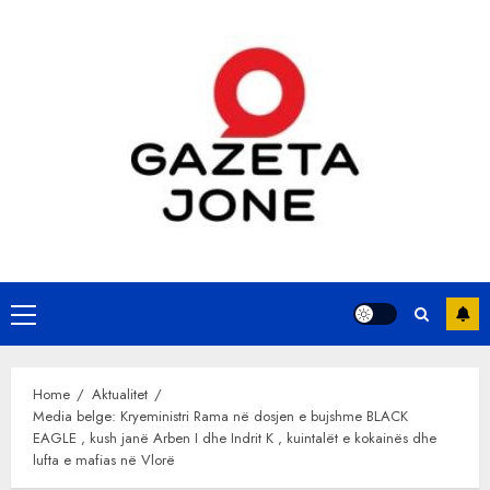
Skip
to
content
Primary
Menu
Home
Aktualitet
Media belge: Kryeministri Rama në dosjen e bujshme BLACK
EAGLE , kush janë Arben I dhe Indrit K , kuintalët e kokainës dhe
lufta e mafias në Vlorë