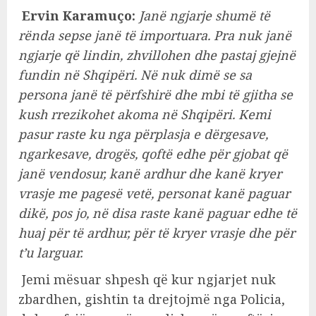
Ervin Karamuço:
Janë ngjarje shumë të
rënda sepse janë të importuara. Pra nuk janë
ngjarje që lindin, zhvillohen dhe pastaj gjejnë
fundin në Shqipëri. Në nuk dimë se sa
persona janë të përfshirë dhe mbi të gjitha se
kush rrezikohet akoma në Shqipëri. Kemi
pasur raste ku nga përplasja e dërgesave,
ngarkesave, drogës, qoftë edhe për gjobat që
janë vendosur, kanë ardhur dhe kanë kryer
vrasje me pagesë vetë, personat kanë paguar
dikë, pos jo, në disa raste kanë paguar edhe të
huaj për të ardhur, për të kryer vrasje dhe për
t’u larguar.
Jemi mësuar shpesh që kur ngjarjet nuk
zbardhen, gishtin ta drejtojmë nga Policia,