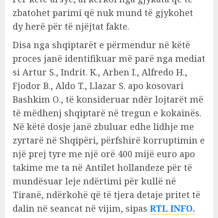
zbatohet parimi që nuk mund të gjykohet
dy herë për të njëjtat fakte.
Disa nga shqiptarët e përmendur në këtë
proces janë identifikuar më parë nga mediat
si Artur S., Indrit. K., Arben I., Alfredo H.,
Fjodor B., Aldo T., Llazar S. apo kosovari
Bashkim O., të konsideruar ndër lojtarët më
të mëdhenj shqiptarë në tregun e kokainës.
Në këtë dosje janë zbuluar edhe lidhje me
zyrtarë në Shqipëri, përfshirë korruptimin e
një prej tyre me një orë 400 mijë euro apo
takime me ta në Antilet hollandeze për të
mundësuar leje ndërtimi për kullë në
Tiranë, ndërkohë që të tjera detaje pritet të
dalin në seancat në vijim, sipas
RTL INFO.