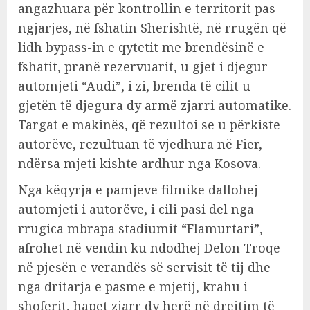
angazhuara për kontrollin e territorit pas
ngjarjes, në fshatin Sherishtë, në rrugën që
lidh bypass-in e qytetit me brendësinë e
fshatit, pranë rezervuarit, u gjet i djegur
automjeti “Audi”, i zi, brenda të cilit u
gjetën të djegura dy armë zjarri automatike.
Targat e makinës, që rezultoi se u përkiste
autorëve, rezultuan të vjedhura në Fier,
ndërsa mjeti kishte ardhur nga Kosova.
Nga këqyrja e pamjeve filmike dallohej
automjeti i autorëve, i cili pasi del nga
rrugica mbrapa stadiumit “Flamurtari”,
afrohet në vendin ku ndodhej Delon Troqe
në pjesën e verandës së servisit të tij dhe
nga dritarja e pasme e mjetij, krahu i
shoferit, hapet zjarr dy herë në drejtim të