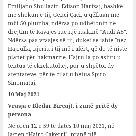
Emiljano Shullazin. Edison Harizaj, bashkë
me shokun e tij, Genci Çaçi, u qëlluan me
mbi 50 plumba, ndërsa po udhëtonin në
drejtim të Kavajës me një makinë “Audi A8”.
Ndërsa pas vrasjes së tij, duket se ishte Inez
Hajrulla, njeriu i tij më i afërt, që do të niste
planet për hakmarrje. Hajrulla po ashtu u
tentua të ekzekutohej, por u shpëtoi dy
atentateve, për të cilat u hetua Spiro
Sinomataj.
10 Maj 2021
Vrasja e Bledar Birçajt, i zunë pritë dy
persona
Në orën 12 e 59 të datës 10 maj 2021, në
lagjen “Hajro Çakërri”, pranë një