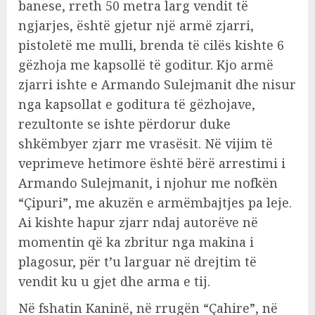
banese, rreth 50 metra larg vendit të
ngjarjes, është gjetur një armë zjarri,
pistoletë me mulli, brenda të cilës kishte 6
gëzhoja me kapsollë të goditur. Kjo armë
zjarri ishte e Armando Sulejmanit dhe nisur
nga kapsollat e goditura të gëzhojave,
rezultonte se ishte përdorur duke
shkëmbyer zjarr me vrasësit. Në vijim të
veprimeve hetimore është bërë arrestimi i
Armando Sulejmanit, i njohur me nofkën
“Çipuri”, me akuzën e armëmbajtjes pa leje.
Ai kishte hapur zjarr ndaj autorëve në
momentin që ka zbritur nga makina i
plagosur, për t’u larguar në drejtim të
vendit ku u gjet dhe arma e tij.
Në fshatin Kaninë, në rrugën “Çahire”, në