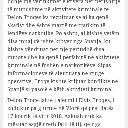
lidhje me verifikimet e kryera për përfshirje
të mundshme në aktivitete kriminale të
Delon Troqes ka rezultuar se ai ka qenë
skafist dhe është marrë me trafikim të
lëndëve narkotike. Po ashtu, ai kishte vetëm
disa muaj që ishte kthyer nga Spanja, ku
kishte qëndruar për një periudhë disa
mujore dhe ka qenë i përfshirë në aktivitete
kriminale në fushën e narkotikëve. Sipas
informacioneve të siguruara në rrugë
operative, Troqe kishte krijuar konflikte në
Spanjë si pasojë e këtij aktiviteti kriminal.
Delon Troqe ishte i afërmi i Elvis Troqes, i
zhdukur pa gjurmë në Vlorë që prej datës
17 korrik të vitit 2018. Askush nuk ka
mësuar asgjë rreth fatit të tij, që nga