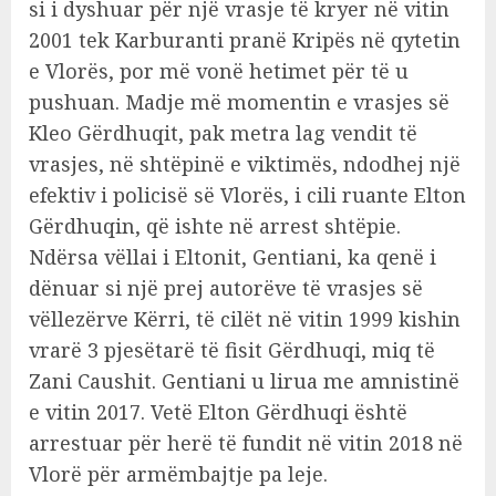
si i dyshuar për një vrasje të kryer në vitin
2001 tek Karburanti pranë Kripës në qytetin
e Vlorës, por më vonë hetimet për të u
pushuan. Madje më momentin e vrasjes së
Kleo Gërdhuqit, pak metra lag vendit të
vrasjes, në shtëpinë e viktimës, ndodhej një
efektiv i policisë së Vlorës, i cili ruante Elton
Gërdhuqin, që ishte në arrest shtëpie.
Ndërsa vëllai i Eltonit, Gentiani, ka qenë i
dënuar si një prej autorëve të vrasjes së
vëllezërve Kërri, të cilët në vitin 1999 kishin
vrarë 3 pjesëtarë të fisit Gërdhuqi, miq të
Zani Caushit. Gentiani u lirua me amnistinë
e vitin 2017. Vetë Elton Gërdhuqi është
arrestuar për herë të fundit në vitin 2018 në
Vlorë për armëmbajtje pa leje.