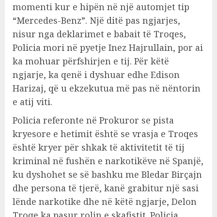
momenti kur e hipën në një automjet tip
“Mercedes-Benz”. Një ditë pas ngjarjes,
nisur nga deklarimet e babait të Troqes,
Policia mori në pyetje Inez Hajrullain, por ai
ka mohuar përfshirjen e tij. Për këtë
ngjarje, ka qenë i dyshuar edhe Edison
Harizaj, që u ekzekutua më pas në nëntorin
e atij viti.
Policia referonte në Prokuror se pista
kryesore e hetimit është se vrasja e Troqes
është kryer për shkak të aktivitetit të tij
kriminal në fushën e narkotikëve në Spanjë,
ku dyshohet se së bashku me Bledar Birçajn
dhe persona të tjerë, kanë grabitur një sasi
lënde narkotike dhe në këtë ngjarje, Delon
Troqe ka pasur rolin e skafistit. Policia