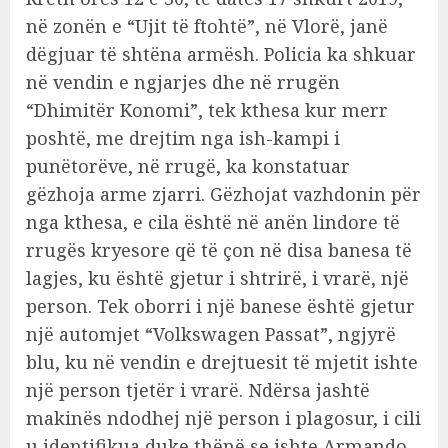
në zonën e “Ujit të ftohtë”, në Vlorë, janë
dëgjuar të shtëna armësh. Policia ka shkuar
në vendin e ngjarjes dhe në rrugën
“Dhimitër Konomi”, tek kthesa kur merr
poshtë, me drejtim nga ish-kampi i
punëtorëve, në rrugë, ka konstatuar
gëzhoja arme zjarri. Gëzhojat vazhdonin për
nga kthesa, e cila është në anën lindore të
rrugës kryesore që të çon në disa banesa të
lagjes, ku është gjetur i shtrirë, i vrarë, një
person. Tek oborri i një banese është gjetur
një automjet “Volkswagen Passat”, ngjyrë
blu, ku në vendin e drejtuesit të mjetit ishte
një person tjetër i vrarë. Ndërsa jashtë
makinës ndodhej një person i plagosur, i cili
u identifikua duke thënë se ishte Armando