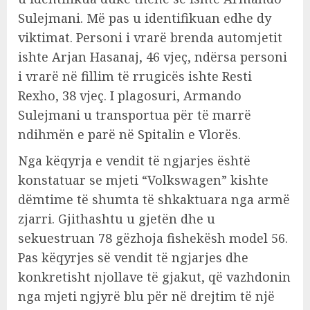
Sulejmani. Më pas u identifikuan edhe dy
viktimat. Personi i vrarë brenda automjetit
ishte Arjan Hasanaj, 46 vjeç, ndërsa personi
i vrarë në fillim të rrugicës ishte Resti
Rexho, 38 vjeç. I plagosuri, Armando
Sulejmani u transportua për të marrë
ndihmën e parë në Spitalin e Vlorës.
Nga këqyrja e vendit të ngjarjes është
konstatuar se mjeti “Volkswagen” kishte
dëmtime të shumta të shkaktuara nga armë
zjarri. Gjithashtu u gjetën dhe u
sekuestruan 78 gëzhoja fishekësh model 56.
Pas këqyrjes së vendit të ngjarjes dhe
konkretisht njollave të gjakut, që vazhdonin
nga mjeti ngjyrë blu për në drejtim të një