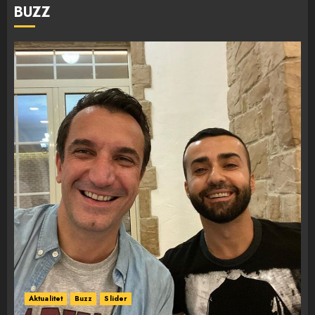
BUZZ
Aktualitet
Buzz
Slider