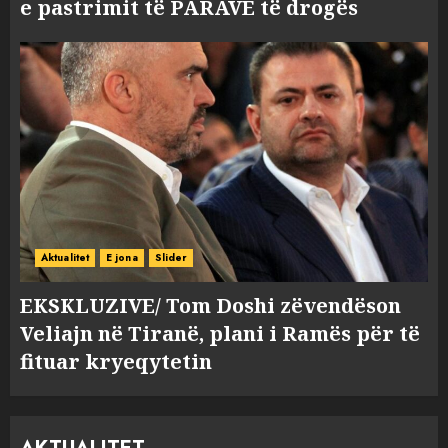
e pastrimit të PARAVE të drogës
Aktualitet
E jona
Slider
EKSKLUZIVE/ Tom Doshi zëvendëson
Veliajn në Tiranë, plani i Ramës për të
fituar kryeqytetin