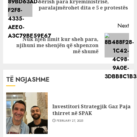
Sërish para kryeministrisë,
Pre
paralajmërohet dita e 5 e protestës
pos
Next
Nuk njeh limit kur sheh para,
Next
njihuni me shenjën që shpenzon
post:
më shumë
TË NGJASHME
Investitori Strategjik Gaz Paja
thirret në SPAK
FEBRUARY 27, 2025