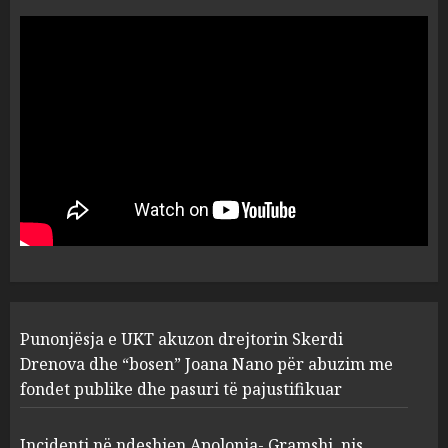
“Ai që drejtonte makinën më
ngjau me Talo Çelën”,
dëshmia e Nuredin Dumanit
flet për PERSONAT që e
plagosën!
5
MARCH 25, 2025
Punonjësja e UKT akuzon
drejtorin Skerdi Drenova dhe
“bosen” Joana Nano për
abuzim me fondet publike dhe
pasuri të pajustifikuar
1
JULY 24, 2025
Incidenti në ndeshjen
Punonjësja e UKT akuzon drejtorin Skerdi
Apolonia- Gramshi, nis
procedim penal për Koço
Drenova dhe “bosen” Joana Nano për abuzim me
Kokëdhimën (VIDEO)
fondet publike dhe pasuri të pajustifikuar
2
MARCH 27, 2025
Incidenti në ndeshjen Apolonia- Gramshi, nis