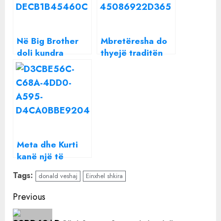
Në Big Brother
Mbretëresha do
doli kundra
thyejë traditën
Donaldit, çfarë
70-vjeçare, ja për
po e lidh Einxhel
çfarë bëhet fjalë
Shkirën me
Borën?
Meta dhe Kurti
kanë një të
përbashkët,
Tags:
donald veshaj
Einxhel shkira
zbuloni për çfarë
bëhet fjalë
Continue
Previous
Reading