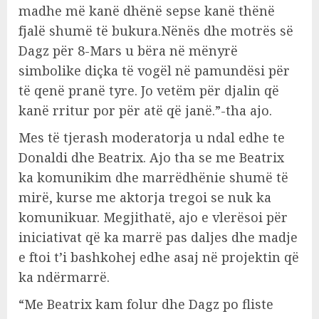
madhe më kanë dhënë sepse kanë thënë
fjalë shumë të bukura.Nënës dhe motrës së
Dagz për 8-Mars u bëra në mënyrë
simbolike diçka të vogël në pamundësi për
të qenë pranë tyre. Jo vetëm për djalin që
kanë rritur por për atë që janë.”-tha ajo.
Mes të tjerash moderatorja u ndal edhe te
Donaldi dhe Beatrix. Ajo tha se me Beatrix
ka komunikim dhe marrëdhënie shumë të
mirë, kurse me aktorja tregoi se nuk ka
komunikuar. Megjithatë, ajo e vlerësoi për
iniciativat që ka marrë pas daljes dhe madje
e ftoi t’i bashkohej edhe asaj në projektin që
ka ndërmarrë.
“Me Beatrix kam folur dhe Dagz po fliste