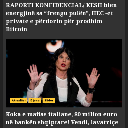
RAPORTI KONFIDENCIAL/ KESH blen
energjinë sa “frengu pulën”, HEC -et
private e përdorin për prodhim
Bitcoin
Aktualitet
E jona
Slider
Koka e mafias italiane, 80 milion euro
në bankën shqiptare! Vendi, lavatriçe