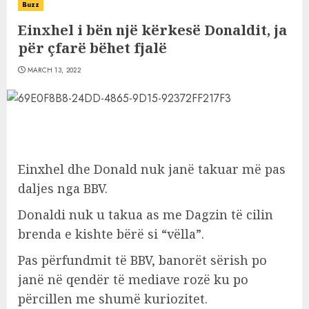
Buzz
Einxhel i bën një kërkesë Donaldit, ja
për çfarë bëhet fjalë
MARCH 13, 2022
Einxhel dhe Donald nuk janë takuar më pas
daljes nga BBV.
Donaldi nuk u takua as me Dagzin të cilin
brenda e kishte bërë si “vëlla”.
Pas përfundmit të BBV, banorët sërish po
janë në qendër të mediave rozë ku po
përcillen me shumë kuriozitet.