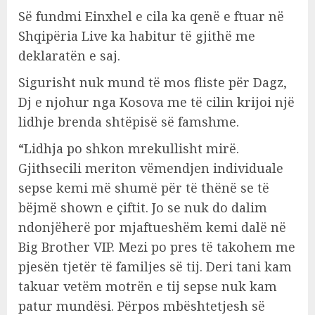
Së fundmi Einxhel e cila ka qenë e ftuar në
Shqipëria Live ka habitur të gjithë me
deklaratën e saj.
Sigurisht nuk mund të mos fliste për Dagz,
Dj e njohur nga Kosova me të cilin krijoi një
lidhje brenda shtëpisë së famshme.
“Lidhja po shkon mrekullisht mirë.
Gjithsecili meriton vëmendjen individuale
sepse kemi më shumë për të thënë se të
bëjmë shown e çiftit. Jo se nuk do dalim
ndonjëherë por mjaftueshëm kemi dalë në
Big Brother VIP. Mezi po pres të takohem me
pjesën tjetër të familjes së tij. Deri tani kam
takuar vetëm motrën e tij sepse nuk kam
patur mundësi. Përpos mbështetjesh së