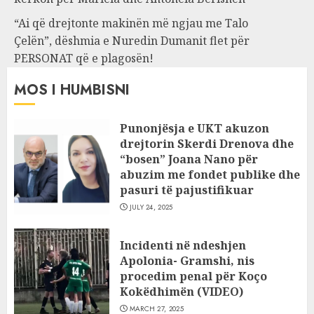
“Ai që drejtonte makinën më ngjau me Talo
Çelën”, dëshmia e Nuredin Dumanit flet për
PERSONAT që e plagosën!
MOS I HUMBISNI
Punonjësja e UKT akuzon
drejtorin Skerdi Drenova dhe
“bosen” Joana Nano për
abuzim me fondet publike dhe
pasuri të pajustifikuar
JULY 24, 2025
Incidenti në ndeshjen
Apolonia- Gramshi, nis
procedim penal për Koço
Kokëdhimën (VIDEO)
MARCH 27, 2025