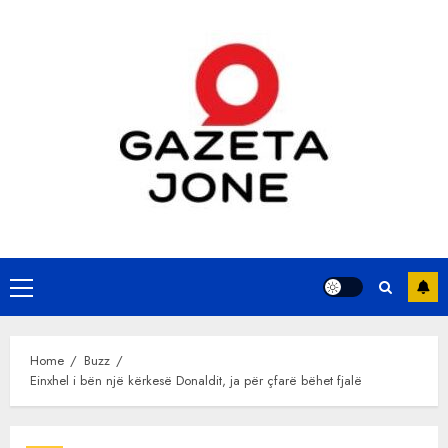
Skip
to
content
Primary
Menu
Home
Buzz
Einxhel i bën një kërkesë Donaldit, ja për çfarë bëhet fjalë