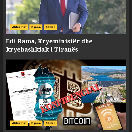
Aktualitet
E jona
Slider
Edi Rama, Kryeministër dhe
kryebashkiak i Tiranës
Aktualitet
E jona
Slider