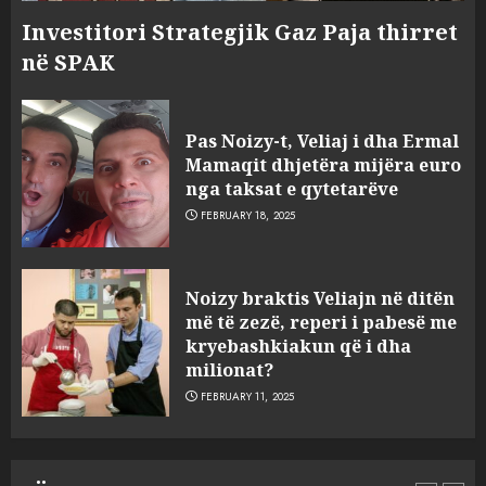
Investitori Strategjik Gaz Paja thirret
në SPAK
Pas Noizy-t, Veliaj i dha Ermal
Mamaqit dhjetëra mijëra euro
nga taksat e qytetarëve
FEBRUARY 18, 2025
FOTO/ Persona të maskuar
Noizy braktis Veliajn në ditën
sulmuan “One Albania”,
më të zezë, reperi i pabesë me
ngjarja u fsheh. A u vodhën
kryebashkiakun që i dha
serverat?
milionat?
3
MARCH 25, 2025
FEBRUARY 11, 2025
Prokuroria jep pretencën, ja
çfarë dënimi kërkon për