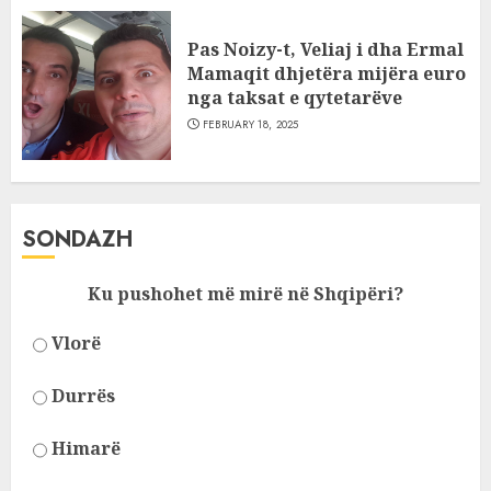
Pas Noizy-t, Veliaj i dha Ermal
Mamaqit dhjetëra mijëra euro
nga taksat e qytetarëve
FEBRUARY 18, 2025
SONDAZH
Ku pushohet më mirë në Shqipëri?
Vlorë
Durrës
Himarë