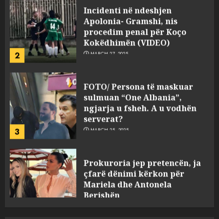
Apolonia- Gramshi, nis
procedim penal për Koço
Kokëdhimën (VIDEO)
2
MARCH 27, 2025
FOTO/ Persona të maskuar
sulmuan “One Albania”,
ngjarja u fsheh. A u vodhën
serverat?
3
MARCH 25, 2025
Prokuroria jep pretencën, ja
çfarë dënimi kërkon për
Mariela dhe Antonela
Berishën
4
MARCH 25, 2025