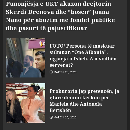
Punonjësja e UKT akuzon drejtorin
Skerdi Drenova dhe “bosen” Joana
Nano për abuzim me fondet publike
dhe pasuri të pajustifikuar
FOTO/ Persona të maskuar
sulmuan “One Albania”,
ngjarja u fsheh. A u vodhën
serverat?
MARCH 25, 2025
Prokuroria jep pretencën, ja
çfarë dënimi kërkon për
Mariela dhe Antonela
Berishën
MARCH 25, 2025