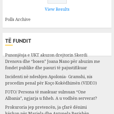
View Results
Polls Archive
TË FUNDIT
Punonjësja e UKT akuzon drejtorin Skerdi
Drenova dhe “bosen” Joana Nano për abuzim me
fondet publike dhe pasuri të pajustifikuar
Incidenti në ndeshjen Apolonia- Gramshi, nis
procedim penal për Koço Kokëdhimën (VIDEO)
FOTO/ Persona të maskuar sulmuan “One
Albania”, ngjarja u fsheh. A u vodhën serverat?
Prokuroria jep pretencën, ja çfarë dënimi
kërkon për Mariela dhe Antonela Berishën