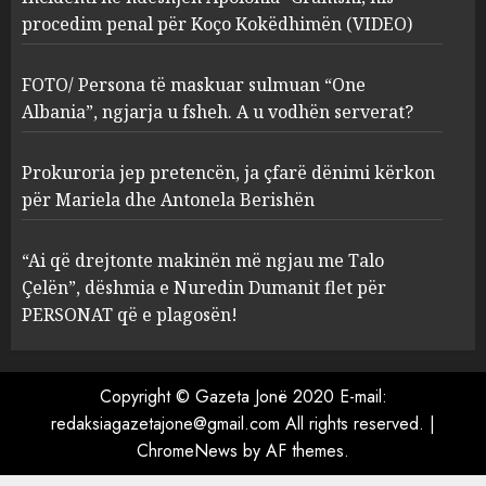
procedim penal për Koço Kokëdhimën (VIDEO)
FOTO/ Persona të maskuar
sulmuan “One Albania”,
ngjarja u fsheh. A u vodhën
FOTO/ Persona të maskuar sulmuan “One
serverat?
Albania”, ngjarja u fsheh. A u vodhën serverat?
3
MARCH 25, 2025
Prokuroria jep pretencën, ja çfarë dënimi kërkon
Prokuroria jep pretencën, ja
për Mariela dhe Antonela Berishën
çfarë dënimi kërkon për
Mariela dhe Antonela
“Ai që drejtonte makinën më ngjau me Talo
Berishën
Çelën”, dëshmia e Nuredin Dumanit flet për
4
MARCH 25, 2025
PERSONAT që e plagosën!
“Ai që drejtonte makinën më
ngjau me Talo Çelën”,
Copyright © Gazeta Jonë 2020 E-mail:
dëshmia e Nuredin Dumanit
redaksiagazetajone@gmail.com
All rights reserved.
|
flet për PERSONAT që e
ChromeNews
by AF themes.
plagosën!
5
MARCH 25, 2025