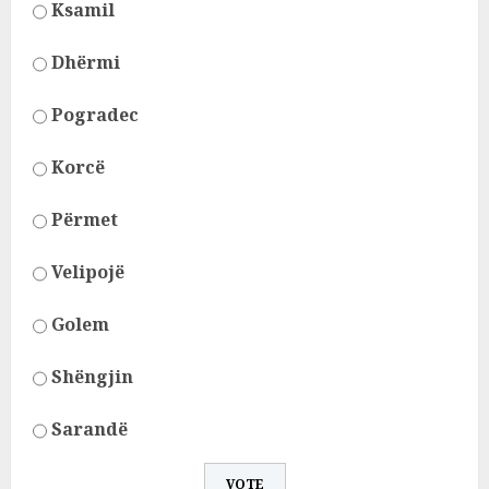
Ksamil
Dhërmi
Pogradec
Korcë
Përmet
Velipojë
Golem
Shëngjin
Sarandë