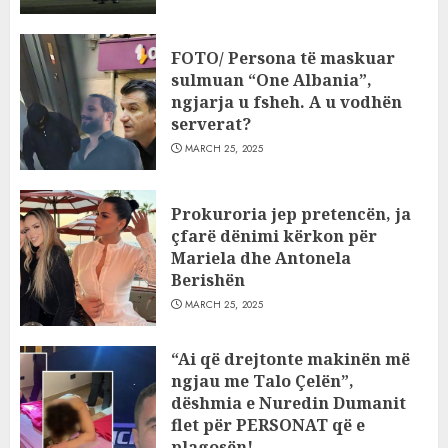
FOTO/ Persona të maskuar
sulmuan “One Albania”,
ngjarja u fsheh. A u vodhën
serverat?
MARCH 25, 2025
Prokuroria jep pretencën, ja
çfarë dënimi kërkon për
Mariela dhe Antonela
Berishën
MARCH 25, 2025
“Ai që drejtonte makinën më
ngjau me Talo Çelën”,
dëshmia e Nuredin Dumanit
flet për PERSONAT që e
plagosën!